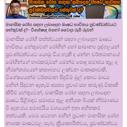
මානසික රෝග සඳහා ලබාදෙන ඖෂධ භාවිතය ප්‍රචණ්ඩත්වයට
හේතුවක් ද?- විශේෂඥ මනෝ වෛද්‍ය රූමි රූබන්
මානසික රෝගී තත්ත්වයන් සඳහා ලබාදෙන ඖෂධ
භාවිතය හේතුවෙන් රෝගීන් හෝ සාමාන්‍ය පුද්ගලයන්
ප්‍රචණ්ඩත්වයට යොමු විය හැකි ද යන්න වර්තමානයේ
රෝගීන්ගේ භාරකරුවන් මෙන්ම පොදු සමාජය තුළ ද
නිරන්තරයෙන් කතාබහට ලක්වන මාතෘකාවකි.
විශේෂයෙන්ම වර්තමාන සිදුවීම් මුල් කොට මාධ්‍ය
මඟින් සිදුවන ඇතැම් අසත්‍ය ප්‍රචාර සහ කරුණු විකෘති
කිරීම් හේතුවෙන්, මානසික රෝග සඳහා ලබාදෙන
ඖෂධ පිළිබඳව සමාජය තුළ අනියත බියක් නිර්මාණය
වී ඇත.එය සමාජයීය වශයෙන් ඉතා අහිතකර
තත්වයකි. මෙම සටහන මඟින් ප්‍රධාන මානසික රෝග
නාශක ඖෂධවල සැබෑ ක්‍රියාකාරීත්වය, ප්‍රචණ්ඩත්වය