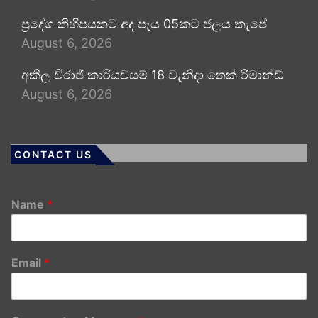
ප්‍රදේශ කිහිපයකට අද පැය 05කට ජලය කැපේ
August 6, 2026
අකිල විරාජ් කාරියවසම් 18 වැනිදා තෙක් රිමාන්ඩ්
August 6, 2026
CONTACT US
Name
*
Email
*