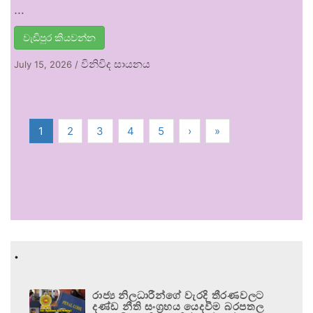
…
වැඩිපුර කියවන්න
විනිවිද සායනය
July 15, 2026
/
1
2
3
4
5
›
»
.
රාජ්‍ය නිලධාරීන්ගේ වැරදි තීරණවලට
දණ්ඩ නීති සංග්‍රහය යෙදවීම බරපතල