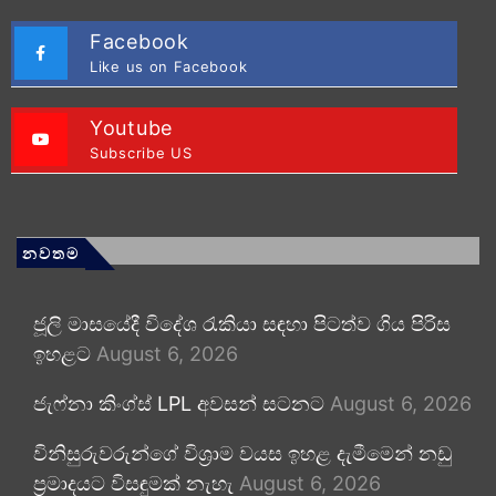
Facebook
Like us on Facebook
Youtube
Subscribe US
නවතම
ජූලි මාසයේදී විදේශ රැකියා සඳහා පිටත්ව ගිය පිරිස
ඉහළට
August 6, 2026
ජැෆ්නා කිංග්ස් LPL අවසන් සටනට
August 6, 2026
විනිසුරුවරුන්ගේ විශ්‍රාම වයස ඉහළ දැමීමෙන් නඩු
ප්‍රමාදයට විසඳුමක් නැහැ
August 6, 2026