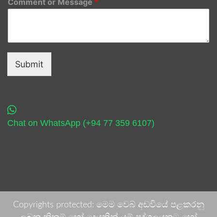
Comment or Message
*
Submit
Chat on WhatsApp (+94 77 359 6107)
Copyrights protected: මෙම වෙබ් අඩවියේ පළකරනු