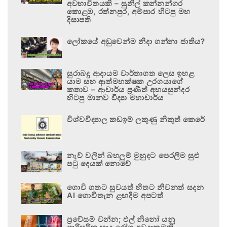
අවභාවිතයකි – සුනිල් කන්නන්ගර
කොළඹ, රත්නපුර, අම්පාර හිටපු මහ
දිසාපති
ලෝකයේ අඩුවෙන්ම නිදා ගන්නා ජාතිය?
සුරාබදු ආදායම වාර්තාගත ලෙස ඉහළ
යාම සහ ආත්මභක්ෂක උරගයාගේ
කතාව – ආචාර්ය ප්‍රණීත් අභයසුන්දර
හිටපු මානව විද්‍යා මහාචාර්ය
විශ්වවිද්‍යාල කඩඉම් ලකුණු නිකුත් කෙරේ
නැව් වලින් බහලුම් මුහුදට පෙරලීම සුළු
පටු දෙයක් නොවේ
ගොවි ගතට සුවයත් හිතට නිවනත් සදන
AI ගොවිතැන ළඟදීම අපටත්
ප්‍රවේසම් වන්න; එල් නිනෝ යනු