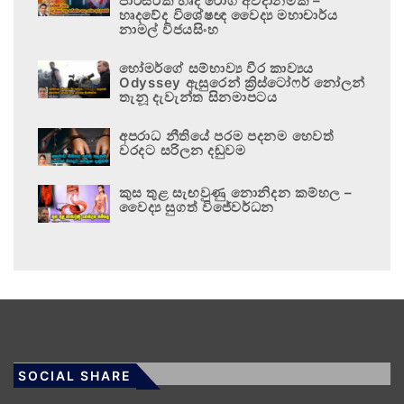
පාරිසරික හෘද රෝග අවදානමකි –
හෘදවේද විශේෂඥ වෛද්‍ය මහාචාර්ය
නාමල් විජයසිංහ
හෝමර්ගේ සම්භාව්‍ය වීර කාව්‍යය
Odyssey ඇසුරෙන් ක්‍රිස්ටෝෆර් නෝලන්
තැනූ දැවැන්ත සිනමාපටය
අපරාධ නීතියේ පරම පදනම හෙවත්
වරදට සරිලන දඬුවම
කුස තුළ සැඟවුණු නොනිදන කම්හල –
වෛද්‍ය සුගත් විජේවර්ධන
SOCIAL SHARE