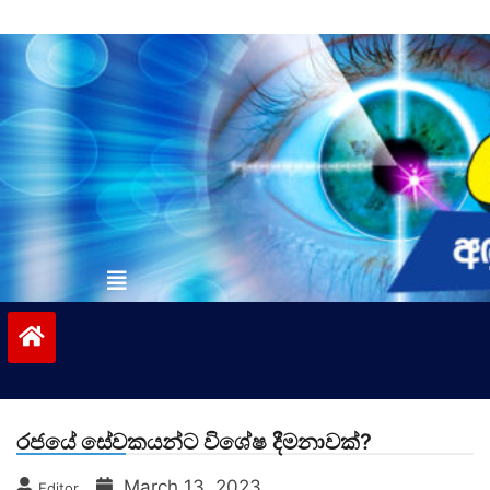
Skip
to
content
vinivida.lk
රජයේ සේවකයන්ට විශේෂ දීමනාවක්?
March 13, 2023
Editor