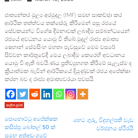
ජාත්‍යන්තර මූල්‍ය අරමුදල (IMF) සමඟ සාකච්ඡා කර
ආර්ථික තත්ත්වය තක්සේරු කිරීමෙන් පසු රජයේ
සේවකයන්ට විශේෂ දීමනාවක් ලබාදීම සම්බන්ධයෙන්
රජයේ අවධනය යොමු වී තිබේ.මුදල් රාජ්‍ය අමාත්‍ය
ෂෙහාන් සේමසිංහ මහතා පැවසුවේ මෙම වසරේ
සිව්වන කාර්තුවේදී මෙය ලබාදීම කෙරෙහි අවධානය
යොමු වී ඇති බවයි.ණය ප්‍රතිව්‍යුහගත කිරීමේ සැලැස්ම ද
ක්‍රියාත්මක බැවින් ආර්ථිකයේ දියුණුවක් රජය අපේක්ෂා
කරන බව ද රාජ්‍ය අමාත්‍යවරයා පවසයි.
කාලීන පුවත්
පොහොට්ටු අපේක්ෂක
හෙට ගුරු, විදුහල්පති වැඩ
කසිප්පු බෝතල් 50 ක්
වර්ජනය ස්ථිරයි
සමඟ අත්අඩංගුවේ