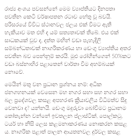
රාජ්‍ය අංශය පවසන්නේ මෙම ව්‍යාප්තියට දිනපතා
පවතින කෙටි වර්ෂාපතන රටාව හේතු වූ බවයි.
පරිසරයේ විවිධ ස්ථානවල ජලය එක් වීමට ඇති
හැකියාව මත එහි ද යම් සත්‍යතාවක් තිබේ. එය එක්
සාධකයක් වුව ද, දත්ත මඟින් වඩා පැහැදිලි
සම්බන්ධතාවක් නාගරීකරණය හා ඩෙංගු ව්‍යාප්තිය අතර
පවතින බව පෙන්නුම් කරයි. මුළු රෝගීන්ගෙන් 50%කට
වඩා බස්නාහිර පළාතෙන් වාර්තා වීම අහම්බයක්
නොවේ.
මෙයින් මතු වන ප්‍රධාන ප්‍රශ්නය නම්: අධික
ජනගහනයක් වෙසෙන මහ නගර සභා සහ නගර සභා
බල ප්‍රදේශවල කසළ අපහරණ ක්‍රියාවලිය විධිමත්ව සිදු
වෙනවා ද? යන්නයි. ඩෙංගු මදුරුවා බෝවීමට ප්‍රධානම
තෝතැන්න වන්නේ ඉවතලන ප්ලාස්ටික්, පොල්කටු,
ටයර් හා නිසි ලෙස කළමනාකරණය නොකරන කසළ
ය. නාගරික පළාත් පාලන ආයතනවල දුර්වල කසළ