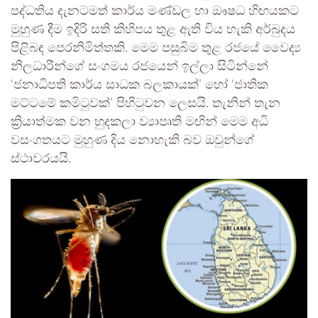
පද්ධතිය දැනටමත් කාර්ය මණ්ඩල හා ඖෂධ හිඟයකට
මුහුණ දීම ඉදිරි සති කිහිපය තුළ ඇති විය හැකි අර්බුදය
පිළිබඳ පෙරනිමිත්තකි. මෙම පසුබිම තුළ රජයේ වෛද්‍ය
නිලධාරීන්ගේ සංගමය රජයෙන් ඉල්ලා සිටින්නේ
‘ජනාධිපති කාර්ය සාධක බලකායක්’ හෝ ‘ජාතික
මට්ටමේ කමිටුවක්’ පිහිටුවන ලෙසයි. තැනින් තැන
ක්‍රියාත්මක වන හුදකලා ව්‍යාපෘති මඟින් මෙම අධි
වසංගතයට මුහුණ දිය නොහැකි බව ඔවුන්ගේ
ස්ථාවරයයි.