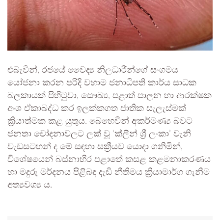
එබැවින්, රජයේ වෛද්‍ය නිලධාරීන්ගේ සංගමය
යෝජනා කරන පරිදි වහාම ජනාධිපති කාර්ය සාධක
බලකායක් පිහිටුවා, සෞඛ්‍ය, පළාත් පාලන හා ආරක්ෂක
අංශ ඒකාබද්ධ කර ඉලක්කගත ජාතික සැලැස්මක්
ක්‍රියාත්මක කළ යුතුය. බෙහෙවින් අකර්මණ්‍ය බවට
ජනතා චෝදනාවලට ලක් වූ ‘ක්ලීන් ශ්‍රී ලංකා’ වැනි
වැඩසටහන් ද මේ සඳහා සක්‍රීයව යොදා ගනිමින්,
විශේෂයෙන් බස්නාහිර පළාතේ කසළ කළමනාකරණය
හා මදුරු මර්දනය පිළිබඳ දැඩි නීතිමය ක්‍රියාමාර්ග ගැනීම
අත්‍යවශ්‍ය ය.