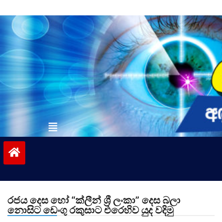
Skip
to
content
vinivida.lk
රජය දෙස හෝ “ක්ලීන් ශ්‍රී ලංකා” දෙස බලා
නොසිට ඩෙංගු රකුසාට එරෙහිව යුද වදිමු