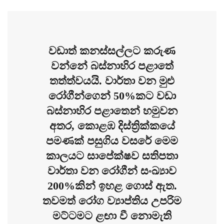
වඩාත් කනස්සල්ලට කරුණ
වන්නේ බස්නාහිර පළාතේ
තත්ත්වයයි. වාර්තා වන මුළු
රෝගීන්ගෙන් 50%කට වඩා
බස්නාහිර පළාතෙන් හමුවන
අතර, කොළඹ දිස්ත්‍රික්කයේ
පමණක් පසුගිය වසරේ මෙම
කාලයට සාපේක්ෂව සතිපතා
වාර්තා වන රෝගීන් සංඛ්‍යාව
200%කින් ඉහළ ගොස් ඇත.
තවමත් රෝග ව්‍යාප්තිය උපරිම
මට්ටමට ළඟා වී නොමැති