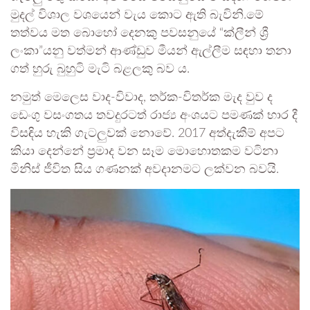
මුදල් විශාල වශයෙන් වැය කොට ඇති බැවිනි.මේ
තත්වය මත බොහෝ දෙනකු පවසනුයේ “ක්ලීන් ශ්‍රී
ලංකා”යනු වත්මන් ආණ්ඩුව මීයන් ඇල්ලීම සඳහා තනා
ගත් හුරු බුහුටි මැටි බළලකු බව ය.
නමුත් මෙලෙස වාද-විවාද, තර්ක-විතර්ක මැද වුව ද
ඩෙංගු වසංගතය තවදුරටත් රාජ්‍ය අංශයට පමණක් භාර දී
විසඳිය හැකි ගැටලුවක් නොවේ. 2017 අත්දැකීම් අපට
කියා දෙන්නේ ප්‍රමාද වන සෑම මොහොතකම වටිනා
මිනිස් ජීවිත සිය ගණනක් අවදානමට ලක්වන බවයි.