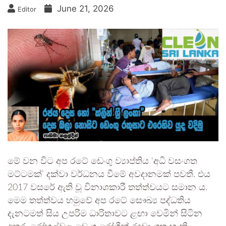
June 21, 2026
Editor
මේ වන විට අප රටේ ඩෙංගු ව්‍යාප්තිය ‘අධි වසංගත
මට්ටමක්’ දක්වා වර්ධනය වීමේ අවදානමක් පවතී. එය
2017 වසරේ ඇති වූ විනාශකාරී තත්ත්වයට සමාන ය.
මෙම තත්ත්වය හමුවේ අප රටේ සෞඛ්‍ය පද්ධතිය
දැනටමත් සිය උපරිම ධාරිතාවට ළඟා වෙමින් සිටින