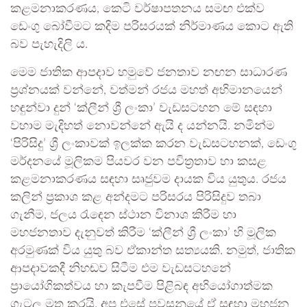
කළමනාකරණය, කෙටි වර්ෂාපතනය සමඟ එක්ව
ඩෙංගු බෝවීමට කදිම පරිසරයක් නිර්මාණය කොට ඇති
බව පැහැදිලි ය.
මෙම ජාතික ආපදාව හමුවේ ජනතාව නඟන සාධාරණ
ප්‍රශ්නයක් වන්නේ, වත්මන් රජය මහත් අභිමානයෙන්
හඳුන්වා දුන් ‘ක්ලීන් ශ්‍රී ලංකා’ වැඩසටහන මේ සඳහා
වහාම මැදිහත් නොවන්නේ ඇයි ද යන්නයි. නමින්ම
‘පිරිසිදු’ ශ්‍රී ලංකාවක් ඉලක්ක කරන වැඩසටහනක්, ඩෙංගු
මර්දනයේ මූලිකම පියවර වන පවිත්‍රතාව හා කසළ
කළමනාකරණය සඳහා සෘජුවම දායක විය යුතුය. රජය
කලින් ප්‍රකාශ කළ අන්දමට පරිසරය පිරිසිදුව තබා
ගැනීම, ජලය රැඳෙන ස්ථාන විනාශ කිරීම හා
මහජනතාව දැනුවත් කිරීම ‘ක්ලීන් ශ්‍රී ලංකා’ හි මූලික
අරමුණක් විය යුතු බව ඒකාන්ත සත්‍යයකි. නමුත්, ජාතික
ආපදාවකදී නිහඬව සිටීම එම වැඩසටහනේ
ප්‍රායෝගිකත්වය හා කැපවීම පිළිබඳ අභියෝගාත්මක
ගැටලු මතු කරයි. අප එසේ පවසනුයේ ඒ සඳහා මහජන