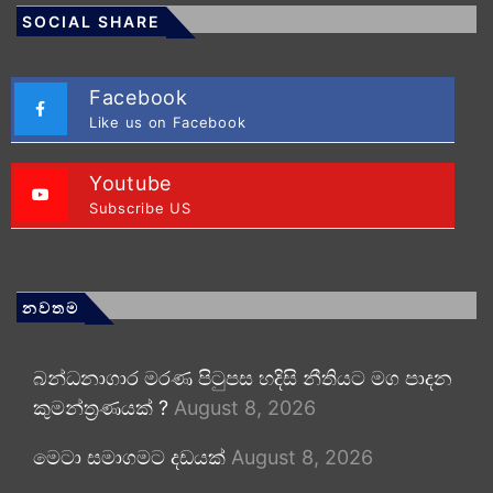
SOCIAL SHARE
Facebook
Like us on Facebook
Youtube
Subscribe US
නවතම
බන්ධනාගාර මරණ පිටුපස හදිසි නීතියට මග පාදන
කුමන්ත්‍රණයක් ?
August 8, 2026
මෙටා සමාගමට දඩයක්
August 8, 2026