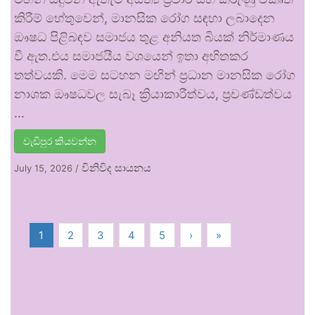
කිරීම් හේතුවෙන්, මානසික රෝග සඳහා ලබාදෙන
ඖෂධ පිළිබඳව සමාජය තුළ අනියත බියක් නිර්මාණය
වී ඇත.එය සමාජයීය වශයෙන් ඉතා අහිතකර
තත්වයකි. මෙම සටහන මඟින් ප්‍රධාන මානසික රෝග
නාශක ඖෂධවල සැබෑ ක්‍රියාකාරීත්වය, ප්‍රචණ්ඩත්වය
…
වැඩිපුර කියවන්න
විනිවිද සායනය
July 15, 2026
/
1
2
3
4
5
›
»