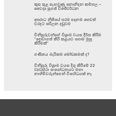
කුස තුළ සැඟවුණු නොනිදන කම්හල –
වෛද්‍ය සුගත් විජේවර්ධන
අපරාධ නීතියේ පරම පදනම හෙවත්
වරදට සරිලන දඬුවම
විනිසුරුවන්ගේ විශ්‍රාම වයස දීර්ඝ කිරීම
“දොවාගත් කිරි කළයට ගොම මුසු
කිරීමක්”
ගණිතය බැරිකම මෝඩකමක් ද?
විනිසුරු විශ්‍රාම වයස දිගු කිරීමේ 22
ව්‍යවස්ථා සංශෝධනයට මහා
නාහිමිවරුන්ගෙන් විරෝධයක් නෑ