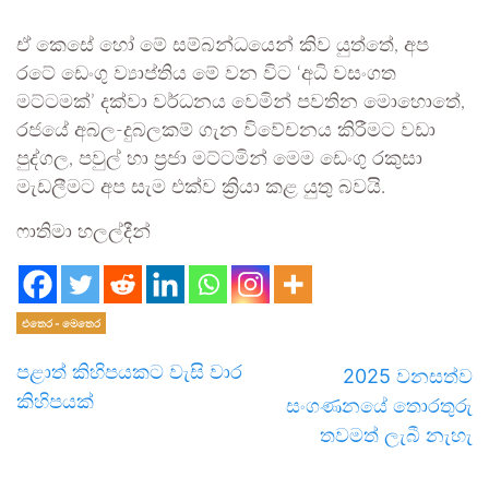
ඒ කෙසේ හෝ මේ සම්බන්ධයෙන් කිව යුත්තේ, අප
රටේ ඩෙංගු ව්‍යාප්තිය මේ වන විට ‘අධි වසංගත
මට්ටමක්’ දක්වා වර්ධනය වෙමින් පවතින මොහොතේ,
රජයේ අබල-දුබලකම් ගැන විවේචනය කිරීමට වඩා
පුද්ගල, පවුල් හා ප්‍රජා මට්ටමින් මෙම ඩෙංගු රකුසා
මැඩලීමට අප සැම එක්ව ක්‍රියා කළ යුතු බවයි.
ෆාතිමා හලල්දීන්
එතෙර - මෙතෙර
පළාත් කිහිපයකට වැසි වාර
2025 වනසත්ව
කිහිපයක්
සංගණනයේ තොරතුරු
තවමත් ලැබී නැහැ