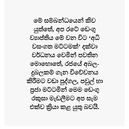
මේ සම්බන්ධයෙන් කිව
යුත්තේ, අප රටේ ඩෙංගු
ව්‍යාප්තිය මේ වන විට ‘අධි
වසංගත මට්ටමක්’ දක්වා
වර්ධනය වෙමින් පවතින
මොහොතේ, රජයේ අබල-
දුබලකම් ගැන විවේචනය
කිරීමට වඩා පුද්ගල, පවුල් හා
ප්‍රජා මට්ටමින් මෙම ඩෙංගු
රකුසා මැඩලීමට අප සැම
එක්ව ක්‍රියා කළ යුතු බවයි.