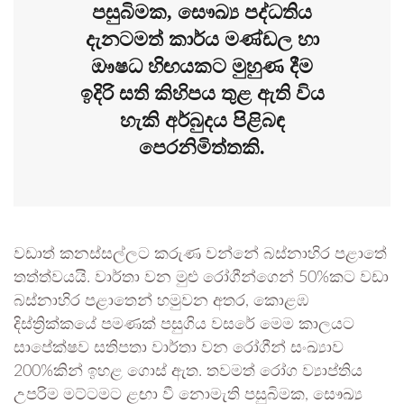
පසුබිමක, සෞඛ්‍ය පද්ධතිය
දැනටමත් කාර්ය මණ්ඩල හා
ඖෂධ හිඟයකට මුහුණ දීම
ඉදිරි සති කිහිපය තුළ ඇති විය
හැකි අර්බුදය පිළිබඳ
පෙරනිමිත්තකි.
වඩාත් කනස්සල්ලට කරුණ වන්නේ බස්නාහිර පළාතේ
තත්ත්වයයි. වාර්තා වන මුළු රෝගීන්ගෙන් 50%කට වඩා
බස්නාහිර පළාතෙන් හමුවන අතර, කොළඹ
දිස්ත්‍රික්කයේ පමණක් පසුගිය වසරේ මෙම කාලයට
සාපේක්ෂව සතිපතා වාර්තා වන රෝගීන් සංඛ්‍යාව
200%කින් ඉහළ ගොස් ඇත. තවමත් රෝග ව්‍යාප්තිය
උපරිම මට්ටමට ළඟා වී නොමැති පසුබිමක, සෞඛ්‍ය