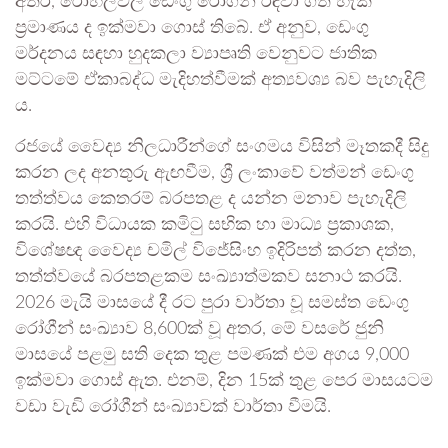
අතර, රෝහල්වල ඩෙංගු රෝගීන් රඳවා ගත හැකි
ප්‍රමාණය ද ඉක්මවා ගොස් තිබේ. ඒ අනුව, ඩෙංගු
මර්දනය සඳහා හුදකලා ව්‍යාපෘති වෙනුවට ජාතික
මට්ටමේ ඒකාබද්ධ මැදිහත්වීමක් අත්‍යවශ්‍ය බව පැහැදිලි
ය.
රජයේ වෛද්‍ය නිලධාරීන්ගේ සංගමය විසින් මෑතකදී සිදු
කරන ලද අනතුරු ඇඟවීම, ශ්‍රී ලංකාවේ වත්මන් ඩෙංගු
තත්ත්වය කෙතරම් බරපතළ ද යන්න මනාව පැහැදිලි
කරයි. එහි විධායක කමිටු සභික හා මාධ්‍ය ප්‍රකාශක,
විශේෂඥ වෛද්‍ය චමිල් විජේසිංහ ඉදිරිපත් කරන දත්ත,
තත්ත්වයේ බරපතළකම සංඛ්‍යාත්මකව සනාථ කරයි.
2026 මැයි මාසයේ දී රට පුරා වාර්තා වූ සමස්ත ඩෙංගු
රෝගීන් සංඛ්‍යාව 8,600ක් වූ අතර, මේ වසරේ ජුනි
මාසයේ පළමු සති දෙක තුළ පමණක් එම අගය 9,000
ඉක්මවා ගොස් ඇත. එනම්, දින 15ක් තුළ පෙර මාසයටම
වඩා වැඩි රෝගීන් සංඛ්‍යාවක් වාර්තා වීමයි.