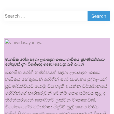
මානසික රෝග සඳහා ලබාදෙන ඖෂධ භාවිතය ප්‍රචණ්ඩත්වයට
හේතුවක් ද?- විශේෂඥ මනෝ වෛද්‍ය රූමි රූබන්
මානසික රෝගී තත්ත්වයන් සඳහා ලබාදෙන ඖෂධ
භාවිතය හේතුවෙන් රෝගීන් හෝ සාමාන්‍ය පුද්ගලයන්
ප්‍රචණ්ඩත්වයට යොමු විය හැකි ද යන්න වර්තමානයේ
රෝගීන්ගේ භාරකරුවන් මෙන්ම පොදු සමාජය තුළ ද
නිරන්තරයෙන් කතාබහට ලක්වන මාතෘකාවකි.
විශේෂයෙන්ම වර්තමාන සිදුවීම් මුල් කොට මාධ්‍ය
මඟින් සිදුවන ඇතැම් අසත්‍ය ප්‍රචාර සහ කරුණු විකෘති