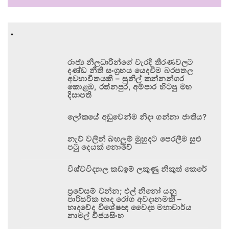
.
රාජ්‍ය නිලධාරීන්ගේ වැරදි තීරණවලට
දණ්ඩ නීති සංග්‍රහය යෙදවීම බරපතල
අවභාවිතයකි – සුනිල් කන්නන්ගර
කොළඹ, රත්නපුර, අම්පාර හිටපු මහ
දිසාපති
ලෝකයේ අඩුවෙන්ම නිදා ගන්නා ජාතිය?
නැව් වලින් බහලුම් මුහුදට පෙරලීම සුළු
පටු දෙයක් නොවේ
විශ්වවිද්‍යාල කඩඉම් ලකුණු නිකුත් කෙරේ
ප්‍රවේසම් වන්න; එල් නිනෝ යනු
පාරිසරික හෘද රෝග අවදානමකි –
හෘදවේද විශේෂඥ වෛද්‍ය මහාචාර්ය
නාමල් විජයසිංහ