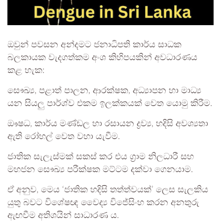
ඔවුන් පවසන අන්දමට ජනාධිපති කාර්ය සාධක
බලකායක වැදගත්කම අංශ කිහිපයකින් අවධාරණය
කළ හැක:
සෞඛ්‍ය, පළාත් පාලන, ආරක්ෂක, අධ්‍යාපන හා මාධ්‍ය
යන සියලු පාර්ශ්ව එකම ඉලක්කයක් වෙත යොමු කිරීම.
ඖෂධ, කාර්ය මණ්ඩල හා රසායන ද්‍රව්‍ය, හදිසි අවශ්‍යතා
ඇති රෝහල් වෙත වහා යැවීම.
ජාතික සැලැස්මක් සකස් කර එය ග්‍රාම නිලධාරී සහ
මහජන සෞඛ්‍ය පරීක්ෂක මට්ටම දක්වා ගෙනයාම.
ඒ අනුව, මෙය ‘ජාතික හදිසි තත්ත්වයක්’ ලෙස සැලකිය
යුතු බවට විශේෂඥ වෛද්‍ය විජේසිංහ කරන අනතුරු
ඇඟවීම අතිශයින් සාධාරණ ය.