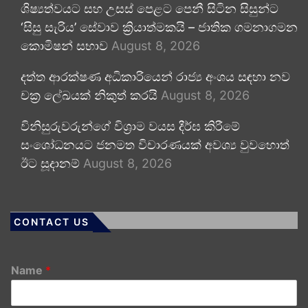
ශිෂ්‍යත්වයට සහ උසස් පෙළට පෙනී සිටින සිසුන්ට
‘සිසු සැරිය’ සේවාව ක්‍රියාත්මකයි – ජාතික ගමනාගමන
කොමිෂන් සභාව
August 8, 2026
දත්ත ආරක්ෂණ අධිකාරියෙන් රාජ්‍ය අංශය සඳහා නව
චක්‍ර ලේඛයක් නිකුත් කරයි
August 8, 2026
විනිසුරුවරුන්ගේ විශ්‍රාම වයස දීර්ඝ කිරීමේ
සංශෝධනයට ජනමත විචාරණයක් අවශ්‍ය වුවහොත්
ඊට සූදානම්
August 8, 2026
CONTACT US
Name
*