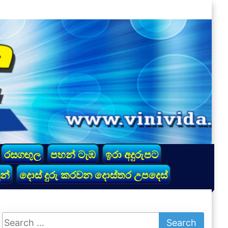
රසගඟුල
පහන් ටැඹ
ඉරා අදුරුපට
න්
දොස් දුරු කරවන දොස්තර උපදෙස්