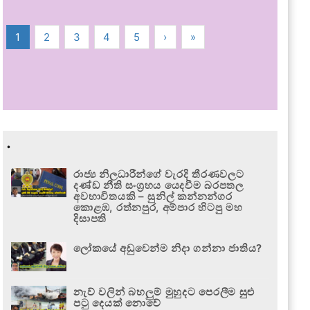
1
2
3
4
5
›
»
.
රාජ්‍ය නිලධාරීන්ගේ වැරදි තීරණවලට
දණ්ඩ නීති සංග්‍රහය යෙදවීම බරපතල
අවභාවිතයකි – සුනිල් කන්නන්ගර
කොළඹ, රත්නපුර, අම්පාර හිටපු මහ
දිසාපති
ලෝකයේ අඩුවෙන්ම නිදා ගන්නා ජාතිය?
නැව් වලින් බහලුම් මුහුදට පෙරලීම සුළු
පටු දෙයක් නොවේ