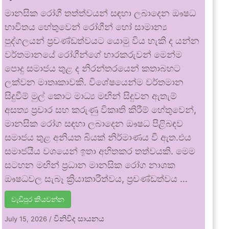
මානසික රෝගී තත්ත්වයන් සඳහා ලබාදෙන ඖෂධ
භාවිතය හේතුවෙන් රෝගීන් හෝ සාමාන්‍ය
පුද්ගලයන් ප්‍රචණ්ඩත්වයට යොමු විය හැකි ද යන්න
වර්තමානයේ රෝගීන්ගේ භාරකරුවන් මෙන්ම
පොදු සමාජය තුළ ද නිරන්තරයෙන් කතාබහට
ලක්වන මාතෘකාවකි. විශේෂයෙන්ම වර්තමාන
සිදුවීම් මුල් කොට මාධ්‍ය මඟින් සිදුවන ඇතැම්
අසත්‍ය ප්‍රචාර සහ කරුණු විකෘති කිරීම් හේතුවෙන්,
මානසික රෝග සඳහා ලබාදෙන ඖෂධ පිළිබඳව
සමාජය තුළ අනියත බියක් නිර්මාණය වී ඇත.එය
සමාජයීය වශයෙන් ඉතා අහිතකර තත්වයකි. මෙම
සටහන මඟින් ප්‍රධාන මානසික රෝග නාශක
ඖෂධවල සැබෑ ක්‍රියාකාරීත්වය, ප්‍රචණ්ඩත්වය …
වැඩිපුර කියවන්න
විනිවිද සායනය
July 15, 2026
/