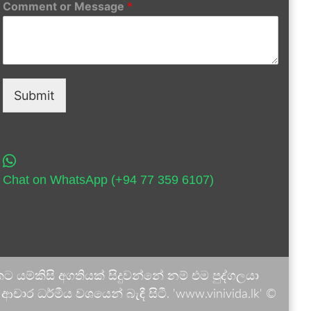
Comment or Message
*
Submit
Chat on WhatsApp (+94 77 359 6107)
 යම්කිසි අගතියක් සිදුවන්නේ නම් එම පුද්ගලයා
ාර ධර්මීය වශයෙන් බැඳී සිටී. 'www.vinivida.lk' ©