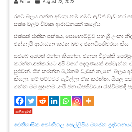
August 22, 2022
Editor
රටේ බලය ගන්න අවශ්‍ය නම් ගමට ඇවිත් වැඩ කර පෙන්
පක්ෂ වලට විවෘත ආරාධනයක් කළේය.
එක්සත් ජාතික පක්ෂය, පොහොට්ටුව සහ ශ්‍රී ලංකා
එන්නැයි ආරාධනා කරන බව ද ජනාධිපතිවරයා කීය.
සජබෙ අයටත් එන්න කියන්න. ජනතා විමුක්ති පෙර
කරන්න.අක්කරයට අපි වගේ දෙගුණයක් අස්වැන්න 
පුළුවන්. ඒත් කරන්න බැරිනම් වැඩක් නෑනේ. බලය 
කියලා. ගම් මට්ටමට ඇවිල්ලා ඒක කරන්න. සියලු 
ගන්න මම සූදානම් යැයි ජනාධිපතිවරයා රැස්වීමකදී ප
කාලීන පුවත්
ඓතිහාසික තෝණිගල සෙල්ලිපිය මහජන ප්‍රදර්ශනය