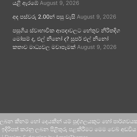
යළි ඇරඹේ
August 9, 2026
අද පස්වරු 2.00න් පසු වැසි
August 9, 2026
පසුගිය ස්වාභාවික ආපදාවලට හේතුව නිරිතදිග
මෝසම් ද, එල් නිනෝ ද? සුපර් එල් නිනෝ
කතාව මාධ්‍යවල මවාපෑමක්
August 9, 2026
 ලබන කිනම් හෝ දෙයකින් යම් පුද්ගලයකුට හෝ පාර්ශවයකට
දිරිපත් කරනු ලබන පිළිතුරු පළකිරීමට මෙම වෙබ් අඩවිය ආච