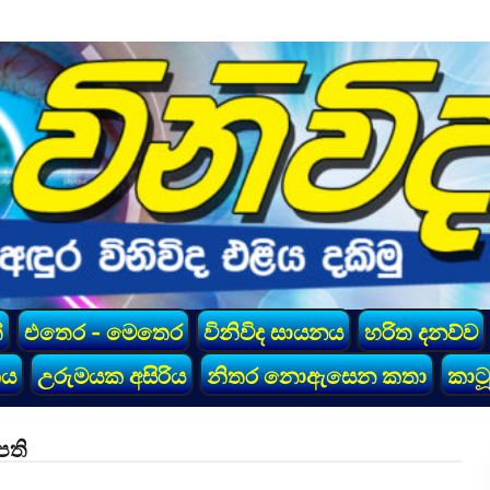
්
එතෙර - මෙතෙර
විනිවිද සායනය
හරිත දනව්ව
කය
උරුමයක අසිරිය
නිතර නොඇසෙන කතා
කාටූ
පති