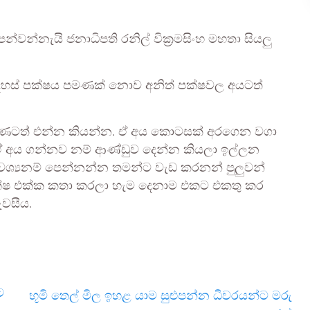
වන්නැයි ජනාධිපති රනිල් වික්‍රමසිංහ මහතා සියලු
 නිදහස් පක්ෂය පමණක් නොව අනිත් පක්ෂවල අයටත්
මුණටත් එන්න කියන්න. ඒ අය කොටසක් අරගෙන වගා
ඒ අය ගන්නව නම් ආණ්ඩුව දෙන්න කියලා ඉල්ලන
අවශ්‍යනම් පෙන්නන්න තමන්ට වැඩ කරනන් පුලුවන්
පක්ෂ එක්ක කතා කරලා හැම දෙනාම එකට එකතු කර
ැවසීය.
ට
භූමි තෙල් මිල ඉහළ යාම සුළුපන්න ධීවරයන්ට මරු