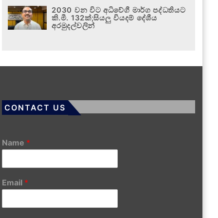
2030 වන විට අධිවේගී මාර්ග පද්ධතියට
කි.මී. 132ක්;සියලු වියදම් දේශීය
අරමුදල්වලින්
CONTACT US
Name
*
Email
*