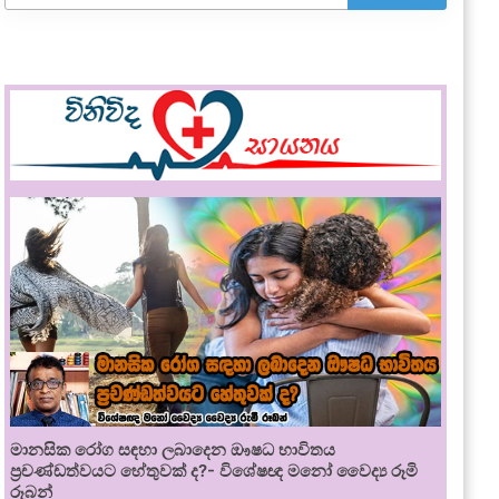
මානසික රෝග සඳහා ලබාදෙන ඖෂධ භාවිතය
ප්‍රචණ්ඩත්වයට හේතුවක් ද?- විශේෂඥ මනෝ වෛද්‍ය රූමි
රූබන්