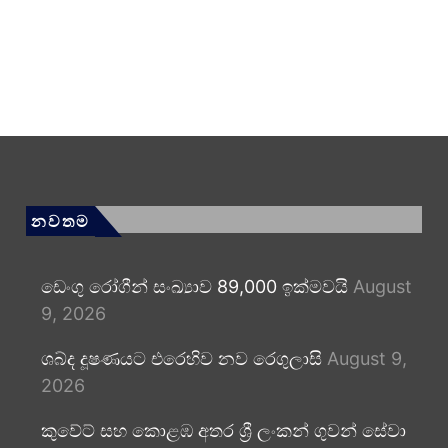
නවතම
ඩෙංගු රෝගීන් සංඛ්‍යාව 89,000 ඉක්මවයි
August
9, 2026
ශබ්ද දූෂණයට එරෙහිව නව රෙගුලාසි
August 9,
2026
කුවේට් සහ කොළඹ අතර ශ්‍රී ලංකන් ගුවන් සේවා