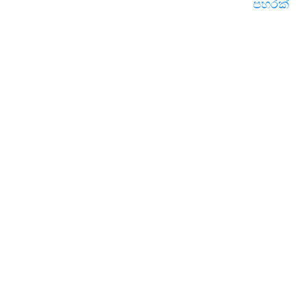
පහරක්