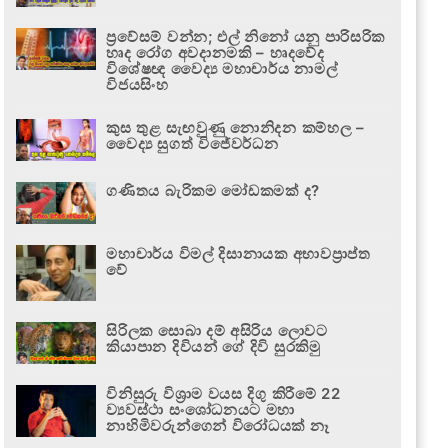
ප්‍රවේසම් වන්න; එල් නිනෝ යනු පාරිසරික
හෘද රෝග අවදානමකි – හෘදවේද
විශේෂඥ වෛද්‍ය මහාචාර්ය නාමල්
විජයසිංහ
කුස තුළ සැඟවුණු නොනිදන කම්හල –
වෛද්‍ය සුගත් විජේවර්ධන
ගණිතය බැරිකම මෝඩකමක් ද?
මහාචාර්ය විමල් දිසානායක අභාවප්‍රාප්ත
වේ
සිරිලක සොබා දම් අසිරිය ලොවට
කියාපාන දිවියන් ගේ දිවි සුරකිමු
විනිසුරු විශ්‍රාම වයස දිගු කිරීමේ 22
ව්‍යවස්ථා සංශෝධනයට මහා
නාහිමිවරුන්ගෙන් විරෝධයක් නෑ