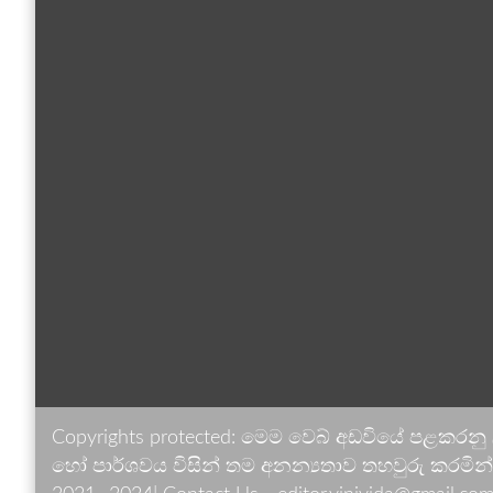
Copyrights protected: මෙම වෙබ් අඩවියේ පළකරනු
හෝ පාර්ශවය විසින් තම අනන්‍යතාව තහවුරු කරමින් ඉ