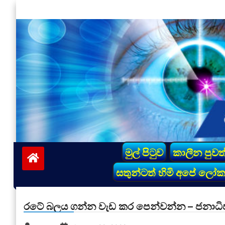
Skip
to
content
vinivida.lk
මුල් පිටුව
කාලීන පුවත
සතුන්ටත් හිමි අපේ ලෝ
රටේ බලය ගන්න වැඩ කර පෙන්වන්න – ජනාධි