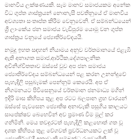
මානවීය ලක්ෂණයකි. සෑම මානව සමාජයකම අනේක
විධ ගුප්ත ශාස්ත්‍රයන් නොනැසී පවතිනුයේ ඒ මානවීය
අවශ්‍යතා සංතෘප්ත කිරීම වෙනුවෙනි. ඒ සම්බන්ධයෙන්
ශ්‍රී ලාංකේය ජන සමාජය වැඩිපුරම යොමු වන ගුප්ත
ශාස්ත්‍රය වනුයේ ජ්‍යොතිර්වේදයයි.
නමුදු ඉහත සඳහන් නියාමය අනුව වර්තමානයේ එළැඹී
ඇති අනාගත සමාජ,ආර්ථික,දේශපාලනික
අවිනිශ්චිතතාව ඔස්සේ වුව අප ජන සමාජය
ජ්‍යොතිර්වේදය සම්බන්ධයෙන් පළ කරන උනන්දුවේ
පැහැදිලි පසුබෑමක් පෙන්නුම් කෙරෙයි. අප ඒ
නිගමනයට පිවිසෙනුයේ වර්තමාන ජනමාධ්‍ය මගින්
ඉදිරි මාස කිහිපය තුළ අප රටට බලපාන ග්‍රහ චාරයන්
ඔස්සේ පැවසෙන ජ්‍යොතිෂ අනාවැකි පසුගිය කාලයට
සාපේක්ෂව බෙහෙවින් අව ප්‍රමාණ වීම මුල් කර
ගනිමිනි. මෙය තවදුරටත් පැහැදිලි කළහොත් ගත වූ
දශක කිහිපය තුළ වේගවත් ප්‍රවර්ධනයකට ලක් වූ