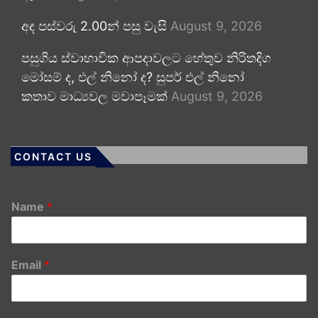
අද පස්වරු 2.00න් පසු වැසි
August 9, 2026
පසුගිය ස්වාභාවික ආපදාවලට හේතුව නිරිතදිග
මෝසම් ද, එල් නිනෝ ද? සුපර් එල් නිනෝ
කතාව මාධ්‍යවල මවාපෑමක්
August 9, 2026
CONTACT US
Name
*
Email
*