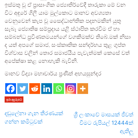
ඉස්මතු වූ ඒ ප්‍රාසාංගික ජ්‍යොතිර්වේදී තාරුකා මේ වන
විට අඳුරේ ගිලී යාම මුල්කොට මානව අවශ්‍යතා
වෙනුවෙන් කැප වූ සෛද්ධාන්තික පදනමකින් යුතු
සැබෑ ජ්‍යොතිෂ සම්ප්‍රදාය යළි ස්ථාපිත කරවීම ඒ හා
සම්බන්ධ ප්‍රවීණතමයන්ගේ වගකීමක්ව තිබේ.මක් නිසා
ද යත් අපගේ සමාජ, සංස්කෘතික සන්දර්භය තුළ ගුප්ත
විශ්වාස වලින් තොර සමාජයීය පැවැත්මක් කෙසේ වත්
අපේක්ෂා කළ නොහැකි බැවිනි.
මානව විද්‍යා මහාචාර්ය ප්‍රණීත් අභයසුන්දර
ඉරා අදුරුපට
දඬුලේනා ගැන තීරණයක්
ශ්‍රී ලංකාවේ මාසයක් ජීවත්
ගන්න කමිටුවක්
වීමට රුපියල් 12444ක්
ඇතිලු