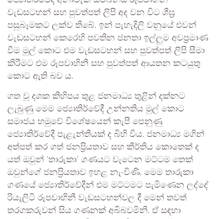
ජ්‍යොතිර්වේදී අනාවැකි සම්බන්ධ රූපවාහිනී
වැඩසටහන් සහ පුවත්පත් ලිපි අද වන විට ශීඝ්‍ර
පසුබෑමකට ලක්ව තිබේ. ඉන් පැහැදිලි වනුයේ එවන්
වැඩසටහන් කෙරෙහි පවතින ජනතා ඉල්ලුම අවප්‍රමාණ
වීම මුල් කොට එම වැඩසටහන් සහ පුවත්පත් ලිපි සීමා
කිරීමට එම රූපවාහිනී සහ පුවත්පත් ආයතන කටයුතු
කොට ඇති බව ය.
ගත වූ දශක කිහිපය තුළ ජනමාධ්‍ය තුළින් දක්නට
ලැබුණු මෙම ජ්‍යොතිර්වේදී උන්නතිය මුල් කොට
සමාජය හමුවේ විශේෂයෙන් කැපී පෙනුණු
ජ්‍යොතිර්වේදී පැළැන්තියක් ද බිහි විය. ජනමාධ්‍ය මගින්
අත්පත් කර ගත් ජනප්‍රියතාව සහ කීර්තිය කොතෙක් ද
යත් ඔවුන් ‘තාරුකා’ ගණයට වැටෙන මට්ටම තෙක්
ඔවුන්ගේ ජනප්‍රියතාව ඉහළ නැංවිණි. මෙම තාරුකා
ගණයේ ජ්‍යොතිර්වේදීන් එම මට්ටමට පැමිණෙන ලද්දේ
රියැලිටි රූපවාහිනී වැඩසටහන්වල දී මෙන් තවත්
තරගකරුවන් සිය ගණනක් අබිබවමිනි. ඒ සඳහා