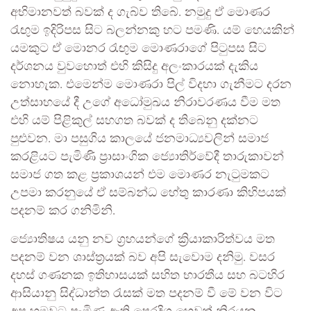
අභිමානවත් බවක් ද ගැබ්ව තිබේ. නමුදු ඒ මොණර
රැඟුම ඉදිරිපස සිට බලන්නකු හට පමණි. යම් හෙයකින්
යමකුට ඒ මොනර රැඟුම මොණරාගේ පිටුපස සිට
දර්ශනය වුවහොත් එහි කිසිදු අලංකාරයක් දැකිය
නොහැක. එමෙන්ම මොණරා පිල් විදහා ගැනීමට දරන
උත්සාහයේ දී උගේ අධෝමුඛය නිරාවරණය වීම මත
එහි යම් පිළිකුල් සහගත බවක් ද තිබෙනු දක්නට
පුළුවන. මා පසුගිය කාලයේ ජනමාධ්‍යවලින් සමාජ
කරළියට පැමිණි ප්‍රාසාංගික ජ්‍යොතිර්වේදී තාරුකාවන්
සමාජ ගත කළ ප්‍රකාශයන් එම මොණර නැටුමකට
උපමා කරනුයේ ඒ සම්බන්ධ හේතු කාරණා කිහිපයක්
පදනම් කර ගනිමිනි.
ජ්‍යොතිෂය යනු නව ග්‍රහයන්ගේ ක්‍රියාකාරිත්වය මත
පදනම් වන ශාස්ත්‍රයක් බව අපි සැවොම දනිමු. වසර
දහස් ගණනක ඉතිහාසයක් සහිත භාරතීය සහ බටහිර
ආසියානු සිද්ධාන්ත රැසක් මත පදනම් වී මේ වන විට