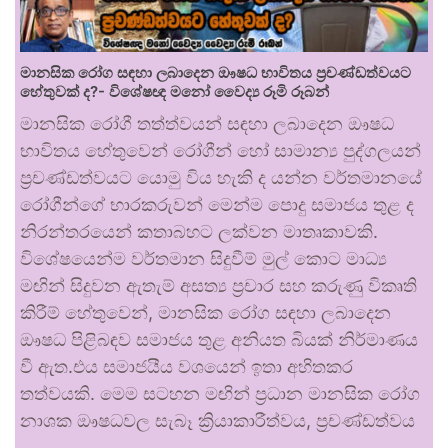
මානසික රෝග සඳහා ලබාදෙන ඖෂධ භාවිතය ප්‍රචණ්ඩත්වයට
හේතුවක් ද?- විශේෂඥ මනෝ වෛද්‍ය රූමි රූබන්
මානසික රෝගී තත්ත්වයන් සඳහා ලබාදෙන ඖෂධ
භාවිතය හේතුවෙන් රෝගීන් හෝ සාමාන්‍ය පුද්ගලයන්
ප්‍රචණ්ඩත්වයට යොමු විය හැකි ද යන්න වර්තමානයේ
රෝගීන්ගේ භාරකරුවන් මෙන්ම පොදු සමාජය තුළ ද
නිරන්තරයෙන් කතාබහට ලක්වන මාතෘකාවකි.
විශේෂයෙන්ම වර්තමාන සිදුවීම් මුල් කොට මාධ්‍ය
මඟින් සිදුවන ඇතැම් අසත්‍ය ප්‍රචාර සහ කරුණු විකෘති
කිරීම් හේතුවෙන්, මානසික රෝග සඳහා ලබාදෙන
ඖෂධ පිළිබඳව සමාජය තුළ අනියත බියක් නිර්මාණය
වී ඇත.එය සමාජයීය වශයෙන් ඉතා අහිතකර
තත්වයකි. මෙම සටහන මඟින් ප්‍රධාන මානසික රෝග
නාශක ඖෂධවල සැබෑ ක්‍රියාකාරීත්වය, ප්‍රචණ්ඩත්වය
…