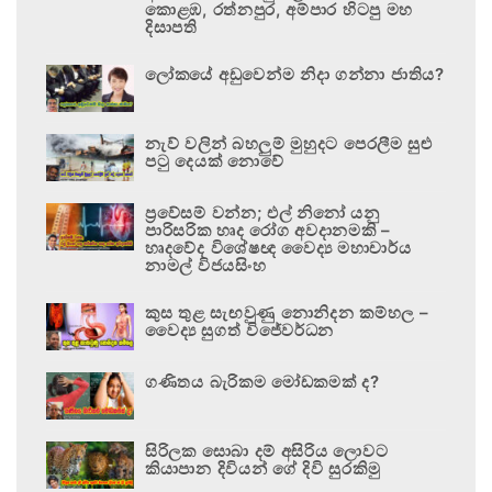
කොළඹ, රත්නපුර, අම්පාර හිටපු මහ
දිසාපති
ලෝකයේ අඩුවෙන්ම නිදා ගන්නා ජාතිය?
නැව් වලින් බහලුම් මුහුදට පෙරලීම සුළු
පටු දෙයක් නොවේ
ප්‍රවේසම් වන්න; එල් නිනෝ යනු
පාරිසරික හෘද රෝග අවදානමකි –
හෘදවේද විශේෂඥ වෛද්‍ය මහාචාර්ය
නාමල් විජයසිංහ
කුස තුළ සැඟවුණු නොනිදන කම්හල –
වෛද්‍ය සුගත් විජේවර්ධන
ගණිතය බැරිකම මෝඩකමක් ද?
සිරිලක සොබා දම් අසිරිය ලොවට
කියාපාන දිවියන් ගේ දිවි සුරකිමු