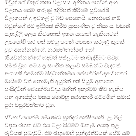
ඔවුන්ගේ චතුර කතා විලාසය, අභිනය හෙවත් අංග
චලනය සේම කරුණු ඉදිරිපත් කිරීමේ සුවිශේෂි
විලාශයන් ද ඉවහල් වූ බව පෙනෙයි. නොඑසේ නම්
ඔවුන්ගේ එම ඉදිරිපත් කිරීම ප්‍රාසාංගික වූ නිසා ය. වඩාත්
පැහැදිලි ලෙස කිවහොත් ඉහත සඳහන් හැකියාවන්
උපයෝගි කර ගත් ඔව්හු තමන් පවසන කරුණු කුමක්
වුව අසන්නන්ගේ, නරඹන්නන්ගේ හෝ
කියවන්නන්ගේ හදවත් පත්ලටම කාවැද්දීමට ඔව්හු
සමත් වූහ. මෙය ප්‍රාසාංගික කලාව සම්බන්ධ වැදගත්
අංගයකි.එමෙන්ම සිද්ධාන්තමය ජ්‍යොතිර්වේදයේ හතර
මායිමේ වත් නොමැති අයුරින් අති සියුම් අනාගත
සංසිද්ධීන් ජ්‍යොතිර්වේදය මඟින් අකුරටම කිව හැකිය
යන අශාස්ත්‍රීය මතය මොව්හු තරඟකාරී මට්ටමින් සමාජ
පුරා වපුරවන්නට වූහ.
ස්වභාවයෙන්ම මොණරා සුන්දර පක්ෂියෙකි. ඌ පිල්
විදහා රඟන විට එය බලා සිටීමට ඕනෑම අයකු තුළ
රුචියක් පුබුදුවයි. එම රැඟුමෙහි සුන්දරත්වයක් සේම යම්