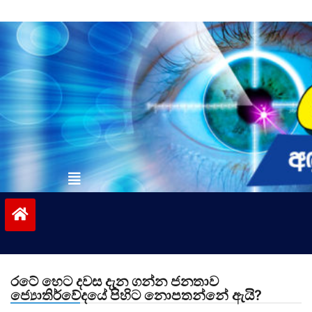
Skip
to
content
vinivida.lk
රටේ හෙට දවස දැන ගන්න ජනතාව
ජ්‍යොතිර්වේදයේ පිහිට නොපතන්නේ ඇයි?