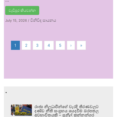
වැඩිපුර කියවන්න
විනිවිද සායනය
July 15, 2026
/
1
2
3
4
5
›
»
.
රාජ්‍ය නිලධාරීන්ගේ වැරදි තීරණවලට
දණ්ඩ නීති සංග්‍රහය යෙදවීම බරපතල
අවභාවිතයකි – සුනිල් කන්නන්ගර