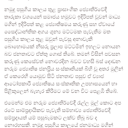
නමුදු පසුගිය කාලය තුළ ප්‍රාසාංගික ජ්‍යොතිර්වේදී
තාරුකා වශයෙන් සමාජය හමුවට ඉදිරිපත් වූවන් මාධ්‍ය
මගින් ඉදිරිපත් කළ ජ්‍යොතිෂමය කරුණු සහ ඒවායේ
සෛද්ධාන්තික අගය ශුන්‍ය මට්ටමක පැවැතීම මත
පසුගිය කාලය තුළ ඔවුන් පැවසූ අනාවැකි
බොහොමයක් නිසරු ප්‍රලාප මට්ටමින් ඉහලට නොයන
බව ජනතාවට ඒත්තු ගොස් තිබේ. තමන් විසින් පවසන
කරුණු කෙසේවත් නොවරදින බවට වහසි බස් දොඩන
නරුම ජ්‍යොතිෂ ජනප්‍රිය සංස්කෘතියක් බිහි වූ අතර මුලින්
ඒ කෙරෙහි යොමුව සිටි ජනතාව පසුව ඒ ව්‍යාජ
ආටෝපකාරී ජ්‍යොතිෂය සංස්කෘතික උපහාසයෙන් හා
පිළිකුලෙන් බැහැර කිරීමට මේ වන විට පෙළඹී තිබේ.
එමෙන්ම එම නරුම ජ්‍යොතිර්වේදී රැල්ල මුල් කොට අප
රටේ සාම්ප්‍රදායිකව පැවැති සම්භාව්‍ය ජ්‍යොතිර්වේදී
සම්ප්‍රදායත් යම් පසුබෑමකට ලක්ව තිබූ බව ද
නොරහසකි. නමුදු පසුගිය කාලයේ ජනමාධ්‍ය මගින්