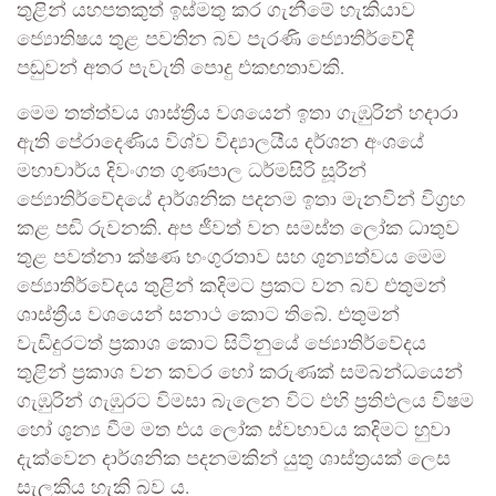
තුළින් යහපතකුත් ඉස්මතු කර ගැනීමේ හැකියාව
ජ්‍යොතිෂය තුළ පවතින බව පැරණි ජ්‍යොතිර්වේදී
පඬුවන් අතර පැවැති පොදු එකඟතාවකි.
මෙම තත්ත්වය ශාස්ත්‍රීය වශයෙන් ඉතා ගැඹුරින් හදාරා
ඇති පේරාදෙණිය විශ්ව විද්‍යාලයීය දර්ශන අංශයේ
මහාචාර්ය දිවංගත ගුණපාල ධර්මසිරි සූරීන්
ජ්‍යොතිර්වේදයේ දාර්ශනික පදනම ඉතා මැනවින් විග්‍රහ
කළ පඬි රුවනකි. අප ජීවත් වන සමස්ත ලෝක ධාතුව
තුළ පවත්නා ක්ෂණ භංගුරතාව සහ ශුන්‍යත්වය මෙම
ජ්‍යොතිර්වේදය තුළින් කදිමට ප්‍රකට වන බව එතුමන්
ශාස්ත්‍රීය වශයෙන් සනාථ කොට තිබේ. එතුමන්
වැඩිදුරටත් ප්‍රකාශ කොට සිටිනුයේ ජ්‍යොතිර්වේදය
තුළින් ප්‍රකාශ වන කවර හෝ කරුණක් සම්බන්ධයෙන්
ගැඹුරින් ගැඹුරට විමසා බැලෙන විට එහි ප්‍රතිඵලය විෂම
හෝ ශුන්‍ය වීම මත එය ලෝක ස්වභාවය කදිමට හුවා
දැක්වෙන දාර්ශනික පදනමකින් යුතු ශාස්ත්‍රයක් ලෙස
සැලකිය හැකි බව ය.