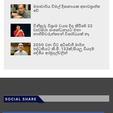
මහාචාර්ය විමල් දිසානායක අභාවප්‍රාප්ත
වේ
විනිසුරු විශ්‍රාම වයස දිගු කිරීමේ 22
ව්‍යවස්ථා සංශෝධනයට මහා
නාහිමිවරුන්ගෙන් විරෝධයක් නෑ
2030 වන විට අධිවේගී මාර්ග
පද්ධතියට කි.මී. 132ක්;සියලු වියදම්
දේශීය අරමුදල්වලින්
SOCIAL SHARE