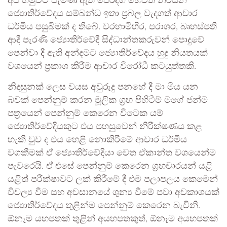
අප හමුවට පැමිණ ඇති පෙරදිග හෙවත් නිරයන
ජ්‍යොතිර්වේදය සම්බන්ධ ඉතා ප්‍රබල වැදගත් ආචාර
ධර්මීය පසුබිමක් ද තිබේ. වරහාමිහිර, පරාශර, බෘහස්පති
ආදී පැරණි ජ්‍යොතිර්වේදී සිද්ධාන්තකරුවන් පොදුවේ
පෙන්වා දී ඇති අන්දමට ජ්‍යොතිර්වේදය හුදු නියතයක්
වශයෙන් ප්‍රකාශ කිරීම ආචාර විරෝධී කටයුත්තකි.
නිදසුනක් ලෙස වයස අවුරුදු පනහේ දී මා මිය යන
බවක් පෙන්නුම් කරන මූලික ග්‍රහ පිහිටීම් මගේ ජන්ම
පත්‍රයෙන් පෙන්නුම් කෙරෙන විටෙක යම්
ජ්‍යොතිර්වේදියකුට එය පහසුවෙන් නිරීක්ෂණය කළ
හැකි වුව ද එය හෙළි නොකිරීමේ ආචාර ධර්මීය
වගකීමක් ඒ ජ්‍යොතිර්වේදියා වෙත ඒකාන්ත වශයෙන්ම
පැවරෙයි. ඒ එසේ පෙන්නුම් කෙරෙන ග්‍රහචාරයන් යළි
යළිත් පරීක්ෂාවට ලක් කිරීමේ දී එම පලාපලය කෙමෙන්
විචල්‍ය වීම සහ අවසානයේ ශුන්‍ය වීමේ පවා අවකාශයක්
ජ්‍යොතිර්වේදය තුළින්ම පෙන්නුම් කෙරෙන බැවිනි.
ඕනෑම යහපතක් තුළින් අයහපතකුත්, ඕනෑම අයහපතක්