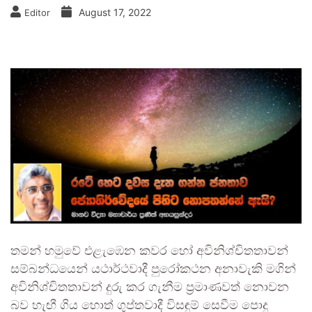
August 17, 2022
Editor
තමන් හමුවේ එළැඹෙන කවර හෝ අවිනිශ්චිතතාවන්
සම්බන්ධයෙන් යථාර්ථවාදී පුරෝකථන අනාවැකි මගින්
අවිනිශ්චිතතාවන් දුරු කර ගැනීම ප්‍රමාණවත් නොවන
බව හැඟී ගිය හොත් ගුප්තවාදී විසඳුම් සෙවීම පොදු