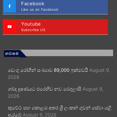
Facebook
Like us on Facebook
Youtube
Subscribe US
නවතම
ඩෙංගු රෝගීන් සංඛ්‍යාව 89,000 ඉක්මවයි
August 9,
2026
ශබ්ද දූෂණයට එරෙහිව නව රෙගුලාසි
August 9,
2026
කුවේට් සහ කොළඹ අතර ශ්‍රී ලංකන් ගුවන් සේවා යළි
ඇරඹේ
August 9, 2026