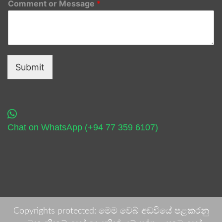
Comment or Message
*
Submit
Chat on WhatsApp (+94 77 359 6107)
Copyrights protected: මෙම වෙබ් අඩවියේ පළකරනු