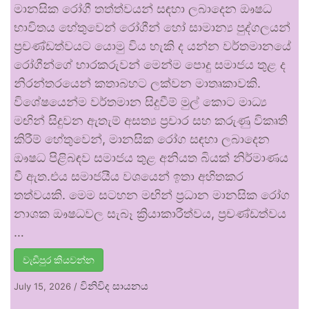
මානසික රෝගී තත්ත්වයන් සඳහා ලබාදෙන ඖෂධ
භාවිතය හේතුවෙන් රෝගීන් හෝ සාමාන්‍ය පුද්ගලයන්
ප්‍රචණ්ඩත්වයට යොමු විය හැකි ද යන්න වර්තමානයේ
රෝගීන්ගේ භාරකරුවන් මෙන්ම පොදු සමාජය තුළ ද
නිරන්තරයෙන් කතාබහට ලක්වන මාතෘකාවකි.
විශේෂයෙන්ම වර්තමාන සිදුවීම් මුල් කොට මාධ්‍ය
මඟින් සිදුවන ඇතැම් අසත්‍ය ප්‍රචාර සහ කරුණු විකෘති
කිරීම් හේතුවෙන්, මානසික රෝග සඳහා ලබාදෙන
ඖෂධ පිළිබඳව සමාජය තුළ අනියත බියක් නිර්මාණය
වී ඇත.එය සමාජයීය වශයෙන් ඉතා අහිතකර
තත්වයකි. මෙම සටහන මඟින් ප්‍රධාන මානසික රෝග
නාශක ඖෂධවල සැබෑ ක්‍රියාකාරීත්වය, ප්‍රචණ්ඩත්වය
…
වැඩිපුර කියවන්න
විනිවිද සායනය
July 15, 2026
/