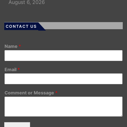
August 6, 2026
CONTACT US
Name
*
Email
*
Comment or Message
*