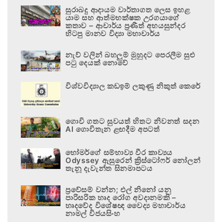
සුරාබදු ආදායම වාර්තාගත ලෙස ඉහළ
යාම සහ ආත්මභක්ෂක උරගයාගේ
කතාව – ආචාර්ය ප්‍රණීත් අභයසුන්දර
හිටපු මානව විද්‍යා මහාචාර්ය
නැව් වලින් බහලුම් මුහුදට පෙරලීම සුළු
පටු දෙයක් නොවේ
විශ්වවිද්‍යාල කඩඉම් ලකුණු නිකුත් කෙරේ
ගොවි ගතට සුවයත් හිතට නිවනත් සදන
AI ගොවිතැන ළඟදීම අපටත්
හෝමර්ගේ සම්භාව්‍ය වීර කාව්‍යය
Odyssey ඇසුරෙන් ක්‍රිස්ටෝෆර් නෝලන්
තැනූ දැවැන්ත සිනමාපටය
ප්‍රවේසම් වන්න; එල් නිනෝ යනු
පාරිසරික හෘද රෝග අවදානමකි –
හෘදවේද විශේෂඥ වෛද්‍ය මහාචාර්ය
නාමල් විජයසිංහ