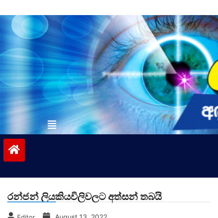
Skip
to
content
vinivida.lk
රන්ජන් ලියකියවිලිවලට අත්සන් තබයි
August 13, 2022
Editor