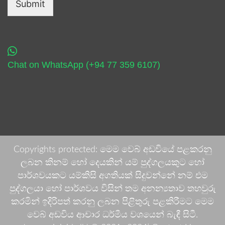
Submit
Chat on WhatsApp (+94 77 359 6107)
Copyrights protected: මෙම වෙබ් අඩවියේ පළකරනු
ලබන කිනම් හෝ දෙයකින් යම් පුද්ගලයකුට හෝ
පාර්ශවයකට යම්කිසි අගතියක් සිදුවන්නේ නම් එම
පුද්ගලයා හෝ පාර්ශවය විසින් තම අනන්‍යතාව තහවුරු
කරමින් ඉදිරිපත් කරනු ලබන පිළිතුරු පළකිරීමට මෙම
වෙබ් අඩවිය ආචාර ධර්මීය වශයෙන් බැඳී සිටී.