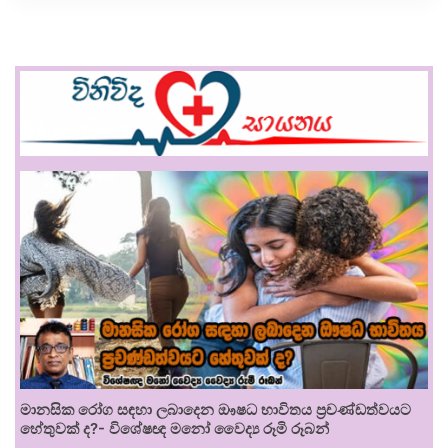
මානසික රෝග සඳහා ලබාදෙන ඖෂධ භාවිතය ප්‍රචණ්ඩත්වයට
හේතුවක් ද?- විශේෂඥ මනෝ වෛද්‍ය රූමි රූබන්