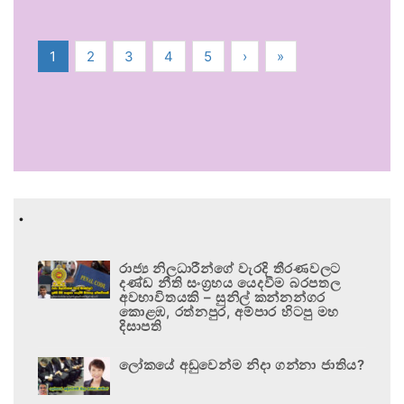
1
2
3
4
5
›
»
.
රාජ්‍ය නිලධාරීන්ගේ වැරදි තීරණවලට
දණ්ඩ නීති සංග්‍රහය යෙදවීම බරපතල
අවභාවිතයකි – සුනිල් කන්නන්ගර
කොළඹ, රත්නපුර, අම්පාර හිටපු මහ
දිසාපති
ලෝකයේ අඩුවෙන්ම නිදා ගන්නා ජාතිය?