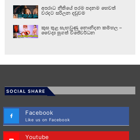
අපරාධ නීතියේ පරම පදනම හෙවත්
වරදට සරිලන දඬුවම
කුස තුළ සැඟවුණු නොනිදන කම්හල –
වෛද්‍ය සුගත් විජේවර්ධන
SOCIAL SHARE
Facebook
Like us on Facebook
Youtube