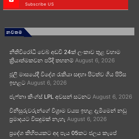
Subscribe US
නවතම
නීතිවිරෝධී වෙබ් අඩවි 24ක් ලංකාව තුළ වහාම
ක්‍රියාත්මකවන පරිදි තහනම්
August 6, 2026
ජූලි මාසයේදී විදේශ රැකියා සඳහා පිටත්ව ගිය පිරිස
ඉහළට
August 6, 2026
ජැෆ්නා කිංග්ස් LPL අවසන් සටනට
August 6, 2026
විනිසුරුවරුන්ගේ විශ්‍රාම වයස ඉහළ දැමීමෙන් නඩු
ප්‍රමාදයට විසඳුමක් නැහැ
August 6, 2026
ප්‍රදේශ කිහිපයකට අද පැය 05කට ජලය කැපේ