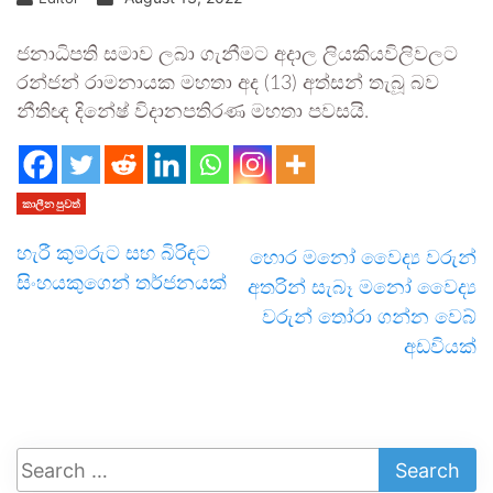
ජනාධිපති සමාව ලබා ගැනීමට අදාල ලියකියවිලිවලට
රන්ජන් රාමනායක මහතා අද (13) අත්සන් තැබූ බව
නීතිඥ දිනේෂ් විදානපතිරණ මහතා පවසයි.
කාලීන පුවත්
හැරී කුමරුට සහ බිරිඳට
හොර මනෝ වෛද්‍ය වරුන්
සිංහයකුගෙන් තර්ජනයක්
අතරින් සැබෑ මනෝ වෛද්‍ය
වරුන් තෝරා ගන්න වෙබ්
අඩවියක්