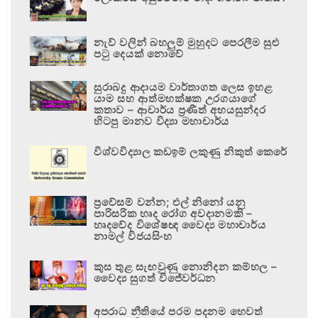
නැව් වලින් බහලුම් මුහුදට පෙරලීම සුළු
පටු දෙයක් නොවේ
සුරාබදු ආදායම වාර්තාගත ලෙස ඉහළ
යාම සහ ආත්මභක්ෂක උරගයාගේ
කතාව – ආචාර්ය ප්‍රණීත් අභයසුන්දර
හිටපු මානව විද්‍යා මහාචාර්ය
විශ්වවිද්‍යාල කඩඉම් ලකුණු නිකුත් කෙරේ
ප්‍රවේසම් වන්න; එල් නිනෝ යනු
පාරිසරික හෘද රෝග අවදානමකි –
හෘදවේද විශේෂඥ වෛද්‍ය මහාචාර්ය
නාමල් විජයසිංහ
කුස තුළ සැඟවුණු නොනිදන කම්හල –
වෛද්‍ය සුගත් විජේවර්ධන
අපරාධ නීතියේ පරම පදනම හෙවත්