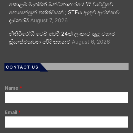
කොළඹ මැගසින් බන්ධනාගාරයේ ‘ඊ’ වාට්ටුවේ
නොසන්සුන් තත්ත්වයක් ; STFය ඇතුළු ආරක්ෂාව
දැඩිකරයි
August 7, 2026
නීතිවිරෝධී වෙබ් අඩවි 24ක් ලංකාව තුළ වහාම
ක්‍රියාත්මකවන පරිදි තහනම්
August 6, 2026
CONTACT US
Name
*
Email
*