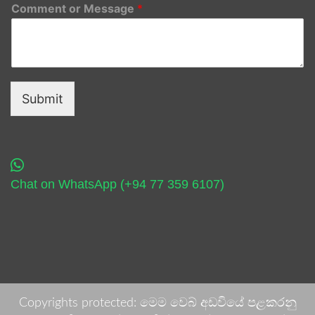
Comment or Message
*
Submit
Chat on WhatsApp (+94 77 359 6107)
Copyrights protected: මෙම වෙබ් අඩවියේ පළකරනු