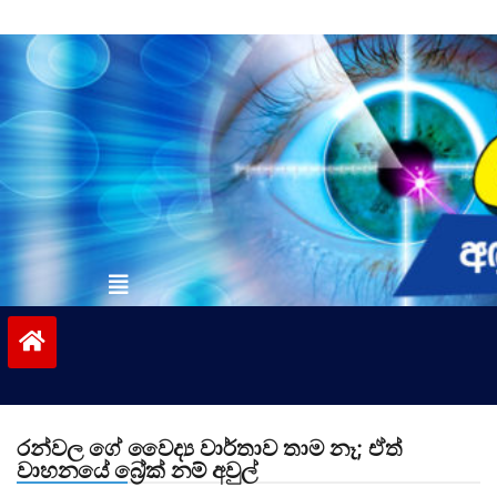
Skip
to
content
vinivida.lk
රන්වල ගේ වෛද්‍ය වාර්තාව තාම නෑ; ඒත්
වාහනයේ බ්‍රේක් නම් අවුල්