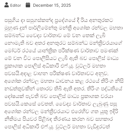
December 15, 2025
Editor
පසුගිය දා සපුගස්කන්ද ප්‍රදේශයේ දී රිය අනතුරකට
මුහුණ දුන් පාර්ලිමේන්තු මන්ත්‍රී අශෝක රන්වල මහතා
සම්බන්ධ වෛද්‍ය වාර්තාව මේ වන තෙක් ලැබී
නොමැති බව අතර අනතුරට සම්බන්ධ මන්ත්‍රීවරයාගේ
මෝටර් රථයේ යාන්ත්‍රික පරීක්ෂණ වාර්තාව පමණක්
මේ වන විට පොලීසියට ලැබී ඇති බව පොලිස් මාධ්‍ය
ප්‍රකාශක පොලිස් අධිකාරි එෆ්.යූ. වුට්ලර් මහතා
පවසයි.අදාළ වාහන පරීක්ෂණ වාර්තාවට අනුව,
අශෝක රන්වල මහතා ධාවනය කළ රථයේ තිරිංග නිසි
නඩත්තුවකින් තොරව තිබී ඇති අතර, තිරිංග පද්ධතියේ
දෝෂයක් පැවති බව පොලිස් මාධ්‍ය ප්‍රකාශක වරයා
පවසයි.කෙසේ වෙතත්, වෛද්‍ය වාර්තාව ලැබුණු පසු
අශෝක රන්වල මන්ත්‍රීවරයාට එරෙහිව ගත යුතු ඉදිරි
නීතිමය පියවර පිළිබඳ තීරණය කරන බව සහකාර
පොලිස් අධිකාරි එෆ්.යූ. වුට්ලර් මහතා වැඩිදුරටත්