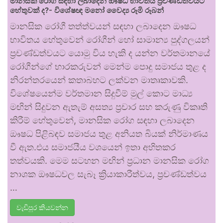
මානසික රෝග සඳහා ලබාදෙන ඖෂධ භාවිතය ප්‍රචණ්ඩත්වයට
හේතුවක් ද?- විශේෂඥ මනෝ වෛද්‍ය රූමි රූබන්
මානසික රෝගී තත්ත්වයන් සඳහා ලබාදෙන ඖෂධ
භාවිතය හේතුවෙන් රෝගීන් හෝ සාමාන්‍ය පුද්ගලයන්
ප්‍රචණ්ඩත්වයට යොමු විය හැකි ද යන්න වර්තමානයේ
රෝගීන්ගේ භාරකරුවන් මෙන්ම පොදු සමාජය තුළ ද
නිරන්තරයෙන් කතාබහට ලක්වන මාතෘකාවකි.
විශේෂයෙන්ම වර්තමාන සිදුවීම් මුල් කොට මාධ්‍ය
මඟින් සිදුවන ඇතැම් අසත්‍ය ප්‍රචාර සහ කරුණු විකෘති
කිරීම් හේතුවෙන්, මානසික රෝග සඳහා ලබාදෙන
ඖෂධ පිළිබඳව සමාජය තුළ අනියත බියක් නිර්මාණය
වී ඇත.එය සමාජයීය වශයෙන් ඉතා අහිතකර
තත්වයකි. මෙම සටහන මඟින් ප්‍රධාන මානසික රෝග
නාශක ඖෂධවල සැබෑ ක්‍රියාකාරීත්වය, ප්‍රචණ්ඩත්වය
…
වැඩිපුර කියවන්න