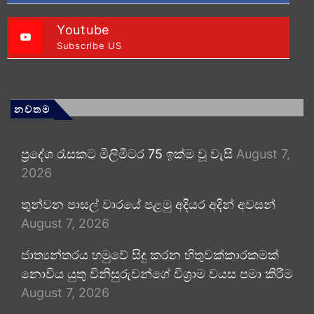
Youtube
Subscribe US
නවතම
ප්‍රදේශ රැසකට මිලිමීටර 75 ඉක්ම වූ වැසි
August 7,
2026
තුන්වන පාසල් වාරයේ පළමු අදියර අදින් අවසන්
August 7, 2026
ජාත්‍යන්තරය හමුවේ සිදු කරන හිතුවක්කාරකමක්
නොවිය යුතු විනිසුරුවන්ගේ විශ්‍රාම වයස පමා කිරීම
August 7, 2026