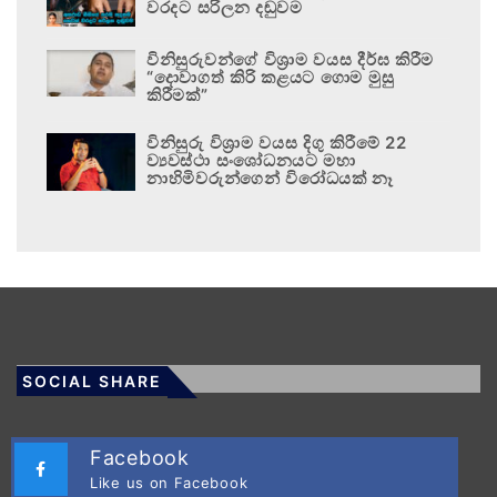
වරදට සරිලන දඬුවම
විනිසුරුවන්ගේ විශ්‍රාම වයස දීර්ඝ කිරීම
“දොවාගත් කිරි කළයට ගොම මුසු
කිරීමක්”
විනිසුරු විශ්‍රාම වයස දිගු කිරීමේ 22
ව්‍යවස්ථා සංශෝධනයට මහා
නාහිමිවරුන්ගෙන් විරෝධයක් නෑ
SOCIAL SHARE
Facebook
Like us on Facebook