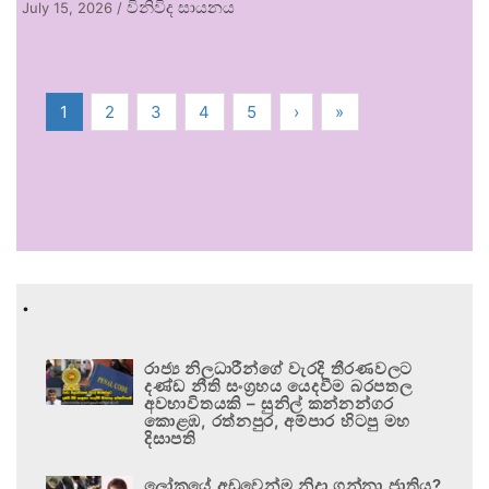
විනිවිද සායනය
July 15, 2026
/
1
2
3
4
5
›
»
.
රාජ්‍ය නිලධාරීන්ගේ වැරදි තීරණවලට
දණ්ඩ නීති සංග්‍රහය යෙදවීම බරපතල
අවභාවිතයකි – සුනිල් කන්නන්ගර
කොළඹ, රත්නපුර, අම්පාර හිටපු මහ
දිසාපති
ලෝකයේ අඩුවෙන්ම නිදා ගන්නා ජාතිය?