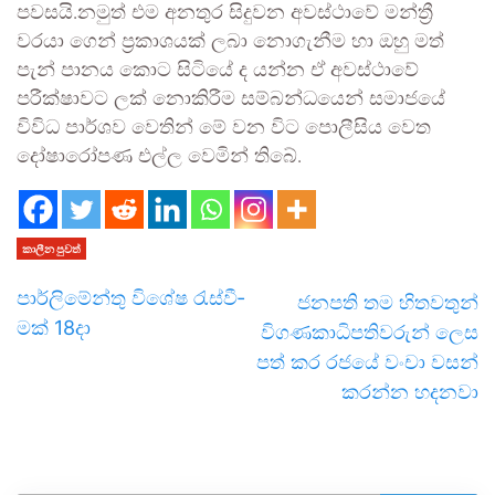
පවසයි.නමුත් එම අනතුර සිදුවන අවස්ථාවේ මන්ත්‍රී
වරයා ගෙන් ප්‍රකාශයක් ලබා නොගැනීම හා ඔහු මත්
පැන් පානය කොට සිටියේ ද යන්න ඒ අවස්ථාවේ
පරීක්ෂාවට ලක් නොකිරීම සම්බන්ධයෙන් සමාජයේ
විවිධ පාර්ශව වෙතින් මේ වන විට පොලීසිය වෙත
දෝෂාරෝපණ එල්ල වෙමින් තිබේ.
කාලීන පුවත්
පාර්ලි­මේන්තු විශේෂ රැස්වී­
ජනපති තම හිතවතුන්
මක් 18දා
විගණකාධිපතිවරුන් ලෙස
පත් කර රජයේ වංචා වසන්
කරන්න හදනවා