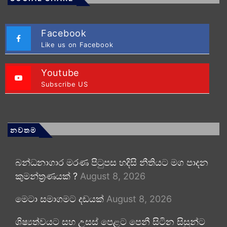
Facebook
Like us on Facebook
Youtube
Subscribe US
නවතම
බන්ධනාගාර මරණ පිටුපස හදිසි නීතියට මග පාදන
කුමන්ත්‍රණයක් ?
August 8, 2026
මෙටා සමාගමට දඩයක්
August 8, 2026
ශිෂ්‍යත්වයට සහ උසස් පෙළට පෙනී සිටින සිසුන්ට