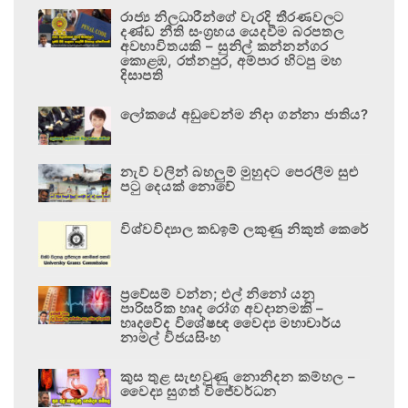
රාජ්‍ය නිලධාරීන්ගේ වැරදි තීරණවලට
දණ්ඩ නීති සංග්‍රහය යෙදවීම බරපතල
අවභාවිතයකි – සුනිල් කන්නන්ගර
කොළඹ, රත්නපුර, අම්පාර හිටපු මහ
දිසාපති
ලෝකයේ අඩුවෙන්ම නිදා ගන්නා ජාතිය?
නැව් වලින් බහලුම් මුහුදට පෙරලීම සුළු
පටු දෙයක් නොවේ
විශ්වවිද්‍යාල කඩඉම් ලකුණු නිකුත් කෙරේ
ප්‍රවේසම් වන්න; එල් නිනෝ යනු
පාරිසරික හෘද රෝග අවදානමකි –
හෘදවේද විශේෂඥ වෛද්‍ය මහාචාර්ය
නාමල් විජයසිංහ
කුස තුළ සැඟවුණු නොනිදන කම්හල –
වෛද්‍ය සුගත් විජේවර්ධන