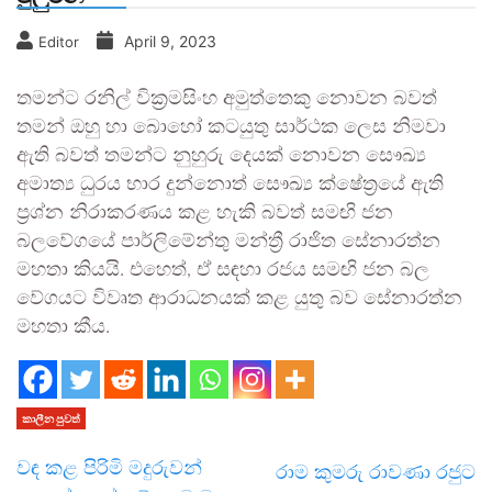
April 9, 2023
Editor
තමන්ට රනිල් වික්‍රමසිංහ අමුත්තෙකු නොවන බවත්
තමන් ඔහු හා බොහෝ කටයුතු සාර්ථක ලෙස නිමවා
ඇති බවත් තමන්ට නුහුරු දෙයක් නොවන සෞඛ්‍ය
අමාත්‍ය ධුරය භාර දුන්නොත් සෞඛ්‍ය ක්ෂේත්‍රයේ ඇති
ප්‍රශ්න නිරාකරණය කළ හැකි බවත් සමඟි ජන
බලවේගයේ පාර්ලිමේන්තු මන්ත්‍රී රාජිත සේනාරත්න
මහතා කියයි. එහෙත්, ඒ සඳහා රජය සමඟි ජන බල
වේගයට විවෘත ආරාධනයක් කළ යුතු බව සේනාරත්න
මහතා කීය.
කාලීන පුවත්
වඳ කළ පිරිමි මදුරුවන්
රාම කුමරු රාවණා රජුට