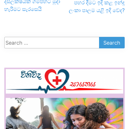
දසලක්ෂයක් ගම්පහට මුදා
පහර දීමට ඉදි කළ ඉන්දු
හැරීමට සැරසෙයි
ලංකා පාලම යළි ඉදි වේද?