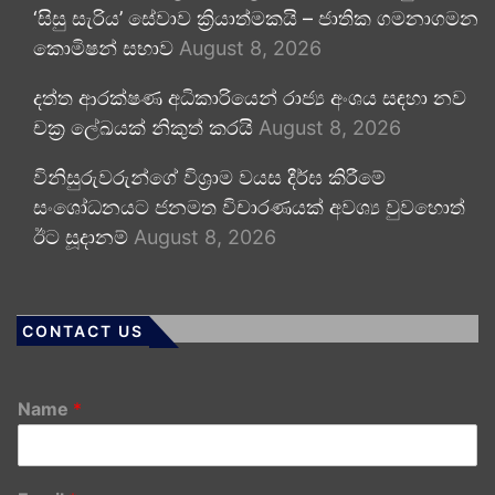
‘සිසු සැරිය’ සේවාව ක්‍රියාත්මකයි – ජාතික ගමනාගමන
කොමිෂන් සභාව
August 8, 2026
දත්ත ආරක්ෂණ අධිකාරියෙන් රාජ්‍ය අංශය සඳහා නව
චක්‍ර ලේඛයක් නිකුත් කරයි
August 8, 2026
විනිසුරුවරුන්ගේ විශ්‍රාම වයස දීර්ඝ කිරීමේ
සංශෝධනයට ජනමත විචාරණයක් අවශ්‍ය වුවහොත්
ඊට සූදානම්
August 8, 2026
CONTACT US
Name
*