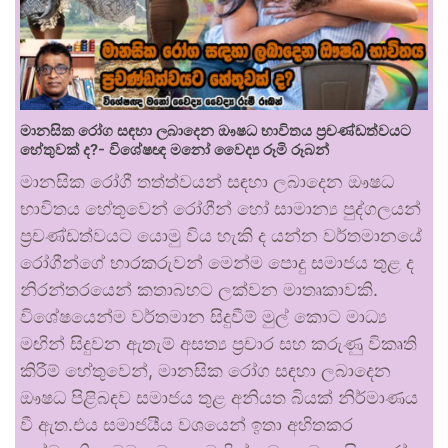
මානසික රෝග සඳහා ලබාදෙන ඖෂධ භාවිතය ප්‍රචණ්ඩත්වයට
හේතුවක් ද?- විශේෂඥ මනෝ වෛද්‍ය රූමි රූබන්
මානසික රෝගී තත්ත්වයන් සඳහා ලබාදෙන ඖෂධ
භාවිතය හේතුවෙන් රෝගීන් හෝ සාමාන්‍ය පුද්ගලයන්
ප්‍රචණ්ඩත්වයට යොමු විය හැකි ද යන්න වර්තමානයේ
රෝගීන්ගේ භාරකරුවන් මෙන්ම පොදු සමාජය තුළ ද
නිරන්තරයෙන් කතාබහට ලක්වන මාතෘකාවකි.
විශේෂයෙන්ම වර්තමාන සිදුවීම් මුල් කොට මාධ්‍ය
මඟින් සිදුවන ඇතැම් අසත්‍ය ප්‍රචාර සහ කරුණු විකෘති
කිරීම් හේතුවෙන්, මානසික රෝග සඳහා ලබාදෙන
ඖෂධ පිළිබඳව සමාජය තුළ අනියත බියක් නිර්මාණය
වී ඇත.එය සමාජයීය වශයෙන් ඉතා අහිතකර