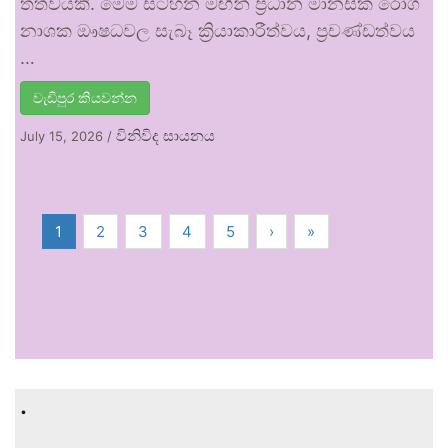
තත්වයකි. මෙම සටහන මඟින් ප්‍රධාන මානසික රෝග
නාශක ඖෂධවල සැබෑ ක්‍රියාකාරීත්වය, ප්‍රචණ්ඩත්වය
…
වැඩිපුර කියවන්න
විනිවිද සායනය
July 15, 2026
/
1
2
3
4
5
›
»
.