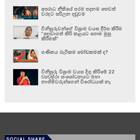
අපරාධ නීතියේ පරම පදනම හෙවත්
වරදට සරිලන දඬුවම
විනිසුරුවන්ගේ විශ්‍රාම වයස දීර්ඝ කිරීම
“දොවාගත් කිරි කළයට ගොම මුසු
කිරීමක්”
ගණිතය බැරිකම මෝඩකමක් ද?
විනිසුරු විශ්‍රාම වයස දිගු කිරීමේ 22
ව්‍යවස්ථා සංශෝධනයට මහා
නාහිමිවරුන්ගෙන් විරෝධයක් නෑ
SOCIAL SHARE