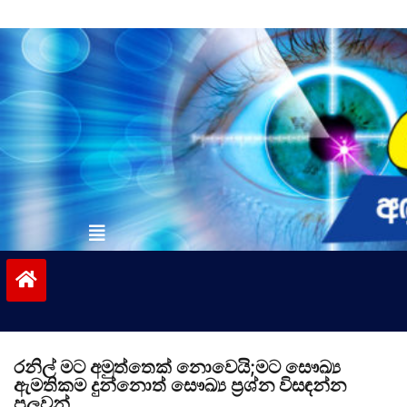
Skip
to
content
vinivida.lk
රනිල් මට අමුත්තෙක් නොවෙයි;මට සෞඛ්‍ය
ඇමතිකම දුන්නොත් සෞඛ්‍ය ප්‍රශ්න විසඳන්න
පුලුවන්