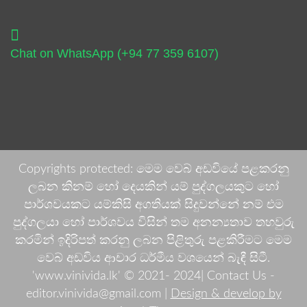
Chat on WhatsApp (+94 77 359 6107)
Copyrights protected: මෙම වෙබ් අඩවියේ පළකරනු
ලබන කිනම් හෝ දෙයකින් යම් පුද්ගලයකුට හෝ
පාර්ශවයකට යම්කිසි අගතියක් සිදුවන්නේ නම් එම
පුද්ගලයා හෝ පාර්ශවය විසින් තම අනන්‍යතාව තහවුරු
කරමින් ඉදිරිපත් කරනු ලබන පිළිතුරු පළකිරීමට මෙම
වෙබ් අඩවිය ආචාර ධර්මීය වශයෙන් බැඳී සිටී.
'www.vinivida.lk' © 2021- 2024| Contact Us -
editor.vinivida@gmail.com |
Design & develop by