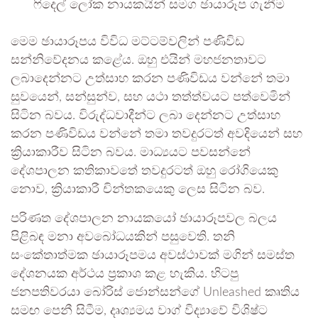
ෆිදෙල් ලෝක නායකයින් සමග ඡායාරූප ගැනීම
මෙම ඡායාරූපය විවිධ මට්ටම්වලින් පණිවිඩ
සන්නිවේදනය කළේය. ඔහු එයින් මහජනතාවට
ලබාදෙන්නට උත්සාහ කරන පණිවිඩය වන්නේ තමා
සුවයෙන්, සන්සුන්ව, සහ යථා තත්ත්වයට පත්වෙමින්
සිටින බවය. විරුද්ධවාදීන්ට ලබා දෙන්නට උත්සාහ
කරන පණිවිඩය වන්නේ තමා තවදුරටත් අවදියෙන් සහ
ක්‍රියාකාරීව සිටින බවය. මාධ්‍යයට පවසන්නේ
දේශපාලන කතිකාවතේ තවදුරටත් ඔහු රෝගියෙකු
නොව, ක්‍රියාකාරී චින්තකයෙකු ලෙස සිටින බව.‍
පරිණත දේශපාලන නායකයෝ ඡායාරූපවල බලය
පිළිබඳ මනා අවබෝධයකින් පසුවෙති. තනි
සංකේතාත්මක ඡායාරූපමය අවස්ථාවක් මගින් සමස්ත
දේශනයක අර්ථය ප්‍රකාශ කළ හැකිය. හිටපු
ජනපතිවරයා බෝරිස් ජොන්සන්ගේ Unleashed කෘතිය
සමඟ පෙනී සිටීම, දෘශ්‍යමය වාග් විද්‍යාවේ විශිෂ්ට