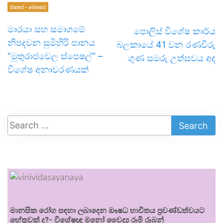
එතෙර - මෙතෙර
මාරයා සහ සමාගමේ
පොලිස් විශේෂ කාර්ය
නිපදවන සුමිහිරි පානය
බලකායේ 41 වන රණවිරු
“මුතුරාජවෙල ස්පෙෂල්” –
ගුණ සමරු උත්සවය අද
විශේෂ අනාවරණයක්
මානසික රෝග සඳහා ලබාදෙන ඖෂධ භාවිතය ප්‍රචණ්ඩත්වයට
හේතුවක් ද?- විශේෂඥ මනෝ වෛද්‍ය රූමි රූබන්