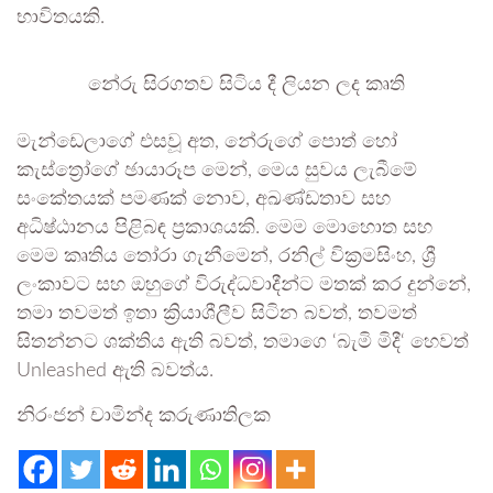
භාවිතයකි.
නේරු සිරගතව සිටිය දී ලියන ලද කෘති
මැන්ඩෙලාගේ එසවූ අත, නේරුගේ පොත් හෝ
කැස්ත්‍රෝගේ ඡායාරූප මෙන්, මෙය සුවය ලැබීමේ
සංකේතයක් පමණක් නොව, අඛණ්ඩතාව සහ
අධිෂ්ඨානය පිළිබඳ ප්‍රකාශයකි. මෙම මොහොත සහ
මෙම කෘතිය තෝරා ගැනීමෙන්, රනිල් වික්‍රමසිංහ, ශ්‍රී
ලංකාවට සහ ඔහුගේ විරුද්ධවාදීන්ට මතක් කර දුන්නේ,
තමා තවමත් ඉතා ක්‍රියාශීලීව සිටින බවත්, තවමත්
සිතන්නට ශක්තිය ඇති බවත්, තමාගෙ ‘බැමි මිදී‘ හෙවත්
Unleashed ඇති බවත්ය.
නිරංජන් චාමින්ද කරුණාතිලක