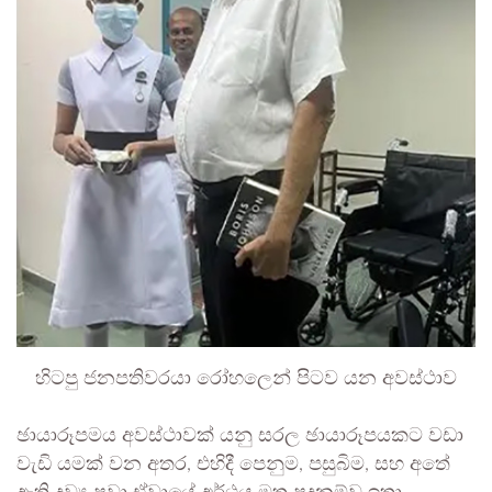
හිටපු ජනපතිවරයා රෝහලෙන් පිටව යන අවස්ථාව
ඡායාරූපමය අවස්ථාවක් යනු සරල ඡායාරූපයකට වඩා
වැඩි යමක් වන අතර, එහිදී පෙනුම, පසුබිම, සහ අතේ