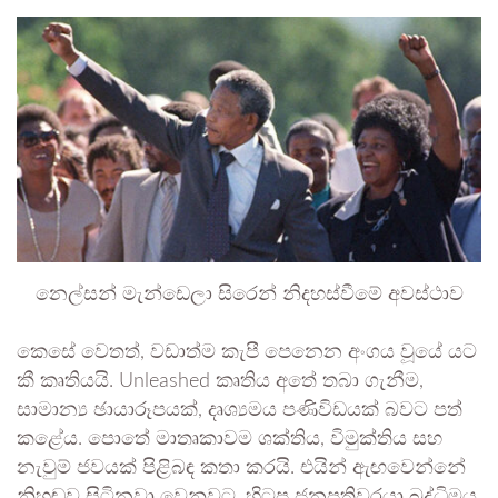
නෙල්සන් මැන්ඩෙලා සිරෙන් නිදහස්වීමේ අවස්ථාව
කෙසේ වෙතත්, වඩාත්ම කැපී පෙනෙන අංගය වූයේ යට
කී කෘතියයි. Unleashed කෘතිය අතේ තබා ගැනීම,
සාමාන්‍ය ඡායාරූපයක්, දෘශ්‍යමය පණිවිඩයක් බවට පත්
කළේය. පොතේ මාතෘකාවම ශක්තිය, විමුක්තිය සහ
නැවුම් ජවයක් පිළිබඳ කතා කරයි. එයින් ඇඟවෙන්නේ
නිහඬව සිටිනවා වෙනුවට, හිටපු ජනපතිවරයා බුද්ධිමය