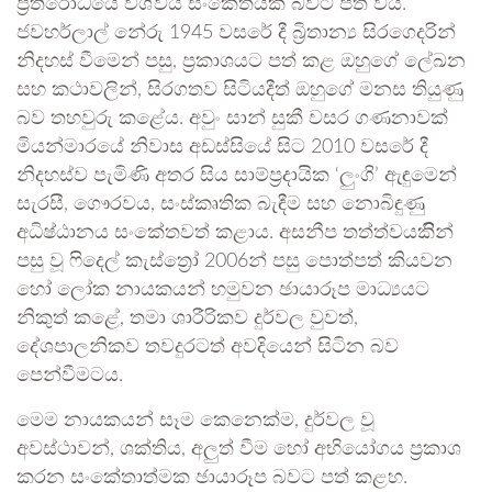
ප්‍රතිරෝධයේ විශ්වීය සංකේතයක් බවට පත් විය.
ජවහර්ලාල් නේරු 1945 වසරේ දී බ්‍රිතාන්‍ය සිරගෙදරින්
නිදහස් වීමෙන් පසු, ප්‍රකාශයට පත් කළ ඔහුගේ ලේඛන
සහ කථාවලින්, සිරගතව සිටියදීත් ඔහුගේ මනස තියුණු
බව තහවුරු කළේය. අවුං සාන් සුකී වසර ගණනාවක්
මියන්මාරයේ නිවාස අඩස්සියේ සිට 2010 වසරේ දී
නිදහස්ව පැමිණි අතර සිය සාම්ප්‍රදායික ‘ලුංගි’ ඇඳුමෙන්
සැරසී, ගෞරවය, සංස්කෘතික බැඳීම සහ නොබිඳුණු
අධිෂ්ඨානය සංකේතවත් කළාය. අසනීප තත්ත්වයකිින්
පසු වූ ෆිදෙල් කැස්ත්‍රෝ 2006න් පසු පොත්පත් කියවන
හෝ ලෝක නායකයන් හමුවන ඡායාරූප මාධ්‍යයට
නිකුත් කළේ, තමා ශාරීරිකව දුර්වල වුවත්,
දේශපාලනිකව තවදුරටත් අවදියෙන් සිටින බව
පෙන්වීමටය.
මෙම නායකයන් සෑම කෙනෙක්ම, දුර්වල වූ
අවස්ථාවන්, ශක්තිය, අලුත් වීම හෝ අභියෝගය ප්‍රකාශ
කරන සංකේතාත්මක ඡායාරූප බවට පත් කළහ.