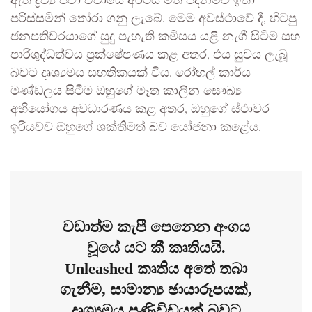
ඇති ද්‍රව්‍ය පවා ඒවායේ අර්ථය මත පදනම්ව ඉතා
පරිස්සමින් තෝරා ගනු ලැබේ. මෙම අවස්ථාවේ දී, හිටපු
ජනපතිවරයාගේ සුදු පැහැති කමිසය යළි නැගී සිටීම සහ
පාරිශුද්ධත්වය ප්‍රක්ෂේපණය කළ අතර, එය සුවය ලැබූ
බවට දෘශ්‍යමය සහතිකයක් විය. රෝහල් කාර්ය
මණ්ඩලය සිටීම ඔහුගේ මෑත කාලීන සෞඛ්‍ය
අභියෝගය අවධාරණය කළ අතර, ඔහුගේ ස්ථාවර
ඉරියව්ව ඔහුගේ ශක්තිමත් බව යෝජනා කළේය.
වඩාත්ම කැපී පෙනෙන අංගය
වූයේ යට කී කෘතියයි.
Unleashed කෘතිය අතේ තබා
ගැනීම, සාමාන්‍ය ඡායාරූපයක්,
දෘශ්‍යමය පණිවිඩයක් බවට