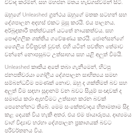
විවාද කරමින්, සහ මහජන මතය හැඩගස්වමින් සිටී.
ඔහුගේ Unleashed ග්‍රන්ථය ඔහුගේ මතක සටහන් සහ
දේශපාලන අදහස් එකට මුසු කරයි. එය පාලනය,
අර්බුදකාරී තත්ත්වයන් යටතේ නායකත්වය, සහ
පෞද්ගලික ශක්තිය ගවේෂණය කරයි. ජොන්සන්ගේ
ශෛලිය විචිත්‍රවත් වුවත්, එහි යටින් පවතින තේමාව
වන්නේ නොපසුබට උත්සාහය සහ යළි අලුත් වීමයි.
Unleashed කෘතිය අතේ තබා ගැනීමෙන්, හිටපු
ජනපතිවරයා ගෝලීය දේශපාලන සාහිත්‍යය සමඟ
සම්බන්ධවීම පමණක් නොව, ඔහු ද ශක්තිමත් බව සහ
අලුත් වීම සඳහා සූදානම් වන බවට සියුම් සංඥාවක් ද
සමාජය කරා ඇඟවීමට උත්සාහ කරන බවක්
පෙනෙන්නට තිබේ. මෙම සංකේතවාදය හිතාමතාම සිදු
කළ දෙයක් විය හැකි අතර, එය එම ඡායාරූපය, දෘශ්‍යමය
වාග් විද්‍යාව හරහා දේශපාලන ප්‍රකාශයක් බවට
පරිවර්තනය විය.