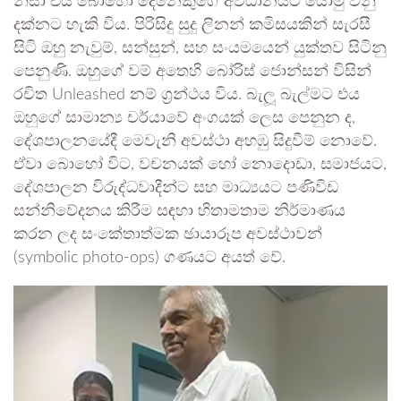
නිසා එය බොහෝ දෙනෙකුගේ අවධානයට යොමු වනු
දක්නට හැකි විය. පිරිසිදු සුදු ලිනන් කමිසයකින් සැරසී
සිටි ඔහු නැවුම්, සන්සුන්, සහ සංයමයෙන් යුක්තව සිටිනු
පෙනුණි. ඔහුගේ වම් අතෙහි බෝරිස් ජොන්සන් විසින්
රචිත Unleashed නම් ග්‍රන්ථය විය. බැලූ බැල්මට එය
ඔහුගේ සාමාන්‍ය චර්යාවේ අංගයක් ලෙස පෙනුන ද,
දේශපාලනයේදී මෙවැනි අවස්ථා අහඹු සිදුවීම් නොවේ.
ඒවා බොහෝ විට, වචනයක් හෝ නොදොඩා, සමාජයට,
දේශපාලන විරුද්ධවාදීන්ට සහ මාධ්‍යයට පණිවිඩ
සන්නිවේදනය කිරීම සඳහා හිතාමතාම නිර්මාණය
කරන ලද සංකේතාත්මක ඡායාරූප අවස්ථාවන්
(symbolic photo-ops) ගණයට අයත් වේ.