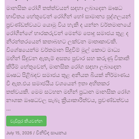
මානසික රෝගී තත්ත්වයන් සඳහා ලබාදෙන ඖෂධ
භාවිතය හේතුවෙන් රෝගීන් හෝ සාමාන්‍ය පුද්ගලයන්
ප්‍රචණ්ඩත්වයට යොමු විය හැකි ද යන්න වර්තමානයේ
රෝගීන්ගේ භාරකරුවන් මෙන්ම පොදු සමාජය තුළ ද
නිරන්තරයෙන් කතාබහට ලක්වන මාතෘකාවකි.
විශේෂයෙන්ම වර්තමාන සිදුවීම් මුල් කොට මාධ්‍ය
මඟින් සිදුවන ඇතැම් අසත්‍ය ප්‍රචාර සහ කරුණු විකෘති
කිරීම් හේතුවෙන්, මානසික රෝග සඳහා ලබාදෙන
ඖෂධ පිළිබඳව සමාජය තුළ අනියත බියක් නිර්මාණය
වී ඇත.එය සමාජයීය වශයෙන් ඉතා අහිතකර
තත්වයකි. මෙම සටහන මඟින් ප්‍රධාන මානසික රෝග
නාශක ඖෂධවල සැබෑ ක්‍රියාකාරීත්වය, ප්‍රචණ්ඩත්වය
…
වැඩිපුර කියවන්න
විනිවිද සායනය
July 15, 2026
/