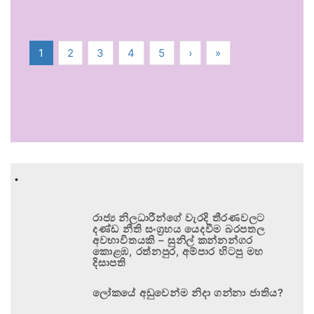
1
2
3
4
5
›
»
.
රාජ්‍ය නිලධාරීන්ගේ වැරදි තීරණවලට
දණ්ඩ නීති සංග්‍රහය යෙදවීම බරපතල
අවභාවිතයකි – සුනිල් කන්නන්ගර
කොළඹ, රත්නපුර, අම්පාර හිටපු මහ
දිසාපති
ලෝකයේ අඩුවෙන්ම නිදා ගන්නා ජාතිය?