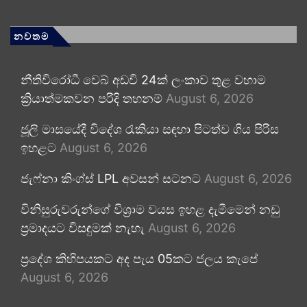
නවතම
නීතිවිරෝධී වෙබ් අඩවි 24ක් ලංකාව තුළ වහාම
ක්‍රියාත්මකවන පරිදි තහනම්
August 6, 2026
ජූලි මාසයේදී විදේශ රැකියා සඳහා පිටත්ව ගිය පිරිස
ඉහළට
August 6, 2026
ජැෆ්නා කිංග්ස් LPL අවසන් සටනට
August 6, 2026
විනිසුරුවරුන්ගේ විශ්‍රාම වයස ඉහළ දැමීමෙන් නඩු
ප්‍රමාදයට විසඳුමක් නැහැ
August 6, 2026
ප්‍රදේශ කිහිපයකට අද පැය 05කට ජලය කැපේ
August 6, 2026