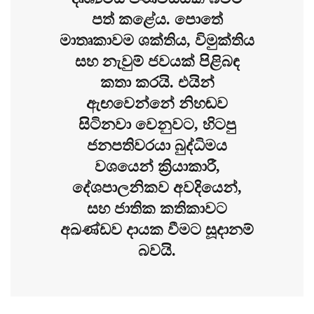
පත් කළේය. පොතේ
මාතෘකාවම ශක්තිය, විමුක්තිය
සහ නැවුම් ජවයක් පිළිබඳ
කතා කරයි. එයින්
ඇඟවෙන්නේ නිහඬව
සිටිනවා වෙනුවට, හිටපු
ජනපතිවරයා බුද්ධිමය
වශයෙන් ක්‍රියාකාරී,
දේශපාලනිකව අවදියෙන්,
සහ ජාතික කතිකාවට
අඛණ්ඩව දායක වීමට සූදානම්
බවයි.