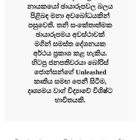
නායකයෝ ඡායාරූපවල බලය
පිළිබඳ මනා අවබෝධයකින්
පසුවෙති. තනි සංකේතාත්මක
ඡායාරූපමය අවස්ථාවක්
මගින් සමස්ත දේශනයක
අර්ථය ප්‍රකාශ කළ හැකිය.
හිටපු ජනපතිවරයා බෝරිස්
ජොන්සන්ගේ Unleashed
කෘතිය සමඟ පෙනී සිටීම,
දෘශ්‍යමය වාග් විද්‍යාවේ විශිෂ්ට
භාවිතයකි.