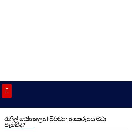
Skip
to
content
vinivida.lk
රනිල් රෝහලෙන් පිටවන ඡායාරූපය මවා
පෑමක්ද?