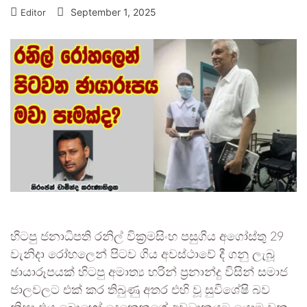
September 1, 2025
Editor
හිටපු ජනාධිපති රනිල් වික්‍රමසිංහ පසුගිය අගෝස්තු 29
වැනිදා රෝහලෙන් පිටව ගිය අවස්ථාවේ දී ගනු ලැබූ
ඡායාරූපයක් හිටපු අමාත්‍ය හරින් ප්‍රනාන්දු විසින් සමාජ
ජාලවලට එක් කර තිබුණු අතර එහි වූ සුවිශේෂි බව