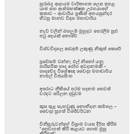
සුරාබදු ආදායම වාර්තාගත ලෙස ඉහළ
යාම සහ ආත්මභක්ෂක උරගයාගේ
කතාව – ආචාර්ය ප්‍රණීත් අභයසුන්දර
හිටපු මානව විද්‍යා මහාචාර්ය
නැව් වලින් බහලුම් මුහුදට පෙරලීම සුළු
පටු දෙයක් නොවේ
විශ්වවිද්‍යාල කඩඉම් ලකුණු නිකුත් කෙරේ
ප්‍රවේසම් වන්න; එල් නිනෝ යනු
පාරිසරික හෘද රෝග අවදානමකි –
හෘදවේද විශේෂඥ වෛද්‍ය මහාචාර්ය
නාමල් විජයසිංහ
අපරාධ නීතියේ පරම පදනම හෙවත්
වරදට සරිලන දඬුවම
කුස තුළ සැඟවුණු නොනිදන කම්හල –
වෛද්‍ය සුගත් විජේවර්ධන
විනිසුරුවන්ගේ විශ්‍රාම වයස දීර්ඝ කිරීම
“දොවාගත් කිරි කළයට ගොම මුසු
කිරීමක්”