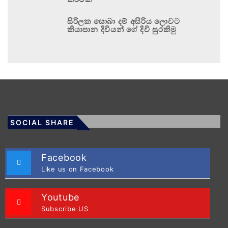
සිරිලක සොබා දම් අසිරිය ලොවට
කියාපාන දිවියන් ගේ දිවි සුරකිමු
SOCIAL SHARE
Facebook
Like us on Facebook
Youtube
Subscribe US