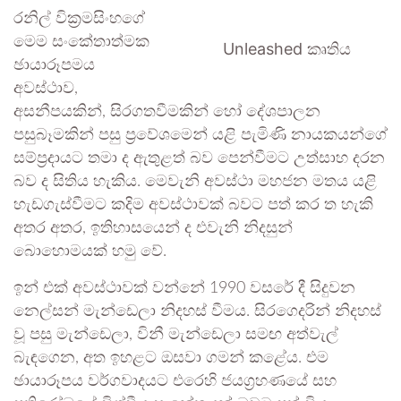
රනිල් වික්‍රමසිංහගේ
මෙම සංකේතාත්මක
Unleashed කෘතිය
ඡායාරූපමය
අවස්ථාව,
අසනීපයකින්, සිරගතවීමකින් හෝ දේශපාලන
පසුබෑමකින් පසු ප්‍රවේශමෙන් යළි පැමිණි නායකයන්ගේ
සම්ප්‍රදායට තමා ද ඇතුළත් බව පෙන්වීමට උත්සාහ දරන
බව ද සිතිය හැකිය. මෙවැනි අවස්ථා මහජන මතය යළි
හැඩගැස්වීමට කදිම අවස්ථාවක් බවට පත් කර ත හැකි
අතර අතර, ඉතිහාසයෙන් ද එවැනි නිදසුන්
බොහොමයක් හමු වේ.
ඉන් එක් අවස්ථාවක් වන්නේ 1990 වසරේ දී සිදුවන
නෙල්සන් මැන්ඩෙලා නිදහස් වීමය. සිරගෙදරින් නිදහස්
වූ පසු මැන්ඩෙලා, විනී මැන්ඩෙලා සමඟ අත්වැල්
බැඳගෙන, අත ඉහළට ඔසවා ගමන් කළේය. එම
ඡායාරූපය වර්ගවාදයට එරෙහි ජයග්‍රහණයේ සහ