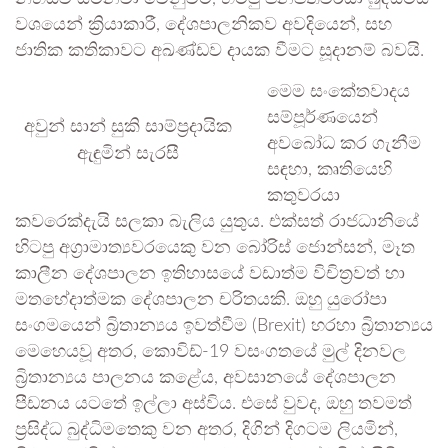
වශයෙන් ක්‍රියාකාරී, දේශපාලනිකව අවදියෙන්, සහ
ජාතික කතිකාවට අඛණ්ඩව දායක වීමට සූදානම් බවයි.
මෙම සංකේතවාදය
සම්පූර්ණයෙන්
අවුන් සාන් සුකි සාම්ප්‍රදායික
අවබෝධ කර ගැනීම
ඇඳුමින් සැරසී
සඳහා, කෘතියෙහි
කතුවරයා
කවරෙක්දැයි සලකා බැලිය යුතුය. එක්සත් රාජධානියේ
හිටපු අග්‍රාමාත්‍යවරයෙකු වන බෝරිස් ජොන්සන්, මෑත
කාලීන දේශපාලන ඉතිහාසයේ වඩාත්ම විචිත්‍රවත් හා
මතභේදාත්මක දේශපාලන චරිතයකි. ඔහු යුරෝපා
සංගමයෙන් බ්‍රිතාන්‍යය ඉවත්වීම (Brexit) හරහා බ්‍රිතාන්‍යය
මෙහෙයවූ අතර, කොවිඩ්-19 වසංගතයේ මුල් දිනවල
බ්‍රිතාන්‍යය පාලනය කළේය, අවසානයේ දේශපාලන
පීඩනය යටතේ ඉල්ලා අස්විය. එසේ වුවද, ඔහු තවමත්
ප්‍රසිද්ධ බුද්ධිමතෙකු වන අතර, දිගින් දිගටම ලියමින්,