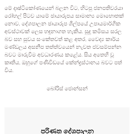
මේ දෘෂ්ටිකෝණයෙන් බලන විට, හිටපු ජනපතිවරයා
රෝහල් පිටව යාමේ ඡායාරූපය සාමාන්‍ය මොහොතක්
නොව, දේශපාලන ඡායාරූප ශිල්පයේ උපායමාර්ගික
අවස්ථාවක් ලෙස හඳුනාගත හැකිය. සුදු කමිසය සරල
බව සහ සුවය සංකේතවත් කළ අතර, වෛද්‍ය කාර්ය
මණ්ඩලය අසනීප තත්ත්වයෙන් නැවත ජවසම්පන්න
බවට මාරුවීම අවධාරණය කළේය. සිය අතෙහි වූ
කෘතිය, ඔහුගේ පණිවිඩයේ කේන්ද්‍රස්ථානය බවට පත්
විය.
බෝරිස් ජොන්සන්
පරිණත දේශපාලන