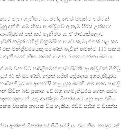
්ෂයට පැන ගැනීමට ය. මන්ද තවත් ඔවුන්ට වත්මන්
 දනිති. මේ නිසා ආණ්ඩුවේ ඇතැම් පිරිස් උත්සාහ
ව ආණ්ඩුවක් පත් කර ගැනීමට ය. ඒ රාජපක්ෂලාට
ිනි.නමුත් රනිල් වික්‍රමසිංහ එයට කැමැත්තක් පළ කර
 එක මන්ත්‍රීවරයෙකු පමණක් බැවින් තමන්ට 113 සකස්
ර ගැනීමෙන් නිසා තමන් එය භාර නොගන්නා බව ය.
ක් මේ වන විට පාර්ලිමේන්තුවේ සිටිති. ආණ්ඩුවක් පිහිටු
ූර 63 ක් පමණකි. නමුත් සජිත් ප්‍රේමදාස අගමැතිධූරය
නාධිපතිධූරයම ආහෝසි කළ යුතු බවකි. මේ අතර පාඨලි
් සිටින බව ප්‍රකාශ වේ.ඔහු අගමැතිධූරය ගෙන සජබ
දෙනෙකුගෙන් යුතු ආණ්ඩුව විපක්ෂයට යනු ඇත.එවිට
පක්ෂ විපක්ෂ නායක විය හැකිය. එවිට සජිත් ට විපක්ෂ
වා ඇත්තේ විපක්ෂයේ සිටියේ දී ය. එම නිසා තවදුරටත්