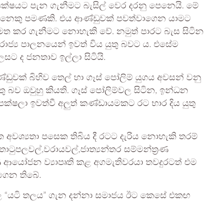
පක්ෂයට පැන ගැනීමට බැසිල් වෙර දරනු පෙනෙයි. මේ
 දෙනෙකු පමණකි. එය ආණ්ඩුවක් පවත්වාගෙන යාමට
්මත කර ගැනීමට නොහැකි වේ. නමුත් පාරට බැස සිටින
ාජ්‍ය පාලනයෙන් ඉවත් විය යුතු බවට ය. එසේම
ට ද ජනතාව ඉල්ලා සිටියි.
ුවක් බිහිව තෙල් හා ගෑස් පෝලිම් යුගය අවසන් වනු
ු බව ඔවුහු කියති. ගෑස් පෝලිම්වල සිටින, ඉන්ධන
්ෂලා ඉවත්වී අලුත් කණ්ඩායමකට රට භාර දිය යුතු
වශ්‍යතා පසෙක තිබිය දී රටට දැරිය නොහැකි තරම්
තොටුපලවල්,වරායවල්,ජාත්‍යන්තර සම්මන්ත්‍රණ
රිමාණ ආයෝජන ව්‍යාපෘති කළ අගමැතිවරයා තවදුරටත් එම
ගෙන තිබේ.
ල “යටි තලය” ගැන දන්නා සමාජය ඊට කෙසේ එකඟ