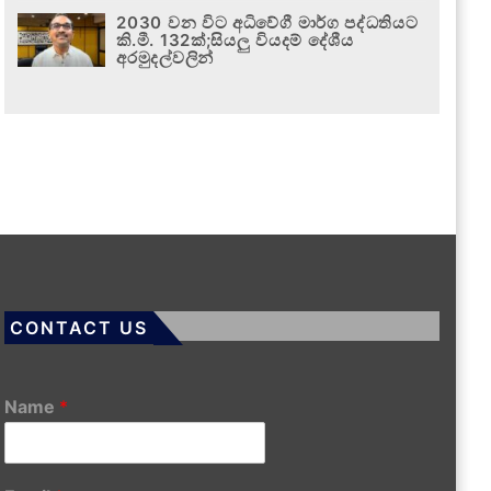
2030 වන විට අධිවේගී මාර්ග පද්ධතියට
කි.මී. 132ක්;සියලු වියදම් දේශීය
අරමුදල්වලින්
CONTACT US
Name
*