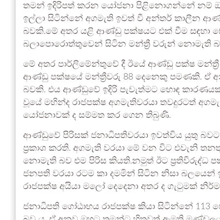
තමන් ඉදිරිපත් කරන යෝජනා පිළිනොගන්නේ නම් ඔවුන
ඉල්ලා සිටින්නේ අගමැති ඉවත් වී අන්තර් කාලීන ආණ
බවකි.මේ අතර යළි ආණ්ඩු පක්ෂයට එක් වීම සඳහා 
බලාපොරොත්තුවෙන් සිටින මන්ත්‍රී වරුන් නොමැති
මේ අතර පාර්ලිමේන්තුවේ දී ඊයේ ආණ්ඩු පක්ෂ මන්ත්‍ර
ආණ්ඩු පක්ෂයේ මන්ත්‍රීවරු 88 දෙනෙකු පමණකි. ඒ
බවකි. එය ආණ්ඩුවේ ඉදිරි පැවැත්මට හොඳ කාරණයක් න
වූයේ මහින්ද රාජපක්ෂ අගමැතිවරයා තවදුරටත් අගමැත
යෝජනාවක් ද සම්මත කර ගෙන තිබුණි.
ආණ්ඩුවේ පිරිසක් ජනාධිපතිවරයා ඉවත්විය යුතු බවට
ප්‍රකාශ කරති. අගමැති වරයා මේ වන විට එවැනි තනත
නොමැති බව එම පිරිස කියති.නමුත් ඊට ප්‍රතිවිරු
ජනපති වරයා රටම කා දමමින් සිටින නිසා බලයෙන් ඉව
රාජපක්ෂ අයියා මලෝ දෙදෙනා අතර ද ගැටුමක් නිර්ම
ජනාධිපති ගෝඨාභය රාජපක්ෂ කියා සිටින්නේ 113 ප
බව ය. ඒ අනුව ඔහුට තමන්ට හිතවත් ඇමති මණ්ඩලය