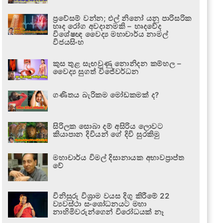
ප්‍රවේසම් වන්න; එල් නිනෝ යනු පාරිසරික
හෘද රෝග අවදානමකි – හෘදවේද
විශේෂඥ වෛද්‍ය මහාචාර්ය නාමල්
විජයසිංහ
කුස තුළ සැඟවුණු නොනිදන කම්හල –
වෛද්‍ය සුගත් විජේවර්ධන
ගණිතය බැරිකම මෝඩකමක් ද?
සිරිලක සොබා දම් අසිරිය ලොවට
කියාපාන දිවියන් ගේ දිවි සුරකිමු
මහාචාර්ය විමල් දිසානායක අභාවප්‍රාප්ත
වේ
විනිසුරු විශ්‍රාම වයස දිගු කිරීමේ 22
ව්‍යවස්ථා සංශෝධනයට මහා
නාහිමිවරුන්ගෙන් විරෝධයක් නෑ