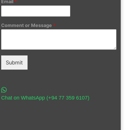
Email
*
Comment or Message
*
Submit
Chat on WhatsApp (+94 77 359 6107)