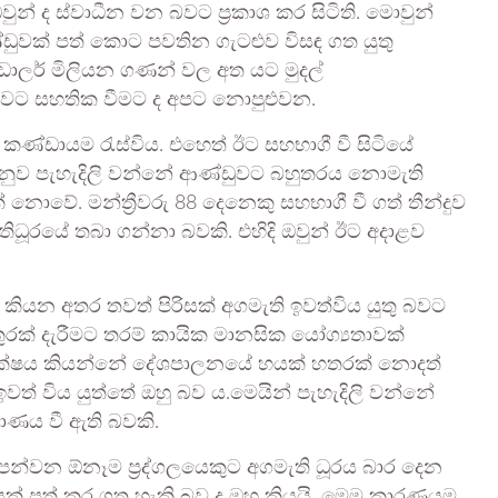
් ද ස්වාධීන වන බවට ප්‍රකාශ කර සිටිති. මොවුන්
්ඩුවක් පත් කොට පවතින ගැටළුව විසඳ ගත යුතු
ඩොලර් මිලියන ගණන් වල අත යට මුදල්
 බවට සහතික වීමට ද අපට නොපුළුවන.
ී කණ්ඩායම රැස්විය. එහෙත් ඊට සහභාගී වී සිටියේ
 අනුව පැහැදිලි වන්නේ ආණ්ඩුවට බහුතරය නොමැති
ොවේ. මන්ත්‍රීවරු 88 දෙනෙකු සහභාගී වී ගත් තීන්දුව
ිධූරයේ තබා ගන්නා බවකි. එහිදි ඔවුන් ඊට අදාළව
 කියන අතර තවත් පිරිසක් අගමැති ඉවත්විය යුතු බවට
ුරක් දැරීමට තරම් කායික මානසික යෝග්‍යතාවක්
ද්ධ පක්ෂය කියන්නේ දේශපාලනයේ හයක් හතරක් නොදත්
ත් විය යුත්තේ ඔහු බව ය.මෙයින් පැහැදිලි වන්නේ
ාණය වී ඇති බවකි.
ෙන්වන ඕනෑම ප්‍රද්ගලයෙකුට අගමැති ධූරය බාර දෙන
ක් පත් කර ගත හැකි බව ද ඔහු කියයි. මෙම කාරණයම