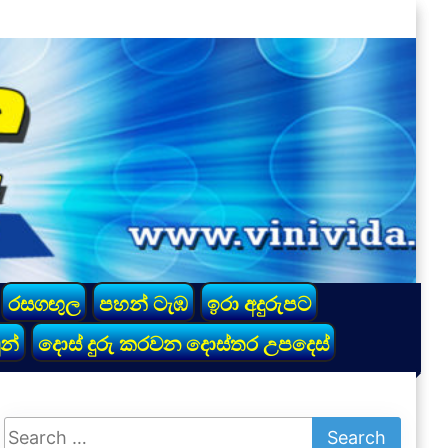
රසගඟුල
පහන් ටැඹ
ඉරා අදුරුපට
න්
දොස් දුරු කරවන දොස්තර උපදෙස්