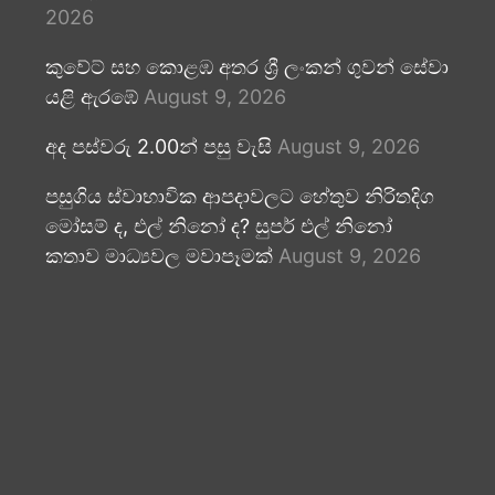
2026
කුවේට් සහ කොළඹ අතර ශ්‍රී ලංකන් ගුවන් සේවා
යළි ඇරඹේ
August 9, 2026
අද පස්වරු 2.00න් පසු වැසි
August 9, 2026
පසුගිය ස්වාභාවික ආපදාවලට හේතුව නිරිතදිග
මෝසම් ද, එල් නිනෝ ද? සුපර් එල් නිනෝ
කතාව මාධ්‍යවල මවාපෑමක්
August 9, 2026