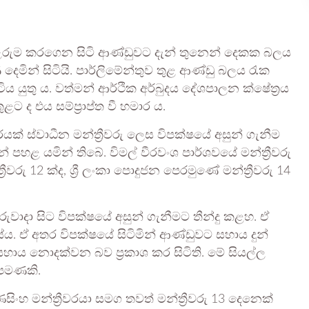
 උරුම කරගෙන සිටි ආණ්ඩුවට දැන් තුනෙන් දෙකක බලය
මින් සිටියි. පාර්ලිමේන්තුව තුළ ආණ්ඩු බලය රැක
ටිය යුතු ය. වත්මන් ආර්ථික අර්බුදය දේශපාලන ක්ෂේත්‍රය
ළට ද එය සම්ප්‍රාප්ත වී හමාර ය.
ක් ස්වාධීන මන්ත්‍රීවරු ලෙස විපක්ෂයේ අසුන් ගැනීම
යෙන් පහළ යමින් තිබේ. විමල් වීරවංශ පාර්ශවයේ මන්ත්‍රීවරු
්‍රීවරු 12 ක්ද, ශ්‍රී ලංකා පොදුජන පෙරමුණේ මන්ත්‍රීවරු 14
රුවාදා සිට විපක්ෂයේ අසුන් ගැනීමට තීන්දු කළහ. ඒ
ියේය. ඒ අතර විපක්ෂයේ සිටිමින් ආණ්ඩුවට සහාය දුන්
ට සහාය නොදක්වන බව ප්‍රකාශ කර සිටිති. මේ සියල්ල
් පමණකි.
ිංහ මන්ත්‍රීවරයා සමග තවත් මන්ත්‍රීවරු 13 දෙනෙක්