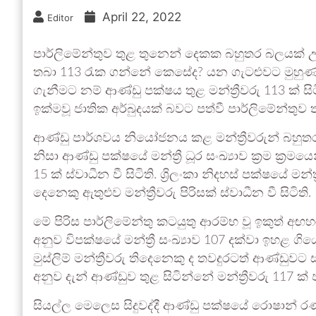
April 22, 2022
Editor
පාර්ලිමේන්තුව තුළ තුනෙන් දෙකක බහුතර බලයක්
තබා 113 රැක ගන්නේ කෙසේද? යන ගැටළුවට මුහුණ දෙ
ගැනීමට නම් ආණ්ඩු පක්ෂය තුළ මන්ත්‍රීවරු 113 ක් සි
ඉක්මවූ ජාතික අර්බුදයක් බවට පත්වී පාර්ලිමේන්තුව තු
ආණ්ඩු පාර්ශවය නියෝජනය කළ මන්ත්‍රීවරුන් බහුතරය
නිසා ආණ්ඩු පක්ෂයේ මන්ත්‍රී ධූර සංඛ්‍යාව ක්‍රම ක්‍රම
15 ක් ස්වාධීන වී සිටිති. ශ්‍රිලංකා නිදහස් පක්ෂයේ මන්ත
දෙනෙකු ඇතුළුව මන්ත්‍රීවරු පිරිසක් ස්වාධීන වී සිටිති.
මේ පිරිස පාර්ලිමේන්තු කටයුතු ආරම්භ වූ ඉකුත් අඟහ
අනුව විපක්ෂයේ මන්ත්‍රී සංඛ්‍යාව 107 දක්වා ඉහළ ග
මුස්ලිම් මන්ත්‍රීවරු තිදෙනෙකු ද තවදුරටත් ආණ්ඩුව
අනුව දැන් ආණ්ඩුව තුළ සිටින්නේ මන්ත්‍රීවරු 117 ක
සියල්ල මෙලෙස සිදුවද්දී ආණ්ඩු පක්ෂයේ රොෂාන් රණස