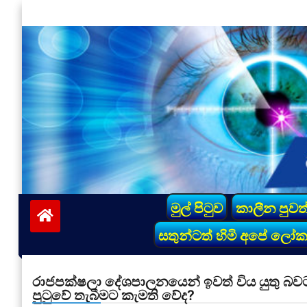
Skip
to
content
vinivida.lk
මුල් පිටුව
කාලීන පුවත
සතුන්ටත් හිමි අපේ ලෝ
රාජපක්ෂලා දේශපාලනයෙන් ඉවත් විය යුතු බව
පුටුවේ තැබීමට කැමති වේද?