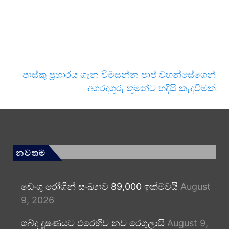
පාස්කු ප්‍රහාරය ගැන විමසන්න පාප් වහන්සේගෙන්
අගරදගුරු තුමන්ට හදිසි කැඳවීමක්
නවතම
ඩෙංගු රෝගීන් සංඛ්‍යාව 89,000 ඉක්මවයි
August
9, 2026
ශබ්ද දූෂණයට එරෙහිව නව රෙගුලාසි
August 9,