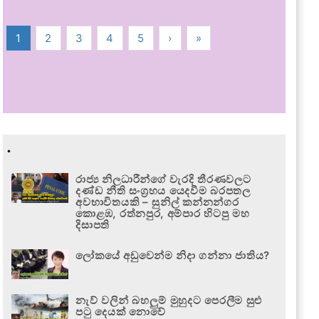
1
2
3
4
5
›
»
.
රාජ්‍ය නිලධාරීන්ගේ වැරදි තීරණවලට
දණ්ඩ නීති සංග්‍රහය යෙදවීම බරපතල
අවභාවිතයකි – සුනිල් කන්නන්ගර
කොළඹ, රත්නපුර, අම්පාර හිටපු මහ
දිසාපති
ලෝකයේ අඩුවෙන්ම නිදා ගන්නා ජාතිය?
නැව් වලින් බහලුම් මුහුදට පෙරලීම සුළු
පටු දෙයක් නොවේ