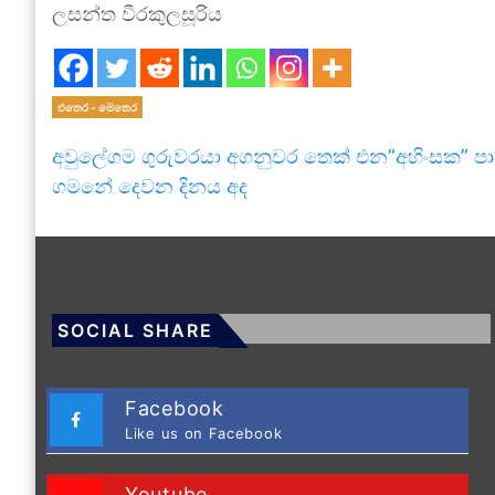
ලසන්ත වීරකුලසූරිය
එතෙර - මෙතෙර
අවුලේගම ගුරුවරයා අගනුවර තෙක් එන”අහිංසක” පා
ගමනේ දෙවන දිනය අද
SOCIAL SHARE
Facebook
Like us on Facebook
Youtube