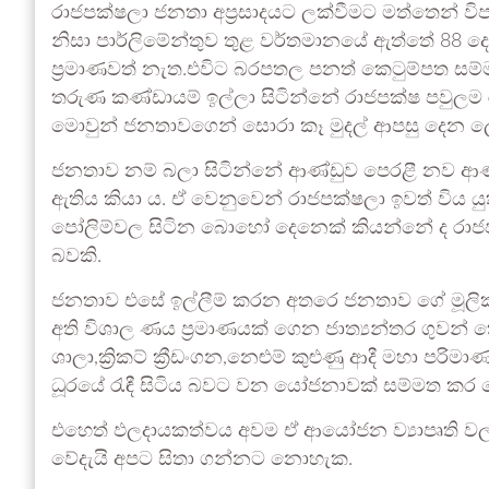
රාජපක්ෂලා ජනතා අප්‍රසාදයට ලක්වීමට මත්තෙන් වි
නිසා පාර්ලිමේන්තුව තුළ වර්තමානයේ ඇත්තේ 88
ප්‍රමාණවත් නැත.එවිට බරපතල පනත් කෙටුම්පත සම
තරුණ කණ්ඩායම් ඉල්ලා සිටින්නේ රාජපක්ෂ පවුලම ර
මොවුන් ජනතාවගෙන් සොරා කෑ මුදල් ආපසු දෙන ලෙස
ජනතාව නම් බලා සිටින්නේ ආණ්ඩුව පෙරළී නව ආණ්ඩ
ඇතිය කියා ය. ඒ වෙනුවෙන් රාජපක්ෂලා ඉවත් විය යුත
පෝලිම්වල සිටින බොහෝ දෙනෙක් කියන්නේ ද රාජපක
බවකි.
ජනතාව එසේ ඉල්ලීම් කරන අතරෙ ජනතාව ගේ මූලික අ
අති විශාල ණය ප්‍රමාණයක් ගෙන ජාත්‍යන්තර ගුවන් 
ශාලා,ක්‍රිකට් ක්‍රීඩංගන,නෙළුම් කුළුණු ආදී මහා ප
ධූරයේ රැඳී සිටිය බවට වන යෝජනාවක් සම්මත කර 
එහෙත් ඵලදායකත්වය අවම ඒ ආයෝජන ව්‍යාපෘති ව
වේදැයි අපට සිතා ගන්නට නොහැක.