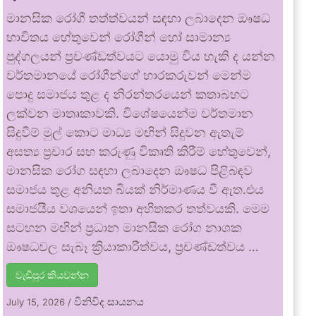
මානසික රෝගී තත්ත්වයන් සඳහා ලබාදෙන ඖෂධ
භාවිතය හේතුවෙන් රෝගීන් හෝ සාමාන්‍ය
පුද්ගලයන් ප්‍රචණ්ඩත්වයට යොමු විය හැකි ද යන්න
වර්තමානයේ රෝගීන්ගේ භාරකරුවන් මෙන්ම
පොදු සමාජය තුළ ද නිරන්තරයෙන් කතාබහට
ලක්වන මාතෘකාවකි. විශේෂයෙන්ම වර්තමාන
සිදුවීම් මුල් කොට මාධ්‍ය මඟින් සිදුවන ඇතැම්
අසත්‍ය ප්‍රචාර සහ කරුණු විකෘති කිරීම් හේතුවෙන්,
මානසික රෝග සඳහා ලබාදෙන ඖෂධ පිළිබඳව
සමාජය තුළ අනියත බියක් නිර්මාණය වී ඇත.එය
සමාජයීය වශයෙන් ඉතා අහිතකර තත්වයකි. මෙම
සටහන මඟින් ප්‍රධාන මානසික රෝග නාශක
ඖෂධවල සැබෑ ක්‍රියාකාරීත්වය, ප්‍රචණ්ඩත්වය …
වැඩිපුර කියවන්න
විනිවිද සායනය
July 15, 2026
/