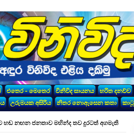
්
එතෙර - මෙතෙර
විනිවිද සායනය
හරිත දනව්ව
කය
උරුමයක අසිරිය
නිතර නොඇසෙන කතා
කාටූ
ට හඬ නඟන ජනතාව මහින්ද තව දුරටත් අගමැති