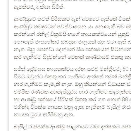
ඇමතිවරු ද කියා සිටිති.
ආණ්ඩුවේ තවත් පිරිසකට දැන් අවශ්‍යව ඇත්තේ විපක
ආණ්ඩුව තවදුරටහ් පවත්වාගෙන යා නොහැකි බව ඔවුහු
කරන්නේ රනිල් වික්‍රමසිංහගේ නායකත්වයෙන් යුතු
නොමැති ජාත්‍යන්තර සබඳතා ජාලයක් ඔහු වටා ඇති බැව
නැත. ඔහු පෙන්වා දෙන්නේ සිය පක්ෂයෙන් සිටින්නේ
කර ගැනීමට සිදුවන්නේ වෙනත් කණ්ඩායම් එකතු ක
සජිත් ප්‍රේමදාස නායකත්වය දරන සජබ මන්ත්‍රීවරු 50 
වීමට ඔවුන්ට එකතු කර ගැනීමට ඇත්තේ තවත් මන්ත්‍රීධ
භාර ගැනීමට කැමැති නැත. ඔහු කියන්නේ විධායක ජ
චම්පික රණවක අගමැතිධූරය භාර ගැනීමට කැමැත්තෙන
හා ආණ්ඩු පක්ෂයේ පිරිසක් එකතු කර ගත හොත් 88 
මහින්ද විපක්ෂ නායක වනු ඇත. නැතිනම් බැසිල් රාජ
නායක ධූරය අහිමිවනු ඇත.
බැසිල් රාජපක්ෂ ආණ්ඩු පාලනයට වඩා දක්ෂකම් පෙන්