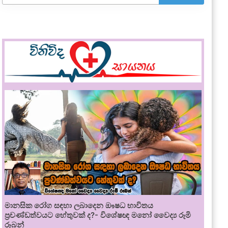
මානසික රෝග සඳහා ලබාදෙන ඖෂධ භාවිතය
ප්‍රචණ්ඩත්වයට හේතුවක් ද?- විශේෂඥ මනෝ වෛද්‍ය රූමි
රූබන්