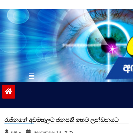
Skip
to
content
vinivida.lk
රැජිනගේ අවමඟුලට ජනපති හෙට ලන්ඩනයට
September 16, 2022
Editor