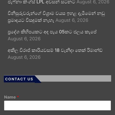
ජැෆ්නා කිංග්ස් LPL අවසන් සටනට
August 6, 2026
විනිසුරුවරුන්ගේ විශ්‍රාම වයස ඉහළ දැමීමෙන් නඩු
ප්‍රමාදයට විසඳුමක් නැහැ
August 6, 2026
ප්‍රදේශ කිහිපයකට අද පැය 05කට ජලය කැපේ
August 6, 2026
අකිල විරාජ් කාරියවසම් 18 වැනිදා තෙක් රිමාන්ඩ්
August 6, 2026
CONTACT US
Name
*