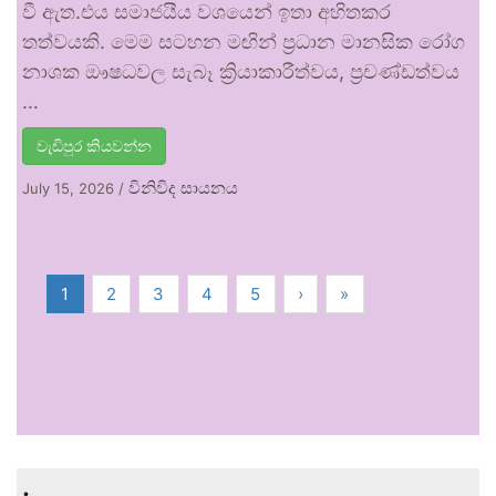
වී ඇත.එය සමාජයීය වශයෙන් ඉතා අහිතකර
තත්වයකි. මෙම සටහන මඟින් ප්‍රධාන මානසික රෝග
නාශක ඖෂධවල සැබෑ ක්‍රියාකාරීත්වය, ප්‍රචණ්ඩත්වය
…
වැඩිපුර කියවන්න
විනිවිද සායනය
July 15, 2026
/
1
2
3
4
5
›
»
.