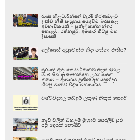
රාජ්‍ය නිලධාරීන්ගේ වැරදි තීරණවලට
දණ්ඩ නීති සංග්‍රහය යෙදවීම බරපතල
අවභාවිතයකි – සුනිල් කන්නන්ගර
කොළඹ, රත්නපුර, අම්පාර හිටපු මහ
දිසාපති
ලෝකයේ අඩුවෙන්ම නිදා ගන්නා ජාතිය?
සුරාබදු ආදායම වාර්තාගත ලෙස ඉහළ
යාම සහ ආත්මභක්ෂක උරගයාගේ
කතාව – ආචාර්ය ප්‍රණීත් අභයසුන්දර
හිටපු මානව විද්‍යා මහාචාර්ය
විශ්වවිද්‍යාල කඩඉම් ලකුණු නිකුත් කෙරේ
නැව් වලින් බහලුම් මුහුදට පෙරලීම සුළු
පටු දෙයක් නොවේ
ගොවි ගතට සුවයත් හිතට නිවනත් සදන