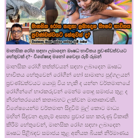
මානසික රෝග සඳහා ලබාදෙන ඖෂධ භාවිතය ප්‍රචණ්ඩත්වයට
හේතුවක් ද?- විශේෂඥ මනෝ වෛද්‍ය රූමි රූබන්
මානසික රෝගී තත්ත්වයන් සඳහා ලබාදෙන ඖෂධ
භාවිතය හේතුවෙන් රෝගීන් හෝ සාමාන්‍ය පුද්ගලයන්
ප්‍රචණ්ඩත්වයට යොමු විය හැකි ද යන්න වර්තමානයේ
රෝගීන්ගේ භාරකරුවන් මෙන්ම පොදු සමාජය තුළ ද
නිරන්තරයෙන් කතාබහට ලක්වන මාතෘකාවකි.
විශේෂයෙන්ම වර්තමාන සිදුවීම් මුල් කොට මාධ්‍ය
මඟින් සිදුවන ඇතැම් අසත්‍ය ප්‍රචාර සහ කරුණු විකෘති
කිරීම් හේතුවෙන්, මානසික රෝග සඳහා ලබාදෙන
ඖෂධ පිළිබඳව සමාජය තුළ අනියත බියක් නිර්මාණය