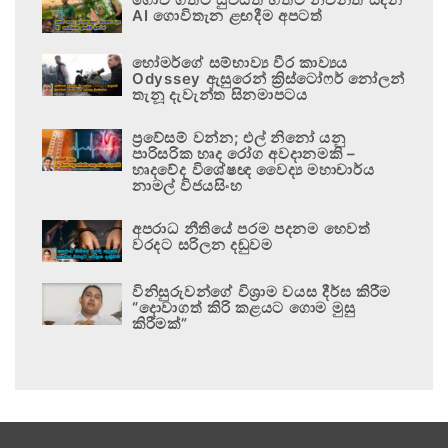
AI ගොවිතැන ළඟදීම අපටත්
හෝමර්ගේ සම්භාව්‍ය වීර කාව්‍යය
Odyssey ඇසුරෙන් ක්‍රිස්ටෝෆර් නෝලන්
තැනූ දැවැන්ත සිනමාපටය
ප්‍රවේසම් වන්න; එල් නිනෝ යනු
පාරිසරික හෘද රෝග අවදානමකි –
හෘදවේද විශේෂඥ වෛද්‍ය මහාචාර්ය
නාමල් විජයසිංහ
අපරාධ නීතියේ පරම පදනම හෙවත්
වරදට සරිලන දඬුවම
විනිසුරුවන්ගේ විශ්‍රාම වයස දීර්ඝ කිරීම
“දොවාගත් කිරි කළයට ගොම මුසු
කිරීමක්”