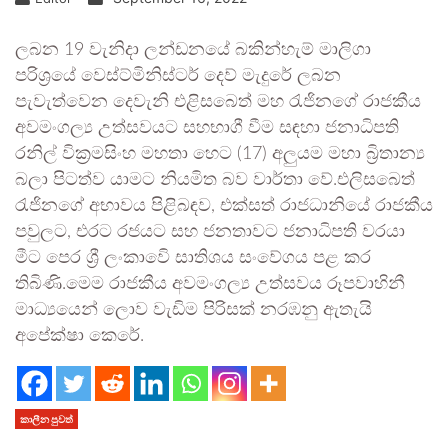
ලබන 19 වැනිදා ලන්ඩනයේ බකින්හැම් මාලිගා
පරිශ්‍රයේ වෙස්ට්මිනිස්ටර් දෙව් මැදුරේ ලබන
පැවැත්වෙන දෙවැනි එළිසබෙත් මහ රැජිනගේ රාජකීය
අවමංගල්‍ය උත්සවයට සහභාගී වීම සඳහා ජනාධිපති
රනිල් වික්‍රමසිංහ මහතා හෙට (17) අලුයම මහා බ්‍රිතාන්‍ය
බලා පිටත්ව යාමට නියමිත බව වාර්තා වේ.එලිසබෙත්
රැජිනගේ අභාවය පිළිබඳව, එක්සත් රාජධානියේ රාජකීය
පවුලට, එරට රජයට සහ ජනතාවට ජනාධිපති වරයා
මීට පෙර ශ්‍රී ලංකාවෙි සාතිශය සංවේගය පළ කර
තිබිණි.මෙම රාජකීය අවමංගල්‍ය උත්සවය රූපවාහිනී
මාධ්‍යයෙන් ලොව වැඩිම පිරිසක් නරඹනු ඇතැ‍යි
අපේක්ෂා කෙරේ.
කාලීන පුවත්