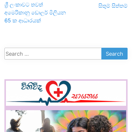
ශ්‍රී ලංකාවට තවත්
සිතුම් සිත්තම්
අමෙරිකානු ඩොලර් මිලියන
65 ක ආධාරයක්