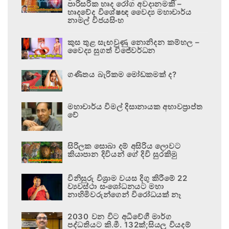
පාරිසරික හෘද රෝග අවදානමකි –
හෘදවේද විශේෂඥ වෛද්‍ය මහාචාර්ය
නාමල් විජයසිංහ
කුස තුළ සැඟවුණු නොනිදන කම්හල –
වෛද්‍ය සුගත් විජේවර්ධන
ගණිතය බැරිකම මෝඩකමක් ද?
මහාචාර්ය විමල් දිසානායක අභාවප්‍රාප්ත
වේ
සිරිලක සොබා දම් අසිරිය ලොවට
කියාපාන දිවියන් ගේ දිවි සුරකිමු
විනිසුරු විශ්‍රාම වයස දිගු කිරීමේ 22
ව්‍යවස්ථා සංශෝධනයට මහා
නාහිමිවරුන්ගෙන් විරෝධයක් නෑ
2030 වන විට අධිවේගී මාර්ග
පද්ධතියට කි.මී. 132ක්;සියලු වියදම්