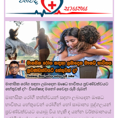
මානසික රෝග සඳහා ලබාදෙන ඖෂධ භාවිතය ප්‍රචණ්ඩත්වයට
හේතුවක් ද?- විශේෂඥ මනෝ වෛද්‍ය රූමි රූබන්
මානසික රෝගී තත්ත්වයන් සඳහා ලබාදෙන ඖෂධ
භාවිතය හේතුවෙන් රෝගීන් හෝ සාමාන්‍ය පුද්ගලයන්
ප්‍රචණ්ඩත්වයට යොමු විය හැකි ද යන්න වර්තමානයේ