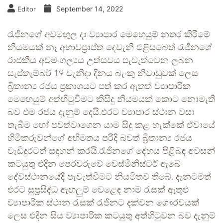
September 14, 2022
Editor
රැජිනගේ අවමඟුල දා ව්‍යාපාර මෙහෙයුම් නතර කිරීමේ
නියමයක් නෑ අභාවප්‍රාප්ත දෙවැනි එළිසබෙත් රැජිනගේ
රාජකීය අවමංගල්‍යය උත්සවය පැවැත්වෙන ලබන
සැප්තැම්බර් 19 වැනිදා දිනය බැංකු නිවාඩුවක් ලෙස
බ්‍රිතාන්‍ය රජය ප්‍රකාශයට පත් කර ඇතත් ව්‍යාපාරික
මෙහෙයුම් අත්හිටුවීමට කිසිදු නියමයක් කොට නොමැති
බව එම රජය දැනුම් දෙයි.එරට ව්‍යාපාර ස්ථාන වසා
තැබීම හෝ පවත්වාගෙන යාම සිදු කළ හැක්කේ ඒවායේ
හිමිකරුවන්ගේ අභිමතය පරිදි බවත් බ්‍රිතාන්‍ය රජය
වැඩිදුරටත් සඳහන් කරයි.රැජිනගේ දේහය පිළිබඳ අවසන්
කටයුතු එදින පෙරවරුවේ වෙස්මිනිස්ටර් ඇබේ
දේවස්ථානයේදී පැවැත්විමට නියමිතව තිබේ. දැනටමත්
එරට සුප්‍රසිද්ධ ඇඟලුම් වෙළෙඳ නාම රැසක් ඇතුළු
ව්‍යාපාරික ස්ථාන රැසක් රැජිනට දක්වන ගෞරවයක්
ලෙස එදින සිය ව්‍යාපාරික කටයුතු අත්හිටුවන බව දැනුම්