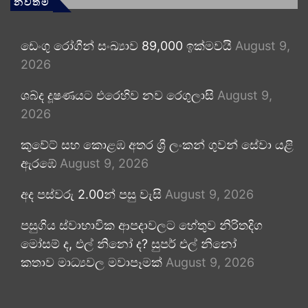
නවතම
ඩෙංගු රෝගීන් සංඛ්‍යාව 89,000 ඉක්මවයි
August 9,
2026
ශබ්ද දූෂණයට එරෙහිව නව රෙගුලාසි
August 9,
2026
කුවේට් සහ කොළඹ අතර ශ්‍රී ලංකන් ගුවන් සේවා යළි
ඇරඹේ
August 9, 2026
අද පස්වරු 2.00න් පසු වැසි
August 9, 2026
පසුගිය ස්වාභාවික ආපදාවලට හේතුව නිරිතදිග
මෝසම් ද, එල් නිනෝ ද? සුපර් එල් නිනෝ
කතාව මාධ්‍යවල මවාපෑමක්
August 9, 2026