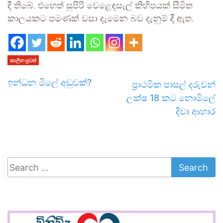
දී තිබේ. එහෙත් සුපිරි වෙළෙඳසැල් කිහිපයක් සීමිත
කාලයකට පමණක් වසා දැමෙන බව දැනුම් දී ඇත.
කාලීන පුවත්
ඉන්ධන මිලේ අඩුවක්?
ප්‍රාථමික පාසල් දරුවන්
ලක්ෂ 18 කට නොමිලේ
දිවා ආහාර