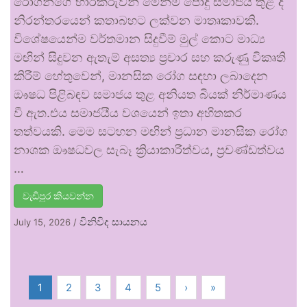
රෝගීන්ගේ භාරකරුවන් මෙන්ම පොදු සමාජය තුළ ද
නිරන්තරයෙන් කතාබහට ලක්වන මාතෘකාවකි.
විශේෂයෙන්ම වර්තමාන සිදුවීම් මුල් කොට මාධ්‍ය
මඟින් සිදුවන ඇතැම් අසත්‍ය ප්‍රචාර සහ කරුණු විකෘති
කිරීම් හේතුවෙන්, මානසික රෝග සඳහා ලබාදෙන
ඖෂධ පිළිබඳව සමාජය තුළ අනියත බියක් නිර්මාණය
වී ඇත.එය සමාජයීය වශයෙන් ඉතා අහිතකර
තත්වයකි. මෙම සටහන මඟින් ප්‍රධාන මානසික රෝග
නාශක ඖෂධවල සැබෑ ක්‍රියාකාරීත්වය, ප්‍රචණ්ඩත්වය
…
වැඩිපුර කියවන්න
විනිවිද සායනය
July 15, 2026
/
1
2
3
4
5
›
»