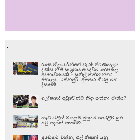
.
රාජ්‍ය නිලධාරීන්ගේ වැරදි තීරණවලට
දණ්ඩ නීති සංග්‍රහය යෙදවීම බරපතල
අවභාවිතයකි – සුනිල් කන්නන්ගර
කොළඹ, රත්නපුර, අම්පාර හිටපු මහ
දිසාපති
ලෝකයේ අඩුවෙන්ම නිදා ගන්නා ජාතිය?
නැව් වලින් බහලුම් මුහුදට පෙරලීම සුළු
පටු දෙයක් නොවේ
ප්‍රවේසම් වන්න; එල් නිනෝ යනු