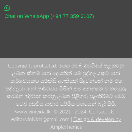
Chat on WhatsApp (+94 77 359 6107)
Copyrights protected: මෙම වෙබ් අඩවියේ පළකරනු
ලබන කිනම් හෝ දෙයකින් යම් පුද්ගලයකුට හෝ
පාර්ශවයකට යම්කිසි අගතියක් සිදුවන්නේ නම් එම
පුද්ගලයා හෝ පාර්ශවය විසින් තම අනන්‍යතාව තහවුරු
කරමින් ඉදිරිපත් කරනු ලබන පිළිතුරු පළකිරීමට මෙම
වෙබ් අඩවිය ආචාර ධර්මීය වශයෙන් බැඳී සිටී.
'www.vinivida.lk' © 2021- 2024| Contact Us -
editor.vinivida@gmail.com |
Design & develop by
AmpleThemes