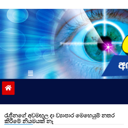
Skip
to
content
vinivida.lk
රැජිනගේ අවමඟුල දා ව්‍යාපාර මෙහෙයුම් නතර
කිරීමේ නියමයක් නෑ