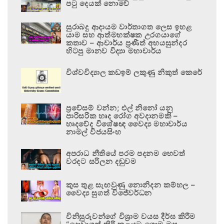
පටු දෙයක් නොවේ
සුරාබදු ආදායම වාර්තාගත ලෙස ඉහළ
යාම සහ ආත්මභක්ෂක උරගයාගේ
කතාව – ආචාර්ය ප්‍රණීත් අභයසුන්දර
හිටපු මානව විද්‍යා මහාචාර්ය
විශ්වවිද්‍යාල කඩඉම් ලකුණු නිකුත් කෙරේ
ප්‍රවේසම් වන්න; එල් නිනෝ යනු
පාරිසරික හෘද රෝග අවදානමකි –
හෘදවේද විශේෂඥ වෛද්‍ය මහාචාර්ය
නාමල් විජයසිංහ
අපරාධ නීතියේ පරම පදනම හෙවත්
වරදට සරිලන දඬුවම
කුස තුළ සැඟවුණු නොනිදන කම්හල –
වෛද්‍ය සුගත් විජේවර්ධන
විනිසුරුවන්ගේ විශ්‍රාම වයස දීර්ඝ කිරීම