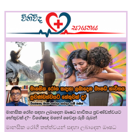
මානසික රෝග සඳහා ලබාදෙන ඖෂධ භාවිතය ප්‍රචණ්ඩත්වයට
හේතුවක් ද?- විශේෂඥ මනෝ වෛද්‍ය රූමි රූබන්
මානසික රෝගී තත්ත්වයන් සඳහා ලබාදෙන ඖෂධ