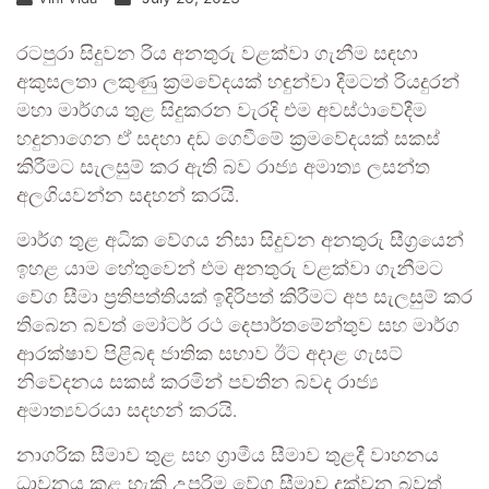
රටපුරා සිදුවන රිය අනතුරු වළක්වා ගැනීම සඳහා
අකුසලතා ලකුණු ක්‍රමවේදයක් හඳුන්වා දීමටත් රියදුරන්
මහා මාර්ගය තුළ සිදුකරන වැරදි එම අවස්ථාවේදීම
හදුනාගෙන ඒ සදහා දඩ ගෙවීමේ ක්‍රමවේදයක් සකස්
කිරීමට සැලසුම් කර ඇති බව රාජ්‍ය අමාත්‍ය ලසන්ත
අලගියවන්න සදහන් කරයි.
මාර්ග තුළ අධික වේගය නිසා සිදුවන අනතුරු සීග්‍රයෙන්
ඉහළ යාම හේතුවෙන් එම අනතුරු වළක්වා ගැනීමට
වේග සීමා ප්‍රතිපත්තියක් ඉදිරිපත් කිරීමට අප සැලසුම් කර
තිබෙන බවත් මෝටර් රථ දෙපාර්තමේන්තුව සහ මාර්ග
ආරක්ෂාව පිළිබඳ ජාතික සභාව ඊට අදාළ ගැසට්
නිවේදනය සකස් කරමින් පවතින බවද රාජ්‍ය
අමාත්‍යවරයා සදහන් කරයි.
නාගරික සීමාව තුළ සහ ග්‍රාමීය සීමාව තුළදී වාහනය
ධාවනය කළ හැකි උපරිම වේග සීමාව දක්වන බවත්