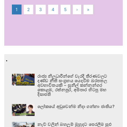
1
2
3
4
5
›
»
.
රාජ්‍ය නිලධාරීන්ගේ වැරදි තීරණවලට
දණ්ඩ නීති සංග්‍රහය යෙදවීම බරපතල
අවභාවිතයකි – සුනිල් කන්නන්ගර
කොළඹ, රත්නපුර, අම්පාර හිටපු මහ
දිසාපති
ලෝකයේ අඩුවෙන්ම නිදා ගන්නා ජාතිය?
නැව් වලින් බහලුම් මුහුදට පෙරලීම සුළු