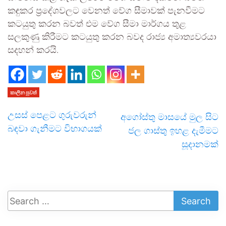
කඳුකර ප්‍රදේශවලට වෙනත් වේග සීමාවක් පැනවීමට
කටයුතු කරන බවත් එම වේග සීමා මාර්ගය තුළ
සලකුණු කිරීමට කටයුතු කරන බවද රාජ්‍ය අමාත්‍යවරයා
සදහන් කරයි.
කාලීන පුවත්
උසස් පෙළට ගුරුවරුන්
අගෝස්තු මාසයේ මුල සිට
බඳවා ගැනීමට විභාගයක්
ජල ගාස්තු ඉහළ දැමීමට
සූදානමක්