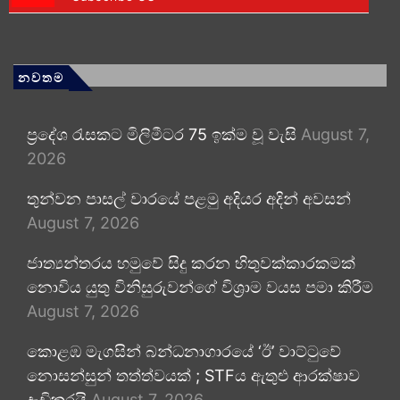
නවතම
ප්‍රදේශ රැසකට මිලිමීටර 75 ඉක්ම වූ වැසි
August 7,
2026
තුන්වන පාසල් වාරයේ පළමු අදියර අදින් අවසන්
August 7, 2026
ජාත්‍යන්තරය හමුවේ සිදු කරන හිතුවක්කාරකමක්
නොවිය යුතු විනිසුරුවන්ගේ විශ්‍රාම වයස පමා කිරීම
August 7, 2026
කොළඹ මැගසින් බන්ධනාගාරයේ ‘ඊ’ වාට්ටුවේ
නොසන්සුන් තත්ත්වයක් ; STFය ඇතුළු ආරක්ෂාව
දැඩිකරයි
August 7, 2026