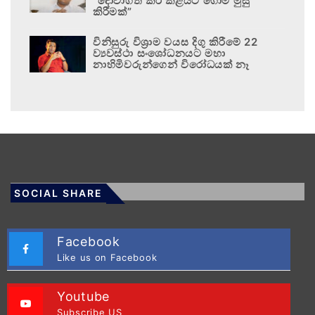
“දොවාගත් කිරි කළයට ගොම මුසු
කිරීමක්”
විනිසුරු විශ්‍රාම වයස දිගු කිරීමේ 22
ව්‍යවස්ථා සංශෝධනයට මහා
නාහිමිවරුන්ගෙන් විරෝධයක් නෑ
SOCIAL SHARE
Facebook
Like us on Facebook
Youtube
Subscribe US