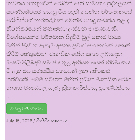
භාවිතය හේතුවෙන් රෝගීන් හෝ සාමාන්‍ය පුද්ගලයන්
ප්‍රචණ්ඩත්වයට යොමු විය හැකි ද යන්න වර්තමානයේ
රෝගීන්ගේ භාරකරුවන් මෙන්ම පොදු සමාජය තුළ ද
නිරන්තරයෙන් කතාබහට ලක්වන මාතෘකාවකි.
විශේෂයෙන්ම වර්තමාන සිදුවීම් මුල් කොට මාධ්‍ය
මඟින් සිදුවන ඇතැම් අසත්‍ය ප්‍රචාර සහ කරුණු විකෘති
කිරීම් හේතුවෙන්, මානසික රෝග සඳහා ලබාදෙන
ඖෂධ පිළිබඳව සමාජය තුළ අනියත බියක් නිර්මාණය
වී ඇත.එය සමාජයීය වශයෙන් ඉතා අහිතකර
තත්වයකි. මෙම සටහන මඟින් ප්‍රධාන මානසික රෝග
නාශක ඖෂධවල සැබෑ ක්‍රියාකාරීත්වය, ප්‍රචණ්ඩත්වය
…
වැඩිපුර කියවන්න
විනිවිද සායනය
July 15, 2026
/