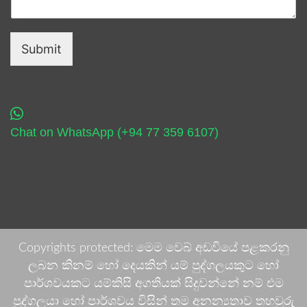
Submit
Chat on WhatsApp (+94 77 359 6107)
Copyrights protected: මෙම වෙබ් අඩවියේ පළකරනු
ලබන කිනම් හෝ දෙයකින් යම් පුද්ගලයකුට හෝ
පාර්ශවයකට යම්කිසි අගතියක් සිදුවන්නේ නම් එම
පුද්ගලයා හෝ පාර්ශවය විසින් තම අනන්‍යතාව තහවුරු