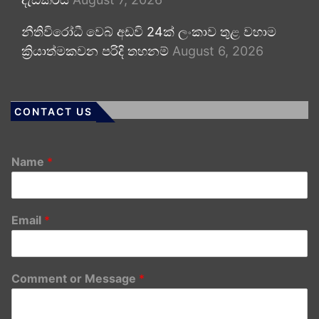
නීතිවිරෝධී වෙබ් අඩවි 24ක් ලංකාව තුළ වහාම
ක්‍රියාත්මකවන පරිදි තහනම්
August 6, 2026
CONTACT US
Name
*
Email
*
Comment or Message
*