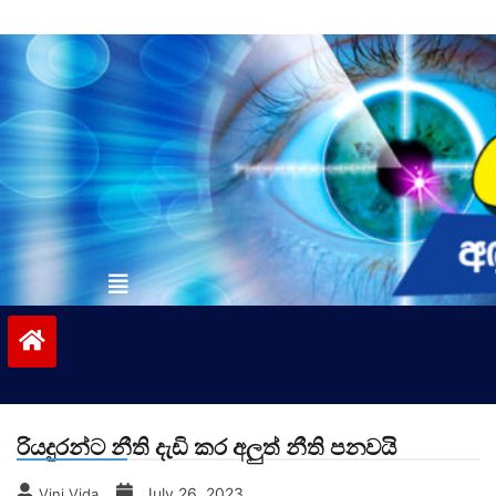
Skip
to
content
vinivida.lk
රියදුරන්ට නීති දැඩි කර අලුත් නීති පනවයි
July 26, 2023
Vini Vida