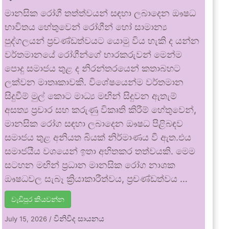
මානසික රෝගී තත්ත්වයන් සඳහා ලබාදෙන ඖෂධ
භාවිතය හේතුවෙන් රෝගීන් හෝ සාමාන්‍ය
පුද්ගලයන් ප්‍රචණ්ඩත්වයට යොමු විය හැකි ද යන්න
වර්තමානයේ රෝගීන්ගේ භාරකරුවන් මෙන්ම
පොදු සමාජය තුළ ද නිරන්තරයෙන් කතාබහට
ලක්වන මාතෘකාවකි. විශේෂයෙන්ම වර්තමාන
සිදුවීම් මුල් කොට මාධ්‍ය මඟින් සිදුවන ඇතැම්
අසත්‍ය ප්‍රචාර සහ කරුණු විකෘති කිරීම් හේතුවෙන්,
මානසික රෝග සඳහා ලබාදෙන ඖෂධ පිළිබඳව
සමාජය තුළ අනියත බියක් නිර්මාණය වී ඇත.එය
සමාජයීය වශයෙන් ඉතා අහිතකර තත්වයකි. මෙම
සටහන මඟින් ප්‍රධාන මානසික රෝග නාශක
ඖෂධවල සැබෑ ක්‍රියාකාරීත්වය, ප්‍රචණ්ඩත්වය …
වැඩිපුර කියවන්න
විනිවිද සායනය
July 15, 2026
/