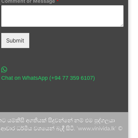
Comment or Message
*
Submit
Chat on WhatsApp (+94 77 359 6107)
 යම්කිසි අගතියක් සිදුවන්නේ නම් එම පුද්ගලයා
ාර ධර්මීය වශයෙන් බැඳී සිටී. 'www.vinivida.lk' ©