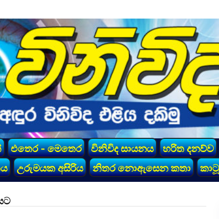
්
එතෙර - මෙතෙර
විනිවිද සායනය
හරිත දනව්ව
කය
උරුමයක අසිරිය
නිතර නොඇසෙන කතා
කාටූ
නයට