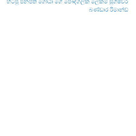
හිටපු ජනපති ගෝඨා ගේ පෞද්ගලික ලේකම් සුගීෂ්වර
බණ්ඩාර රිමාන්ඩ්