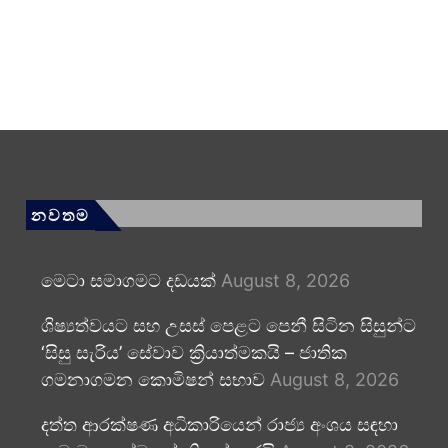
නවතම
මෙටා සමාගමට දඩයක්
August 8, 2026
ශිෂ්‍යත්වයට සහ උසස් පෙළට පෙනී සිටින සිසුන්ට
‘සිසු සැරිය’ සේවාව ක්‍රියාත්මකයි – ජාතික
ගමනාගමන කොමිෂන් සභාව
August 8, 2026
දත්ත ආරක්ෂණ අධිකාරියෙන් රාජ්‍ය අංශය සඳහා