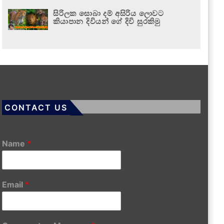
සිරිලක සොබා දම් අසිරිය ලොවට
කියාපාන දිවියන් ගේ දිවි සුරකිමු
CONTACT US
Name
*
Email
*