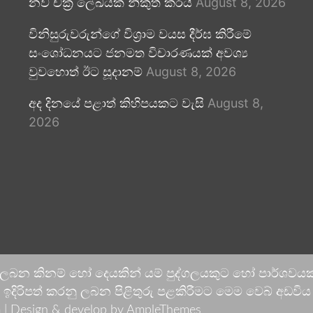
නව චක්‍ර ලේඛයක් නිකුත් කරයි
August 8, 2026
විනිසුරුවරුන්ගේ විශ්‍රාම වයස දීර්ඝ කිරීමේ
සංශෝධනයට ජනමත විචාරණයක් අවශ්‍ය
වුවහොත් ඊට සූදානම්
August 8, 2026
අද දිනයේ පළාත් කිහිපයකට වැසි
August 8,
2026
 ලබන කිනම් හෝ දෙයකින් යම් පුද්ගලයකුට හෝ පාර්ශවයකට
දිරිපත් කරනු ලබන පිළිතුරු පළකිරීමට මෙම වෙබ් අඩවිය ආච
 |
Design & develop by AmpleThemes