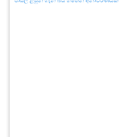
පාසල් ළමුන් ගැන බය හිතෙන අනාවරණයක්