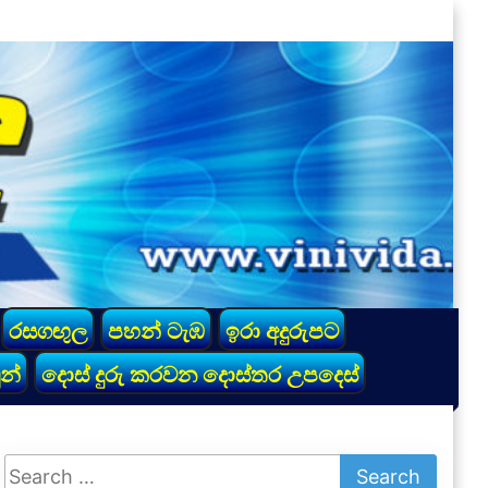
රසගඟුල
පහන් ටැඹ
ඉරා අදුරුපට
න්
දොස් දුරු කරවන දොස්තර උපදෙස්