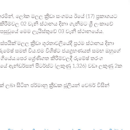
ු කරමින්, ලෝක මලල ක්‍රීඩා සංගමය ඊයේ (17) ප්‍රකාශයට
ීම්වල 02 වැනි ස්ථානය දිනා ගැනීමට ශ්‍රී ලංකාවේ
හු පසුවූයේ මෙම ලැයිස්තුවේ 03 වැනි ස්ථානයේය.
ස්පයික්’මලල ක්‍රීඩා ශූරතාවලියේදී ප්‍රථම ස්ථානය දිනා
 රුමේෂ් සමත් විය.එම විශිෂ්ට ජයග්‍රහණයත් සමඟ ඔහුගේ
ළ ගියේය.පෙර ශ්‍රේණිගත කිරීම්වලදී රුමේෂ් තරංග
‍යයේ ඇන්ඩර්සන් පීටර්ස්ට (ලකුණු 1,326) වඩා ලකුණු 2ක
 ලබා සිටින ජර්මානු ක්‍රීඩක ජූලියන් වෙබර් විසින්