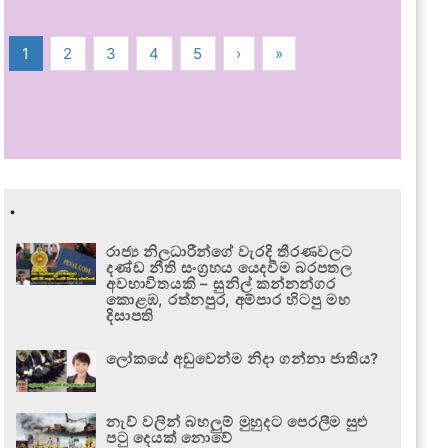
1
2
3
4
5
›
»
.
රාජ්‍ය නිලධාරීන්ගේ වැරදි තීරණවලට
දණ්ඩ නීති සංග්‍රහය යෙදවීම බරපතල
අවභාවිතයකි – සුනිල් කන්නන්ගර
කොළඹ, රත්නපුර, අම්පාර හිටපු මහ
දිසාපති
ලෝකයේ අඩුවෙන්ම නිදා ගන්නා ජාතිය?
නැව් වලින් බහලුම් මුහුදට පෙරලීම සුළු
පටු දෙයක් නොවේ