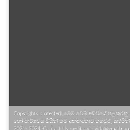
Copyrights protected: මෙම වෙබ් අඩවියේ පළකරනු
හෝ පාර්ශවය විසින් තම අනන්‍යතාව තහවුරු කරමින් ඉ
2021- 2024| Contact Us - editor.vinivida@gmail.com