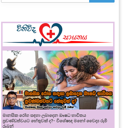
මානසික රෝග සඳහා ලබාදෙන ඖෂධ භාවිතය
ප්‍රචණ්ඩත්වයට හේතුවක් ද?- විශේෂඥ මනෝ වෛද්‍ය රූමි
රූබන්