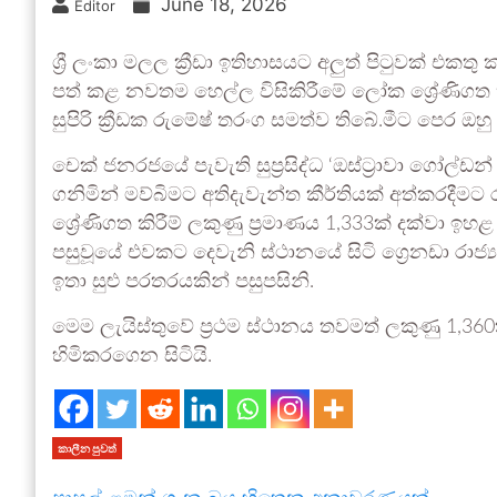
June 18, 2026
Editor
ශ්‍රී ලංකා මලල ක්‍රීඩා ඉතිහාසයට අලුත් පිටුවක් එකත
පත් කළ නවතම හෙල්ල විසිකිරීමේ ලෝක ශ්‍රේණිගත කිර
සුපිරි ක්‍රීඩක රුමේෂ් තරංග සමත්ව තිබේ.මීට පෙර ඔ
චෙක් ජනරජයේ පැවැති සුප්‍රසිද්ධ ‘ඔස්ට්‍රාවා ගෝල්ඩන් 
ගනිමින් මව්බිමට අතිදැවැන්ත කීර්තියක් අත්කරදීමට
ශ්‍රේණිගත කිරීම් ලකුණු ප්‍රමාණය 1,333ක් දක්වා ඉහ
පසුවූයේ එවකට දෙවැනි ස්ථානයේ සිටි ග්‍රෙනඩා රාජ්
ඉතා සුළු පරතරයකින් පසුපසිනි.
මෙම ලැයිස්තුවේ ප්‍රථම ස්ථානය තවමත් ලකුණු 1,360ක්
හිමිකරගෙන සිටියි.
කාලීන පුවත්