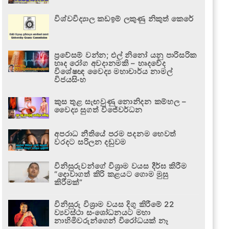
විශ්වවිද්‍යාල කඩඉම් ලකුණු නිකුත් කෙරේ
ප්‍රවේසම් වන්න; එල් නිනෝ යනු පාරිසරික
හෘද රෝග අවදානමකි – හෘදවේද
විශේෂඥ වෛද්‍ය මහාචාර්ය නාමල්
විජයසිංහ
කුස තුළ සැඟවුණු නොනිදන කම්හල –
වෛද්‍ය සුගත් විජේවර්ධන
අපරාධ නීතියේ පරම පදනම හෙවත්
වරදට සරිලන දඬුවම
විනිසුරුවන්ගේ විශ්‍රාම වයස දීර්ඝ කිරීම
“දොවාගත් කිරි කළයට ගොම මුසු
කිරීමක්”
විනිසුරු විශ්‍රාම වයස දිගු කිරීමේ 22
ව්‍යවස්ථා සංශෝධනයට මහා
නාහිමිවරුන්ගෙන් විරෝධයක් නෑ