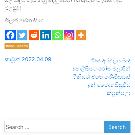
මල් කදුළු ගෑස් ගනු දෙනුවෙන් අනතුරුව ය.ඉතින්,අපි
බලමු!!!
තිලක් සේනාසිංහ
එතෙර - මෙතෙර
කාටූන් 2022.04.09
ශිෂ්‍ය අරගලය මැද
පොලීසියට රෝස මලකින්
මිනිසත් බවේ පණිවිඩයක්
දුන් වෛද්‍ය සිසුවිය
කසුන්සලා