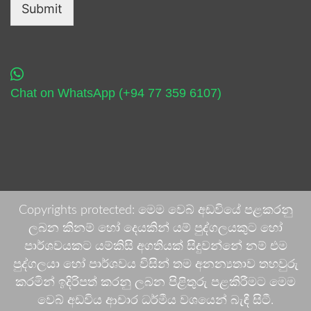
Submit
Chat on WhatsApp (+94 77 359 6107)
Copyrights protected: මෙම වෙබ් අඩවියේ පළකරනු
ලබන කිනම් හෝ දෙයකින් යම් පුද්ගලයකුට හෝ
පාර්ශවයකට යම්කිසි අගතියක් සිදුවන්නේ නම් එම
පුද්ගලයා හෝ පාර්ශවය විසින් තම අනන්‍යතාව තහවුරු
කරමින් ඉදිරිපත් කරනු ලබන පිළිතුරු පළකිරීමට මෙම
වෙබ් අඩවිය ආචාර ධර්මීය වශයෙන් බැඳී සිටී.