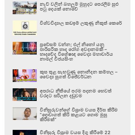
නැව් වලින් බහලුම් මුහුදට පෙරලීම සුළු
පටු දෙයක් නොවේ
විශ්වවිද්‍යාල කඩඉම් ලකුණු නිකුත් කෙරේ
ප්‍රවේසම් වන්න; එල් නිනෝ යනු
පාරිසරික හෘද රෝග අවදානමකි –
හෘදවේද විශේෂඥ වෛද්‍ය මහාචාර්ය
නාමල් විජයසිංහ
කුස තුළ සැඟවුණු නොනිදන කම්හල –
වෛද්‍ය සුගත් විජේවර්ධන
අපරාධ නීතියේ පරම පදනම හෙවත්
වරදට සරිලන දඬුවම
විනිසුරුවන්ගේ විශ්‍රාම වයස දීර්ඝ කිරීම
“දොවාගත් කිරි කළයට ගොම මුසු
කිරීමක්”
විනිසුරු විශ්‍රාම වයස දිගු කිරීමේ 22