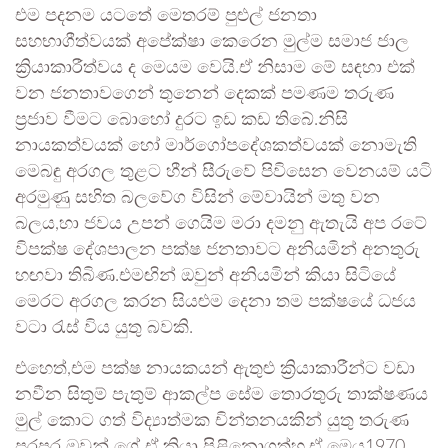
එම පදනම යටතේ මෙතරම් පුළුල් ජනතා
සහභාගීත්වයක් අපේක්ෂා කෙරෙන මුල්ම සමාජ ජාල
ක්‍රියාකාරීත්වය ද මෙයම වෙයි.ඒ නිසාම මේ සඳහා එක්
වන ජනතාවගෙන් තුනෙන් දෙකක් පමණම තරුණ
ප්‍රජාව වීමට බොහෝ දුරට ඉඩ කඩ තිබේ.නිසි
නායකත්වයක් හෝ මාර්ගෝපදේශකත්වයක් නොමැති
මෙබඳු අරගල තුළට හීන් සීරුවේ පිවිසෙන වෙනයම් යටි
අරමුණු සහිත බලවේග විසින් මේවායින් මතු වන
බලය,හා ජවය උපන් ගෙයිම මරා දමනු ඇතැයි අප රටේ
විපක්ෂ දේශපාලන පක්ෂ ජනතාවට අනියමින් අනතුරු
හඟවා තිබිණ.එමඟින් ඔවුන් අනියමින් කියා සිටියේ
මෙරට අරගල කරන සියළුම දෙනා තම පක්ෂයේ ධජය
වටා රැස් විය යුතු බවකි.
එහෙත්,එම පක්ෂ නායකයන් ඇතුළු ක්‍රියාකාරීන්ට වඩා
නවීන සිතුම් පැතුම් ආකල්ප සේම තොරතුරු තාක්ෂණය
මුල් කොට ගත් විද්‍යාත්මක චින්තනයකින් යුතු තරුණ
පරපුර ඔවුන් ගේ ඒ ක්‍රියා පිළිනොගත්හ.ඒ මෙය1970