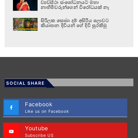
ව්‍යවස්ථා සංශෝධනයට මහා
නාහිමිවරුන්ගෙන් විරෝධයක් නෑ
සිරිලක සොබා දම් අසිරිය ලොවට
කියාපාන දිවියන් ගේ දිවි සුරකිමු
SOCIAL SHARE
Facebook
Like us on Facebook
Youtube
Subscribe US