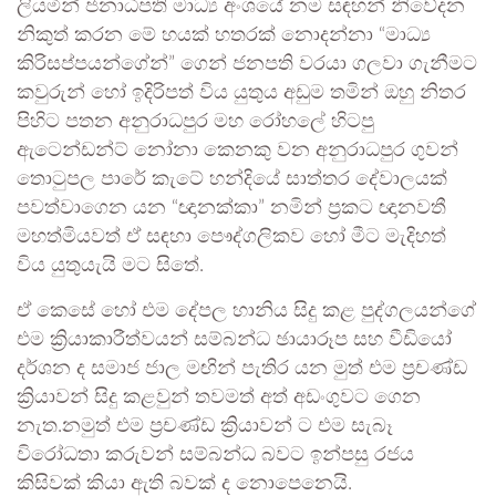
ලියමින් ජනාධිපති මාධ්‍ය අංශයේ නම සඳහන් නිවේදන
නිකුත් කරන මේ හයක් හතරක් නොදන්නා “මාධ්‍ය
කිරිසප්පයන්ගේන්” ගෙන් ජනපති වරයා ගලවා ගැනීමට
කවුරුන් හෝ ඉදිරිපත් විය යුතුය අඩුම තමින් ඔහු නිතර
පිහිට පතන අනුරාධපුර මහ රෝහලේ හිටපු
ඇටෙන්ඩන්ට් නෝනා කෙනකු වන අනුරාධපුර ගුවන්
තොටුපල පාරේ කැටේ හන්දියේ සාත්තර දේවාලයක්
පවත්වාගෙන යන “ඥානක්කා” නමින් ප්‍රකට ඥානවතී
මහත්මියවත් ඒ සඳහා පෞද්ගලිකව හෝ මීට මැදිහත්
විය යුතුයැයි මට සිතේ.
ඒ කෙසේ හෝ එම දේපල හානිය සිදු කළ පුද්ගලයන්ගේ
එම ක්‍රියාකාරීත්වයන් සම්බන්ධ ඡායාරූප සහ වීඩියෝ
දර්ශන ද සමාජ ජාල මඟින් පැතිර යන මුත් එම ප්‍රචණ්ඩ
ක්‍රියාවන් සිදු කළවුන් තවමත් අත් අඩංගුවට ගෙන
නැත.නමුත් එම ප්‍රචණ්ඩ ක්‍රියාවන් ට එම සැබෑ
විරෝධතා කරුවන් සම්බන්ධ බවට ඉන්පසු රජය
කිසිවක් කියා ඇති බවක් ද නොපෙනෙයි.