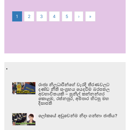
1
2
3
4
5
›
»
.
රාජ්‍ය නිලධාරීන්ගේ වැරදි තීරණවලට
දණ්ඩ නීති සංග්‍රහය යෙදවීම බරපතල
අවභාවිතයකි – සුනිල් කන්නන්ගර
කොළඹ, රත්නපුර, අම්පාර හිටපු මහ
දිසාපති
ලෝකයේ අඩුවෙන්ම නිදා ගන්නා ජාතිය?