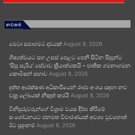
නවතම
මෙටා සමාගමට දඩයක්
August 8, 2026
ශිෂ්‍යත්වයට සහ උසස් පෙළට පෙනී සිටින සිසුන්ට
‘සිසු සැරිය’ සේවාව ක්‍රියාත්මකයි – ජාතික ගමනාගමන
කොමිෂන් සභාව
August 8, 2026
දත්ත ආරක්ෂණ අධිකාරියෙන් රාජ්‍ය අංශය සඳහා නව
චක්‍ර ලේඛයක් නිකුත් කරයි
August 8, 2026
විනිසුරුවරුන්ගේ විශ්‍රාම වයස දීර්ඝ කිරීමේ
සංශෝධනයට ජනමත විචාරණයක් අවශ්‍ය වුවහොත්
ඊට සූදානම්
August 8, 2026