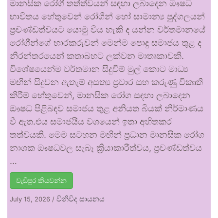
මානසික රෝගී තත්ත්වයන් සඳහා ලබාදෙන ඖෂධ
භාවිතය හේතුවෙන් රෝගීන් හෝ සාමාන්‍ය පුද්ගලයන්
ප්‍රචණ්ඩත්වයට යොමු විය හැකි ද යන්න වර්තමානයේ
රෝගීන්ගේ භාරකරුවන් මෙන්ම පොදු සමාජය තුළ ද
නිරන්තරයෙන් කතාබහට ලක්වන මාතෘකාවකි.
විශේෂයෙන්ම වර්තමාන සිදුවීම් මුල් කොට මාධ්‍ය
මඟින් සිදුවන ඇතැම් අසත්‍ය ප්‍රචාර සහ කරුණු විකෘති
කිරීම් හේතුවෙන්, මානසික රෝග සඳහා ලබාදෙන
ඖෂධ පිළිබඳව සමාජය තුළ අනියත බියක් නිර්මාණය
වී ඇත.එය සමාජයීය වශයෙන් ඉතා අහිතකර
තත්වයකි. මෙම සටහන මඟින් ප්‍රධාන මානසික රෝග
නාශක ඖෂධවල සැබෑ ක්‍රියාකාරීත්වය, ප්‍රචණ්ඩත්වය
…
වැඩිපුර කියවන්න
විනිවිද සායනය
July 15, 2026
/