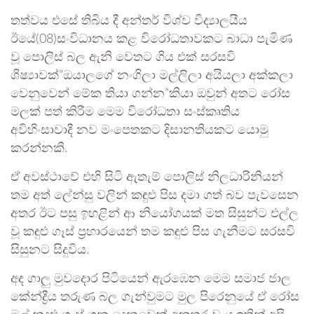
තත්වය එසේ තිබිය දී අන්තර් විශ්ව විද්‍යාලයීය
ඊයේ(08)සංවිධානය කළ විරෝධතාවකට බාධා පැමිණ
වූ පොලිස් බල ඇනි වෙතට ගිය එක් සරසවි
ශිෂ්‍යාවක්”ඔයාලගේ නංගිලා මල්ලිලා අයියලා අක්කලා
වෙනුවෙන් මේක තියා ගන්න”කියා ඔවුන් අතට රෝස
මලක් පත් කිරීම මෙම විරෝධතා සංස්කෘතිය
අවිහිංසාවාදී නව මංපෙතකට දිසානතියකට යොමු
කරන්නකි.
ඒ අවස්ථාවේ එහි සිටි ඇතැම් පොලිස් නිලධාරිනියන්
තම අත් ලේන්සු වලින් කඳුළු පිස දමා ගත් බව පැවසෙන
අතර ඊට පසු ඉහළින් ආ නියෝගයක් මත සිසුන්ට එල්ල
වූ කඳුළු ගෑස් ප්‍රහාරයෙන් තම කඳුළු පිස ගැනීමට සරසවි
සිසුනට සිදුවිය.
අද ගාලු මුවදොර පිටියෙන් ඇරඹෙන මෙම සමාජ ජාල
කේන්ද්‍රීය තරුණ බල ගැන්වුමට මුල පිරෙනුයේ ඒ රෝස