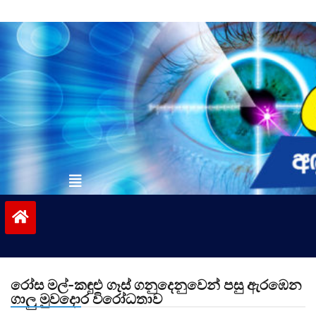
Skip
to
content
vinivida.lk
රෝස මල්-කඳුළු ගෑස් ගනුදෙනුවෙන් පසු ඇරඹෙන
ගාලු මුවදොර විරෝධතාව