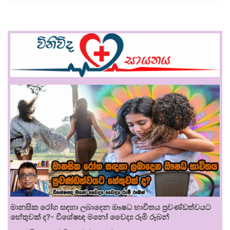
මානසික රෝග සඳහා ලබාදෙන ඖෂධ භාවිතය ප්‍රචණ්ඩත්වයට
හේතුවක් ද?- විශේෂඥ මනෝ වෛද්‍ය රූමි රූබන්