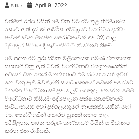
April 9, 2022
Editor
වත්මන් රජය විසින් මේ වන විට රට තුළ නිර්මාණය
කොට ඇති දරුණු ආර්ථික අර්බුදයට විරෝධය දක්වා
පැවැත්වෙන මහජන විරෝධතාවක් අද (09) ගාලු
මුවදොර පිටියේ දී පැවැත්වීමට නියමිතව තිබේ.
මේ සඳහා රට පුරා සිටින මිලියනයක පමණ ජනකායක්
සහභාගී වනු ඇති බවත්, විරෝධතාව ජයග්‍රහණයකින්
අවසන් වන තෙක් මහජනතාව එම ස්ථානයෙන් ඉවත්
නොවනු ඇති බවත්,එහි සංවිධායකයෝ පවසති.අප රටේ
මහජන විරෝධතා සම්ප්‍රදාය උඩු යටිකුරු කෙරෙන මෙම
විරෝධතාව කිසියම් දේශපාලන පක්ෂයක,වෙනයම්
සංවිධානයක හෝ පුද්ගලයකුගේ නායකත්වයකින් හෝ
මඟ පෙන්වීමකින් තොරව හුදෙක් සමාජ ජාල
පරිශීලනය කරන තරුණ කණ්ඩායම් විසින් සංවිධානය
කරන ජන රාශියකි.