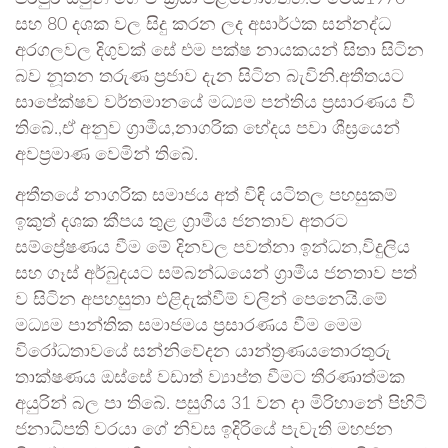
සහ 80 දශක වල සිදු කරන ලද අසාර්ථක සන්නද්ධ
අරගලවල දිගුවක් සේ එම පක්ෂ නායකයන් සිතා සිටින
බව නූතන තරුණ ප්‍රජාව දැන සිටින බැවිනි.අතීතයට
සාපේක්ෂව වර්තමානයේ මධ්‍යම පන්තිය ප්‍රසාරණය වී
තිබේ.,ඒ අනුව ග්‍රාමීය,නාගරික භේදය පවා ශීඝ්‍රයෙන්
අවප්‍රමාණ වෙමින් තිබේ.
අතීතයේ නාගරික සමාජය අත් විඳි යටිතල පහසුකම්
ඉකුත් දශක කීපය තුළ ග්‍රාමීය ජනතාව අතරට
සම්ප්‍රේෂණය වීම මේ දිනවල පවත්නා ඉන්ධන,විදුලිය
සහ ගෑස් අර්බුදයට සම්බන්ධයෙන් ග්‍රාමීය ජනතාව පත්
ව සිටින අපහසුතා එළිදැක්වීම් වලින් පෙනෙයි.මේ
මධ්‍යම පාන්තික සමාජමය ප්‍රසාරණය වීම මෙම
විරෝධතාවයේ සන්නිවේදන යාන්ත්‍රණයතොරතුරු
තාක්ෂණය ඔස්සේ වඩාත් ව්‍යාප්ත වීමට තීරණාත්මක
අයුරින් බල පා තිබේ. පසුගිය 31 වන දා මිරිහානේ පිහිටි
ජනාධිපති වරයා ගේ නිවස ඉදිරියේ පැවැති මහජන