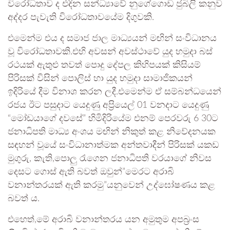
විරෝධතාව ද එදින සන්ධ්‍යාවේ නුගේගොඩ ජුබිලි කනුව
අද්දර පැවැති විරෝධතාවයේම දිගුවකි.
එමෙන්ම එය ද සමාජ ජාල මාධ්‍යයන් මඟින් සංවිධානය
වූ විරෝධතාවකි.එහි අවසන් අවස්ථාවේ යුද හමුදා බස්
රථයක් ඇතුළු තවත් පොදු දේපල කිහිපයක් කිසියම්
පිරිසක් විසින් පොලිස් හා යුද හමුදා සාමාජිකයන්
ඉදිරියේ දීම විනාශ කරන ලදී.එමෙන්ම ඒ සම්බන්ධයෙන්
රජය ඊට පසුදාට යෙදුණු අප්‍රියෙල් 01 වනදාට යෙදුණු
“මෝඩයාගේ දවසේ” හිමිදිරියේම එනම් පෙරවරු 6 30ට
ජනාධිපති මාධ්‍ය අංශය මඟින් නිකුත් කළ නිවේදනයක
සඳහන් වූයේ සංවිධානාත්මක අන්තවාදීන් පිරිසක් යකඩ
මුගුරු, කැති,පොලු රැගෙන ජනාධිපති වරයාගේ නිවස
දෙසට ගොස් ඇති බවත් ඔවුන්”මෙරට අරාබි
වනාන්තරයක් ඇති කරමු”යනුවෙන් උද්ඝෝෂණය කළ
බවත් ය.
එහෙත්,මේ අරාබි වනාන්තරය යන අමුතුම අපබ්‍රංස