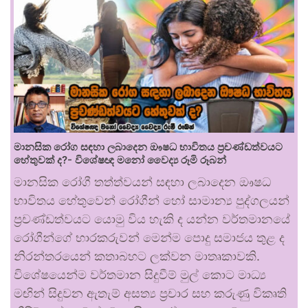
මානසික රෝග සඳහා ලබාදෙන ඖෂධ භාවිතය ප්‍රචණ්ඩත්වයට
හේතුවක් ද?- විශේෂඥ මනෝ වෛද්‍ය රූමි රූබන්
මානසික රෝගී තත්ත්වයන් සඳහා ලබාදෙන ඖෂධ
භාවිතය හේතුවෙන් රෝගීන් හෝ සාමාන්‍ය පුද්ගලයන්
ප්‍රචණ්ඩත්වයට යොමු විය හැකි ද යන්න වර්තමානයේ
රෝගීන්ගේ භාරකරුවන් මෙන්ම පොදු සමාජය තුළ ද
නිරන්තරයෙන් කතාබහට ලක්වන මාතෘකාවකි.
විශේෂයෙන්ම වර්තමාන සිදුවීම් මුල් කොට මාධ්‍ය
මඟින් සිදුවන ඇතැම් අසත්‍ය ප්‍රචාර සහ කරුණු විකෘති