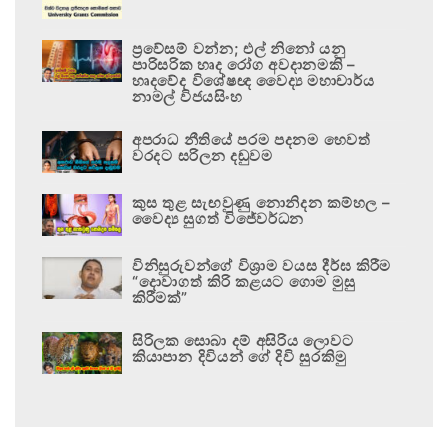
ප්‍රවේසම් වන්න; එල් නිනෝ යනු
පාරිසරික හෘද රෝග අවදානමකි –
හෘදවේද විශේෂඥ වෛද්‍ය මහාචාර්ය
නාමල් විජයසිංහ
අපරාධ නීතියේ පරම පදනම හෙවත්
වරදට සරිලන දඬුවම
කුස තුළ සැඟවුණු නොනිදන කම්හල –
වෛද්‍ය සුගත් විජේවර්ධන
විනිසුරුවන්ගේ විශ්‍රාම වයස දීර්ඝ කිරීම
“දොවාගත් කිරි කළයට ගොම මුසු
කිරීමක්”
සිරිලක සොබා දම් අසිරිය ලොවට
කියාපාන දිවියන් ගේ දිවි සුරකිමු