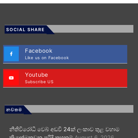
SOCIAL SHARE
Facebook
Like us on Facebook
Youtube
Subscribe US
නවතම
නීතිවිරෝධී වෙබ් අඩවි 24ක් ලංකාව තුළ වහාම
ක්‍රියාත්මකවන පරිදි තහනම්
August 6, 2026