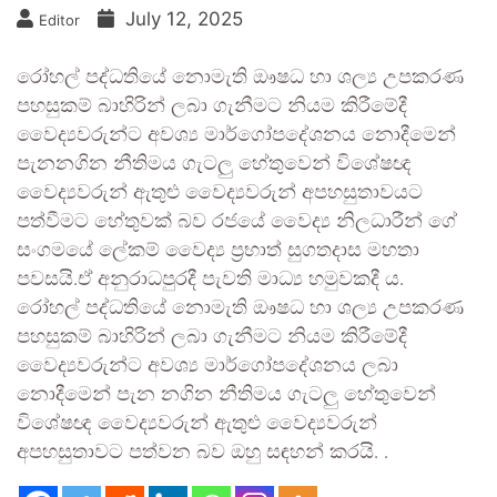
July 12, 2025
Editor
රෝහල් පද්ධතියේ නොමැති ඖෂධ හා ශල්‍ය උපකරණ
පහසුකම් බාහිරින් ලබා ගැනීමට නියම කිරීමේදී
වෛද්‍යවරුන්ට අවශ්‍ය මාර්ගෝපදේශනය නොදීමෙන්
පැනනගින නීතිමය ගැටලු හේතුවෙන් විශේෂඥ
වෛද්‍යවරුන් ඇතුළු වෛද්‍යවරුන් අපහසුතාව‍යට
පත්වීමට හේතුවක් බව රජයේ වෛද්‍ය නිලධාරීන් ගේ
සංගමයේ ලේකම් වෛද්‍ය ප්‍රභාත් සුගතදාස මහතා
පවසයි.ඒ අනුරාධපුරදී පැවති මාධ්‍ය හමුවකදී ය.
රෝහල් පද්ධතියේ නොමැති ඖෂධ හා ශල්‍ය උපකරණ
පහසුකම් බාහිරින් ලබා ගැනීමට නියම කිරීමේදී
වෛද්‍යවරුන්ට අවශ්‍ය මාර්ගෝපදේශනය ලබා
නොදීමෙන් පැන නගින නීතිමය ගැටලු හේතුවෙන්
විශේෂඥ වෛද්‍යවරුන් ඇතුළු වෛද්‍යවරුන්
අපහසුතාවට පත්වන බව ඔහු සඳහන් කරයි. .