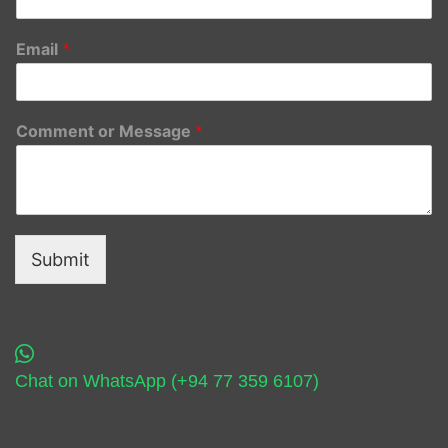
Email
*
Comment or Message
*
Submit
Chat on WhatsApp (+94 77 359 6107)