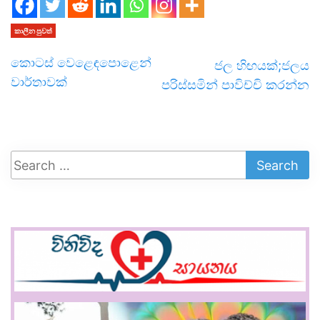
කාලීන පුවත්
කොටස් වෙළෙඳපොළෙන්
ජල හිඟයක්;ජලය
වාර්තාවක්
පරිස්සමින් පාවිච්චි කරන්න