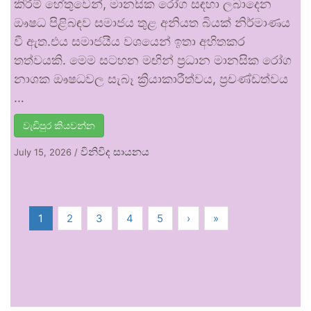
කිරීම් හේතුවෙන්, මානසික රෝග සඳහා ලබාදෙන
ඖෂධ පිළිබඳව සමාජය තුළ අනියත බියක් නිර්මාණය
වී ඇත.එය සමාජයීය වශයෙන් ඉතා අහිතකර
තත්වයකි. මෙම සටහන මඟින් ප්‍රධාන මානසික රෝග
නාශක ඖෂධවල සැබෑ ක්‍රියාකාරීත්වය, ප්‍රචණ්ඩත්වය
…
වැඩිපුර කියවන්න
විනිවිද සායනය
July 15, 2026
/
1
2
3
4
5
›
»