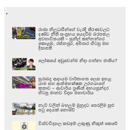
.
රාජ්‍ය නිලධාරීන්ගේ වැරදි තීරණවලට
දණ්ඩ නීති සංග්‍රහය යෙදවීම බරපතල
අවභාවිතයකි – සුනිල් කන්නන්ගර
කොළඹ, රත්නපුර, අම්පාර හිටපු මහ
දිසාපති
ලෝකයේ අඩුවෙන්ම නිදා ගන්නා ජාතිය?
සුරාබදු ආදායම වාර්තාගත ලෙස ඉහළ
යාම සහ ආත්මභක්ෂක උරගයාගේ
කතාව – ආචාර්ය ප්‍රණීත් අභයසුන්දර
හිටපු මානව විද්‍යා මහාචාර්ය
නැව් වලින් බහලුම් මුහුදට පෙරලීම සුළු
පටු දෙයක් නොවේ
විශ්වවිද්‍යාල කඩඉම් ලකුණු නිකුත් කෙරේ