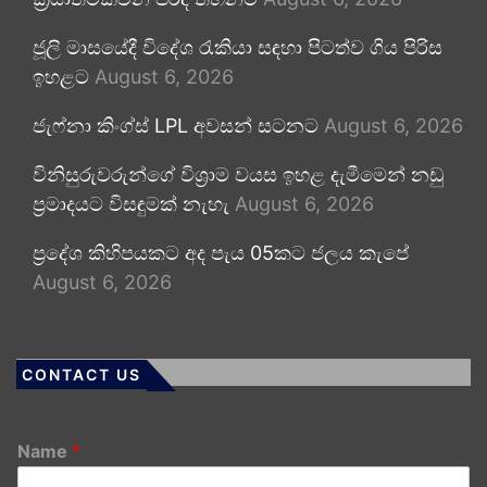
ජූලි මාසයේදී විදේශ රැකියා සඳහා පිටත්ව ගිය පිරිස
ඉහළට
August 6, 2026
ජැෆ්නා කිංග්ස් LPL අවසන් සටනට
August 6, 2026
විනිසුරුවරුන්ගේ විශ්‍රාම වයස ඉහළ දැමීමෙන් නඩු
ප්‍රමාදයට විසඳුමක් නැහැ
August 6, 2026
ප්‍රදේශ කිහිපයකට අද පැය 05කට ජලය කැපේ
August 6, 2026
CONTACT US
Name
*