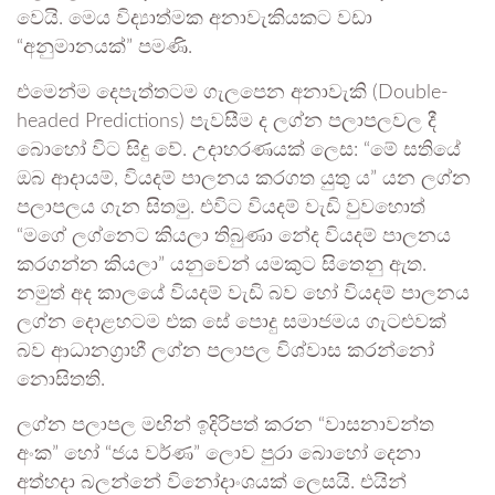
වෙයි. මෙය විද්‍යාත්මක අනාවැකියකට වඩා
“අනුමානයක්” පමණි.
එමෙන්ම දෙපැත්තටම ගැලපෙන අනාවැකි (Double-
headed Predictions) පැවසීම ද ලග්න පලාපලවල දී
බොහෝ විට සිදු වේ. උදාහරණයක් ලෙස: “මේ සතියේ
ඔබ ආදායම්, වියදම් පාලනය කරගත යුතු ය” යන ලග්න
පලාපලය ගැන සිතමු. එවිට වියදම් වැඩි වුවහොත්
“මගේ ලග්නෙට කියලා තිබුණා නේද වියදම් පාලනය
කරගන්න කියලා” යනුවෙන් යමකුට සිතෙනු ඇත.
නමුත් අද කාලයේ වියදම් වැඩි බව හෝ වියදම් පාලනය
ලග්න දොළහටම එක සේ පොදු සමාජමය ගැටළුවක්
බව ආධානග්‍රාහී ලග්න පලාපල විශ්වාස කරන්නෝ
නොසිතති.
ලග්න පලාපල මඟින් ඉදිරිපත් කරන “වාසනාවන්ත
අංක” හෝ “ජය වර්ණ” ලොව පුරා බොහෝ දෙනා
අත්හදා බලන්නේ විනෝදාංශයක් ලෙසයි. එයින්