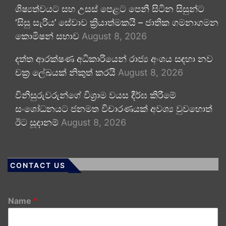
ශිෂ්‍යත්වයට සහ උසස් පෙළට පෙනී සිටින සිසුන්ට
‘සිසු සැරිය’ සේවාව ක්‍රියාත්මකයි – ජාතික ගමනාගමන
කොමිෂන් සභාව
August 8, 2026
දත්ත ආරක්ෂණ අධිකාරියෙන් රාජ්‍ය අංශය සඳහා නව
චක්‍ර ලේඛයක් නිකුත් කරයි
August 8, 2026
විනිසුරුවරුන්ගේ විශ්‍රාම වයස දීර්ඝ කිරීමේ
සංශෝධනයට ජනමත විචාරණයක් අවශ්‍ය වුවහොත්
ඊට සූදානම්
August 8, 2026
CONTACT US
Name
*