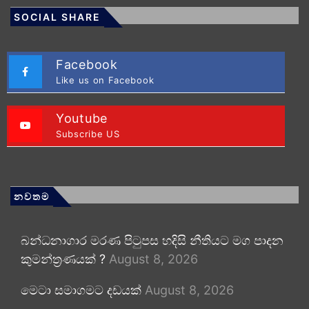
SOCIAL SHARE
Facebook
Like us on Facebook
Youtube
Subscribe US
නවතම
බන්ධනාගාර මරණ පිටුපස හදිසි නීතියට මග පාදන
කුමන්ත්‍රණයක් ?
August 8, 2026
මෙටා සමාගමට දඩයක්
August 8, 2026