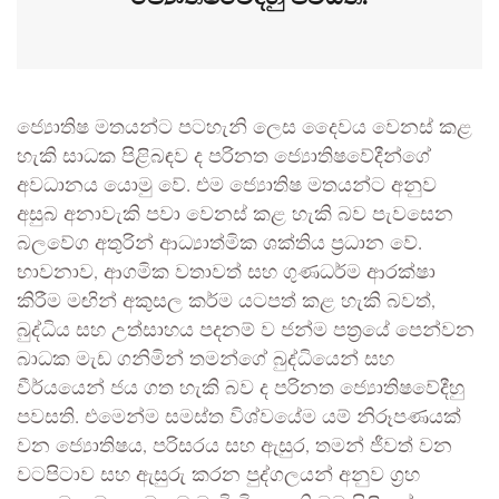
ජ්‍යොතිෂ මතයන්ට පටහැනි ලෙස දෛවය වෙනස් කළ
හැකි සාධක පිළිබඳව ද පරිනත ජ්‍යොතිෂවේදීන්ගේ
අවධානය යොමු වේ. එම ජ්‍යොතිෂ මතයන්ට අනුව
අසුබ අනාවැකි පවා වෙනස් කළ හැකි බව පැවසෙන
බලවේග අතුරින් ආධ්‍යාත්මික ශක්තිය ප්‍රධාන වේ.
භාවනාව, ආගමික වතාවත් සහ ගුණධර්ම ආරක්ෂා
කිරීම මඟින් අකුසල කර්ම යටපත් කළ හැකි බවත්,
බුද්ධිය සහ උත්සාහය පදනම් ව ජන්ම පත්‍රයේ පෙන්වන
බාධක මැඩ ගනිමින් තමන්ගේ බුද්ධියෙන් සහ
වීර්යයෙන් ජය ගත හැකි බව ද පරිනත ජ්‍යොතිෂවේදීහු
පවසති. එමෙන්ම සමස්ත විශ්වයේම යම් නිරූපණයක්
වන ජ්‍යොතිෂය, පරිසරය සහ ඇසුර, තමන් ජීවත් වන
වටපිටාව සහ ඇසුරු කරන පුද්ගලයන් අනුව ග්‍රහ