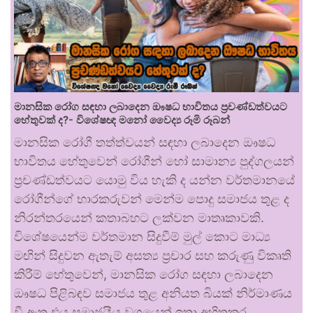
මානසික රෝග සඳහා ලබාදෙන ඖෂධ භාවිතය ප්‍රචණ්ඩත්වයට
හේතුවක් ද?- විශේෂඥ මනෝ වෛද්‍ය රූමි රූබන්
මානසික රෝගී තත්ත්වයන් සඳහා ලබාදෙන ඖෂධ
භාවිතය හේතුවෙන් රෝගීන් හෝ සාමාන්‍ය පුද්ගලයන්
ප්‍රචණ්ඩත්වයට යොමු විය හැකි ද යන්න වර්තමානයේ
රෝගීන්ගේ භාරකරුවන් මෙන්ම පොදු සමාජය තුළ ද
නිරන්තරයෙන් කතාබහට ලක්වන මාතෘකාවකි.
විශේෂයෙන්ම වර්තමාන සිදුවීම් මුල් කොට මාධ්‍ය
මඟින් සිදුවන ඇතැම් අසත්‍ය ප්‍රචාර සහ කරුණු විකෘති
කිරීම් හේතුවෙන්, මානසික රෝග සඳහා ලබාදෙන
ඖෂධ පිළිබඳව සමාජය තුළ අනියත බියක් නිර්මාණය
වී ඇත.එය සමාජයීය වශයෙන් ඉතා අහිතකර