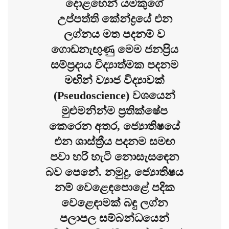
දොළහෙන් යමකුගේ
උප්පත්ති කේන්ද්‍රයේ එන
ලග්නය මත පදනම් ව
ගොඩනැඟුණු මෙම ජනප්‍රිය
සම්ප්‍රදාය විද්‍යාත්මක පදනම
මඟින් ව්‍යාජ විද්‍යාවක්
(Pseudoscience) වශයෙන්
මුළුමනින්ම ප්‍රතික්ෂේප
කෙරෙන අතර, ජ්‍යොතිෂයේ
එන ශාස්ත්‍රීය පදනම සමඟ
පවා හරි හැටි නොසැසඳෙන
බව පෙනේ. නමුදු, ජ්‍යොතිෂය
නම් වෙළෙඳපොළේ පදික
වෙළෙඳාමක් බඳු ලග්න
පලාපල සම්බන්ධයෙන්