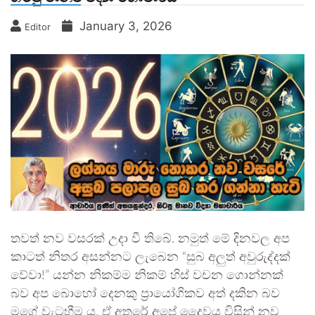
January 3, 2026
Editor
තවත් නව වසරක් උදා වී තිබේ. නමුත් මේ දිනවල අප
කාටත් නිතර අසන්නට ලැබෙන “සුබ අලුත් අවුරුද්දක්
වේවා!” යන්න නිකම්ම නිකම් හිස් වචන ගොන්නක්
බව අප බොහෝ දෙනකු ප්‍රායෝගිකව අත් දකින බව
මගේ වැටහීම ය. ඒ අතරේ අපේ දෛවය විසින් නව