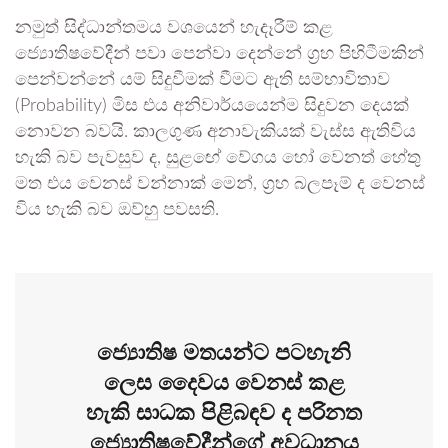
නමුත් සිද්ධාන්තමය වශයෙන් හැදෑරීම් කළ
ජ්‍යොතිෂවේදීන් පවා පෙන්වා දෙන්නේ ග්‍රහ පිහිටීමකින්
පෙන්වන්නේ යම් සිදුවීමක් වීමට ඇති සම්භාවිතාව
(Probability) මිස එය අනිවාර්යයෙන්ම සිදුවන දෙයක්
නොවන බවයි. කාලගුණ අනාවැකියක් වැස්ස ඇතිවිය
හැකි බව පැවසුව ද, සුළඟේ වේගය හෝ වෙනත් හේතු
මත එය වෙනස් වන්නාක් මෙන්, ග්‍රහ බලපෑම් ද වෙනස්
විය හැකි බව ඔව්හු පවසති.
ජ්‍යොතිෂ මතයන්ට පටහැනි
ලෙස දෛවය වෙනස් කළ
හැකි සාධක පිළිබඳව ද පරිනත
ජ්‍යොතිෂවේදීන්ගේ අවධානය