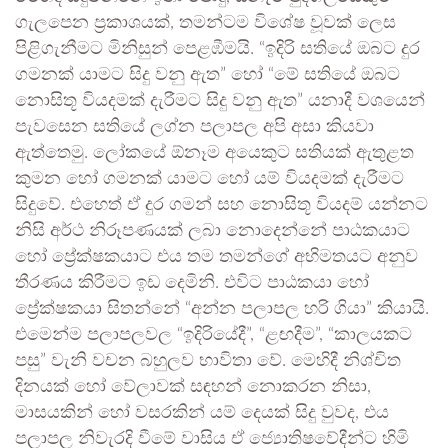
ගැලපෙන ප්‍රකාශයක්, තමන්ටම විශේෂ වූවක් ලෙස
පිළිගැනීමට මිනිසුන් පෙළඹීමයි. “ඉදිරි සතියේ ඔබට දුර
ගමනක් යාමට සිදු වනු ඇත” හෝ “මේ සතියේ ඔබට
නොසිතූ වියදමක් දැරීමට සිදු වනු ඇත” යනාදී වශයෙන්
පැවසෙන සතියේ ලග්න පලාපල අපි අසා කියවා
ඇත්තෙමු. ලෝකයේ ඕනෑම අයෙකුට සතියක් ඇතුළත
කුමන හෝ ගමනක් යාමට හෝ යම් වියදමක් දැරීමට
සිදුවේ. එහෙත් ඒ දුර ගමන් සහ නොසිතූ වියදම් යන්නට
නිසි අර්ථ නිරූපණයක් ලබා නොදෙන්නේ පාඨකයාට
හෝ ප්‍රේක්ෂකයාට එය තම තමන්ගේ අභිමතයට අනුව
තීරණය කිරීමට ඉඩ දෙමිනි. එවිට පාඨකයා හෝ
ප්‍රේක්ෂකයා සිතන්නේ “අන්න පලාපල හරි ගියා” කියායි.
එමෙන්ම පලාපලවල “ඉදිරියේදී”, “ළඟදීම”, “කාලයකට
පසු” වැනි වචන බහුලව භාවිතා වේ. මෙහිදී නිශ්චිත
දිනයක් හෝ වේලාවක් සඳහන් නොකරන නිසා,
මාසයකින් හෝ වසරකින් යම් දෙයක් සිදු වුවද, එය
පලාපල නිවැරදි වීමේ වාසිය ඒ ජ්‍යොතිෂවේදීන්ට හිමි