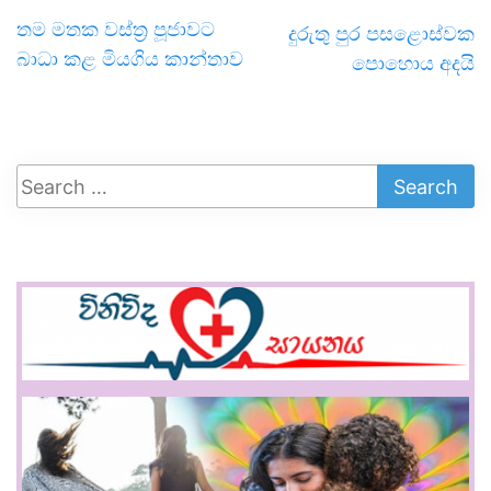
තම මතක වස්ත්‍ර පූජාවට
දුරුතු පුර පසළොස්වක
බාධා කළ මියගිය කාන්තාව
පොහොය අදයි