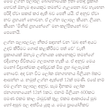
මෙම ලග්න පලාපල බොහොමයක් ඉතා පොදු ප්‍රකාශ
හෙවත් ඕනෑම අයෙකුට තමන්ට ගැලපෙන බව හැඟෙන
පරිදි ඒවා සකස් කර ඇති බව පෙනී යයි. ඒ අනුව ඒවා
නව ග්‍රහයන් නොවන, ඒ ලග්න පලාපල කියන, ලියන,
කියන “මිනිස් ග්‍රහයන්ගේ” මනංකල්පිතයන් බව
පෙනෙයි.
ලග්න පලාපලවල නිතර සඳහන් වන “ඔබ අන් අයට
උදව් කිරීමට ගොස් කළකිරීමට පත් වේ” වැනි
ප්‍රකාශයක් ඕනෑම ලග්නයක කෙනෙකුට තමන්ගේ
එදිනෙදා ජීවිතයට ගලපාගත හැකි ය. ඒ අනුව මෙය
මනෝ විද්‍යාත්මක ගුණ්ඩුවක් මිස ග්‍රහ බලපෑමක්
නොවේ. අද වන විට ලෝක ජනගහනය බිලියන 8කට
ආසන්න ය. නමුත් ලග්න ඇත්තේ 12ක් පමණි. එසේ නම්
එම ලග්න පලාපල අනුව, සෑම දිනකම ලෝක
ජනගහනයෙන් 12න් 1කට, එනම් මිලියන 600කට
පමණ එකම කාල රාමුවක් තුළ එකම ආකාරයේ සුබ
හෝ අසුබ පල අත්විය යුතු ය. මෙය ප්‍රායෝගිකව