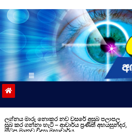
Skip
to
content
vinivida.lk
ලග්නය මාරු නොකර නව වසරේ අසුබ පලාපල
සුබ කර ගන්නා හැටි – ආචාර්ය ප්‍රණීත් අභයසුන්දර,
හිටපු මානව විද්‍යා මහාචාර්ය