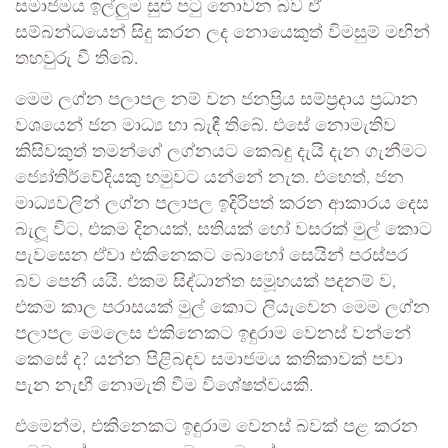
සමාජමය ඉල්ලුම සුළු පටු නොවන බව ඒ
සම්බන්ධයෙන් සිදු කරන ලද නොයෙකුත් විමසුම් මඟින්
තහවුරු වී තිබේ.
මෙම ලග්න පලාපල නම් වන ජනප්‍රිය සම්ප්‍රදාය ප්‍රධාන
වශයෙන් ජන මාධ්‍ය හා බැඳී තිබේ. එසේ නොමැතිව
කිසිවකුත් තමන්ගේ ලග්නයට කෙබඳු දැයි දැන ගැනීමට
ජ්‍යෝතිර්වේදියකු හමුවට යන්නේ නැත. එහෙත්, ජන
මාධ්‍යවලින් ලග්න පලාපල ඉදිරිපත් කරන ආකාරය දෙස
බැලූ විට, එකම දිනයක්, සතියක් හෝ වසරක් මුල් කොට
පැවසෙන ඒවා එකිනෙකට බොහෝ සෙයින් පරස්පර
බව පෙනී යයි. එකම සිද්ධාන්ත සමූහයක් පදනම් ව,
එකම කාල පරාසයක් මුල් කොට ලියැවෙන මෙම ලග්න
පලාපල මෙලෙස එකිනෙකට ඉඳුරාම වෙනස් වන්නේ
කෙසේ ද? යන්න පිළිබඳව සමාජමය කතිකාවක් පවා
පැන නැඟී නොමැති වීම විශේෂත්වයකි.
එමෙන්ම, එකිනෙකට ඉඳුරාම වෙනස් බවක් පළ කරන