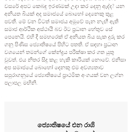
වසරේ අපට කෙබඳු ඉරණමක් උදා කර දෙනු ඇද්ද? යන
අනියත බියක් අද සමාජයේ බොහෝ දෙනෙකු තුළ
පවතී. මේ වන විටත් සමාජය අමු‍වේ පැන නැඟී ඇති
සමාජ ආර්ථික අස්ථායී බව ඊට ප්‍රධාන හේතුව සේ
පෙනෙයි. එහි දී සමහරෙක් ඒ අනියත බිය සැක දුරු කර
ගනු පිණිස ජ්‍යොතිෂයේ පිහිට පතති. ඒ සඳහා ප්‍රධාන
වශයෙන් තමන්ගේ කේන්ද්‍රය පරීක්ෂා කර ගත යුතු
වුවත්, එය නිතර සිදු කළ හැකි කාරියක් නොවේ. එනිසා
අප සමාජයේ බොහෝ දෙනකු එම අවශ්‍යතාව
සපුරාගනුයේ ජ්‍යොතිෂයේ ප්‍රාථමික අංගයක් වන ලග්න
පලාපල මඟිනි.
ජ්‍යොතිෂයේ එන රාශි