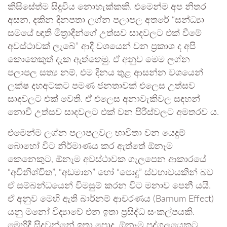
කිසිසේත්ම සිදුවිය නොහැක්කකි. එමෙන්ම අප නිතර
අසන, දකින දිනපතා ලග්න පලාපල අතරේ “සන්ධ්‍යා
සමයේ ඥාති මිත්‍රාදීන්ගේ උත්සව සාදවලට එක් වීමේ
අවස්ථාවක් ලැබේ” ආදී වශයෙන් වන ප්‍රකාශ ද අපි
කොතෙකුත් දැක ඇත්තෙමු. ඒ අනුව මෙම ලග්න
පලාපල සත්‍ය නම්, එම දිනය තුළ ආසන්න වශයෙන්
ලක්ෂ දහඅටකට පමණ ජනතාවක් එලෙස උත්සව
සාදවලට එක් වෙති. ඒ එලෙස අනාවැකිවල සඳහන්
නොවී උත්සව සාදවලට එක් වන පිරිස්වලට අමතරව ය.
එමෙන්ම ලග්න පලාපලවල භාවිතා වන යෙදුම්
බොහෝ විට නිර්මාණය කර ඇත්තේ ඕනෑම
කෙනෙකුට, ඕනෑම අවස්ථාවක ගැලපෙන ආකාරයේ
“අවිනිශ්චිත”, “අඩමාන” හෝ “පොදු” ස්වභාවයකින් බව
ඒ සම්බන්ධයෙන් විමසුම් කරන විට මනාව පෙනී යයි.
ඒ අනුව මෙහි ඇති බාර්නම් ආචරණය (Barnum Effect)
යනු මනෝ විද්‍යාවේ එන ඉතා ප්‍රසිද්ධ සංකල්පයකි.
මෙහිදී සිදුවන්නේ ඉතා පොදු, ඕනෑම පුද්ගලයෙකුට