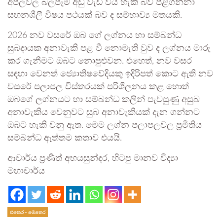
අපලවල බලපෑම අඩු වැඩි විය හැකි බව පිළිගන්නා
සහනශීලී විෂය පථයක් බව ද සම්භාව්‍ය මතයකි.
2026 නව වසරේ ඔබ ගේ ලග්නය හා සම්බන්ධ
සුබදායක අනාවැකි පළ වී නොමැති වුව ද ලග්නය මාරු
කර ගැනීමට ඔබට නොපුළුවන. එහෙත්, නව වසර
සඳහා වෙනත් ජ්‍යොතිෂවේදියකු ඉදිරිපත් කොට ඇති නව
වසරේ පලාපල විස්තරයක් පරිශීලනය කළ හොත්
ඔබගේ ලග්නයට හා සම්බන්ධ කලින් පැවසුණු අසුබ
අනාවැකිය වෙනුවට සුබ අනාවැකියක් දැන ගන්නට
ඔබට හැකි වනු ඇත. මෙම ලග්න පලාපලවල ප්‍රමිතිය
සම්බන්ධ ඇත්තම කතාව එයයි.
ආචාර්ය ප්‍රණීත් අභයසුන්දර, හිටපු මානව විද්‍යා
මහාචාර්ය
එතෙර - මෙතෙර