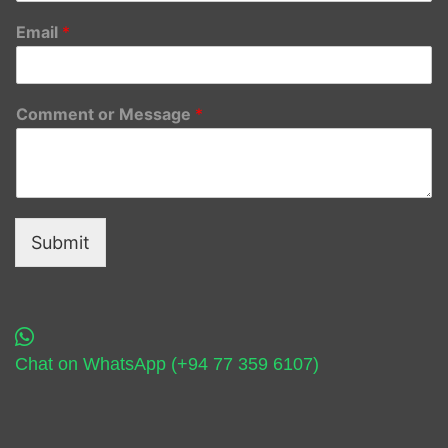
Email
*
Comment or Message
*
Submit
Chat on WhatsApp (+94 77 359 6107)