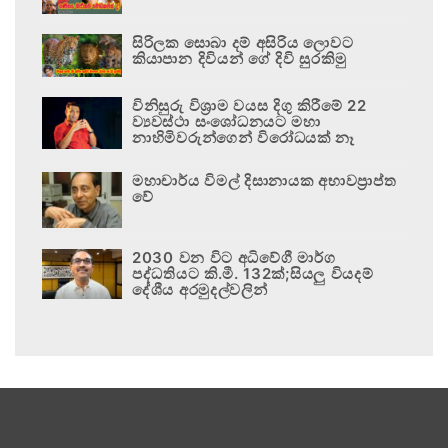
සිරිලක සොබා දම් අසිරිය ලොවට
කියාපාන දිවියන් ගේ දිවි සුරකිමු
විනිසුරු විශ්‍රාම වයස දිගු කිරීමේ 22
ව්‍යවස්ථා සංශෝධනයට මහා
නාහිමිවරුන්ගෙන් විරෝධයක් නෑ
මහාචාර්ය විමල් දිසානායක අභාවප්‍රාප්ත
වේ
2030 වන විට අධිවේගී මාර්ග
පද්ධතියට කි.මී. 132ක්;සියලු වියදම්
දේශීය අරමුදල්වලින්