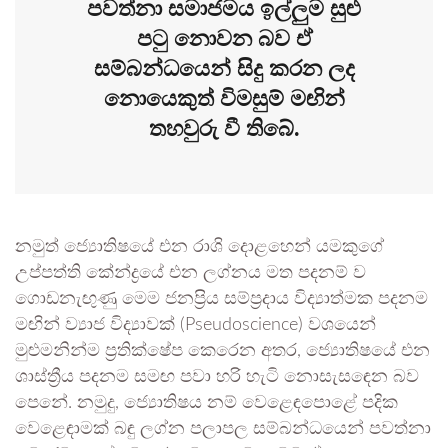
පවත්නා සමාජමය ඉල්ලුම සුළු
පටු නොවන බව ඒ
සම්බන්ධයෙන් සිදු කරන ලද
නොයෙකුත් විමසුම් මඟින්
තහවුරු වී තිබේ.
නමුත් ජ්‍යොතිෂයේ එන රාශි දොළහෙන් යමකුගේ
උප්පත්ති කේන්ද්‍රයේ එන ලග්නය මත පදනම් ව
ගොඩනැඟුණු මෙම ජනප්‍රිය සම්ප්‍රදාය විද්‍යාත්මක පදනම
මඟින් ව්‍යාජ විද්‍යාවක් (Pseudoscience) වශයෙන්
මුළුමනින්ම ප්‍රතික්ෂේප කෙරෙන අතර, ජ්‍යොතිෂයේ එන
ශාස්ත්‍රීය පදනම සමඟ පවා හරි හැටි නොසැසඳෙන බව
පෙනේ. නමුදු, ජ්‍යොතිෂය නම් වෙළෙඳපොළේ පදික
වෙළෙඳාමක් බඳු ලග්න පලාපල සම්බන්ධයෙන් පවත්නා