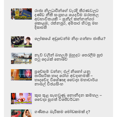
රාජ්‍ය නිලධාරීන්ගේ වැරදි තීරණවලට
දණ්ඩ නීති සංග්‍රහය යෙදවීම බරපතල
අවභාවිතයකි – සුනිල් කන්නන්ගර
කොළඹ, රත්නපුර, අම්පාර හිටපු මහ
දිසාපති
ලෝකයේ අඩුවෙන්ම නිදා ගන්නා ජාතිය?
නැව් වලින් බහලුම් මුහුදට පෙරලීම සුළු
පටු දෙයක් නොවේ
ප්‍රවේසම් වන්න; එල් නිනෝ යනු
පාරිසරික හෘද රෝග අවදානමකි –
හෘදවේද විශේෂඥ වෛද්‍ය මහාචාර්ය
නාමල් විජයසිංහ
කුස තුළ සැඟවුණු නොනිදන කම්හල –
වෛද්‍ය සුගත් විජේවර්ධන
ගණිතය බැරිකම මෝඩකමක් ද?