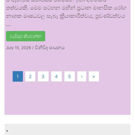
තත්වයකි. මෙම සටහන මඟින් ප්‍රධාන මානසික රෝග
නාශක ඖෂධවල සැබෑ ක්‍රියාකාරීත්වය, ප්‍රචණ්ඩත්වය
…
වැඩිපුර කියවන්න
විනිවිද සායනය
July 15, 2026
/
1
2
3
4
5
›
»
.