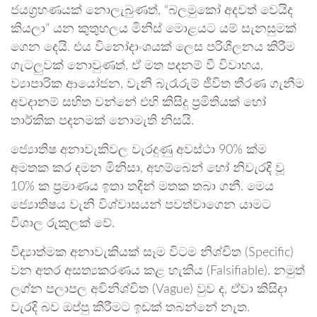
ජයග්‍රහණයක් නොලැබුණත්, “බලමුකෝ අදවත් වෙයිද
කියලා” යන කුතුහලය මිනිස් මොළයට යම් සැනසුමක්
ගෙන දෙයි. එය විනෝදාංශයක් ලෙස පරිශීලනය කිරීම
ගැටලුවක් නොවුණත්, ඒ මත පදනම් වී විවාහය,
ව්‍යාපාරික ආයෝජන, වැනි බැරෑරුම් ජීවිත තීරණ ගැනීම
අවදානම් සහිත වන්නේ එහි කිසිදු ප්‍රමිතියක් හෝ
තාර්කික පදනමක් නොමැති නිසයි.
ජ්‍යොතිෂ අනාවැකිවල වැරදුණු අවස්ථා 90% ක්ම
අමතක කර දමන මිනිසා, අහම්බෙන් හෝ නිවැරදි වූ
10% ක ප්‍රමාණය ඉතා තදින් මතක තබා ගනී. මෙය
ජ්‍යොතිෂය වැනි විශ්වාසයන් පවත්වාගෙන යාමට
විශාල රුකුලක් වේ.
විද්‍යාත්මක අනාවැකියක් සෑම විටම නිශ්චිත (Specific)
වන අතර අසත්‍යකරණය කළ හැකිය (Falsifiable). නමුත්
ලග්න පලාපල අවිනිශ්චිත (Vague) වුව ද, ඒවා කිසිදා
වැරදි බව ඔප්පු කිරීමට ඉඩක් තබන්නේ නැත.