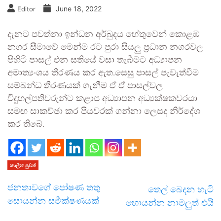
June 18, 2022
Editor
දැනට පවත්නා ඉන්ධන අර්බුදය හේතුවෙන් කොළඹ
නගර සීමාවේ මෙන්ම රට පුරා සියලු ප්‍රධාන නගරවල
පිහිටි පාසල් එන සතියේ වසා තැබීමට අධ්‍යාපන
අමාත්‍යංශය තීරණය කර ඇත.සෙසු පාසල් පැවැත්වීම
සම්බන්ධ තීරණයක් ගැනීම ඒ ඒ පාසල්වල
විදුහල්පතිවරුන්ට කළාප අධ්‍යාපන අධ්‍යක්ෂකවරයා
සමඟ සාකච්ඡා කර පියවරක් ගන්නා ලෙසද නිර්දේශ
කර තිබේ.
කාලීන පුවත්
ජනතාවගේ පෝෂණ තතු
තෙල් බෙදන හැටි
සොයන්න සමීක්ෂණයක්
හොයන්න නාමලුත් එයි