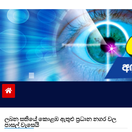
Skip
to
content
vinivida.lk
ලබන සතියේ කොළඹ ඇතුළු ප්‍රධාන නගර වල
පාසල් වැසෙයි