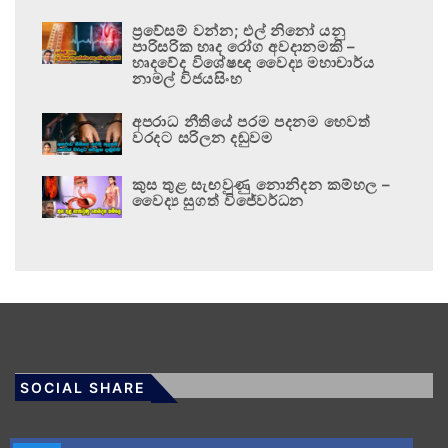
ප්‍රවේසම් වන්න; එල් නිනෝ යනු
පාරිසරික හෘද රෝග අවදානමකි –
හෘදවේද විශේෂඥ වෛද්‍ය මහාචාර්ය
නාමල් විජයසිංහ
අපරාධ නීතියේ පරම පදනම හෙවත්
වරදට සරිලන දඬුවම
කුස තුළ සැඟවුණු නොනිදන කම්හල –
වෛද්‍ය සුගත් විජේවර්ධන
SOCIAL SHARE