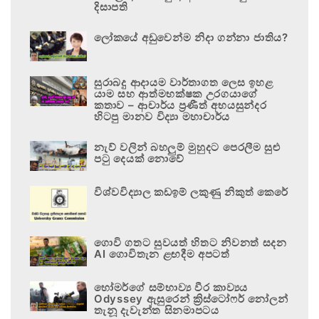
දිසාපති
ලෝකයේ අඩුවෙන්ම නිදා ගන්නා ජාතිය?
සුරාබදු ආදායම වාර්තාගත ලෙස ඉහළ
යාම සහ ආත්මභක්ෂක උරගයාගේ
කතාව – ආචාර්ය ප්‍රණීත් අභයසුන්දර
හිටපු මානව විද්‍යා මහාචාර්ය
නැව් වලින් බහලුම් මුහුදට පෙරලීම සුළු
පටු දෙයක් නොවේ
විශ්වවිද්‍යාල කඩඉම් ලකුණු නිකුත් කෙරේ
ගොවි ගතට සුවයත් හිතට නිවනත් සදන
AI ගොවිතැන ළඟදීම අපටත්
හෝමර්ගේ සම්භාව්‍ය වීර කාව්‍යය
Odyssey ඇසුරෙන් ක්‍රිස්ටෝෆර් නෝලන්
තැනූ දැවැන්ත සිනමාපටය