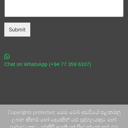
Submit
Chat on WhatsApp (+94 77 359 6107)
Copyrights protected: මෙම වෙබ් අඩවියේ පළකරනු
ලබන කිනම් හෝ දෙයකින් යම් පුද්ගලයකුට හෝ
පාර්ශවයකට යම්කිසි අගතියක් සිදුවන්නේ නම් එම