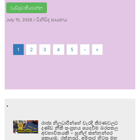
වැඩිපුර කියවන්න
විනිවිද සායනය
July 15, 2026
/
1
2
3
4
5
›
»
.
රාජ්‍ය නිලධාරීන්ගේ වැරදි තීරණවලට
දණ්ඩ නීති සංග්‍රහය යෙදවීම බරපතල
අවභාවිතයකි – සුනිල් කන්නන්ගර
කොළඹ, රත්නපුර, අම්පාර හිටපු මහ