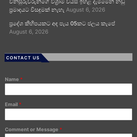
විනිසුරුවරුන්ගේ විශ්‍රාම වයස ඉහළ දැමීමෙන් නඩු
ප්‍රමාදයට විසඳුමක් නැහැ
August 6, 2026
ප්‍රදේශ කිහිපයකට අද පැය 05කට ජලය කැපේ
August 6, 2026
CONTACT US
Name
*
Email
*
Comment or Message
*