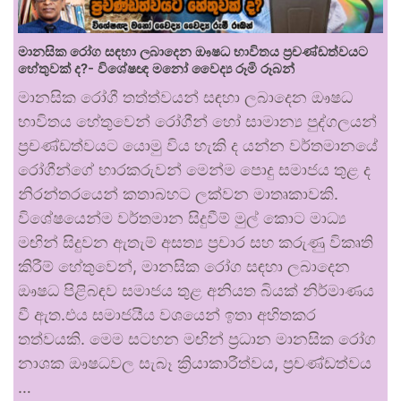
මානසික රෝග සඳහා ලබාදෙන ඖෂධ භාවිතය ප්‍රචණ්ඩත්වයට
හේතුවක් ද?- විශේෂඥ මනෝ වෛද්‍ය රූමි රූබන්
මානසික රෝගී තත්ත්වයන් සඳහා ලබාදෙන ඖෂධ
භාවිතය හේතුවෙන් රෝගීන් හෝ සාමාන්‍ය පුද්ගලයන්
ප්‍රචණ්ඩත්වයට යොමු විය හැකි ද යන්න වර්තමානයේ
රෝගීන්ගේ භාරකරුවන් මෙන්ම පොදු සමාජය තුළ ද
නිරන්තරයෙන් කතාබහට ලක්වන මාතෘකාවකි.
විශේෂයෙන්ම වර්තමාන සිදුවීම් මුල් කොට මාධ්‍ය
මඟින් සිදුවන ඇතැම් අසත්‍ය ප්‍රචාර සහ කරුණු විකෘති
කිරීම් හේතුවෙන්, මානසික රෝග සඳහා ලබාදෙන
ඖෂධ පිළිබඳව සමාජය තුළ අනියත බියක් නිර්මාණය
වී ඇත.එය සමාජයීය වශයෙන් ඉතා අහිතකර
තත්වයකි. මෙම සටහන මඟින් ප්‍රධාන මානසික රෝග
නාශක ඖෂධවල සැබෑ ක්‍රියාකාරීත්වය, ප්‍රචණ්ඩත්වය
…