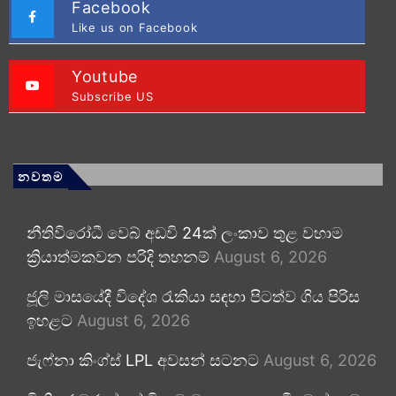
Facebook
Like us on Facebook
Youtube
Subscribe US
නවතම
නීතිවිරෝධී වෙබ් අඩවි 24ක් ලංකාව තුළ වහාම
ක්‍රියාත්මකවන පරිදි තහනම්
August 6, 2026
ජූලි මාසයේදී විදේශ රැකියා සඳහා පිටත්ව ගිය පිරිස
ඉහළට
August 6, 2026
ජැෆ්නා කිංග්ස් LPL අවසන් සටනට
August 6, 2026