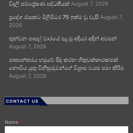
විදුලි සම්ප්‍රේෂණ පද්ධතියක්
August 7, 2026
ප්‍රදේශ රැසකට මිලිමීටර 75 ඉක්ම වූ වැසි
August 7,
2026
තුන්වන පාසල් වාරයේ පළමු අදියර අදින් අවසන්
August 7, 2026
ජාත්‍යන්තරය හමුවේ සිදු කරන හිතුවක්කාරකමක්
නොවිය යුතු විනිසුරුවන්ගේ විශ්‍රාම වයස පමා කිරීම
August 7, 2026
CONTACT US
Name
*