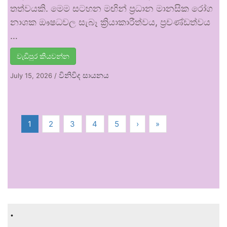
තත්වයකි. මෙම සටහන මඟින් ප්‍රධාන මානසික රෝග
නාශක ඖෂධවල සැබෑ ක්‍රියාකාරීත්වය, ප්‍රචණ්ඩත්වය
…
වැඩිපුර කියවන්න
විනිවිද සායනය
July 15, 2026
/
1
2
3
4
5
›
»
.