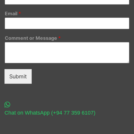
Email
*
Comment or Message
*
Submit
Chat on WhatsApp (+94 77 359 6107)