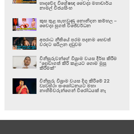
හෘදවේද විශේෂඥ වෛද්‍ය මහාචාර්ය
නාමල් විජයසිංහ
කුස තුළ සැඟවුණු නොනිදන කම්හල –
වෛද්‍ය සුගත් විජේවර්ධන
අපරාධ නීතියේ පරම පදනම හෙවත්
වරදට සරිලන දඬුවම
විනිසුරුවන්ගේ විශ්‍රාම වයස දීර්ඝ කිරීම
“දොවාගත් කිරි කළයට ගොම මුසු
කිරීමක්”
විනිසුරු විශ්‍රාම වයස දිගු කිරීමේ 22
ව්‍යවස්ථා සංශෝධනයට මහා
නාහිමිවරුන්ගෙන් විරෝධයක් නෑ