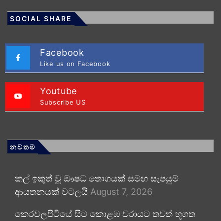
SOCIAL SHARE
Facebook
Like us on Facebook
Youtube
Subscribe US
නවතම
කල් ඉකුත් වූ ඖෂධ තොගයක් සමඟ සැපයුම්
ආයතනයක් වටලයි
August 7, 2026
කෙරවලපිටියේ සිට කොළඹ වරායට තවත් භූගත