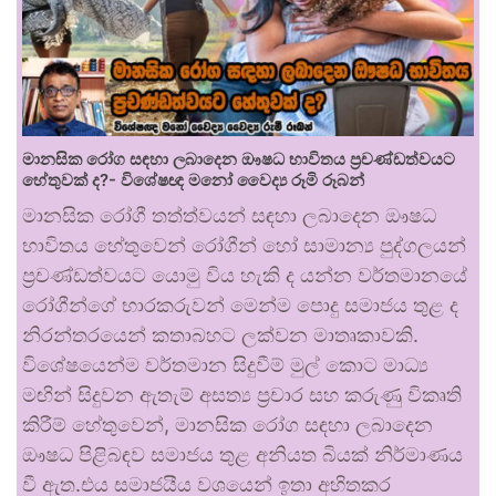
මානසික රෝග සඳහා ලබාදෙන ඖෂධ භාවිතය ප්‍රචණ්ඩත්වයට
හේතුවක් ද?- විශේෂඥ මනෝ වෛද්‍ය රූමි රූබන්
මානසික රෝගී තත්ත්වයන් සඳහා ලබාදෙන ඖෂධ
භාවිතය හේතුවෙන් රෝගීන් හෝ සාමාන්‍ය පුද්ගලයන්
ප්‍රචණ්ඩත්වයට යොමු විය හැකි ද යන්න වර්තමානයේ
රෝගීන්ගේ භාරකරුවන් මෙන්ම පොදු සමාජය තුළ ද
නිරන්තරයෙන් කතාබහට ලක්වන මාතෘකාවකි.
විශේෂයෙන්ම වර්තමාන සිදුවීම් මුල් කොට මාධ්‍ය
මඟින් සිදුවන ඇතැම් අසත්‍ය ප්‍රචාර සහ කරුණු විකෘති
කිරීම් හේතුවෙන්, මානසික රෝග සඳහා ලබාදෙන
ඖෂධ පිළිබඳව සමාජය තුළ අනියත බියක් නිර්මාණය
වී ඇත.එය සමාජයීය වශයෙන් ඉතා අහිතකර