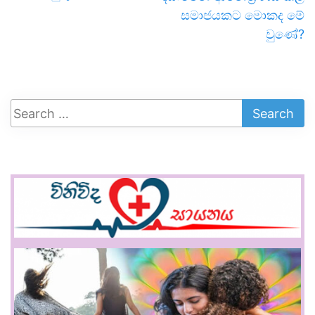
සමාජයකට මොකද මේ
වුණේ?