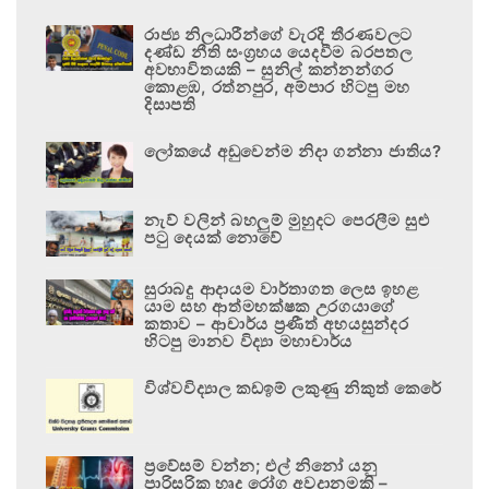
රාජ්‍ය නිලධාරීන්ගේ වැරදි තීරණවලට
දණ්ඩ නීති සංග්‍රහය යෙදවීම බරපතල
අවභාවිතයකි – සුනිල් කන්නන්ගර
කොළඹ, රත්නපුර, අම්පාර හිටපු මහ
දිසාපති
ලෝකයේ අඩුවෙන්ම නිදා ගන්නා ජාතිය?
නැව් වලින් බහලුම් මුහුදට පෙරලීම සුළු
පටු දෙයක් නොවේ
සුරාබදු ආදායම වාර්තාගත ලෙස ඉහළ
යාම සහ ආත්මභක්ෂක උරගයාගේ
කතාව – ආචාර්ය ප්‍රණීත් අභයසුන්දර
හිටපු මානව විද්‍යා මහාචාර්ය
විශ්වවිද්‍යාල කඩඉම් ලකුණු නිකුත් කෙරේ
ප්‍රවේසම් වන්න; එල් නිනෝ යනු
පාරිසරික හෘද රෝග අවදානමකි –