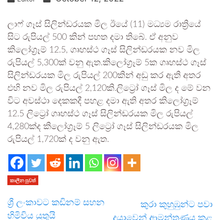
ලාෆ් ගෑස් සිලින්ඩරයක මිල ඊයේ (11) මධ්‍යම රාත්‍රියේ
සිට රුපියල් 500 කින් පහත දමා තිබේ. ඒ අනුව
කිලෝග්‍රෑම් 12.5, ගෘහස්ථ ගෑස් සිලින්ඩරයක නව මිල
රුපියල් 5,300ක් වනු ඇත.කිලෝග්‍රෑම් 5ක ගෘහස්ථ ගෑස්
සිලින්ඩරයක මිල රුපියල් 200කින් අඩු කර ඇති අතර
එහි නව මිල රුපියල් 2,120කි.ලිට්‍රෝ ගෑස් මිල ද මේ වන
විට අවස්ථා දෙකකදී පහළ දමා ඇති අතර කිලෝග්‍රෑම්
12.5 ලිට්‍රෝ ගෘහස්ථ ගෑස් සිලින්ඩරයක මිල රුපියල්
4,280ක්ද කිලෝග්‍රෑම් 5 ලිට්‍රෝ ගෑස් සිලින්ඩරයක මිල
රුපියල් 1,720ක් ද වනු ඇත.
කාලීන පුවත්
ශ්‍රී ලංකාවට කඩිනම් සහන
කුරා කුහුඹුන්ට පවා
හිමිවිය යුතුයි
දයාවෙන් ආමන්ත්‍රණය කළ