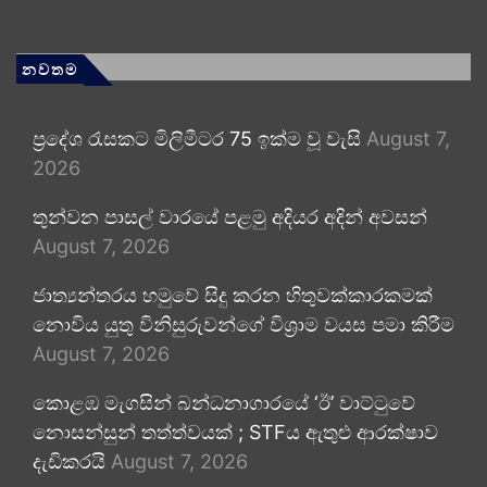
නවතම
ප්‍රදේශ රැසකට මිලිමීටර 75 ඉක්ම වූ වැසි
August 7,
2026
තුන්වන පාසල් වාරයේ පළමු අදියර අදින් අවසන්
August 7, 2026
ජාත්‍යන්තරය හමුවේ සිදු කරන හිතුවක්කාරකමක්
නොවිය යුතු විනිසුරුවන්ගේ විශ්‍රාම වයස පමා කිරීම
August 7, 2026
කොළඹ මැගසින් බන්ධනාගාරයේ ‘ඊ’ වාට්ටුවේ
නොසන්සුන් තත්ත්වයක් ; STFය ඇතුළු ආරක්ෂාව
දැඩිකරයි
August 7, 2026