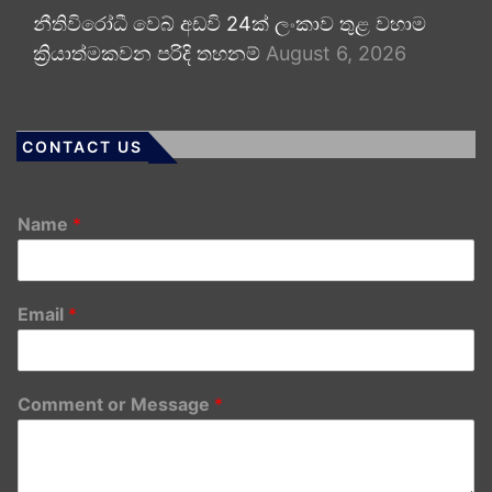
නීතිවිරෝධී වෙබ් අඩවි 24ක් ලංකාව තුළ වහාම
ක්‍රියාත්මකවන පරිදි තහනම්
August 6, 2026
CONTACT US
Name
*
Email
*
Comment or Message
*