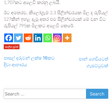
1,707කට අලෙවි කරනු ලබයි.
ඊට අමතරව, කිලෝග්‍රෑම් 2.3 සිලින්ඩරයක මිල ද රුපියල්
127කින් ඉහළ දැමූ අතර එම සිලින්ඩරයක් මේ වන විට
රුපියල් 795ක මිලකට අලෙවි කෙරේ.
කාලීන පුවත්
පාසල් දරුවන් ලක්ෂ 16කට
පාන් ගෙඩියටත්
දිවා ආහාරය
ගැසට්ටුවක්