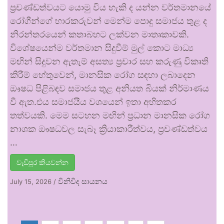
ප්‍රචණ්ඩත්වයට යොමු විය හැකි ද යන්න වර්තමානයේ
රෝගීන්ගේ භාරකරුවන් මෙන්ම පොදු සමාජය තුළ ද
නිරන්තරයෙන් කතාබහට ලක්වන මාතෘකාවකි.
විශේෂයෙන්ම වර්තමාන සිදුවීම් මුල් කොට මාධ්‍ය
මඟින් සිදුවන ඇතැම් අසත්‍ය ප්‍රචාර සහ කරුණු විකෘති
කිරීම් හේතුවෙන්, මානසික රෝග සඳහා ලබාදෙන
ඖෂධ පිළිබඳව සමාජය තුළ අනියත බියක් නිර්මාණය
වී ඇත.එය සමාජයීය වශයෙන් ඉතා අහිතකර
තත්වයකි. මෙම සටහන මඟින් ප්‍රධාන මානසික රෝග
නාශක ඖෂධවල සැබෑ ක්‍රියාකාරීත්වය, ප්‍රචණ්ඩත්වය
…
වැඩිපුර කියවන්න
විනිවිද සායනය
July 15, 2026
/