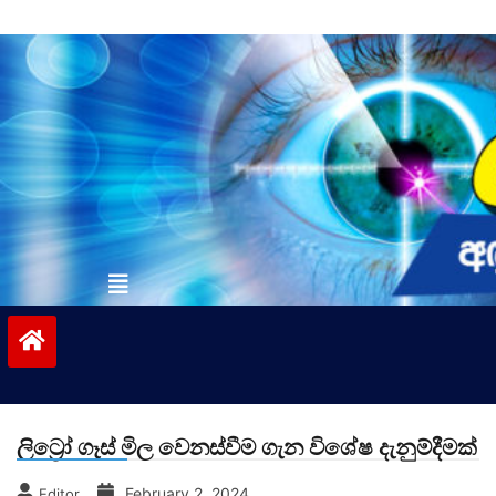
Skip
to
content
vinivida.lk
ලිට්‍රෝ ගෑස් මිල වෙනස්වීම ගැන විශේෂ දැනුම්දීමක්
February 2, 2024
Editor