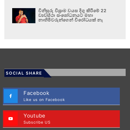
විනිසුරු විශ්‍රාම වයස දිගු කිරීමේ 22
ව්‍යවස්ථා සංශෝධනයට මහා
නාහිමිවරුන්ගෙන් විරෝධයක් නෑ
SOCIAL SHARE
Facebook
Like us on Facebook
Youtube
Subscribe US