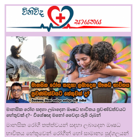
මානසික රෝග සඳහා ලබාදෙන ඖෂධ භාවිතය ප්‍රචණ්ඩත්වයට
හේතුවක් ද?- විශේෂඥ මනෝ වෛද්‍ය රූමි රූබන්
මානසික රෝගී තත්ත්වයන් සඳහා ලබාදෙන ඖෂධ
භාවිතය හේතුවෙන් රෝගීන් හෝ සාමාන්‍ය පුද්ගලයන්