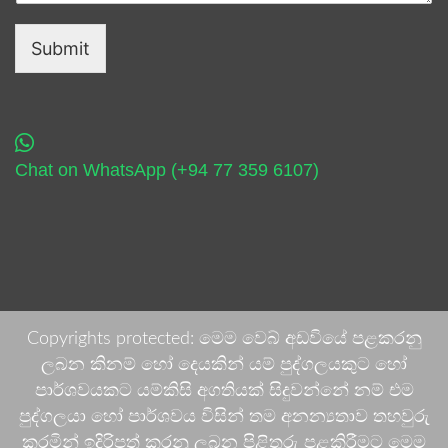
Submit
Chat on WhatsApp (+94 77 359 6107)
Copyrights protected: මෙම වෙබ් අඩවියේ පළකරනු
ලබන කිනම් හෝ දෙයකින් යම් පුද්ගලයකුට හෝ
පාර්ශවයකට යම්කිසි අගතියක් සිදුවන්නේ නම් එම
පුද්ගලයා හෝ පාර්ශවය විසින් තම අනන්‍යතාව තහවුරු
කරමින් ඉදිරිපත් කරනු ලබන පිළිතුරු පළකිරීමට මෙම