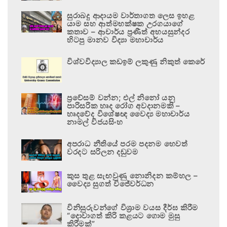
සුරාබදු ආදායම වාර්තාගත ලෙස ඉහළ
යාම සහ ආත්මභක්ෂක උරගයාගේ
කතාව – ආචාර්ය ප්‍රණීත් අභයසුන්දර
හිටපු මානව විද්‍යා මහාචාර්ය
විශ්වවිද්‍යාල කඩඉම් ලකුණු නිකුත් කෙරේ
ප්‍රවේසම් වන්න; එල් නිනෝ යනු
පාරිසරික හෘද රෝග අවදානමකි –
හෘදවේද විශේෂඥ වෛද්‍ය මහාචාර්ය
නාමල් විජයසිංහ
අපරාධ නීතියේ පරම පදනම හෙවත්
වරදට සරිලන දඬුවම
කුස තුළ සැඟවුණු නොනිදන කම්හල –
වෛද්‍ය සුගත් විජේවර්ධන
විනිසුරුවන්ගේ විශ්‍රාම වයස දීර්ඝ කිරීම
“දොවාගත් කිරි කළයට ගොම මුසු
කිරීමක්”