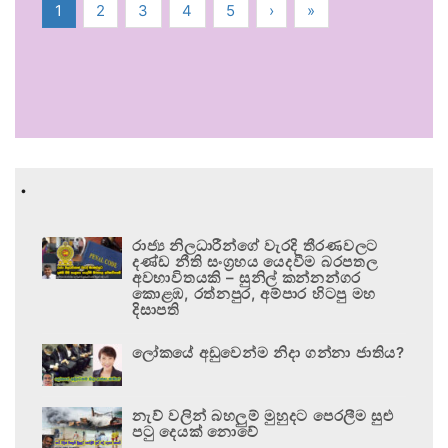
1
2
3
4
5
›
»
.
රාජ්‍ය නිලධාරීන්ගේ වැරදි තීරණවලට
දණ්ඩ නීති සංග්‍රහය යෙදවීම බරපතල
අවභාවිතයකි – සුනිල් කන්නන්ගර
කොළඹ, රත්නපුර, අම්පාර හිටපු මහ
දිසාපති
ලෝකයේ අඩුවෙන්ම නිදා ගන්නා ජාතිය?
නැව් වලින් බහලුම් මුහුදට පෙරලීම සුළු
පටු දෙයක් නොවේ