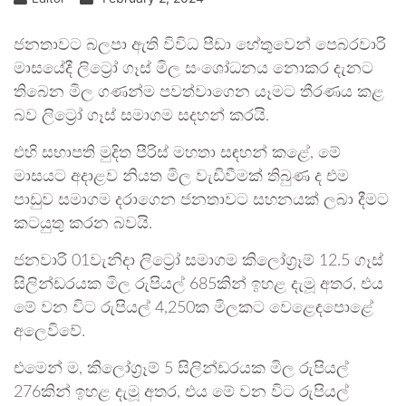
ජනතාවට බලපා ඇති විවිධ පීඩා හේතුවෙන් පෙබරවාරි
මාසයේදී ලිට්‍රෝ ගෑස් මිල සංශෝධනය නොකර දැනට
තිබෙන මිල ගණන්ම පවත්වාගෙන යෑමට තීරණය කළ
බව ලිට්‍රෝ ගෑස් සමාගම සදහන් කරයි.
එහි සභාපති මුදිත පීරිස් මහතා සඳහන් කළේ, මේ
මාසයට අදාළව නියත මිල වැඩිවීමක් තිබුණ ද එම
පාඩුව සමාගම දරාගෙන ජනතාවට සහනයක් ලබා දීමට
කටයුතු කරන බවයි.
ජනවාරි 01වැනිදා ලිට්‍රෝ සමාගම කිලෝග්‍රෑම් 12.5 ගෑස්
සිලින්ඩරයක මිල රුපියල් 685කින් ඉහළ දැමූ අතර, එය
මේ වන විට රුපියල් 4,250ක මිලකට වෙළෙඳපොළේ
අලෙවිවේ.
එමෙන් ම, කිලෝග්‍රෑම් 5 සිලින්ඩරයක මිල රුපියල්
276කින් ඉහළ දැමූ අතර, එය මේ වන විට රුපියල්