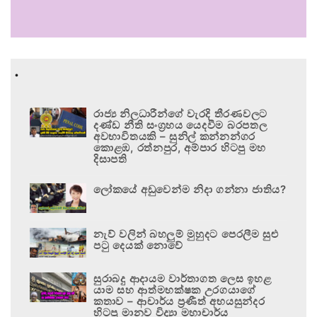
.
රාජ්‍ය නිලධාරීන්ගේ වැරදි තීරණවලට
දණ්ඩ නීති සංග්‍රහය යෙදවීම බරපතල
අවභාවිතයකි – සුනිල් කන්නන්ගර
කොළඹ, රත්නපුර, අම්පාර හිටපු මහ
දිසාපති
ලෝකයේ අඩුවෙන්ම නිදා ගන්නා ජාතිය?
නැව් වලින් බහලුම් මුහුදට පෙරලීම සුළු
පටු දෙයක් නොවේ
සුරාබදු ආදායම වාර්තාගත ලෙස ඉහළ
යාම සහ ආත්මභක්ෂක උරගයාගේ
කතාව – ආචාර්ය ප්‍රණීත් අභයසුන්දර
හිටපු මානව විද්‍යා මහාචාර්ය