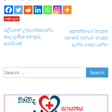
කාලීන පුවත්
එළිමහන් උද්ඝෝෂකයන්ට
ඥානක්කාගේ නැකත
කාලගුණික අනතුරු
එනකම් ඉන්නෙ නැතුව
ඇඟවීමක්
දැන්ම ගෙදර යන්න