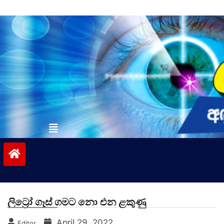
Skip
to
content
vinivida.lk
ලිට්‍රෝ ගෑස් ගමට නො එන ළකුණු
April 29, 2022
Editor