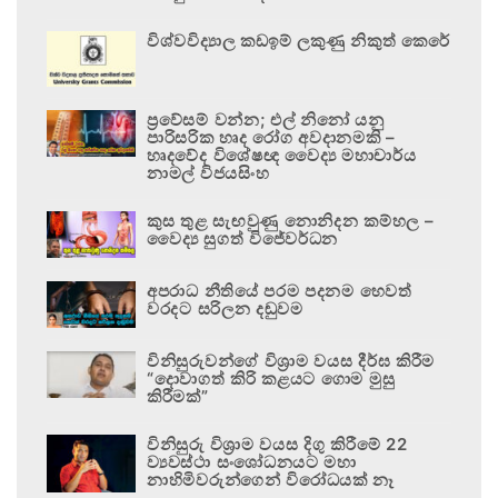
විශ්වවිද්‍යාල කඩඉම් ලකුණු නිකුත් කෙරේ
ප්‍රවේසම් වන්න; එල් නිනෝ යනු
පාරිසරික හෘද රෝග අවදානමකි –
හෘදවේද විශේෂඥ වෛද්‍ය මහාචාර්ය
නාමල් විජයසිංහ
කුස තුළ සැඟවුණු නොනිදන කම්හල –
වෛද්‍ය සුගත් විජේවර්ධන
අපරාධ නීතියේ පරම පදනම හෙවත්
වරදට සරිලන දඬුවම
විනිසුරුවන්ගේ විශ්‍රාම වයස දීර්ඝ කිරීම
“දොවාගත් කිරි කළයට ගොම මුසු
කිරීමක්”
විනිසුරු විශ්‍රාම වයස දිගු කිරීමේ 22
ව්‍යවස්ථා සංශෝධනයට මහා
නාහිමිවරුන්ගෙන් විරෝධයක් නෑ