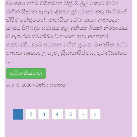
විශේෂයෙන්ම වර්තමාන සිදුවීම් මුල් කොට මාධ්‍ය
මඟින් සිදුවන ඇතැම් අසත්‍ය ප්‍රචාර සහ කරුණු විකෘති
කිරීම් හේතුවෙන්, මානසික රෝග සඳහා ලබාදෙන
ඖෂධ පිළිබඳව සමාජය තුළ අනියත බියක් නිර්මාණය
වී ඇත.එය සමාජයීය වශයෙන් ඉතා අහිතකර
තත්වයකි. මෙම සටහන මඟින් ප්‍රධාන මානසික රෝග
නාශක ඖෂධවල සැබෑ ක්‍රියාකාරීත්වය, ප්‍රචණ්ඩත්වය
…
වැඩිපුර කියවන්න
විනිවිද සායනය
July 15, 2026
/
1
2
3
4
5
›
»