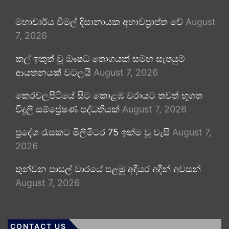
මහාචාර්ය විමල් දිසානායක අභාවප්‍රාප්ත වේ
August
7, 2026
කල් ඉකුත් වූ ඖෂධ තොගයක් සමඟ සැපයුම්
ආයතනයක් වටලයි
August 7, 2026
කෙරවලපිටියේ සිට කොළඹ වරායට තවත් භූගත
විදුලි සම්ප්‍රේෂණ පද්ධතියක්
August 7, 2026
ප්‍රදේශ රැසකට මිලිමීටර 75 ඉක්ම වූ වැසි
August 7,
2026
තුන්වන පාසල් වාරයේ පළමු අදියර අදින් අවසන්
August 7, 2026
CONTACT US