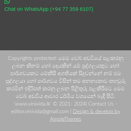
Chat on WhatsApp (+94 77 359 6107)
Copyrights protected: මෙම වෙබ් අඩවියේ පළකරනු
ලබන කිනම් හෝ දෙයකින් යම් පුද්ගලයකුට හෝ
පාර්ශවයකට යම්කිසි අගතියක් සිදුවන්නේ නම් එම
පුද්ගලයා හෝ පාර්ශවය විසින් තම අනන්‍යතාව තහවුරු
කරමින් ඉදිරිපත් කරනු ලබන පිළිතුරු පළකිරීමට මෙම
වෙබ් අඩවිය ආචාර ධර්මීය වශයෙන් බැඳී සිටී.
'www.vinivida.lk' © 2021- 2024| Contact Us -
editor.vinivida@gmail.com |
Design & develop by
AmpleThemes