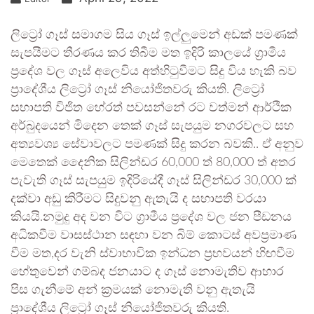
ලිට්‍රෝ ගෑස් සමාගම සිය ගෑස් ඉල්ලුමෙන් අඩක් පමණක්
සැපයීමට තීරණය කර තිබීම මත ඉදිරි කාලයේ ග්‍රාමීය
ප්‍රදේශ වල ගෑස් අලෙවිය අත්හිටුවීමට සිදු විය හැකි බව
ප්‍රාදේශීය ලිට්‍රෝ ගෑස් නියෝජිතවරු කියති. ලිට්‍රෝ
සභාපති විජිත හේරත් පවසන්නේ රට වත්මන් ආර්ථික
අර්බුදයෙන් මිදෙන තෙක් ගෑස් සැපයුම නගරවලට සහ
අත්‍යවශ්‍ය සේවාවලට පමණක් සිදු කරන බවකි.. ඒ අනුව
මෙතෙක් දෛනික සිලින්ඩර 60,000 ත් 80,000 ත් අතර
පැවැති ගෑස් සැපයුම ඉදිරියේදී ගෑස් සිලින්ඩර 30,000 ක්
දක්වා අඩු කිරීමට සිදුවනු ඇතැයි ද සභාපති වරයා
කියයි.නමුදු අද වන විට ග්‍රාමීය ප්‍රදේශ වල ජන පීඩනය
අධිකවීම වාසස්ථාන සඳහා වන බිම් කොටස් අවප්‍රමාණ
වීම මත,දර වැනි ස්වාභාවික ඉන්ධන ප්‍රභවයන් හිඟවීම
හේතුවෙන් ගම්බද ජනයාට ද ගෑස් නොමැතිව ආහාර
පිස ගැනීමේ අන් ක්‍රමයක් නොමැති වනු ඇතැයි
ප්‍රාදේශීය ලිට්‍රෝ ගෑස් නියෝජිතවරු කියති.