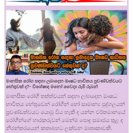
මානසික රෝග සඳහා ලබාදෙන ඖෂධ භාවිතය ප්‍රචණ්ඩත්වයට
හේතුවක් ද?- විශේෂඥ මනෝ වෛද්‍ය රූමි රූබන්
මානසික රෝගී තත්ත්වයන් සඳහා ලබාදෙන ඖෂධ
භාවිතය හේතුවෙන් රෝගීන් හෝ සාමාන්‍ය පුද්ගලයන්
ප්‍රචණ්ඩත්වයට යොමු විය හැකි ද යන්න වර්තමානයේ
රෝගීන්ගේ භාරකරුවන් මෙන්ම පොදු සමාජය තුළ ද
නිරන්තරයෙන් කතාබහට ලක්වන මාතෘකාවකි.