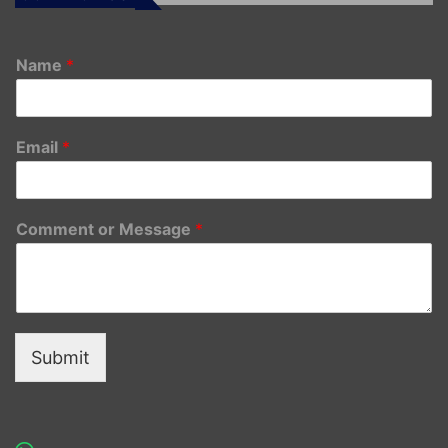
Name
*
Email
*
Comment or Message
*
Submit