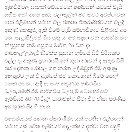
ඇඟවීම්වල සඳහන් වේ.මෙවන් තත්වයන් යටතේ වැසි
සහිත හෝ අහස අඳුරු වලාකුලින් බර කවර අවස්ථාවක
හෝ එළිමහන් ස්ථාන වල ජනතා ඒකරාශීත්වයන් වලදී
අකුණු අනතුරු ඇති වීමේ වැඩි සම්භාවිතාව පිළිබඳව අප
ඉතා සැළකිලිමත් විය යුතු ය. මේ සඳහා වන ආසන්නතම
නිදසුනක් නම් පසුගිය මාර්තු 26 වන දා
මාවනැල්ල,බැමිණිවත්ත සුසාන භූමියේ සිටි පිරිසකට
එල්ල වූ අකුණු ප්‍රහාරයයි.ඉන් කුඩා දරුවන් ද ඇතුළු විසි
පස් දෙනකු රෝහල් ගත කරන ලදී.ඔවුන් එම අකුණු
අනතුරට ලක් වී ඇත්තේ එම සොහොන් බිමේ පොල්
ගසක් වෙතට ඇදී ආ සෘජු අකුණක පාර්ශවීය
බලපැමෙනි.එම පාර්ශවීය බලපෑම් බොහෝ විට
ඇම්පියර් 60-70 විදුලි ධාරාවන්ට සීමා වීම නිසා මරණීය
අනතුරක් සිදු වී නැත.
එහෙත්,එසේ ජනතා ඒකරාශීත්වයක් පවතින එළිමහන්
ස්ථානයක් වෙත ඇම්පියර් දෙලක්ෂය දක්වා වන විදුලි