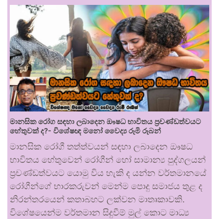
මානසික රෝග සඳහා ලබාදෙන ඖෂධ භාවිතය ප්‍රචණ්ඩත්වයට
හේතුවක් ද?- විශේෂඥ මනෝ වෛද්‍ය රූමි රූබන්
මානසික රෝගී තත්ත්වයන් සඳහා ලබාදෙන ඖෂධ
භාවිතය හේතුවෙන් රෝගීන් හෝ සාමාන්‍ය පුද්ගලයන්
ප්‍රචණ්ඩත්වයට යොමු විය හැකි ද යන්න වර්තමානයේ
රෝගීන්ගේ භාරකරුවන් මෙන්ම පොදු සමාජය තුළ ද
නිරන්තරයෙන් කතාබහට ලක්වන මාතෘකාවකි.
විශේෂයෙන්ම වර්තමාන සිදුවීම් මුල් කොට මාධ්‍ය