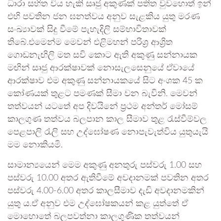
ධාරා සහිත විය හැකි සෘජු අකුණක් පතිත වුවහොත් ඉන්
එහි පවතින ජන ඝනත්වය අනුව සැළකිය යුතු මරණ
සංඛ්‍යාවක් සිදු වීමේ පැහැදිලි සම්භාවිතාවක්
තිබේ.එමෙන්ම මෙවන් එළිමහන් පරිශ්‍ර ආශ්‍රිත
ගොඩනැඟිලි මත සවි කොට ඇති අකුණු සන්නායක
මඟින් සෘජු ආරක්ෂාවක් නොසැලසෙනුයේ ඒවායේ
ආරක්ෂාව එම අකුණු සන්නායකයේ සිට අංශක 45 ක
කෝණයක් තුළට පමණක් සීමා වන බැවිනි. මෙවන්
තත්වයන් යටතේ අප දිවයිනේ ප්‍රථම අන්තර් මෝසම්
කාලගුණ තත්වය බලපාන කාල සීමාව තුළ රැස්වීම්වල
පෙළපාලි රැලි සහ උද්ඝෝෂණ නොපැවැත්විය යුතුයැයි
මම නොකියමි.
සාමාන්‍යයෙන් මෙම අකුණු අනතුරු පස්වරු 1.00 සහ
පස්වරු 10.00 අතර ඇතිවීමේ අවදානමක් පවතින අතර
පස්වරු 4.00-6.00 අතර කාලසීමාව දැඩි අවදානමකින්
යුතු ය.ඒ අනුව එම උද්ඝෝෂකයන් කළ යුත්තේ ඒ
මොහොතේ බලපවත්නා කාලගුණික තත්වයන්