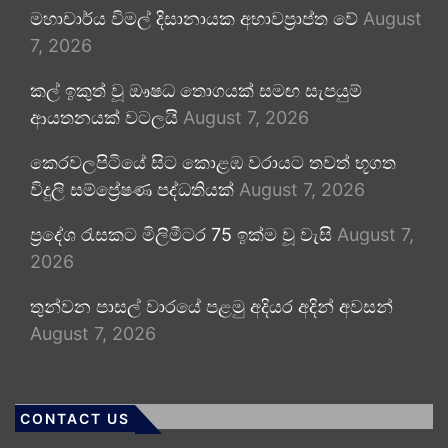
මහාචාර්ය විමල් දිසානායක අභාවප්‍රාප්ත වේ
August
7, 2026
කල් ඉකුත් වූ ඖෂධ තොගයක් සමඟ සැපයුම්
ආයතනයක් වටලයි
August 7, 2026
කෙරවලපිටියේ සිට කොළඹ වරායට තවත් භූගත
විදුලි සම්ප්‍රේෂණ පද්ධතියක්
August 7, 2026
ප්‍රදේශ රැසකට මිලිමීටර 75 ඉක්ම වූ වැසි
August 7,
2026
තුන්වන පාසල් වාරයේ පළමු අදියර අදින් අවසන්
August 7, 2026
CONTACT US