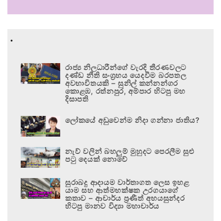
.
රාජ්‍ය නිලධාරීන්ගේ වැරදි තීරණවලට
දණ්ඩ නීති සංග්‍රහය යෙදවීම බරපතල
අවභාවිතයකි – සුනිල් කන්නන්ගර
කොළඹ, රත්නපුර, අම්පාර හිටපු මහ
දිසාපති
ලෝකයේ අඩුවෙන්ම නිදා ගන්නා ජාතිය?
නැව් වලින් බහලුම් මුහුදට පෙරලීම සුළු
පටු දෙයක් නොවේ
සුරාබදු ආදායම වාර්තාගත ලෙස ඉහළ
යාම සහ ආත්මභක්ෂක උරගයාගේ
කතාව – ආචාර්ය ප්‍රණීත් අභයසුන්දර
හිටපු මානව විද්‍යා මහාචාර්ය