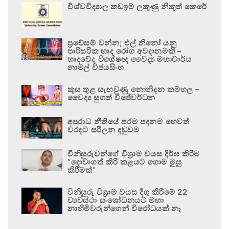
විශ්වවිද්‍යාල කඩඉම් ලකුණු නිකුත් කෙරේ
ප්‍රවේසම් වන්න; එල් නිනෝ යනු
පාරිසරික හෘද රෝග අවදානමකි –
හෘදවේද විශේෂඥ වෛද්‍ය මහාචාර්ය
නාමල් විජයසිංහ
කුස තුළ සැඟවුණු නොනිදන කම්හල –
වෛද්‍ය සුගත් විජේවර්ධන
අපරාධ නීතියේ පරම පදනම හෙවත්
වරදට සරිලන දඬුවම
විනිසුරුවන්ගේ විශ්‍රාම වයස දීර්ඝ කිරීම
“දොවාගත් කිරි කළයට ගොම මුසු
කිරීමක්”
විනිසුරු විශ්‍රාම වයස දිගු කිරීමේ 22
ව්‍යවස්ථා සංශෝධනයට මහා
නාහිමිවරුන්ගෙන් විරෝධයක් නෑ