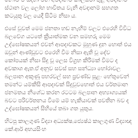
නොව ඒ සඳහා වන අවදානම් කාලසීමා තුළ අවදානම්
ස්ථාන වල ලෝහ භාවිතය වැනි අවදානම් සහගත
කටයුතු වල යෙදී සිටීම නිසා ය.
එසේ වුවත් මෙම ජනතා හඬ නැඟීම් වලට එරෙහි විවිධ
බලවේග යටතේ ක්‍රියාත්මක වන සමහරු මෙම
උද්ඝෝෂකයන් එවන් ආපදාවකට මුහුණ දුන හොත් එය
ඔවුන් ආණ්ඩුවට එරෙහි වීම නිසා ඇති වූ දේව
කෝපයක් නිසා සිදු වූ ලෙස විග්‍රහ කිරීමක් වීමට ද
අවකාශ ඇත.ඒ අනුව සවස් සහ සන්ධ්‍යා හෝරාවල
බලපාන අකුණු පහරවල් සහ ප්‍රචණ්ඩ සුළං හේතුවෙන්
තමන්ට යම්කිසි ආපදාවක් සිදුවුවහොත් එය වර්තමාන
ජනමතය නිශේධ කරන රටටම බලපාන අභ්‍යාග්‍යයක්
බවට පරිවර්තනය වීමේ යම් හැකියාවක් පවතින බව ද
උද්ඝෝෂකයන් සිහියේ තබා ගත යුතුය.
හිටපු කාලගුණ විද්‍යා අධ්‍යක්ෂ,ජ්‍යෙෂ්ඨ කාලගුණ විද්‍යාඥ
කේ.ආර් අභයසිංහ