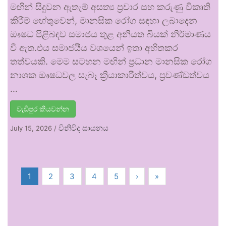
මඟින් සිදුවන ඇතැම් අසත්‍ය ප්‍රචාර සහ කරුණු විකෘති
කිරීම් හේතුවෙන්, මානසික රෝග සඳහා ලබාදෙන
ඖෂධ පිළිබඳව සමාජය තුළ අනියත බියක් නිර්මාණය
වී ඇත.එය සමාජයීය වශයෙන් ඉතා අහිතකර
තත්වයකි. මෙම සටහන මඟින් ප්‍රධාන මානසික රෝග
නාශක ඖෂධවල සැබෑ ක්‍රියාකාරීත්වය, ප්‍රචණ්ඩත්වය
…
වැඩිපුර කියවන්න
විනිවිද සායනය
July 15, 2026
/
1
2
3
4
5
›
»