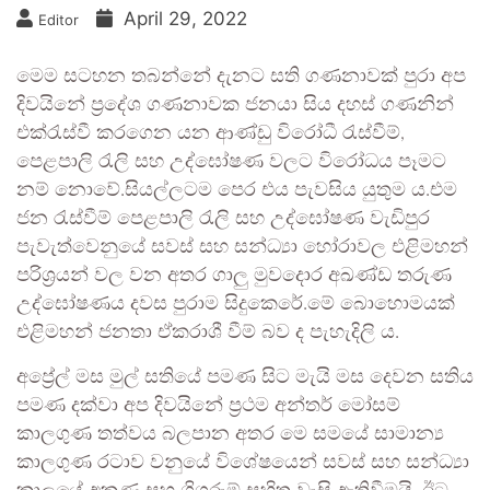
April 29, 2022
Editor
මෙම සටහන තබන්නේ දැනට සති ගණනාවක් පුරා අප
දිවයිනේ ප්‍රදේශ ගණනාවක ජනයා සිය දහස් ගණනින්
එක්රැස්වී කරගෙන යන ආණ්ඩු විරෝධී රැස්වීම්,
පෙළපාලි රැලි සහ උද්ඝෝෂණ වලට විරෝධය පෑමට
නම් නොවේ.සියල්ලටම පෙර එය පැවසිය යුතුම ය.එම
ජන රැස්වීම් පෙළපාලි රැලි සහ උද්ඝෝෂණ වැඩිපුර
පැවැත්වෙනුයේ සවස් සහ සන්ධ්‍යා හෝරාවල එළිමහන්
පරිශ්‍රයන් වල වන අතර ගාලු මුවදොර අඛණ්ඩ තරුණ
උද්ඝෝෂණය දවස පුරාම සිදුකෙරේ.මේ බොහොමයක්
එළිමහන් ජනතා ඒකරාශී වීම් බව ද පැහැදිලි ය.
අප්‍රේල් මස මුල් සතියේ පමණ සිට මැයි මස දෙවන සතිය
පමණ දක්වා අප දිවයිනේ ප්‍රථම අන්තර් මෝසම්
කාලගුණ තත්වය බලපාන අතර මෙ සමයේ සාමාන්‍ය
කාලගුණ රටාව වනුයේ විශේෂයෙන් සවස් සහ සන්ධ්‍යා