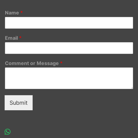
Name
*
Email
*
Comment or Message
*
Submit