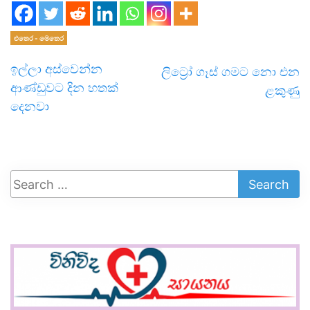
එතෙර - මෙතෙර
ඉල්ලා අස්වෙන්න
ලිට්‍රෝ ගෑස් ගමට නො එන
ආණ්ඩුවට දින හතක්
ළකුණු
දෙනවා