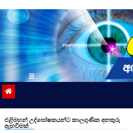
Skip
to
content
vinivida.lk
එළිමහන් උද්ඝෝෂකයන්ට කාලගුණික අනතුරු
ඇඟවීමක්