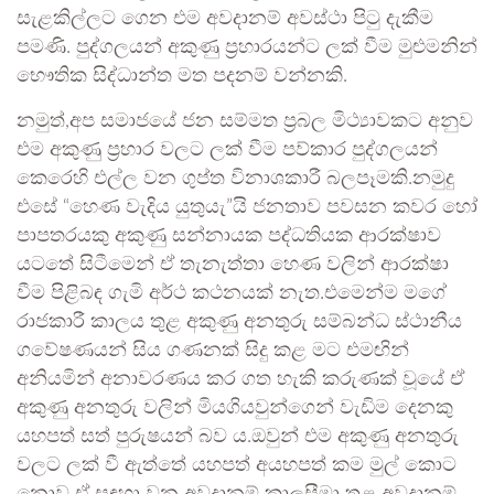
සැළකිල්ලට ගෙන එම අවදානම් අවස්ථා පිටු දැකීම
පමණි. පුද්ගලයන් අකුණු ප්‍රහාරයන්ට ලක් වීම මුළුමනින්
භෞතික සිද්ධාන්ත මත පදනම් වන්නකි.
නමුත්,අප සමාජයේ ජන සම්මත ප්‍රබල මිථ්‍යාවකට අනුව
එම අකුණු ප්‍රහාර වලට ලක් වීම පව්කාර පුද්ගලයන්
කෙරෙහි එල්ල වන ගුප්ත විනාශකාරී බලපෑමකි.නමුදු
එසේ “හෙණ වැදිය යුතුයැ”යි ජනතාව පවසන කවර හෝ
පාපතරයකු අකුණු සන්නායක පද්ධතියක ආරක්ෂාව
යටතේ සිටීමෙන් ඒ තැනැත්තා හෙණ වලින් ආරක්ෂා
වීම පිළිබඳ ගැමි අර්ථ කථනයක් නැත.එමෙන්ම මගේ
රාජකාරී කාලය තුළ අකුණු අනතුරු සම්බන්ධ ස්ථානීය
ගවේෂණයන් සිය ගණනක් සිදු කළ මට එමඟින්
අනියමින් අනාවරණය කර ගත හැකි කරුණක් වූයේ ඒ
අකුණු අනතුරු වලින් මියගියවුන්ගෙන් වැඩිම දෙනකු
යහපත් සත් පුරුෂයන් බව ය.ඔවුන් එම අකුණු අනතුරු
වලට ලක් වී ඇත්තේ යහපත් අයහපත් කම මුල් කොට