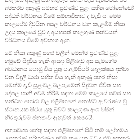
කාලයේ අකුණු සහ ගිගුරුම් සහිත වැසි ඇතිවීමයි. ඊට
අමතරව අකුණු සමඟම ප්‍රචණ්ඩ සුළං සහිත ටෝනේඩෝ
පද්ධති වර්ධනය වීමේ සම්භාවිතාව ද වැඩි ය. මෙම
කාලයේම දිවයින අසල වර්ධනය වන කැළඹීම් නිසා
උදය කාලයේ වුව ද අයහපත් කාලගුණ තත්වයන්
වර්ධනය වීමේ අවකාශ ඇත.
මේ නිසා අකුණු පහර වලින් මෙන්ම ප්‍රචණ්ඩ සුළං
හමුවේ සිදුවිය හැකි ආපදා පිළිබඳව අප සැමගේම
අවධානය යොමු විය යුතු ය.ඇම්පියර් දෙලක්ෂය දක්වා
වන විදුලි ධාරා සහිත විය හැකි අකුණු පහර නිසා
මෙන්ම දැඩි සුළංවල බලපෑමෙන් සිදුවන ජීවිත සහ
දේපල හානි අවම කිරීම සඳහා මෙම කාලයේ සවස් සහ
සන්ධ්‍යා හෝරා වල එළිමහනේ නොසිට ආවරණය වූ
ස්ථානයක සිටිය යුතු බවට කාලගුණ අංශ විසින්
නිරතුරුවම ජනතාව දැනුවත් කෙරෙයි.
අත්‍යාවශ්‍ය හේතු සඳහා එළිමහනේ සිටී නම් ලෝහමය
උපකරණ පරිහරණය අවම කළ යුතු බව ද එම අනතුරු