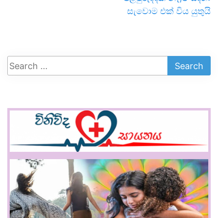
සැවොම එක් විය යුතුයි