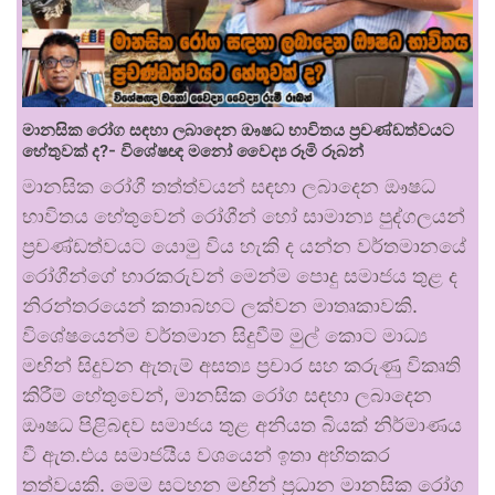
මානසික රෝග සඳහා ලබාදෙන ඖෂධ භාවිතය ප්‍රචණ්ඩත්වයට
හේතුවක් ද?- විශේෂඥ මනෝ වෛද්‍ය රූමි රූබන්
මානසික රෝගී තත්ත්වයන් සඳහා ලබාදෙන ඖෂධ
භාවිතය හේතුවෙන් රෝගීන් හෝ සාමාන්‍ය පුද්ගලයන්
ප්‍රචණ්ඩත්වයට යොමු විය හැකි ද යන්න වර්තමානයේ
රෝගීන්ගේ භාරකරුවන් මෙන්ම පොදු සමාජය තුළ ද
නිරන්තරයෙන් කතාබහට ලක්වන මාතෘකාවකි.
විශේෂයෙන්ම වර්තමාන සිදුවීම් මුල් කොට මාධ්‍ය
මඟින් සිදුවන ඇතැම් අසත්‍ය ප්‍රචාර සහ කරුණු විකෘති
කිරීම් හේතුවෙන්, මානසික රෝග සඳහා ලබාදෙන
ඖෂධ පිළිබඳව සමාජය තුළ අනියත බියක් නිර්මාණය
වී ඇත.එය සමාජයීය වශයෙන් ඉතා අහිතකර
තත්වයකි. මෙම සටහන මඟින් ප්‍රධාන මානසික රෝග