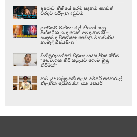
අපරාධ නීතියේ පරම පදනම හෙවත්
වරදට සරිලන දඬුවම
ප්‍රවේසම් වන්න; එල් නිනෝ යනු
පාරිසරික හෘද රෝග අවදානමකි –
හෘදවේද විශේෂඥ වෛද්‍ය මහාචාර්ය
නාමල් විජයසිංහ
විනිසුරුවන්ගේ විශ්‍රාම වයස දීර්ඝ කිරීම
“දොවාගත් කිරි කළයට ගොම මුසු
කිරීමක්”
නව යුද හමුදාපති ලෙස මේජර් ජෙනරාල්
නිලන්ත ප්‍රේමරත්න පත් කෙරේ