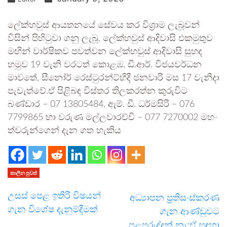
ලේක්හ­වුස් ආය­ත­නයේ සේවය කර විශ්‍රාම ලැබූ­වන්
විසින් පිහි­ටුවා ගනු ලැබූ, ලේක්හ­වුස් ආදි­වාසි එක­මු­තුව
මඟින් වාර්ෂි­කව පව­ත්වන ලේක්හ­වුස් ආදි­වාසි සුහද
හමුව 19 වැනි වර­ටත් කොළඹ, ඩී.ආර්. විජ­ය­ව­ර්ධන
මාවතේ, සීනෝර් රෙස්ටු­ර­න්ට්හිදී ජන­වාරි මස 17 වැනිදා
පැවැත්වේ.ඒ පිළිබ‍ඳ විස්තර තිල­ක­රත්න කුරු­විට
බණ්ඩාර – 07 13805484, ඇම්. ඩී. ධර්ම­සිරි – 076
7799865 හා වරුණ මල්ල­වා­රච්චි – 077 7270002 මහ­
ත්ව­රු­න්ගෙන් දැන ගත හැකිය
කාලීන පුවත්
උසස් පෙළ ඉතිරි විෂයන්
අධ්‍යාපන ප්‍රතිසංස්කරණ
ගැන විශේෂ දැනුම්දීමක්
ගැන ආණ්ඩුවට
පළපුරුද්දක් නෑ;ඒ සඳහා