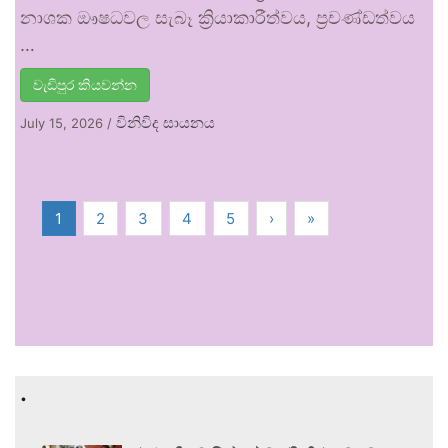
නාශක ඖෂධවල සැබෑ ක්‍රියාකාරීත්වය, ප්‍රචණ්ඩත්වය
…
වැඩිපුර කියවන්න
විනිවිද සායනය
July 15, 2026
/
1
2
3
4
5
›
»
.