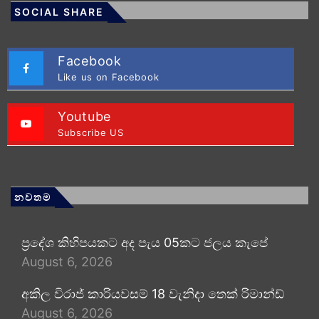
SOCIAL SHARE
Facebook
Like us on Facebook
Youtube
Subscribe US
නවතම
ප්‍රදේශ කිහිපයකට අද පැය 05කට ජලය කැපේ
August 6, 2026
අකිල විරාජ් කාරියවසම් 18 වැනිදා තෙක් රිමාන්ඩ්
August 6, 2026