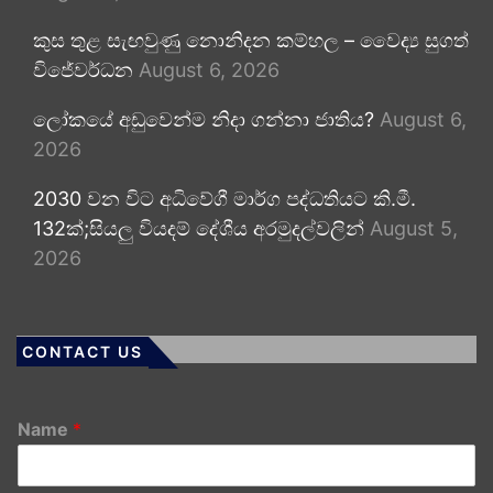
කුස තුළ සැඟවුණු නොනිදන කම්හල – වෛද්‍ය සුගත්
විජේවර්ධන
August 6, 2026
ලෝකයේ අඩුවෙන්ම නිදා ගන්නා ජාතිය?
August 6,
2026
2030 වන විට අධිවේගී මාර්ග පද්ධතියට කි.මී.
132ක්;සියලු වියදම් දේශීය අරමුදල්වලින්
August 5,
2026
CONTACT US
Name
*