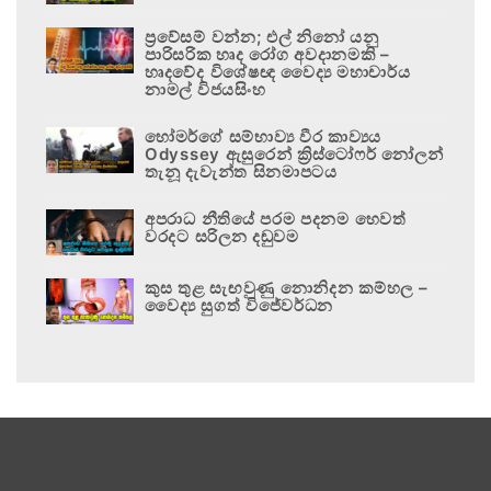
ප්‍රවේසම් වන්න; එල් නිනෝ යනු
පාරිසරික හෘද රෝග අවදානමකි –
හෘදවේද විශේෂඥ වෛද්‍ය මහාචාර්ය
නාමල් විජයසිංහ
හෝමර්ගේ සම්භාව්‍ය වීර කාව්‍යය
Odyssey ඇසුරෙන් ක්‍රිස්ටෝෆර් නෝලන්
තැනූ දැවැන්ත සිනමාපටය
අපරාධ නීතියේ පරම පදනම හෙවත්
වරදට සරිලන දඬුවම
කුස තුළ සැඟවුණු නොනිදන කම්හල –
වෛද්‍ය සුගත් විජේවර්ධන