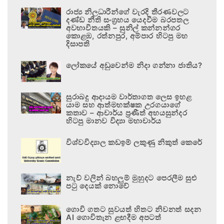
රාජ්‍ය නිලධාරීන්ගේ වැරදි තීරණවලට
දණ්ඩ නීති සංග්‍රහය යෙදවීම බරපතල
අවභාවිතයකි – සුනිල් කන්නන්ගර
කොළඹ, රත්නපුර, අම්පාර හිටපු මහ
දිසාපති
ලෝකයේ අඩුවෙන්ම නිදා ගන්නා ජාතිය?
සුරාබදු ආදායම වාර්තාගත ලෙස ඉහළ
යාම සහ ආත්මභක්ෂක උරගයාගේ
කතාව – ආචාර්ය ප්‍රණීත් අභයසුන්දර
හිටපු මානව විද්‍යා මහාචාර්ය
විශ්වවිද්‍යාල කඩඉම් ලකුණු නිකුත් කෙරේ
නැව් වලින් බහලුම් මුහුදට පෙරලීම සුළු
පටු දෙයක් නොවේ
ගොවි ගතට සුවයත් හිතට නිවනත් සදන
AI ගොවිතැන ළඟදීම අපටත්