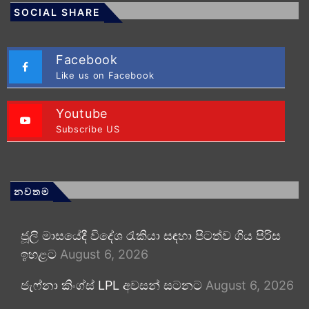
SOCIAL SHARE
Facebook
Like us on Facebook
Youtube
Subscribe US
නවතම
ජූලි මාසයේදී විදේශ රැකියා සඳහා පිටත්ව ගිය පිරිස
ඉහළට
August 6, 2026
ජැෆ්නා කිංග්ස් LPL අවසන් සටනට
August 6, 2026