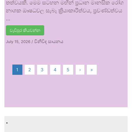
තත්වයකි. මෙම සටහන මඟින් ප්‍රධාන මානසික රෝග
නාශක ඖෂධවල සැබෑ ක්‍රියාකාරීත්වය, ප්‍රචණ්ඩත්වය
…
වැඩිපුර කියවන්න
විනිවිද සායනය
July 15, 2026
/
1
2
3
4
5
›
»
.