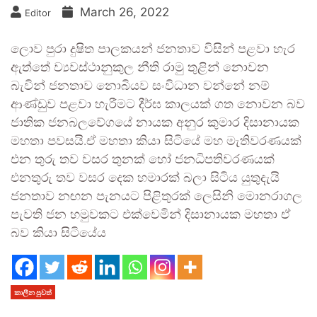
March 26, 2022
Editor
ලොව පුරා දුෂිත පාලකයන් ජනතාව විසින් පළවා හැර
ඇත්තේ ව්‍යවස්ථානුකුල නීති රාමු තුළින් නොවන
බැවින් ජනතාව නොබියව සංවිධාන වන්නේ නම්
ආණ්ඩුව පළවා හැරීමට දීර්ඝ කාලයක් ගත නොවන බව
ජාතික ජනබලවේගයේ නායක අනුර කුමාර දිසානායක
මහතා පවසයි.ඒ මහතා කියා සිටියේ මහ මැතිවරණයක්
එන තුරු තව වසර තුනක් හෝ ජනධිපතිවරණයක්
එනතුරු තව වසර දෙක හමාරක් බලා සිටිය යුතුදැයි
ජනතාව නඟන පැනයට පිළිතුරක් ලෙසිනි මොනරාගල
පැවති ජන හමුවකට එක්වෙමින් දිසානායක මහතා ඒ
බව කියා සිටියේය
කාලීන පුවත්