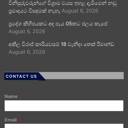
විනිසුරුවරුන්ගේ විශ්‍රාම වයස ඉහළ දැමීමෙන් නඩු
ප්‍රමාදයට විසඳුමක් නැහැ
August 6, 2026
ප්‍රදේශ කිහිපයකට අද පැය 05කට ජලය කැපේ
August 6, 2026
අකිල විරාජ් කාරියවසම් 18 වැනිදා තෙක් රිමාන්ඩ්
August 6, 2026
CONTACT US
Name
*
Email
*