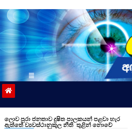
Skip
to
content
vinivida.lk
ලොව පුරා ජනතාව දුෂිත පාලකයන් පළවා හැර
ඇත්තේ ව්‍යවස්ථානුකුල නීති තුළින් නොවේ