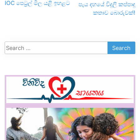
IOC පෙට්‍රල් මිල යළි ඉහළට
පැය දහයේ විදුලි කප්පාදු
කතාව බොරුවක්!