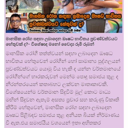
මානසික රෝග සඳහා ලබාදෙන ඖෂධ භාවිතය ප්‍රචණ්ඩත්වයට
හේතුවක් ද?- විශේෂඥ මනෝ වෛද්‍ය රූමි රූබන්
මානසික රෝගී තත්ත්වයන් සඳහා ලබාදෙන ඖෂධ
භාවිතය හේතුවෙන් රෝගීන් හෝ සාමාන්‍ය පුද්ගලයන්
ප්‍රචණ්ඩත්වයට යොමු විය හැකි ද යන්න වර්තමානයේ
රෝගීන්ගේ භාරකරුවන් මෙන්ම පොදු සමාජය තුළ ද
නිරන්තරයෙන් කතාබහට ලක්වන මාතෘකාවකි.
විශේෂයෙන්ම වර්තමාන සිදුවීම් මුල් කොට මාධ්‍ය
මඟින් සිදුවන ඇතැම් අසත්‍ය ප්‍රචාර සහ කරුණු විකෘති
කිරීම් හේතුවෙන්, මානසික රෝග සඳහා ලබාදෙන
ඖෂධ පිළිබඳව සමාජය තුළ අනියත බියක් නිර්මාණය
වී ඇත.එය සමාජයීය වශයෙන් ඉතා අහිතකර