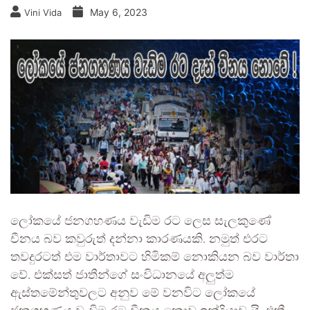
May 6, 2023
Vini Vida
ලෝකයේ ජනගහණය වැඩිම රට ලෙස සැලකුණේ
චීනය බව කවුරුත් දන්නා කාරණයකි. නමුත් එරට
තවදුරටත් එම වාර්තාවට හිමිකම් නොකියන බව වාර්තා
වේ. එක්සත් ජාතීන්ගේ සංවිධානයේ අලුත්ම
ඇස්තමේන්තුවලට අනුව මේ වනවිට ලෝකයේ