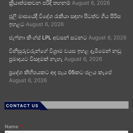
ක්‍රියාත්මකවන පරිදි තහනම්
August 6, 2026
ජූලි මාසයේදී විදේශ රැකියා සඳහා පිටත්ව ගිය පිරිස
ඉහළට
August 6, 2026
ජැෆ්නා කිංග්ස් LPL අවසන් සටනට
August 6, 2026
විනිසුරුවරුන්ගේ විශ්‍රාම වයස ඉහළ දැමීමෙන් නඩු
ප්‍රමාදයට විසඳුමක් නැහැ
August 6, 2026
ප්‍රදේශ කිහිපයකට අද පැය 05කට ජලය කැපේ
August 6, 2026
CONTACT US
Name
*