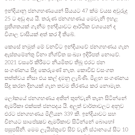
ඉන්දියානු ජනගහණයෙන් සියයට 47 ක්ම වයස අවුරුදු
25 ට අඩු අය යි. තරුණ ජනගහණය මෙවැනි ඉහළ
ප්‍රතිශතයක් ගැනීම ඉන්දියාවට ආර්ථික වශයෙන් ද
විශාල වාසියක් අත් කර දී තිබේ.
කෙසේ නමුත් මේ වනවිට ඉන්දියාවේ ජනගහණය ගැන
ඇස්තමේන්තු විනා නිශ්චිත සංඛ්‍යා ඉදිරිපත් නොවේ.
2021 වසරේ කිරීමට නියමිතව තිබූ එරට ජන
සංගණනය සිදු කෙරුණේ නැත. කොවිඩ් වසංගත
තත්ත්වය නිසා එය කල් දමනු ලැබිණි. මීළඟ සංගණනය
සිදු කරන දිනයක් ගැන තවම තීරණය කර නොමැත.
ලෝකයේ ජනගහණය අතින් තුන්වැනි තැන සිටින්නේ
ඇමරිකා එක්සත් ජනපදය යි. අලුත් වාර්තාවලට අනුව
එරට ජනගහණය මිලියන 339 කි. ඉන්දියාවට සහ
චීනයට සාපේක්‍ෂව ඇමරිකාව සිටින්නේ බොහෝ
පසුපසිනි. මෙම ලැයිස්තුවේ සිව් වැනි ස්ථානයේ සිට 10