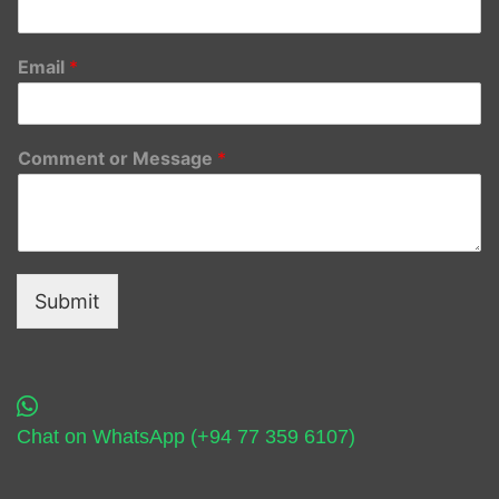
Email
*
Comment or Message
*
Submit
Chat on WhatsApp (+94 77 359 6107)