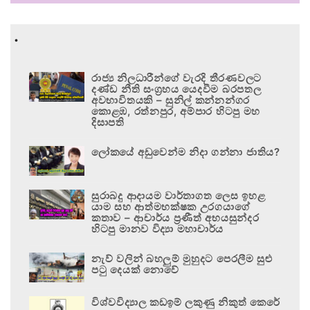
.
රාජ්‍ය නිලධාරීන්ගේ වැරදි තීරණවලට
දණ්ඩ නීති සංග්‍රහය යෙදවීම බරපතල
අවභාවිතයකි – සුනිල් කන්නන්ගර
කොළඹ, රත්නපුර, අම්පාර හිටපු මහ
දිසාපති
ලෝකයේ අඩුවෙන්ම නිදා ගන්නා ජාතිය?
සුරාබදු ආදායම වාර්තාගත ලෙස ඉහළ
යාම සහ ආත්මභක්ෂක උරගයාගේ
කතාව – ආචාර්ය ප්‍රණීත් අභයසුන්දර
හිටපු මානව විද්‍යා මහාචාර්ය
නැව් වලින් බහලුම් මුහුදට පෙරලීම සුළු
පටු දෙයක් නොවේ
විශ්වවිද්‍යාල කඩඉම් ලකුණු නිකුත් කෙරේ