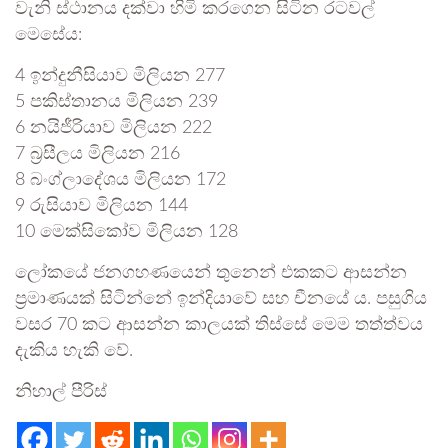
වැනි ස්ථානය දක්වා හිමි කරගෙන සිටින රටවල්
මෙසේය:
4 ඉන්දුනීසියාව මිලියන 277
5 පකිස්තානය මිලියන 239
6 නයිජීරියාව මිලියන 222
7 බ්‍රසීලය මිලියන 216
8 බංග්ලාදේශය මිලියන 172
9 රුසියාව මිලියන 144
10 මෙක්සිකෝව මිලියන 128
ලෝකයේ ජනගහණයෙන් තුනෙන් එකකට ආසන්න
ප්‍රමාණයක් සිටින්නේ ඉන්දියාවේ සහ චීනයේ ය. පසුගිය
වසර 70 කට ආසන්න කාලයක් තිස්සේ මෙම තත්ත්වය
දැකිය හැකි වේ.
නිහාල් පීරිස්