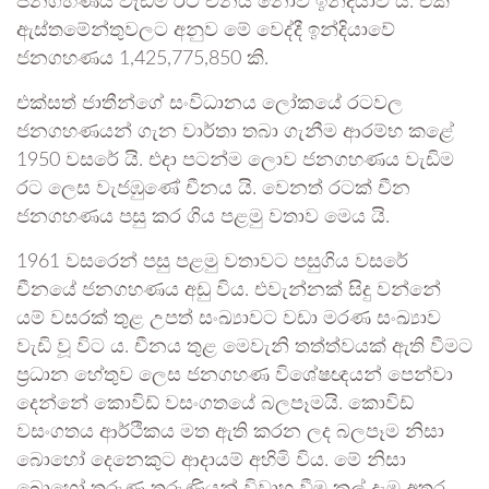
ජනගහණය වැඩිම රට චීනය නොව ඉන්දියාව යි. එකී
ඇස්තමේන්තුවලට අනුව මේ වෙද්දී ඉන්දියාවේ
ජනගහණය 1,425,775,850 කි.
එක්සත් ජාතීන්ගේ සංවිධානය ලෝකයේ රටවල
ජනගහණයන් ගැන වාර්තා තබා ගැනීම ආරම්භ කළේ
1950 වසරේ යි. එදා පටන්ම ලොව ජනගහණය වැඩිම
රට ලෙස වැජඹුණේ චීනය යි. වෙනත් රටක් චීන
ජනගහණය පසු කර ගිය පළමු වතාව මෙය යි.
1961 වසරෙන් පසු පළමු වතාවට පසුගිය වසරේ
චීනයේ ජනගහණය අඩු විය. එවැන්නක් සිදු වන්නේ
යම් වසරක් තුළ උපත් සංඛ්‍යාවට වඩා මරණ සංඛ්‍යාව
වැඩි වූ විට ය. චීනය තුළ මෙවැනි තත්ත්වයක් ඇති වීමට
ප්‍රධාන හේතුව ලෙස ජනගහණ විශේෂඥයන් පෙන්වා
දෙන්නේ කොවිඩ් වසංගතයේ බලපෑමයි. කොවිඩ්
වසංගතය ආර්ථිකය මත ඇති කරන ලද බලපෑම නිසා
බොහෝ දෙනෙකුට ආදායම් අහිමි විය. මේ නිසා