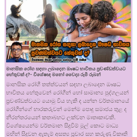
මානසික රෝග සඳහා ලබාදෙන ඖෂධ භාවිතය ප්‍රචණ්ඩත්වයට
හේතුවක් ද?- විශේෂඥ මනෝ වෛද්‍ය රූමි රූබන්
මානසික රෝගී තත්ත්වයන් සඳහා ලබාදෙන ඖෂධ
භාවිතය හේතුවෙන් රෝගීන් හෝ සාමාන්‍ය පුද්ගලයන්
ප්‍රචණ්ඩත්වයට යොමු විය හැකි ද යන්න වර්තමානයේ
රෝගීන්ගේ භාරකරුවන් මෙන්ම පොදු සමාජය තුළ ද
නිරන්තරයෙන් කතාබහට ලක්වන මාතෘකාවකි.
විශේෂයෙන්ම වර්තමාන සිදුවීම් මුල් කොට මාධ්‍ය
මඟින් සිදුවන ඇතැම් අසත්‍ය ප්‍රචාර සහ කරුණු විකෘති