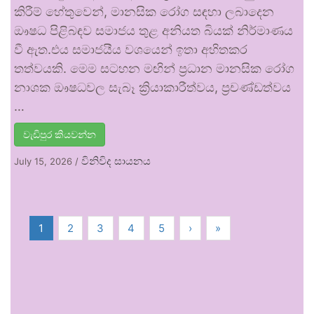
කිරීම් හේතුවෙන්, මානසික රෝග සඳහා ලබාදෙන
ඖෂධ පිළිබඳව සමාජය තුළ අනියත බියක් නිර්මාණය
වී ඇත.එය සමාජයීය වශයෙන් ඉතා අහිතකර
තත්වයකි. මෙම සටහන මඟින් ප්‍රධාන මානසික රෝග
නාශක ඖෂධවල සැබෑ ක්‍රියාකාරීත්වය, ප්‍රචණ්ඩත්වය
…
වැඩිපුර කියවන්න
විනිවිද සායනය
July 15, 2026
/
1
2
3
4
5
›
»