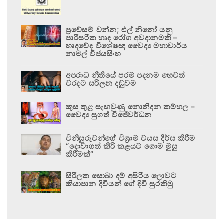
ප්‍රවේසම් වන්න; එල් නිනෝ යනු
පාරිසරික හෘද රෝග අවදානමකි –
හෘදවේද විශේෂඥ වෛද්‍ය මහාචාර්ය
නාමල් විජයසිංහ
අපරාධ නීතියේ පරම පදනම හෙවත්
වරදට සරිලන දඬුවම
කුස තුළ සැඟවුණු නොනිදන කම්හල –
වෛද්‍ය සුගත් විජේවර්ධන
විනිසුරුවන්ගේ විශ්‍රාම වයස දීර්ඝ කිරීම
“දොවාගත් කිරි කළයට ගොම මුසු
කිරීමක්”
සිරිලක සොබා දම් අසිරිය ලොවට
කියාපාන දිවියන් ගේ දිවි සුරකිමු