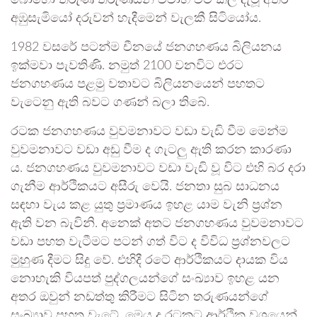
බොහෝ තරුණ තරුණියන් විවාහ වීම කල් දැමූ අතර
අඹුසැමියෝ දරුවන් හැදීමෙන් වැලකී සිටියෝය.
1982 වසරේ පටන්ම චීනයේ ජනගහණය බිලියනය
ඉක්මවා පැවතිණි. නමුත් 2100 වනවිට එරට
ජනගහණය පළමු වතාවට බිලියනයෙන් පහතට
වැටෙනු ඇති බවට ගණන් බලා තිබේ.
රටක ජනගහණය වුවමනාවට වඩා වැඩි වීම මෙන්ම
වුවමනාවට වඩා අඩු වීම ද ගැටලු ඇති කරන කාරණා
ය. ජනගහණය වුවමනාවට වඩා වැඩි වූ විට එහි බර දරා
ගැනීම ආර්ථිකයට අසීරු වෙයි. ජනතා සුබ සාධනය
සඳහා වැය කළ යුතු ප්‍රමාණය ඉහළ යාම වැනි ප්‍රශ්න
ඇති වන බැවිනි. අනෙක් අතට ජනගහණය වුවමනාවට
වඩා පහත වැටීමට පටන් ගත් විට ද විවිධ ප්‍රශ්නවලට
මුහුණ දීමට සිදු වේ. එහිදී රටේ ආර්ථිකයට දායක විය
නොහැකි වියපත් පුද්ගලයන්ගේ සංඛ්‍යාව ඉහළ යන
අතර ඔවුන් නඩත්තු කිරීමට සිටින තරුණයන්ගේ
සංඛ්‍යාව පහත වැටේ. මෙය ද රටකට ආර්ථික වශයෙන්