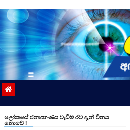
Skip
to
content
vinivida.lk
ලෝකයේ ජනගහණය වැඩිම රට දැන් චීනය
නොවේ !