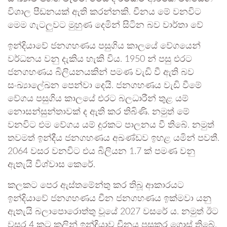
විශාල පීඩනයක් ඇති කරන්නකි. චීනය මේ වනවිට
මෙම ගැටලුවට මුහුණ දෙමින් සිටින බව වාර්තා වේ
ඉන්දියාවේ ජනගහණය පසුගිය කාලයේ වේගයෙන්
වර්ධනය වනු දැකිය හැකි විය. 1950 න් පසු එරට
ජනගහණය බිලියනයකින් පමණ වැඩි වී ඇති බව
සංඛ්‍යාලේඛන පෙන්වා දෙයි. ජනගහණය වැඩි වීමේ
වේගය පසුගිය කාලයේ එරට බලධාරීන් තුළ යම්
නොසන්සුන්තාවක් ද ඇති කර තිබිණි. නමුත් මේ
වනවිට එම වේගය යම් දුරකට පාලනය වී තිබේ. නමුත්
තවමත් ඉන්දීය ජනගහණය අඛණ්ඩව ඉහළ යමින් පවතී.
2064 වසර වනවිට එය බිලියන 1.7 ක් පමණ වනු
ඇතැයි විශ්වාස කෙරේ.
කලකට පෙර ඇස්තමේන්තු කර තිබූ ආකාරයට
ඉන්දියාවේ ජනගහණය චීන ජනගහණය ඉක්මවා යනු
ඇතැයි බලාපොරොත්තු වූයේ 2027 වසරේ ය. නමුත් ඊට
වසර 4 කට කලින් ඉන්දියාව චීනය පසුකර ගොස් තිබේ.