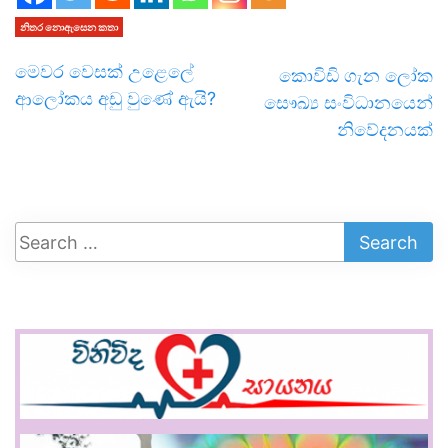
නිතර නොඇසෙන කතා
මෙවර වෙසක් උළෙලේ
කොවිඩි ගැන ලෝක
ආලෝකය අඩු වුණේ ඇයි?
සෞඛ්‍ය සංවිධානයෙන්
නිවේදනයක්