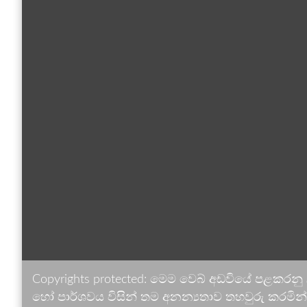
Copyrights protected: මෙම වෙබ් අඩවියේ පළකරනු
හෝ පාර්ශවය විසින් තම අනන්‍යතාව තහවුරු කරමින් ඉ