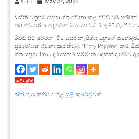
May 27, 2024
Editor
ඩිස්නි චිත්‍රපට සඳහා ගීත රචනා කළ රිචඩ් එම් ෂර්ම
තත්ත්වයන් හේතුවෙන් මිය යනවිට ඔහු 95 වැනි වියේ
රිචඩ් එම් ෂර්මන්, මීට පෙර නැසීගිය ඔහුගේ සහෝදර
ප්‍රමාණයක් රචනා කර තිබේ. “Mary Poppins” නම් ඩ
ගීත සඳහා 1965 දී ඔස්කාර් සම්මාන දෙකක් ද හිමිව ඇ
කාලීන පුවත්
ඉදිරි පැය කිහිපය තුළ සුළි කුණාටුවක්