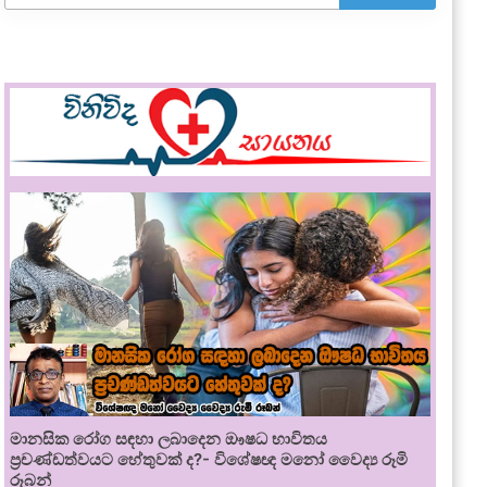
මානසික රෝග සඳහා ලබාදෙන ඖෂධ භාවිතය
ප්‍රචණ්ඩත්වයට හේතුවක් ද?- විශේෂඥ මනෝ වෛද්‍ය රූමි
රූබන්