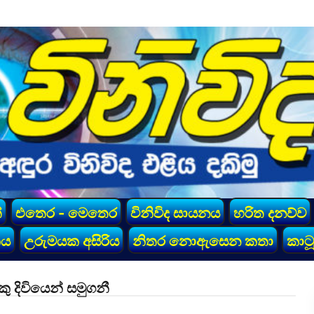
්
එතෙර - මෙතෙර
විනිවිද සායනය
හරිත දනව්ව
කය
උරුමයක අසිරිය
නිතර නොඇසෙන කතා
කාටූ
දිවියෙන් සමුගනී