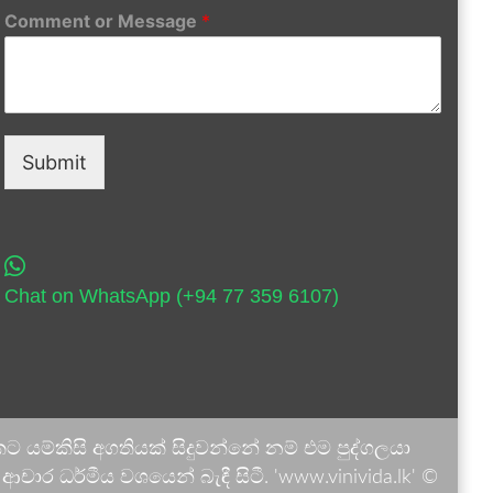
Comment or Message
*
Submit
Chat on WhatsApp (+94 77 359 6107)
 යම්කිසි අගතියක් සිදුවන්නේ නම් එම පුද්ගලයා
ාර ධර්මීය වශයෙන් බැඳී සිටී. 'www.vinivida.lk' ©