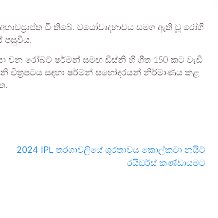
න් අභාවප්‍රාප්ත වී තිබේ. වයෝවෘදභාවය සමග ඇති වූ රෝගී
 පසුවිය.
යා වන රෝබට් ෂර්මන් සමඟ ඩිස්නි හි ගීත 150 කට වැඩි
ිස්නි චිත්‍රපටය සඳහා ෂර්මන් සහෝදරයන් නිර්මාණය කළ
ත.
2024 IPL තරගාවලියේ ශුරතාවය කොල්කටා නයිට්
රයිඩර්ස් කණ්ඩායමට