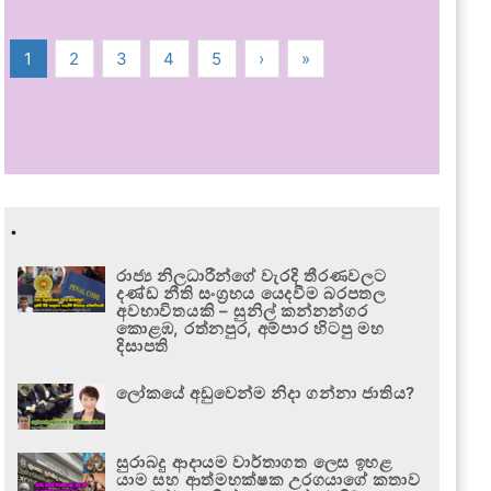
1
2
3
4
5
›
»
.
රාජ්‍ය නිලධාරීන්ගේ වැරදි තීරණවලට
දණ්ඩ නීති සංග්‍රහය යෙදවීම බරපතල
අවභාවිතයකි – සුනිල් කන්නන්ගර
කොළඹ, රත්නපුර, අම්පාර හිටපු මහ
දිසාපති
ලෝකයේ අඩුවෙන්ම නිදා ගන්නා ජාතිය?
සුරාබදු ආදායම වාර්තාගත ලෙස ඉහළ
යාම සහ ආත්මභක්ෂක උරගයාගේ කතාව