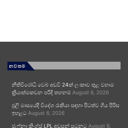
නවතම
නීතිවිරෝධී වෙබ් අඩවි 24ක් ලංකාව තුළ වහාම
ක්‍රියාත්මකවන පරිදි තහනම්
August 6, 2026
ජූලි මාසයේදී විදේශ රැකියා සඳහා පිටත්ව ගිය පිරිස
ඉහළට
August 6, 2026
ජැෆ්නා කිංග්ස් LPL අවසන් සටනට
August 6,