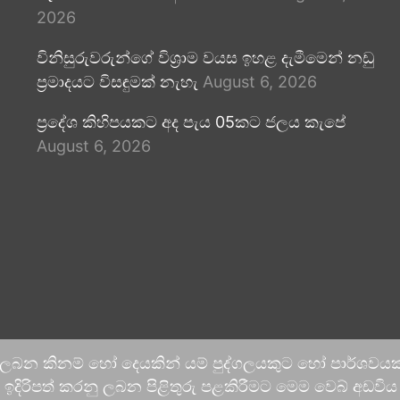
2026
විනිසුරුවරුන්ගේ විශ්‍රාම වයස ඉහළ දැමීමෙන් නඩු
ප්‍රමාදයට විසඳුමක් නැහැ
August 6, 2026
ප්‍රදේශ කිහිපයකට අද පැය 05කට ජලය කැපේ
August 6, 2026
 ලබන කිනම් හෝ දෙයකින් යම් පුද්ගලයකුට හෝ පාර්ශවයකට
දිරිපත් කරනු ලබන පිළිතුරු පළකිරීමට මෙම වෙබ් අඩවිය ආච