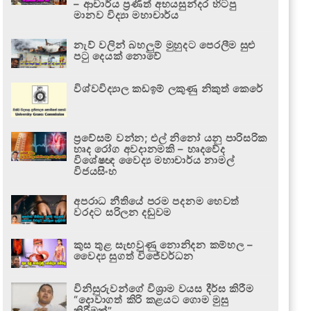
– ආචාර්ය ප්‍රණීත් අභයසුන්දර හිටපු
මානව විද්‍යා මහාචාර්ය
නැව් වලින් බහලුම් මුහුදට පෙරලීම සුළු
පටු දෙයක් නොවේ
විශ්වවිද්‍යාල කඩඉම් ලකුණු නිකුත් කෙරේ
ප්‍රවේසම් වන්න; එල් නිනෝ යනු පාරිසරික
හෘද රෝග අවදානමකි – හෘදවේද
විශේෂඥ වෛද්‍ය මහාචාර්ය නාමල්
විජයසිංහ
අපරාධ නීතියේ පරම පදනම හෙවත්
වරදට සරිලන දඬුවම
කුස තුළ සැඟවුණු නොනිදන කම්හල –
වෛද්‍ය සුගත් විජේවර්ධන
විනිසුරුවන්ගේ විශ්‍රාම වයස දීර්ඝ කිරීම
“දොවාගත් කිරි කළයට ගොම මුසු
කිරීමක්”