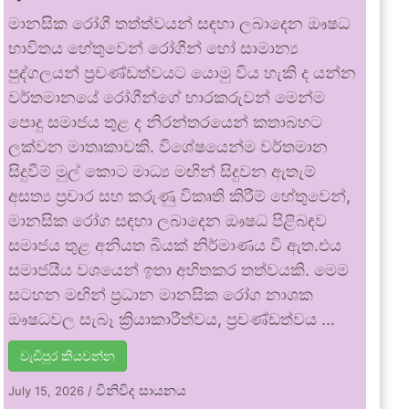
මානසික රෝගී තත්ත්වයන් සඳහා ලබාදෙන ඖෂධ
භාවිතය හේතුවෙන් රෝගීන් හෝ සාමාන්‍ය
පුද්ගලයන් ප්‍රචණ්ඩත්වයට යොමු විය හැකි ද යන්න
වර්තමානයේ රෝගීන්ගේ භාරකරුවන් මෙන්ම
පොදු සමාජය තුළ ද නිරන්තරයෙන් කතාබහට
ලක්වන මාතෘකාවකි. විශේෂයෙන්ම වර්තමාන
සිදුවීම් මුල් කොට මාධ්‍ය මඟින් සිදුවන ඇතැම්
අසත්‍ය ප්‍රචාර සහ කරුණු විකෘති කිරීම් හේතුවෙන්,
මානසික රෝග සඳහා ලබාදෙන ඖෂධ පිළිබඳව
සමාජය තුළ අනියත බියක් නිර්මාණය වී ඇත.එය
සමාජයීය වශයෙන් ඉතා අහිතකර තත්වයකි. මෙම
සටහන මඟින් ප්‍රධාන මානසික රෝග නාශක
ඖෂධවල සැබෑ ක්‍රියාකාරීත්වය, ප්‍රචණ්ඩත්වය …
වැඩිපුර කියවන්න
විනිවිද සායනය
July 15, 2026
/