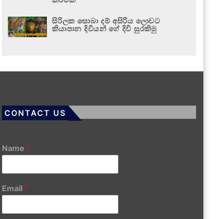
සිරිලක සොබා දම් අසිරිය ලොවට
කියාපාන දිවියන් ගේ දිවි සුරකිමු
CONTACT US
Name
*
Email
*