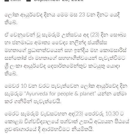
ලෝක ආයුර්වේද දිනය මෙම මස 23 වන දිනට යෙදී
තිබේ.
ඒ වෙනුවෙන් වූ සැමරුම් උත්සවය අද (23) දින සෞඛ්‍ය
හා ජනමාධ්‍ය අමාත්‍ය වෛද්‍ය නලින්ද ජයතිස්ස
මහතාගේ ප්‍රධානත්වයෙන් සහ ඉන්දීය මහ කොමසාරිස්
සන්තෝෂ් ජා මහතාගේ සහභාගීත්වයෙන් පැවැත්වීමට
ශ්‍රී ලංකා ආයුර්වේද දෙපාර්තමේන්තුව කටයුතු යොදා
තිබේ.
මෙවර 10 වන වරට පැවැත්වෙන ලෝක ආයුර්වේද දින
සැමරුම “Ayurveda for people & planet” යන්න තේමා
කර ගනිමින් පැවැත්වෙයි.
මෙරට සැමරුම් වැඩසටහන අද(23) පෙරවරු 10.30 ට
කොළඹ විශ්වවිද්‍යාලයේ පශ්චාත් උපාධි අධ්‍යයන පීඨයේ
ශ්‍රවණාගාරයේ දී ආරම්භවීමට නියමිතයි.