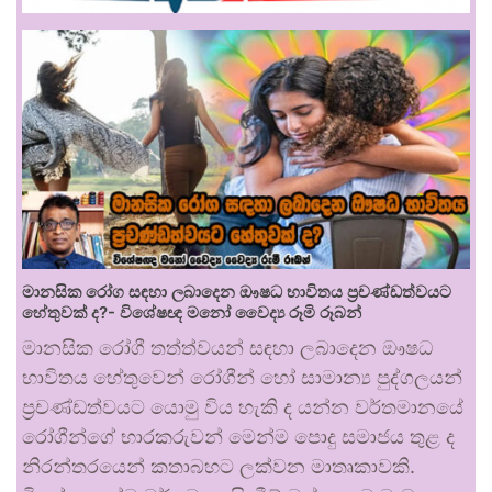
මානසික රෝග සඳහා ලබාදෙන ඖෂධ භාවිතය ප්‍රචණ්ඩත්වයට
හේතුවක් ද?- විශේෂඥ මනෝ වෛද්‍ය රූමි රූබන්
මානසික රෝගී තත්ත්වයන් සඳහා ලබාදෙන ඖෂධ
භාවිතය හේතුවෙන් රෝගීන් හෝ සාමාන්‍ය පුද්ගලයන්
ප්‍රචණ්ඩත්වයට යොමු විය හැකි ද යන්න වර්තමානයේ
රෝගීන්ගේ භාරකරුවන් මෙන්ම පොදු සමාජය තුළ ද
නිරන්තරයෙන් කතාබහට ලක්වන මාතෘකාවකි.