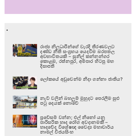
.
රාජ්‍ය නිලධාරීන්ගේ වැරදි තීරණවලට
දණ්ඩ නීති සංග්‍රහය යෙදවීම බරපතල
අවභාවිතයකි – සුනිල් කන්නන්ගර
කොළඹ, රත්නපුර, අම්පාර හිටපු මහ
දිසාපති
ලෝකයේ අඩුවෙන්ම නිදා ගන්නා ජාතිය?
නැව් වලින් බහලුම් මුහුදට පෙරලීම සුළු
පටු දෙයක් නොවේ
ප්‍රවේසම් වන්න; එල් නිනෝ යනු
පාරිසරික හෘද රෝග අවදානමකි –
හෘදවේද විශේෂඥ වෛද්‍ය මහාචාර්ය
නාමල් විජයසිංහ