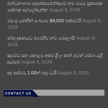
බන්ධනාගාර දෙපාර්තමේන්තුවේ නව මාධ්‍ය ප්‍රකාශක
සේනක පල්ලේතැන්න
August 9, 2026
ඩෙංගු රෝගීන් සංඛ්‍යාව 89,000 ඉක්මවයි
August 9,
2026
ශබ්ද දූෂණයට එරෙහිව නව රෙගුලාසි
August 9,
2026
කුවේට් සහ කොළඹ අතර ශ්‍රී ලංකන් ගුවන් සේවා යළි
ඇරඹේ
August 9, 2026
අද පස්වරු 2.00න් පසු වැසි
August 9, 2026
CONTACT US