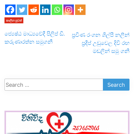
කාලීන පුවත්
ජ්‍යෙෂ්ඨ මාධ්‍ය­වේදී පිලිප් ඩී.
ප්‍රවීණ රංගන ශිල්පී නලීන්
කරු­ණා­රත්න සමුගනී
ප්‍රදීප් උඩුවෙල දිවි රඟ
මඬලින් සමු ගනී