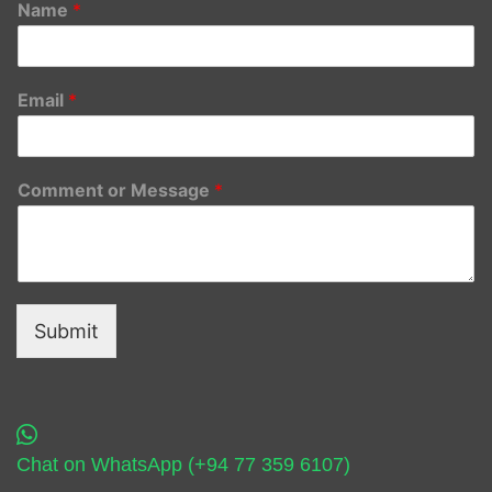
Name
*
Email
*
Comment or Message
*
Submit
Chat on WhatsApp (+94 77 359 6107)