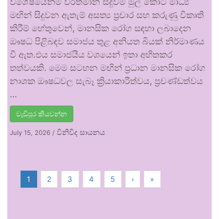
විශේෂයෙන්ම වර්තමාන සිදුවීම් මුල් කොට මාධ්‍ය
මඟින් සිදුවන ඇතැම් අසත්‍ය ප්‍රචාර සහ කරුණු විකෘති
කිරීම් හේතුවෙන්, මානසික රෝග සඳහා ලබාදෙන
ඖෂධ පිළිබඳව සමාජය තුළ අනියත බියක් නිර්මාණය
වී ඇත.එය සමාජයීය වශයෙන් ඉතා අහිතකර
තත්වයකි. මෙම සටහන මඟින් ප්‍රධාන මානසික රෝග
නාශක ඖෂධවල සැබෑ ක්‍රියාකාරීත්වය, ප්‍රචණ්ඩත්වය
…
වැඩිපුර කියවන්න
විනිවිද සායනය
July 15, 2026
/
1
2
3
4
5
›
»