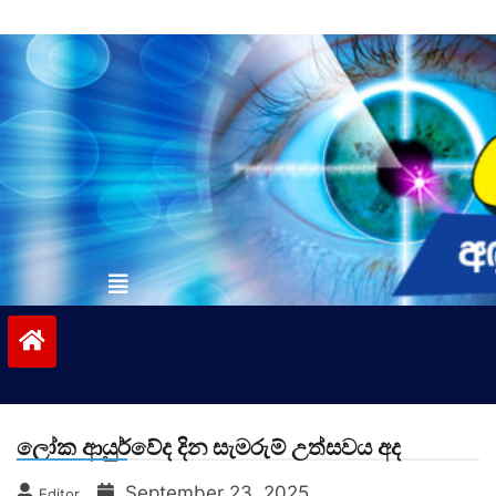
Skip
to
content
vinivida.lk
ලෝක ආයුර්වේද දින සැමරුම් උත්සවය අද
September 23, 2025
Editor