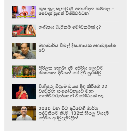
කුස තුළ සැඟවුණු නොනිදන කම්හල –
වෛද්‍ය සුගත් විජේවර්ධන
ගණිතය බැරිකම මෝඩකමක් ද?
මහාචාර්ය විමල් දිසානායක අභාවප්‍රාප්ත
වේ
සිරිලක සොබා දම් අසිරිය ලොවට
කියාපාන දිවියන් ගේ දිවි සුරකිමු
විනිසුරු විශ්‍රාම වයස දිගු කිරීමේ 22
ව්‍යවස්ථා සංශෝධනයට මහා
නාහිමිවරුන්ගෙන් විරෝධයක් නෑ
2030 වන විට අධිවේගී මාර්ග
පද්ධතියට කි.මී. 132ක්;සියලු වියදම්
දේශීය අරමුදල්වලින්