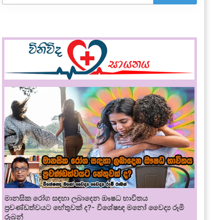
මානසික රෝග සඳහා ලබාදෙන ඖෂධ භාවිතය
ප්‍රචණ්ඩත්වයට හේතුවක් ද?- විශේෂඥ මනෝ වෛද්‍ය රූමි
රූබන්