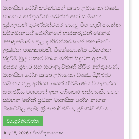
මානසික රෝගී තත්ත්වයන් සඳහා ලබාදෙන ඖෂධ
භාවිතය හේතුවෙන් රෝගීන් හෝ සාමාන්‍ය
පුද්ගලයන් ප්‍රචණ්ඩත්වයට යොමු විය හැකි ද යන්න
වර්තමානයේ රෝගීන්ගේ භාරකරුවන් මෙන්ම
පොදු සමාජය තුළ ද නිරන්තරයෙන් කතාබහට
ලක්වන මාතෘකාවකි. විශේෂයෙන්ම වර්තමාන
සිදුවීම් මුල් කොට මාධ්‍ය මඟින් සිදුවන ඇතැම්
අසත්‍ය ප්‍රචාර සහ කරුණු විකෘති කිරීම් හේතුවෙන්,
මානසික රෝග සඳහා ලබාදෙන ඖෂධ පිළිබඳව
සමාජය තුළ අනියත බියක් නිර්මාණය වී ඇත.එය
සමාජයීය වශයෙන් ඉතා අහිතකර තත්වයකි. මෙම
සටහන මඟින් ප්‍රධාන මානසික රෝග නාශක
ඖෂධවල සැබෑ ක්‍රියාකාරීත්වය, ප්‍රචණ්ඩත්වය …
වැඩිපුර කියවන්න
විනිවිද සායනය
July 15, 2026
/