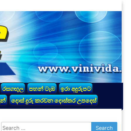
රසගඟුල
පහන් ටැඹ
ඉරා අදුරුපට
න්
දොස් දුරු කරවන දොස්තර උපදෙස්