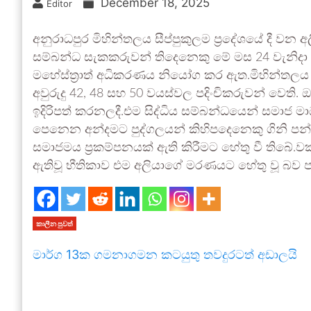
December 18, 2025
Editor
අනුරාධපුර මිහින්තලය සීප්පුකුලම ප්‍රදේශයේ දී වන අල
සම්බන්ධ සැකකරුවන් තිදෙනෙකු මේ මස 24 වැනිදා
මහේස්ත්‍රාත් අධිකරණය නියෝග කර ඇත.මිහින්තලය 
අවුරුදු 42, 48 සහ 50 වයස්වල පදිංචිකරුවන් වෙති
ඉදිරිපත් කරනලදී.එම සිද්ධිය සම්බන්ධයෙන් සමාජ 
පෙනෙන අන්දමට පුද්ගලයන් කිහිපදෙනෙකු ගිනි පන්දම්
සමාජමය ප්‍රකම්පනයක් ඇති කිරීමට හේතු වී තිබේ.ව
ඇතිවූ භීතිකාව එම අලියාගේ මරණයට හේතු වූ බව 
කාලීන පුවත්
මාර්ග 13ක ගමනාගමන කටයුතු තවදුරටත් අඩාලයි