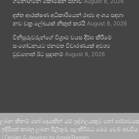
ගමනාගමන කොමිෂන් සභාව
August 8, 2026
දත්ත ආරක්ෂණ අධිකාරියෙන් රාජ්‍ය අංශය සඳහා
නව චක්‍ර ලේඛයක් නිකුත් කරයි
August 8, 2026
විනිසුරුවරුන්ගේ විශ්‍රාම වයස දීර්ඝ කිරීමේ
සංශෝධනයට ජනමත විචාරණයක් අවශ්‍ය
වුවහොත් ඊට සූදානම්
August 8, 2026
 ලබන කිනම් හෝ දෙයකින් යම් පුද්ගලයකුට හෝ පාර්ශවයකට
දිරිපත් කරනු ලබන පිළිතුරු පළකිරීමට මෙම වෙබ් අඩවිය ආච
 |
Design & develop by AmpleThemes