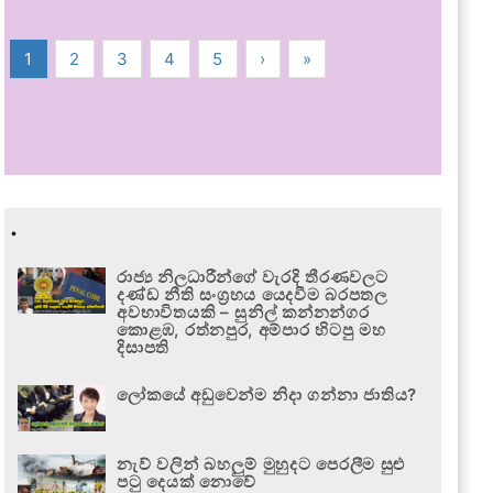
1
2
3
4
5
›
»
.
රාජ්‍ය නිලධාරීන්ගේ වැරදි තීරණවලට
දණ්ඩ නීති සංග්‍රහය යෙදවීම බරපතල
අවභාවිතයකි – සුනිල් කන්නන්ගර
කොළඹ, රත්නපුර, අම්පාර හිටපු මහ
දිසාපති
ලෝකයේ අඩුවෙන්ම නිදා ගන්නා ජාතිය?
නැව් වලින් බහලුම් මුහුදට පෙරලීම සුළු
පටු දෙයක් නොවේ