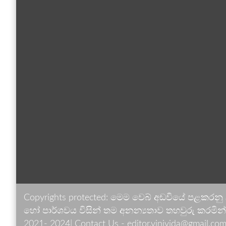
Copyrights protected: මෙම වෙබ් අඩවියේ පළකරනු
හෝ පාර්ශවය විසින් තම අනන්‍යතාව තහවුරු කරමින් ඉ
2021- 2024| Contact Us - editor.vinivida@gmail.com