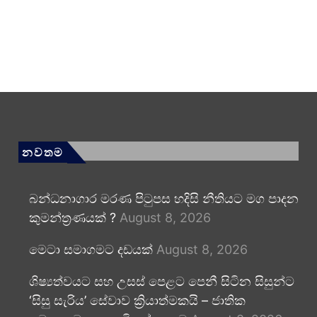
නවතම
බන්ධනාගාර මරණ පිටුපස හදිසි නීතියට මග පාදන
කුමන්ත්‍රණයක් ?
August 8, 2026
මෙටා සමාගමට දඩයක්
August 8, 2026
ශිෂ්‍යත්වයට සහ උසස් පෙළට පෙනී සිටින සිසුන්ට
‘සිසු සැරිය’ සේවාව ක්‍රියාත්මකයි – ජාතික