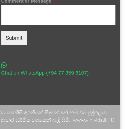
Comment or Message
*
Submit
Chat on WhatsApp (+94 77 359 6107)
 යම්කිසි අගතියක් සිදුවන්නේ නම් එම පුද්ගලයා
ාර ධර්මීය වශයෙන් බැඳී සිටී. 'www.vinivida.lk' ©