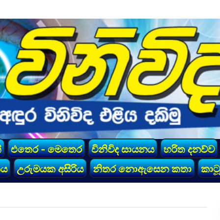
්
එතෙර - මෙතෙර
විනිවිද සායනය
හරිත දනව්ව
කය
උරුමයක අසිරිය
නිතර නොඇසෙන කතා
කාටූ