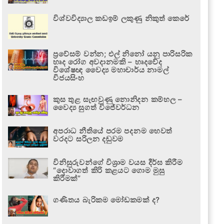
විශ්වවිද්‍යාල කඩඉම් ලකුණු නිකුත් කෙරේ
ප්‍රවේසම් වන්න; එල් නිනෝ යනු පාරිසරික
හෘද රෝග අවදානමකි – හෘදවේද
විශේෂඥ වෛද්‍ය මහාචාර්ය නාමල්
විජයසිංහ
කුස තුළ සැඟවුණු නොනිදන කම්හල –
වෛද්‍ය සුගත් විජේවර්ධන
අපරාධ නීතියේ පරම පදනම හෙවත්
වරදට සරිලන දඬුවම
විනිසුරුවන්ගේ විශ්‍රාම වයස දීර්ඝ කිරීම
“දොවාගත් කිරි කළයට ගොම මුසු
කිරීමක්”
ගණිතය බැරිකම මෝඩකමක් ද?