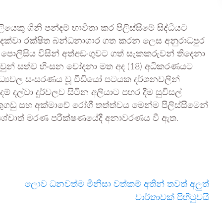
ියෙකු ගිනි පන්දම් භාවිතා කර පිලිස්සීමේ සිද්ධියට
 දක්වා රක්ෂිත බන්ධනාගාර ගත කරන ලෙස අනුරාධපුර
පොලිසිය විසින් අත්අඩංගුවට ගත් සැකකරුවන් තිදෙනා
. ඔවුන් සත්ව හිංසන චෝදනා මත අද (18) අධිකරණයට
මාධ්‍යවල සංසරණය වූ වීඩියෝ පටයක දර්ශනවලින්
 දල්වා දුර්වලව සිටින අලියාට පහර දීම සුවිසල්
කුගඩු සහ අක්මාවේ රෝගී තත්ත්වය මෙන්ම පිලිස්සීමෙන්
පශ්චාත් මරණ පරීක්ෂණයේදී අනාවරණය වී ඇත.
ලොව ධනවත්ම මිනිසා වත්කම් අතින් තවත් අලුත්
වාර්තාවක් පිහිටුවයි