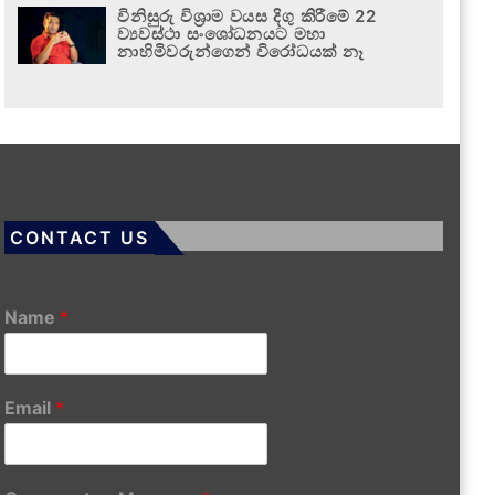
විනිසුරු විශ්‍රාම වයස දිගු කිරීමේ 22
ව්‍යවස්ථා සංශෝධනයට මහා
නාහිමිවරුන්ගෙන් විරෝධයක් නෑ
CONTACT US
Name
*
Email
*