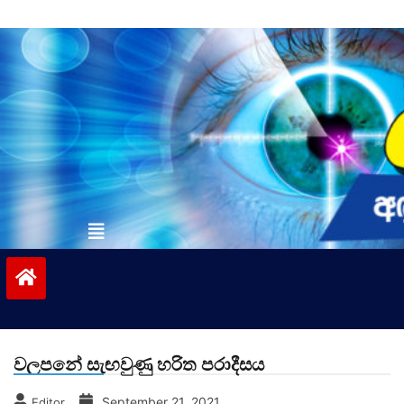
Skip
to
content
vinivida.lk
වලපනේ සැඟවුණු හරිත පරාදීසය
September 21, 2021
Editor