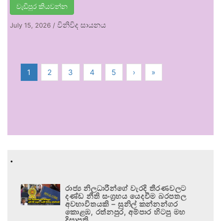
වැඩිපුර කියවන්න
විනිවිද සායනය
July 15, 2026
/
1
2
3
4
5
›
»
.
රාජ්‍ය නිලධාරීන්ගේ වැරදි තීරණවලට
දණ්ඩ නීති සංග්‍රහය යෙදවීම බරපතල
අවභාවිතයකි – සුනිල් කන්නන්ගර
කොළඹ, රත්නපුර, අම්පාර හිටපු මහ
දිසාපති