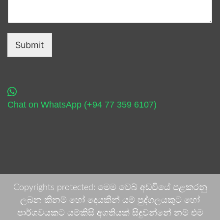
Submit
Chat on WhatsApp (+94 77 359 6107)
Copyrights protected: මෙම වෙබ් අඩවියේ පළකරනු
ලබන කිනම් හෝ දෙයකින් යම් පුද්ගලයකුට හෝ
පාර්ශවයකට යම්කිසි අගතියක් සිදුවන්නේ නම් එම