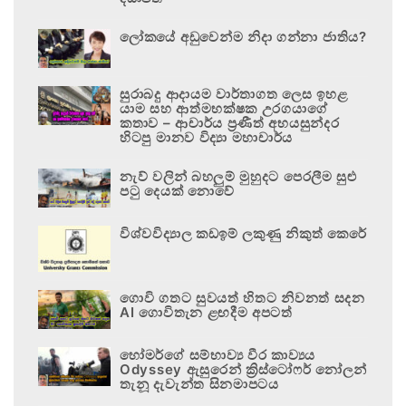
ලෝකයේ අඩුවෙන්ම නිදා ගන්නා ජාතිය?
සුරාබදු ආදායම වාර්තාගත ලෙස ඉහළ
යාම සහ ආත්මභක්ෂක උරගයාගේ
කතාව – ආචාර්ය ප්‍රණීත් අභයසුන්දර
හිටපු මානව විද්‍යා මහාචාර්ය
නැව් වලින් බහලුම් මුහුදට පෙරලීම සුළු
පටු දෙයක් නොවේ
විශ්වවිද්‍යාල කඩඉම් ලකුණු නිකුත් කෙරේ
ගොවි ගතට සුවයත් හිතට නිවනත් සදන
AI ගොවිතැන ළඟදීම අපටත්
හෝමර්ගේ සම්භාව්‍ය වීර කාව්‍යය
Odyssey ඇසුරෙන් ක්‍රිස්ටෝෆර් නෝලන්
තැනූ දැවැන්ත සිනමාපටය