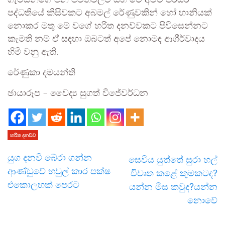
ගැමියන්ගේ ජන ජීවිතවලට සහ මේ අවට පරිසර
පද්ධතියේ කිසිවකට අබමල් රේණුවකින් හෝ හානියක්
නොකර මතු මේ වගේ හරිත දනව්වකට පිවිසෙන්නට
කැමති නම් ඒ සඳහා ඔබටත් අපේ නොමඳ ආශීර්වාදය
හිමි වනු ඇති.
රේණුකා දමයන්ති
ඡායාරූප – වෛද්‍ය සුගත් විජේවර්ධන
හරිත දනව්ව
යුග දනවි බේරා ගන්න
සෙවිය යුත්තේ සුරා හල්
ආණ්ඩුවේ හවුල් කාර පක්ෂ
විවෘත කළේ කුමකටද?
එකොලහක් පෙරට
යන්න මිස කවුද?යන්න
නොවේ