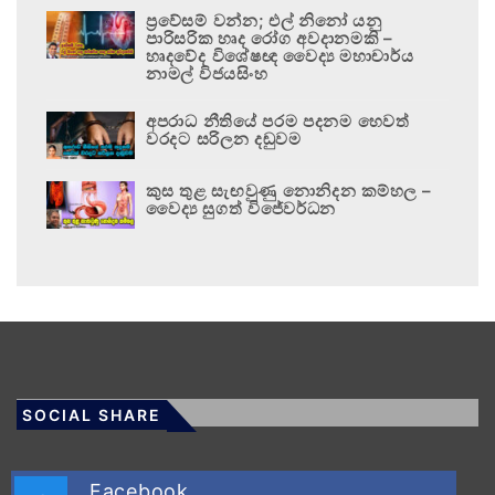
ප්‍රවේසම් වන්න; එල් නිනෝ යනු
පාරිසරික හෘද රෝග අවදානමකි –
හෘදවේද විශේෂඥ වෛද්‍ය මහාචාර්ය
නාමල් විජයසිංහ
අපරාධ නීතියේ පරම පදනම හෙවත්
වරදට සරිලන දඬුවම
කුස තුළ සැඟවුණු නොනිදන කම්හල –
වෛද්‍ය සුගත් විජේවර්ධන
SOCIAL SHARE
Facebook