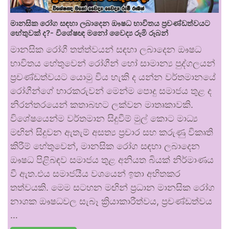
මානසික රෝග සඳහා ලබාදෙන ඖෂධ භාවිතය ප්‍රචණ්ඩත්වයට
හේතුවක් ද?- විශේෂඥ මනෝ වෛද්‍ය රූමි රූබන්
මානසික රෝගී තත්ත්වයන් සඳහා ලබාදෙන ඖෂධ
භාවිතය හේතුවෙන් රෝගීන් හෝ සාමාන්‍ය පුද්ගලයන්
ප්‍රචණ්ඩත්වයට යොමු විය හැකි ද යන්න වර්තමානයේ
රෝගීන්ගේ භාරකරුවන් මෙන්ම පොදු සමාජය තුළ ද
නිරන්තරයෙන් කතාබහට ලක්වන මාතෘකාවකි.
විශේෂයෙන්ම වර්තමාන සිදුවීම් මුල් කොට මාධ්‍ය
මඟින් සිදුවන ඇතැම් අසත්‍ය ප්‍රචාර සහ කරුණු විකෘති
කිරීම් හේතුවෙන්, මානසික රෝග සඳහා ලබාදෙන
ඖෂධ පිළිබඳව සමාජය තුළ අනියත බියක් නිර්මාණය
වී ඇත.එය සමාජයීය වශයෙන් ඉතා අහිතකර
තත්වයකි. මෙම සටහන මඟින් ප්‍රධාන මානසික රෝග
නාශක ඖෂධවල සැබෑ ක්‍රියාකාරීත්වය, ප්‍රචණ්ඩත්වය
…