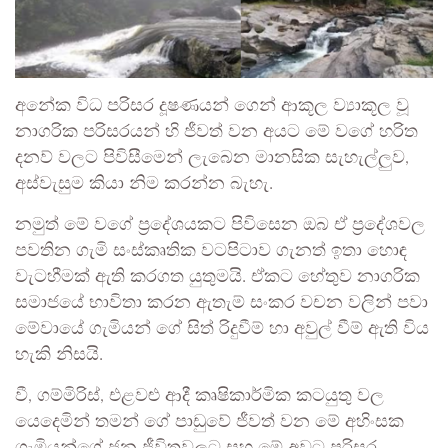
අනේක විධ පරිසර දූෂණයන් ගෙන් ආකූල ව්‍යාකූල වූ
නාගරික පරිසරයන් හි ජීවත් වන අයට මේ වගේ හරිත
දනව් වලට පිවිසීමෙන් ලැබෙන මානසික සැහැල්ලුව,
අස්වැසුම කියා නිම කරන්න බැහැ.
නමුත් මේ වගේ ප්‍රදේශයකට පිවිසෙන ඔබ ඒ ප්‍රදේශවල
පවතින ගැමි සංස්කෘතික වටපිටාව ගැනත් ඉතා හොඳ
වැටහීමක් ඇති කරගත යුතුමයි. ඒකට හේතුව නාගරික
සමාජයේ භාවිතා කරන ඇතැම් සංකර වචන වලින් පවා
මේවායේ ගැමියන් ගේ සිත් රිදුවීම් හා අවුල් වීම් ඇති විය
හැකි නිසයි.
වී, ගම්මිරිස්, එළවළු ආදී කෘෂිකාර්මික කටයුතු වල
යෙදෙමින් තමන් ගේ පාඩුවේ ජීවත් වන මේ අහිංසක