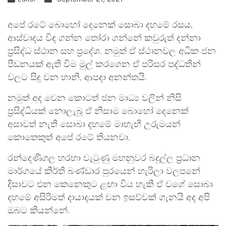
අපේ රටේ බොහෝ දෙනෙක් සොබා දහමේ රසය,
ආස්වාදය විඳ ගන්න තෝරා ගන්නේ කවුරුත් දන්නා
ප්‍රසිද්ධ ස්ථාන සහ ප්‍රදේශ. නමුත් ඒ ස්ථානවල අධික ජන
පීඩනයක් ඇති වීම මුල් කරගෙන ඒ පරිසර පද්ධතීන්
වලට සිදු වන හානි, ආපදා අනන්තයි.
නමුත් අද වෙන කොටත් ජන මාධ්‍ය වලින් නිසි
ප්‍රසිද්ධියක් නොලැබූ ඒ නිසාම බොහෝ දෙනෙක්
අසාවත් නැති සොබා දහමේ මාහැඟි උරුමයන්
කොතෙකුත් අපේ රටේ තියනවා.
රන්දෙණිගල හරහා වැටුණු මහනුවර බදුල්ල ප්‍රධාන
මාර්ගයේ කීර්ති බණ්ඩාර පුරයෙන් හැරිලා වලපනේ
දිසාවට එන කෙනෙකුට ළඟා විය හැකි ඒ වගේ සොබා
දහමේ අසිරිමත් දායාදයක් වන ඉසව්වක් ගැනයි අද අපි
ඔබට කියන්නේ.