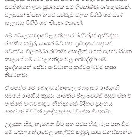
පවතින්නේ ඉතා සුවදායක සම ශීතෝෂ්ණ දේශගුණයක්.
වලපනේ කියන නමේ තේරුම වලක පිහිටි ගම හෝ
කැලයක පිහිටි ගම කියන එකනේ.
මේ බොලගන්දාවෙල අතීතයේ රජවරුන් අස්වද්දපු
රාජකීය කුඹුරු යායක් බව ජන ප්‍රවාදයේ සඳහන්
වෙනවා. වලගම්බා රජතුමා සොලීන් ගෙන් සැඟවී සිටින
කාලයේ මේ බොලගන්දාවෙල අස්වද්දවා මේ
ප්‍රදේශයෙන් සේවා සංවිධානය කරවපු බවට කතා
තිබෙනවා.
ඒ වගේම මේ බොලගන්දාවෙල මහනුවර රාජධානි
සමයේ රාජකීය කුඹුරු යායක්ව තිබූ බවටත් පසුව ඒක ඒ
පැත්තේ වංශවතකුට නින්දගමක් විදිහට ප්‍රදානය
කෙරුණු බවටත් ප්‍රදේශයේ පුරාවෘත්ත තියනවා.
උදෑසන හිරු නැගෙන විට සහ සවස හිරු බැස යන විට
මේ බොලගන්දාවෙල හෙල්මළු කුඹුරු යාය මනස්කාන්ත