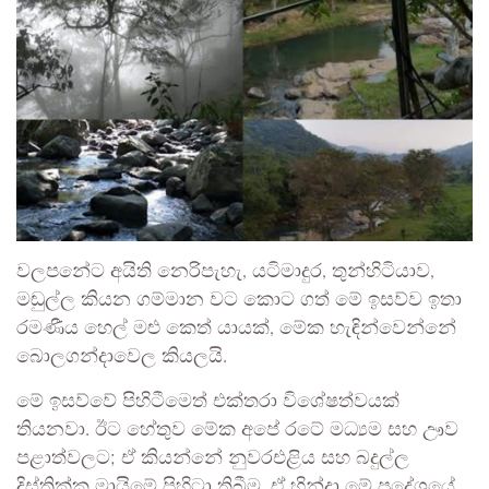
වලපනේට අයිති නෙරිපැහැ, යටිමාදුර, තුන්හිටියාව,
මඬුල්ල කියන ගම්මාන වට කොට ගත් මේ ඉසව්ව ඉතා
රමණීය හෙල් මළු කෙත් යායක්, මේක හැඳින්වෙන්නේ
බොලගන්දාවෙල කියලයි.
මේ ඉසව්වේ පිහිටීමෙත් එක්තරා විශේෂත්වයක්
තියනවා. ඊට හේතුව මේක අපේ රටේ මධ්‍යම සහ ඌව
පළාත්වලට; ඒ කියන්නේ නුවරඑළිය සහ බදුල්ල
දිස්ත්‍රික්ක මායිමේ පිහිටා තිබීම. ඒ හින්දා මේ ප්‍රදේශයේ