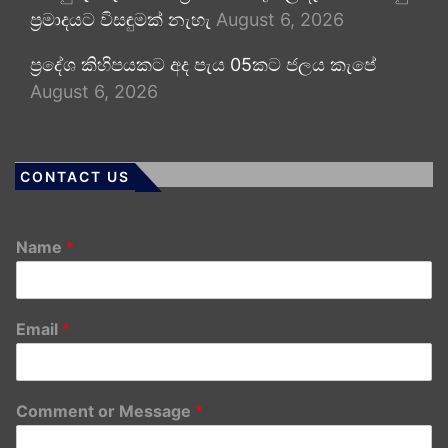
ප්‍රමාදයට විසඳුමක් නැහැ
August 6, 2026
ප්‍රදේශ කිහිපයකට අද පැය 05කට ජලය කැපේ
August 6, 2026
CONTACT US
Name
*
Email
*
Comment or Message
*