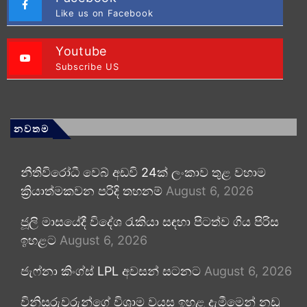
Like us on Facebook
Youtube
Subscribe US
නවතම
නීතිවිරෝධී වෙබ් අඩවි 24ක් ලංකාව තුළ වහාම
ක්‍රියාත්මකවන පරිදි තහනම්
August 6, 2026
ජූලි මාසයේදී විදේශ රැකියා සඳහා පිටත්ව ගිය පිරිස
ඉහළට
August 6, 2026
ජැෆ්නා කිංග්ස් LPL අවසන් සටනට
August 6, 2026
විනිසුරුවරුන්ගේ විශ්‍රාම වයස ඉහළ දැමීමෙන් නඩු