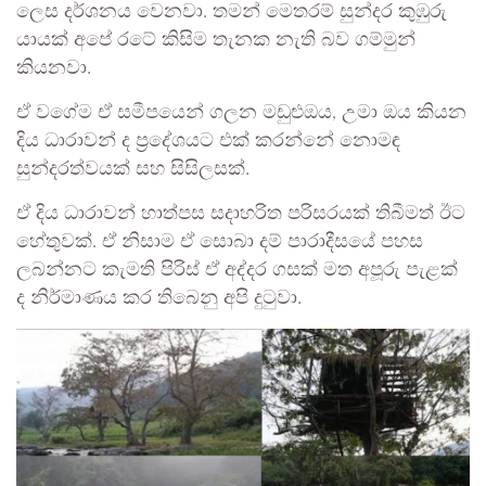
ලෙස දර්ශනය වෙනවා. තමන් මෙතරම් සුන්දර කුඹුරු
යායක් අපේ රටේ කිසිම තැනක නැති බව ගම්මුන්
කියනවා.
ඒ වගේම ඒ සමීපයෙන් ගලන මඩුළුඔය, උමා ඔය කියන
දිය ධාරාවන් ද ප්‍රදේශයට එක් කරන්නේ නොමඳ
සුන්දරත්වයක් සහ සිසිලසක්.
ඒ දිය ධාරාවන් හාත්පස සදාහරිත පරිසරයක් තිබීමත් ඊට
හේතුවක්. ඒ නිසාම ඒ සොබා දම් පාරාදීසයේ පහස
ලබන්නට කැමති පිරිස් ඒ අද්දර ගසක් මත අපූරු පැළක්
ද නිර්මාණය කර තිබෙනු අපි දුටුවා.