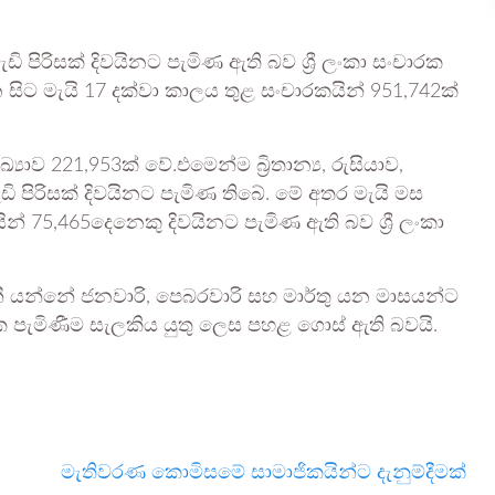
 පිරිසක් දිවයිනට පැමිණ ඇති බව ශ්‍රී ලංකා සංචාරක
 සිට මැයි 17 දක්වා කාලය තුළ සංචාරකයින් 951,742ක්
යාව 221,953ක් වේ.එමෙන්ම බ්‍රිතාන්‍ය, රුසියාව,
ි පිරිසක් දිවයිනට පැමිණ තිබේ. මේ අතර මැයි මස
න් 75,465දෙනෙකු දිවයිනට පැමිණ ඇති බව ශ්‍රී ලංකා
ී යන්නේ ජනවාරි, පෙබරවාරි සහ මාර්තු යන මාසයන්ට
ක පැමිණීම සැලකිය යුතු ලෙස පහළ ගොස් ඇති බවයි.
මැතිවරණ කොමිසමේ සාමාජිකයින්ට දැනුම්දීමක්