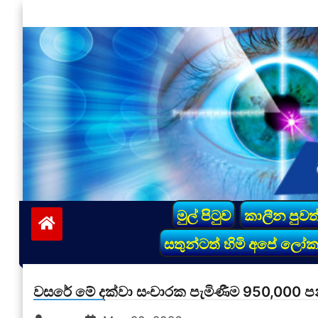
Skip
to
content
vinivida.lk
මුල් පිටුව
කාලීන පුවත
සතුන්ටත් හිමි අපේ ලෝ
වසරේ මේ දක්වා සංචාරක පැමිණීම 950,000 ප