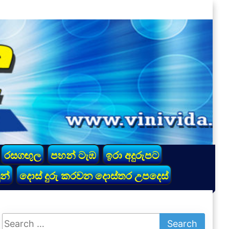
රසගඟුල
පහන් ටැඹ
ඉරා අදුරුපට
න්
දොස් දුරු කරවන දොස්තර උපදෙස්