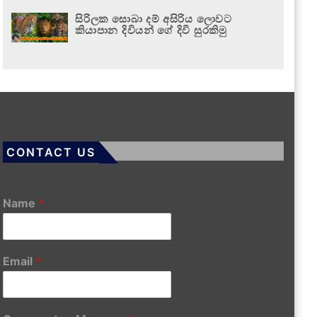
සිරිලක සොබා දම් අසිරිය ලොවට
කියාපාන දිවියන් ගේ දිවි සුරකිමු
CONTACT US
Name
*
Email
*