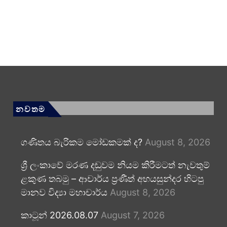
නවතම
ගණිතය බැරිකම මෝඩකමක් ද?
August 8, 2026
ශ්‍රී ලංකාවේ මරණ දඬුවම නියම කිරීමටත් නැවතුම්
ළකුණ තබමු – ආචාර්ය ප්‍රණීත් අභයසුන්දර හිටපු
මානව විද්‍යා මහාචාර්ය
August 8, 2026
කාටූන් 2026.08.07
August 7, 2026