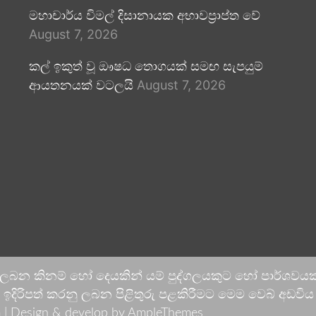
මහාචාර්ය විමල් දිසානායක අභාවප්‍රාප්ත වේ
August 7, 2026
කල් ඉකුත් වූ ඖෂධ තොගයක් සමඟ සැපයුම්
ආයතනයක් වටලයි
August 7, 2026
 ලබන කිනම් හෝ දෙයකින් යම් පුද්ගලයකුට හෝ පාර්ශවයකට
දිරිපත් කරනු ලබන පිළිතුරු පළකිරීමට මෙම වෙබ් අඩවිය ආච
 |
Design & develop by AmpleThemes