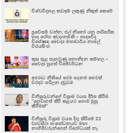
විශ්වවිද්‍යාල කඩඉම් ලකුණු නිකුත් කෙරේ
ප්‍රවේසම් වන්න; එල් නිනෝ යනු පාරිසරික
හෘද රෝග අවදානමකි – හෘදවේද
විශේෂඥ වෛද්‍ය මහාචාර්ය නාමල්
විජයසිංහ
කුස තුළ සැඟවුණු නොනිදන කම්හල –
වෛද්‍ය සුගත් විජේවර්ධන
අපරාධ නීතියේ පරම පදනම හෙවත්
වරදට සරිලන දඬුවම
විනිසුරුවන්ගේ විශ්‍රාම වයස දීර්ඝ කිරීම
“දොවාගත් කිරි කළයට ගොම මුසු
කිරීමක්”
විනිසුරු විශ්‍රාම වයස දිගු කිරීමේ 22
ව්‍යවස්ථා සංශෝධනයට මහා
නාහිමිවරුන්ගෙන් විරෝධයක් නෑ