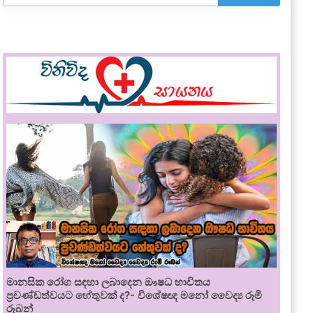
මානසික රෝග සඳහා ලබාදෙන ඖෂධ භාවිතය
ප්‍රචණ්ඩත්වයට හේතුවක් ද?- විශේෂඥ මනෝ වෛද්‍ය රූමි
රූබන්