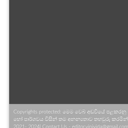
Copyrights protected: මෙම වෙබ් අඩවියේ පළකරනු
හෝ පාර්ශවය විසින් තම අනන්‍යතාව තහවුරු කරමින් ඉ
2021- 2024| Contact Us - editor.vinivida@gmail.com