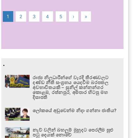
1
2
3
4
5
›
»
.
රාජ්‍ය නිලධාරීන්ගේ වැරදි තීරණවලට
දණ්ඩ නීති සංග්‍රහය යෙදවීම බරපතල
අවභාවිතයකි – සුනිල් කන්නන්ගර
කොළඹ, රත්නපුර, අම්පාර හිටපු මහ
දිසාපති
ලෝකයේ අඩුවෙන්ම නිදා ගන්නා ජාතිය?
නැව් වලින් බහලුම් මුහුදට පෙරලීම සුළු
පටු දෙයක් නොවේ