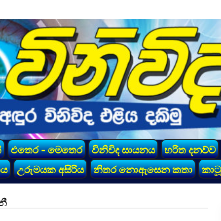
්
එතෙර - මෙතෙර
විනිවිද සායනය
හරිත දනව්ව
කය
උරුමයක අසිරිය
නිතර නොඇසෙන කතා
කාටූ
නී