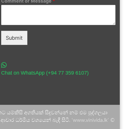
Comment or Message
*
Submit
Chat on WhatsApp (+94 77 359 6107)
 යම්කිසි අගතියක් සිදුවන්නේ නම් එම පුද්ගලයා
ාර ධර්මීය වශයෙන් බැඳී සිටී. 'www.vinivida.lk' ©