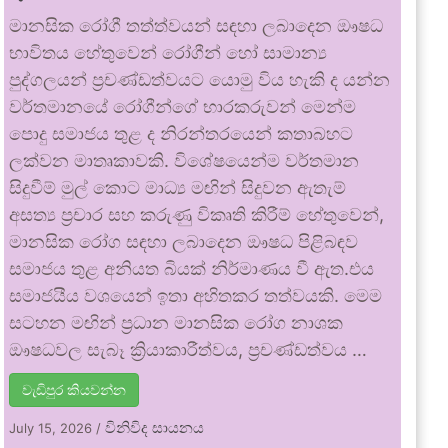
මානසික රෝගී තත්ත්වයන් සඳහා ලබාදෙන ඖෂධ
භාවිතය හේතුවෙන් රෝගීන් හෝ සාමාන්‍ය
පුද්ගලයන් ප්‍රචණ්ඩත්වයට යොමු විය හැකි ද යන්න
වර්තමානයේ රෝගීන්ගේ භාරකරුවන් මෙන්ම
පොදු සමාජය තුළ ද නිරන්තරයෙන් කතාබහට
ලක්වන මාතෘකාවකි. විශේෂයෙන්ම වර්තමාන
සිදුවීම් මුල් කොට මාධ්‍ය මඟින් සිදුවන ඇතැම්
අසත්‍ය ප්‍රචාර සහ කරුණු විකෘති කිරීම් හේතුවෙන්,
මානසික රෝග සඳහා ලබාදෙන ඖෂධ පිළිබඳව
සමාජය තුළ අනියත බියක් නිර්මාණය වී ඇත.එය
සමාජයීය වශයෙන් ඉතා අහිතකර තත්වයකි. මෙම
සටහන මඟින් ප්‍රධාන මානසික රෝග නාශක
ඖෂධවල සැබෑ ක්‍රියාකාරීත්වය, ප්‍රචණ්ඩත්වය …
වැඩිපුර කියවන්න
විනිවිද සායනය
July 15, 2026
/