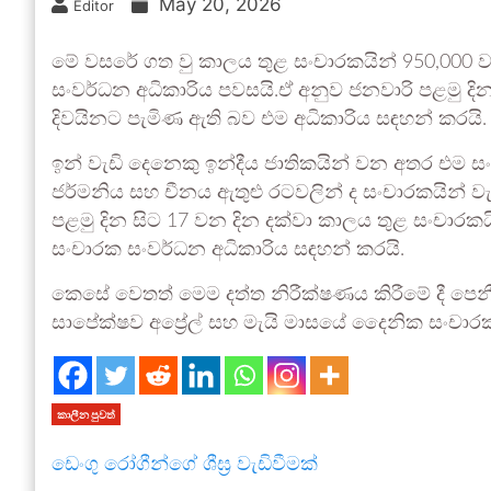
May 20, 2026
Editor
මේ වසරේ ගත වු කාලය තුළ සංචාරකයින් 950,000 වැඩි
සංවර්ධන අධිකාරිය පවසයි.ඒ අනුව ජනවාරි පළමු දින
දිවයිනට පැමිණ ඇති බව එම අධිකාරිය සඳහන් කරයි.
ඉන් වැඩි දෙනෙකු ඉන්දීය ජාතිකයින් වන අතර එම සංඛ්‍
ජර්මනිය සහ චීනය ඇතුළු රටවලින් ද සංචාරකයින් වැඩ
පළමු දින සිට 17 වන දින දක්වා කාලය තුළ සංචාරකයි
සංචාරක සංවර්ධන අධිකාරිය සඳහන් කරයි.
කෙසේ වෙතත් මෙම දත්ත නිරීක්ෂණය කිරීමේ දී පෙන
සාපේක්ෂව අප්‍රේල් සහ මැයි මාසයේ දෛනික සංචාර
කාලීන පුවත්
ඩෙංගු රෝගීන්ගේ ශීඝ්‍ර වැඩිවීමක්