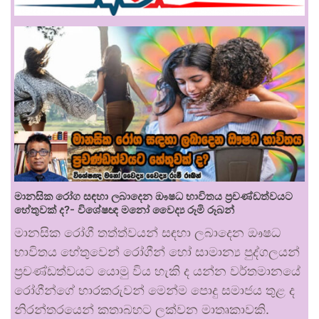
මානසික රෝග සඳහා ලබාදෙන ඖෂධ භාවිතය ප්‍රචණ්ඩත්වයට
හේතුවක් ද?- විශේෂඥ මනෝ වෛද්‍ය රූමි රූබන්
මානසික රෝගී තත්ත්වයන් සඳහා ලබාදෙන ඖෂධ
භාවිතය හේතුවෙන් රෝගීන් හෝ සාමාන්‍ය පුද්ගලයන්
ප්‍රචණ්ඩත්වයට යොමු විය හැකි ද යන්න වර්තමානයේ
රෝගීන්ගේ භාරකරුවන් මෙන්ම පොදු සමාජය තුළ ද
නිරන්තරයෙන් කතාබහට ලක්වන මාතෘකාවකි.