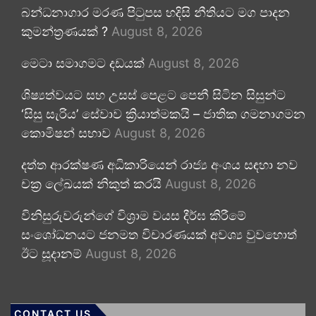
බන්ධනාගාර මරණ පිටුපස හදිසි නීතියට මග පාදන
කුමන්ත්‍රණයක් ?
August 8, 2026
මෙටා සමාගමට දඩයක්
August 8, 2026
ශිෂ්‍යත්වයට සහ උසස් පෙළට පෙනී සිටින සිසුන්ට
‘සිසු සැරිය’ සේවාව ක්‍රියාත්මකයි – ජාතික ගමනාගමන
කොමිෂන් සභාව
August 8, 2026
දත්ත ආරක්ෂණ අධිකාරියෙන් රාජ්‍ය අංශය සඳහා නව
චක්‍ර ලේඛයක් නිකුත් කරයි
August 8, 2026
විනිසුරුවරුන්ගේ විශ්‍රාම වයස දීර්ඝ කිරීමේ
සංශෝධනයට ජනමත විචාරණයක් අවශ්‍ය වුවහොත්
ඊට සූදානම්
August 8, 2026
CONTACT US