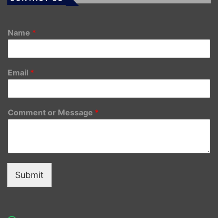
Name
*
Email
*
Comment or Message
*
Submit