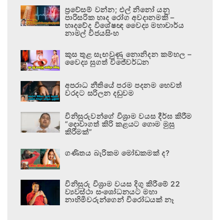
ප්‍රවේසම් වන්න; එල් නිනෝ යනු
පාරිසරික හෘද රෝග අවදානමකි –
හෘදවේද විශේෂඥ වෛද්‍ය මහාචාර්ය
නාමල් විජයසිංහ
කුස තුළ සැඟවුණු නොනිදන කම්හල –
වෛද්‍ය සුගත් විජේවර්ධන
අපරාධ නීතියේ පරම පදනම හෙවත්
වරදට සරිලන දඬුවම
විනිසුරුවන්ගේ විශ්‍රාම වයස දීර්ඝ කිරීම
“දොවාගත් කිරි කළයට ගොම මුසු
කිරීමක්”
ගණිතය බැරිකම මෝඩකමක් ද?
විනිසුරු විශ්‍රාම වයස දිගු කිරීමේ 22
ව්‍යවස්ථා සංශෝධනයට මහා
නාහිමිවරුන්ගෙන් විරෝධයක් නෑ