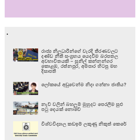
.
රාජ්‍ය නිලධාරීන්ගේ වැරදි තීරණවලට
දණ්ඩ නීති සංග්‍රහය යෙදවීම බරපතල
අවභාවිතයකි – සුනිල් කන්නන්ගර
කොළඹ, රත්නපුර, අම්පාර හිටපු මහ
දිසාපති
ලෝකයේ අඩුවෙන්ම නිදා ගන්නා ජාතිය?
නැව් වලින් බහලුම් මුහුදට පෙරලීම සුළු
පටු දෙයක් නොවේ
විශ්වවිද්‍යාල කඩඉම් ලකුණු නිකුත් කෙරේ