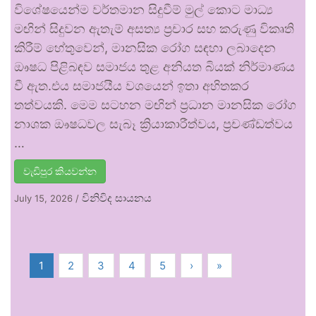
විශේෂයෙන්ම වර්තමාන සිදුවීම් මුල් කොට මාධ්‍ය
මඟින් සිදුවන ඇතැම් අසත්‍ය ප්‍රචාර සහ කරුණු විකෘති
කිරීම් හේතුවෙන්, මානසික රෝග සඳහා ලබාදෙන
ඖෂධ පිළිබඳව සමාජය තුළ අනියත බියක් නිර්මාණය
වී ඇත.එය සමාජයීය වශයෙන් ඉතා අහිතකර
තත්වයකි. මෙම සටහන මඟින් ප්‍රධාන මානසික රෝග
නාශක ඖෂධවල සැබෑ ක්‍රියාකාරීත්වය, ප්‍රචණ්ඩත්වය
…
වැඩිපුර කියවන්න
විනිවිද සායනය
July 15, 2026
/
1
2
3
4
5
›
»