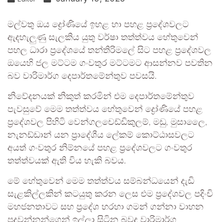
මල්වතු ඔය ද්‍රෝණියේ ඉහළ හා පහළ ප්‍රදේශවලට
ඇදහැලුණු සැලකිය යුතු වර්ෂා තත්ත්වය හේතුවෙන්
පහල ධාරා ප්‍රදේශයේ තන්තිරිමලේ සිට පහළ ප්‍රදේශවල
ඔයෙහි ජල මට්ටම ගංවතුර මට්ටමට ආසන්නව පවතින
බව වාරිමාර්ග දෙපාර්තමේන්තුව පවසයි.
නිවේදනයක් නිකුත් කරමින් එම දෙපාර්තමේන්තුව
පැවසුවේ මෙම තත්ත්වය හේතුවෙන් ද්‍රෝණියේ පහළ
ප්‍රදේශවල පිහිටි වෙන්ගලචෙඩ්ඩිකුලම්, මඩු, මුසාලෛ,
නැනඩ්ඩාන් යන ප්‍රාදේශීය ලේකම් කොට්ඨාසවලට
අයත් ගංවතුර නිම්නයේ පහළ ප්‍රදේශවලට ගංවතුර
තත්ත්වයක් ඇති විය හැකි බවය.
මේ හේතුවෙන් මෙම තත්ත්වය සම්බන්ධයෙන් දැඩි
සැළකිල්ලකින් කටයුතු කරන ලෙස එම ප්‍රදේශවල පදිංචි
මහජනතාවට සහ ප්‍රදේශ හරහා ගමන් ගන්නා වාහන
පදවන්නන්ගෙන් ඉල්ලා සිටින බවද වාරිමාර්ග