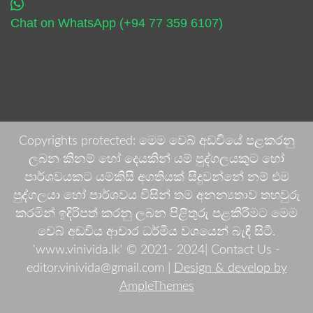
Chat on WhatsApp (+94 77 359 6107)
Copyrights protected: මෙම වෙබ් අඩවියේ පළකරනු
ලබන කිනම් හෝ දෙයකින් යම් පුද්ගලයකුට හෝ
පාර්ශවයකට යම්කිසි අගතියක් සිදුවන්නේ නම් එම
පුද්ගලයා හෝ පාර්ශවය විසින් තම අනන්‍යතාව තහවුරු
කරමින් ඉදිරිපත් කරනු ලබන පිළිතුරු පළකිරීමට මෙම
වෙබ් අඩවිය ආචාර ධර්මීය වශයෙන් බැඳී සිටී.
'www.vinivida.lk' © 2021- 2024| Contact Us -
editor.vinivida@gmail.com |
Design & develop by
AmpleThemes