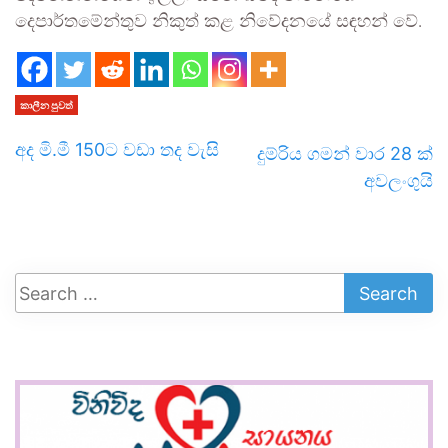
දෙපාර්තමේන්තුව නිකුත් කළ නිවේදනයේ සඳහන් වේ.
කාලීන පුවත්
අද මි.මී 150ට වඩා තද වැසි
දුම්රිය ගමන් වාර 28 ක්
අවලංගුයි