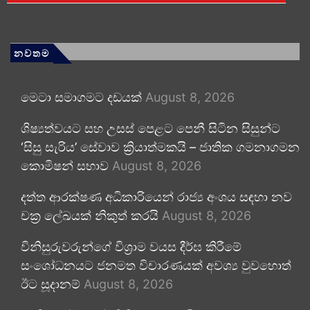
නවතම
මෙටා සමාගමට දඩයක්
August 8, 2026
ශිෂ්‍යත්වයට සහ උසස් පෙළට පෙනී සිටින සිසුන්ට
‘සිසු සැරිය’ සේවාව ක්‍රියාත්මකයි – ජාතික ගමනාගමන
කොමිෂන් සභාව
August 8, 2026
දත්ත ආරක්ෂණ අධිකාරියෙන් රාජ්‍ය අංශය සඳහා නව
චක්‍ර ලේඛයක් නිකුත් කරයි
August 8, 2026
විනිසුරුවරුන්ගේ විශ්‍රාම වයස දීර්ඝ කිරීමේ
සංශෝධනයට ජනමත විචාරණයක් අවශ්‍ය වුවහොත්
ඊට සූදානම්
August 8, 2026