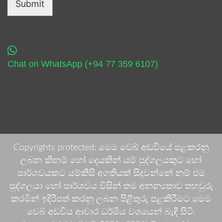
Submit
Chat on WhatsApp (+94 77 359 6107)
Copyrights protected: මෙම වෙබ් අඩවියේ පළකරනු
ලබන කිනම් හෝ දෙයකින් යම් පුද්ගලයකුට හෝ
පාර්ශවයකට යම්කිසි අගතියක් සිදුවන්නේ නම් එම
පුද්ගලයා හෝ පාර්ශවය විසින් තම අනන්‍යතාව තහවුරු
කරමින් ඉදිරිපත් කරනු ලබන පිළිතුරු පළකිරීමට මෙම
වෙබ් අඩවිය ආචාර ධර්මීය වශයෙන් බැඳී සිටී.