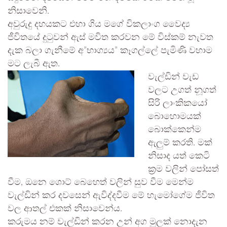
නිසාවෙනි.
අවුරුදු දහයකට එහා ගිය මගේ විකලාංග වෛද්‍ය
ජීවිතයේ දුටුවන් ඇස් මවිත කරවන මේ විස්කම් නැවත
දැක බලා ගැනීමේ අ”භාග්‍යය” කෑගල්ලේ පැමිණි වහාම
මට ලැබී ඇත.
වැල්ඩින් වැඩ
වලට උගත් නූගත්
සිරි ලාංකිකයෝ
බොහොමයක්
බොක්කෙන්ම
ඇලුම් කරති. මක්‌
නිසාද යත් කෙටි
ක්‍රම වලින් පෝසත්
වීම, ඔනෙ ශොට් බෙහෙත් වලින් සුව වීම මෙන්ම
වැල්ඩින් කර දවසෙන් ඇවිද්දවීම මේ හැමෝගේම ජීවිත
වල ආතල් එකක් නිසාවෙන්ය.
කරුමය නම් වැල්ඩින් කරන උන් අග මුලක් නොදැන