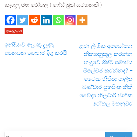
කෑගලු මහ රෝහල ( ෆේස් බුක් සටහනකි )
ඉරා අදුරුපට
ඉන්දියාව ලොකු ලූණු
ළමා ලිංගික අපයෝජන
අපනයන තහනම දිගු කරයි
නිත්‍යානුකූල කරන්න
හැදුවේ ශිෂ්ට සමාජය
මිලේච්ඡ කරන්නද? –
වෛද්‍ය නීතිඥ පාලිත
බණ්ඩාර සුභසිංහ නීති
වෛද්‍ය නිලධාරී ජාතික
රෝහල මහනුවර