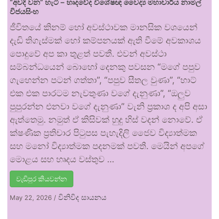
“අවදි වන” හැටි – හෘදවේද විශේෂඥ වෛද්‍ය මහාචාර්ය නාමල්
විජයසිංහ
ජීවිතයේ කිනම් හෝ අවස්ථාවක මානසික වශයෙන්
දැඩි තිගැස්මක් හෝ කම්පනයක් ඇති වීමේ අවකාශය
පොදුවේ අප කා තුළත් පවතී. එවන් අවස්ථා
සම්බන්ධයෙන් බොහෝ දෙනකු පවසන “මගේ පපුව
ගැහෙන්න පටන් ගත්තා”, “පපුව සීතල වුණා”, “හාට්
එක එක පාරටම නැවතුණා වගේ දැනුණා”, “ඔලුව
පුපුරන්න එනවා වගේ දැනුණා” වැනි ප්‍රකාශ ද අපි අසා
ඇත්තෙමු. නමුත් ඒ කිසිවක් හුදු හිස් වදන් නොවේ. ඒ
ක්ෂණික ප්‍රතිචාර පිටුපස පැහැදිලි ජෛව විද්‍යාත්මක
සහ මනෝ විද්‍යාත්මක පදනමක් පවතී. මෙයින් අපගේ
මොළය සහ හෘදය වස්තුව …
වැඩිපුර කියවන්න
විනිවිද සායනය
May 22, 2026
/