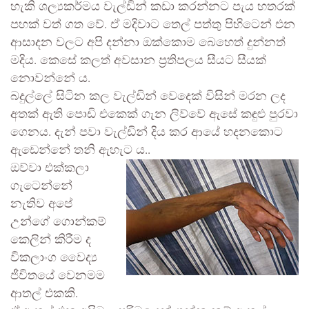
හැකි ශල්‍යකර්මය වැල්ඩින් කඩා කරන්නට පැය හතරක්
පහක් වත් ගත වේ. ඒ මදිවාට තෙල් පත්තු පිහිටෙන් එන
ආසාදන වලට අපි දන්නා ඔක්කොම බෙහෙත් දුන්නත්
මදිය. කෙසේ කලත් අවසාන ප්‍රතිපලය සීයට සීයක්‌
නොවන්නේ ය.
බදුල්ලේ සිටින කල වැල්ඩින් වෙදෙක් විසින් මරන ලද
අතක් ඇති පොඩි එකෙක් ගැන ලිව්වේ ඇසේ කඳුළු පුරවා
ගෙනය. දැන් පවා වැල්ඩින් දිය කර ආයේ හදනකොට
ඇඩෙන්නේ තනි ඇහැට ය..
ඔව්වා එක්කලා
ගැටෙන්නේ
නැතිව අපේ
උන්ගේ ගොන්කම්
කෙලින් කිරීම ද
විකලාංග වෛද්‍ය
ජීවිතයේ වෙනමම
ආතල් එකකි.