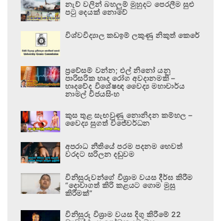
නැව් වලින් බහලුම් මුහුදට පෙරලීම සුළු
පටු දෙයක් නොවේ
විශ්වවිද්‍යාල කඩඉම් ලකුණු නිකුත් කෙරේ
ප්‍රවේසම් වන්න; එල් නිනෝ යනු
පාරිසරික හෘද රෝග අවදානමකි –
හෘදවේද විශේෂඥ වෛද්‍ය මහාචාර්ය
නාමල් විජයසිංහ
කුස තුළ සැඟවුණු නොනිදන කම්හල –
වෛද්‍ය සුගත් විජේවර්ධන
අපරාධ නීතියේ පරම පදනම හෙවත්
වරදට සරිලන දඬුවම
විනිසුරුවන්ගේ විශ්‍රාම වයස දීර්ඝ කිරීම
“දොවාගත් කිරි කළයට ගොම මුසු
කිරීමක්”
විනිසුරු විශ්‍රාම වයස දිගු කිරීමේ 22