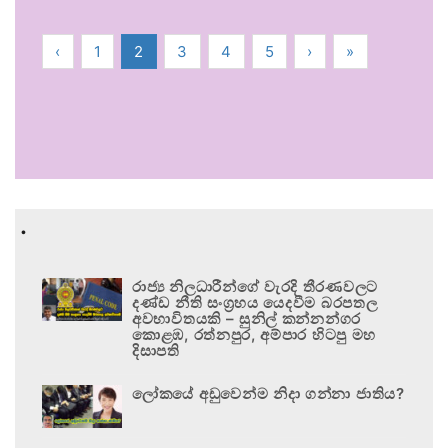
‹
1
2
3
4
5
›
»
.
රාජ්‍ය නිලධාරීන්ගේ වැරදි තීරණවලට
දණ්ඩ නීති සංග්‍රහය යෙදවීම බරපතල
අවභාවිතයකි – සුනිල් කන්නන්ගර
කොළඹ, රත්නපුර, අම්පාර හිටපු මහ
දිසාපති
ලෝකයේ අඩුවෙන්ම නිදා ගන්නා ජාතිය?