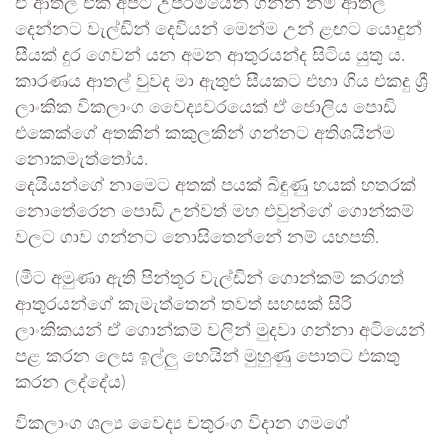
ඒ ආතල් එක අපිට උපරිමයෙන් ගන්න නම් ආතල්
දෙන්නට වැල්ඩින් දෙවියන් මෙන්ම උන් ළඟට යොදුන්
සීයක්‌ දුර ගෙවන් යන අමන ආතුරයන්ද සිටිය යුතු ය.
කාරණය ආතල් වුවද මා ඇතුළු සීයකට එහා ගිය එකදු ශ්‍රී
ලාංකික විකලාංග වෛද්‍යවරයෙක් ඒ ජොලිය පොඩි
එකෙක්ගේ අතකින් කකුලකින් ගන්නට අතිශයින්ම
නොකමැත්තෝය.
දෙයියන්ගේ නාමෙට අතක් පයක් බිඳුණු හයක් හතරක්
නොතේරෙන පොඩි උන්වත් මහ එවුන්ගේ ගොන්කම්
වලට ගාව ගන්නට නොසිතෙන්නේ නම් යහපති.
(මීට අමුණා ඇති පින්තූර වැල්ඩින් ගොන්කම් කරගත්
ආතුරයන්ගේ කැමැත්තෙන් තවත් සහසක් සිරි
ලාංකිකයන් ඒ ගොන්කම් වලින් මුදවා ගන්නා අටියෙන්
පළ කරන ලෙස ඉල්ලු හෙයින් මුහුණු පොතට එකතු
කරන ලද්දේය)
විකලාංග ශල්‍ය වෛද්‍ය චතුරංග විදාන ගමගේ