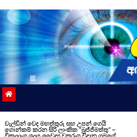
Skip
to
content
vinivida.lk
වැල්ඩින් වෙද මහත්තුරු සහ උපන් ගෙයි
ගොන්කම් කරන සිරි ලාංකික “බුජ්ජිමත්තු” –
විකලාංග ශල්‍ය වෛද්‍ය චතුරංග විදාන ගමගේ