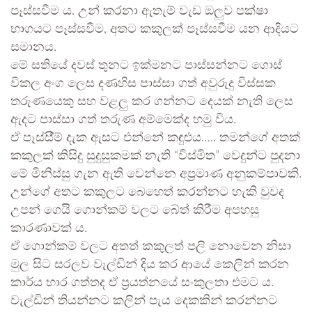
පෑස්සවීම ය. උන් කරනා ඇතැම් වැඩ ඔලුව පක්ෂා
භාගයට පෑස්සවීම, අතට කකුලක් පෑස්සවීම යන ආදියට
සමානය.
මේ සතියේ දවස් තුනට ඉක්මනට පාස්සන්නට ගොස්
විකල අංග ලෙස දණහිස පාස්සා ගත් අවුරුදු විස්සක
තරුණයෙකු සහ වළලු කර ගන්නට දෙයක් නැති ලෙස
ඇදට පාස්සා ගත් තරුණ අම්මෙක්ද හමු විය.
ඒ පෑස්සී්ම් දැක ඇසට එන්නේ කඳුළුය….. තමන්ගේ අතක්
කකුලක් කිසිදු සුදුසුකමක් නැති “විස්මිත” වෙදුන්ට පුදනා
මේ මිනිස්සු ගැන ඇති වෙන්නෙ අප්‍රමාණ අනුකම්පාවකි.
උන්ගේ අතට කකුලට බෙහෙත් කරන්නට හැකි වුවද
උපන් ගෙයි ගොන්කම් වලට බේත් කිරීම අපහසු
කාරණාවක් ය.
ඒ ගොන්කම් වලට අතත් කකුලත් පලි නොවෙන නිසා
මුල සිට සරලව වැල්ඩින් දිය කර ආයේ කෙලින් කරන
කාර්ය භාර ගත්තද ඒ ප්‍රයත්නයේ සංකුලතා එමට ය.
වැල්ඩින් තියන්නට කලින් පැය දෙකකින් කරන්නට