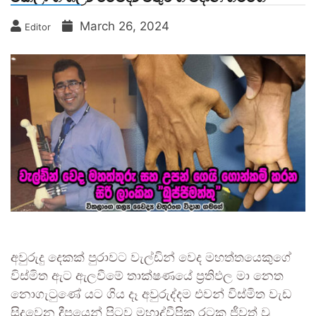
March 26, 2024
Editor
අවුරුදු දෙකක් පුරාවට වැල්ඩින් වෙද මහත්තයෙකුගේ
විස්මිත ඇට ඇලවීමේ තාක්ෂණයේ ප්‍රතිඵල මා නෙත
නොගැටුණේ යට ගිය දෑ අවුරුද්දම එවන් විස්මිත වැඩ
සිදුවෙන දීපයෙන් පිටව මහාද්වීපික රටක ජීවත් වූ