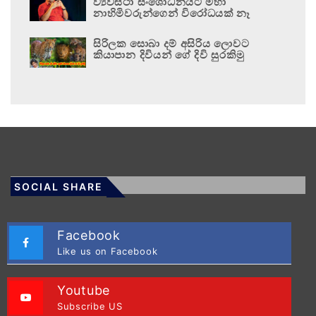
ව්‍යවස්ථා සංශෝධනයට මහා
නාහිමිවරුන්ගෙන් විරෝධයක් නෑ
සිරිලක සොබා දම් අසිරිය ලොවට
කියාපාන දිවියන් ගේ දිවි සුරකිමු
SOCIAL SHARE
Facebook
Like us on Facebook
Youtube
Subscribe US