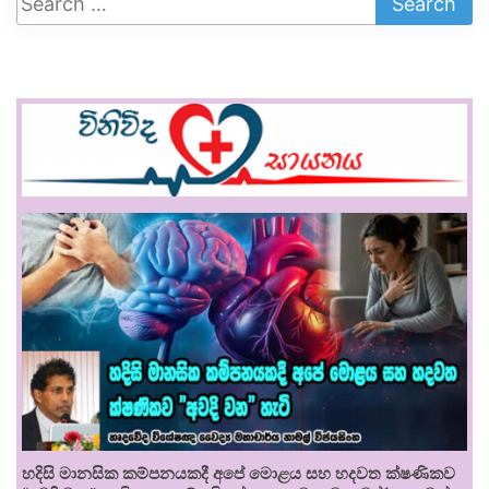
හදිසි මානසික කම්පනයකදී අපේ මොළය සහ හදවත ක්ෂණිකව