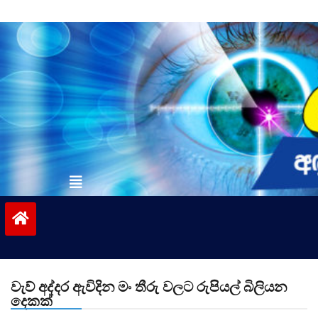
Skip
to
content
vinivida.lk
වැව් අද්දර ඇවිදින මං තීරු වලට රුපියල් බිලියන
දෙකක්