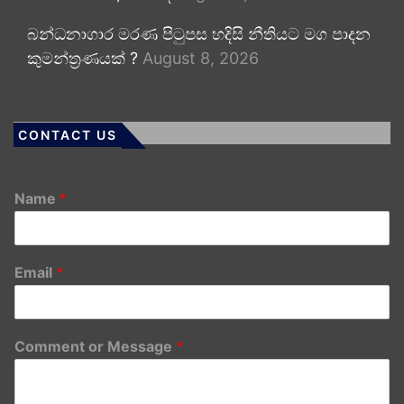
බන්ධනාගාර මරණ පිටුපස හදිසි නීතියට මග පාදන
කුමන්ත්‍රණයක් ?
August 8, 2026
CONTACT US
Name
*
Email
*
Comment or Message
*