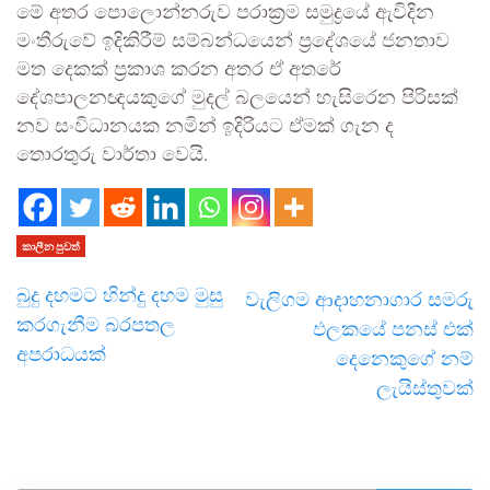
මේ අතර පොලොන්නරුව පරාක්‍රම සමුද්‍රයේ ඇවිදින
මංතීරුවේ ඉදිකිරීම් සම්බන්ධයෙන් ප්‍රදේශයේ ජනතාව
මත දෙකක් ප්‍රකාශ කරන අතර ඒ අතරේ
දේශපාලනඥයකුගේ මුදල් බලයෙන් හැසිරෙන පිරිසක්
නව සංවිධානයක නමින් ඉදිරියට ඒමක් ගැන ද
තොරතුරු වාර්තා වෙයි.
කාලීන පුවත්
බුදු දහමට හින්දු දහම මුසු
වැලිගම ආදාහනාගාර සමරු
කරගැනීම බරපතල
ඵලකයේ පනස් එක්
අපරාධයක්
දෙනෙකුගේ නම්
ලැයිස්තුවක්