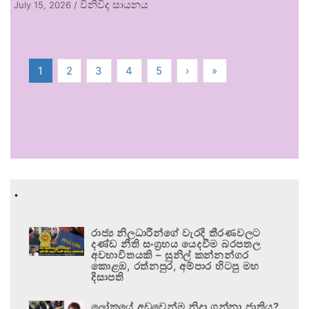
විනිවිද සායනය
July 15, 2026
/
1
2
3
4
5
›
»
.
රාජ්‍ය නිලධාරීන්ගේ වැරදි තීරණවලට
දණ්ඩ නීති සංග්‍රහය යෙදවීම බරපතල
අවභාවිතයකි – සුනිල් කන්නන්ගර
කොළඹ, රත්නපුර, අම්පාර හිටපු මහ
දිසාපති
ලෝකයේ අඩුවෙන්ම නිදා ගන්නා ජාතිය?