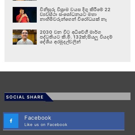
විනිසුරු විශ්‍රාම වයස දිගු කිරීමේ 22
ව්‍යවස්ථා සංශෝධනයට මහා
නාහිමිවරුන්ගෙන් විරෝධයක් නෑ
2030 වන විට අධිවේගී මාර්ග
පද්ධතියට කි.මී. 132ක්;සියලු වියදම්
දේශීය අරමුදල්වලින්
SOCIAL SHARE
Facebook
Like us on Facebook