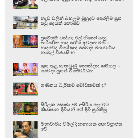
නැව් වලින් බහලුම් මුහුදට පෙරලීම සුළු
පටු දෙයක් නොවේ
ප්‍රවේසම් වන්න; එල් නිනෝ යනු
පාරිසරික හෘද රෝග අවදානමකි –
හෘදවේද විශේෂඥ වෛද්‍ය මහාචාර්ය
නාමල් විජයසිංහ
කුස තුළ සැඟවුණු නොනිදන කම්හල –
වෛද්‍ය සුගත් විජේවර්ධන
ගණිතය බැරිකම මෝඩකමක් ද?
සිරිලක සොබා දම් අසිරිය ලොවට
කියාපාන දිවියන් ගේ දිවි සුරකිමු
මහාචාර්ය විමල් දිසානායක අභාවප්‍රාප්ත
වේ