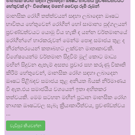
මානසික රෝග සඳහා ලබාදෙන ඖෂධ භාවිතය ප්‍රචණ්ඩත්වයට
හේතුවක් ද?- විශේෂඥ මනෝ වෛද්‍ය රූමි රූබන්
මානසික රෝගී තත්ත්වයන් සඳහා ලබාදෙන ඖෂධ
භාවිතය හේතුවෙන් රෝගීන් හෝ සාමාන්‍ය පුද්ගලයන්
ප්‍රචණ්ඩත්වයට යොමු විය හැකි ද යන්න වර්තමානයේ
රෝගීන්ගේ භාරකරුවන් මෙන්ම පොදු සමාජය තුළ ද
නිරන්තරයෙන් කතාබහට ලක්වන මාතෘකාවකි.
විශේෂයෙන්ම වර්තමාන සිදුවීම් මුල් කොට මාධ්‍ය
මඟින් සිදුවන ඇතැම් අසත්‍ය ප්‍රචාර සහ කරුණු විකෘති
කිරීම් හේතුවෙන්, මානසික රෝග සඳහා ලබාදෙන
ඖෂධ පිළිබඳව සමාජය තුළ අනියත බියක් නිර්මාණය
වී ඇත.එය සමාජයීය වශයෙන් ඉතා අහිතකර
තත්වයකි. මෙම සටහන මඟින් ප්‍රධාන මානසික රෝග
නාශක ඖෂධවල සැබෑ ක්‍රියාකාරීත්වය, ප්‍රචණ්ඩත්වය
…
වැඩිපුර කියවන්න