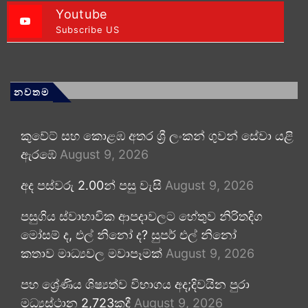
Youtube
Subscribe US
නවතම
කුවේට් සහ කොළඹ අතර ශ්‍රී ලංකන් ගුවන් සේවා යළි
ඇරඹේ
August 9, 2026
අද පස්වරු 2.00න් පසු වැසි
August 9, 2026
පසුගිය ස්වාභාවික ආපදාවලට හේතුව නිරිතදිග
මෝසම් ද, එල් නිනෝ ද? සුපර් එල් නිනෝ
කතාව මාධ්‍යවල මවාපෑමක්
August 9, 2026
පහ ශ්‍රේණිය ශිෂ්‍යත්ව විභාගය අද;දිවයින පුරා
මධ්‍යස්ථාන 2,723කදී
August 9, 2026