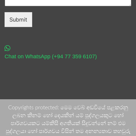
Submit
Chat on WhatsApp (+94 77 359 6107)
Copyrights protected: මෙම වෙබ් අඩවියේ පළකරනු
ලබන කිනම් හෝ දෙයකින් යම් පුද්ගලයකුට හෝ
පාර්ශවයකට යම්කිසි අගතියක් සිදුවන්නේ නම් එම
පුද්ගලයා හෝ පාර්ශවය විසින් තම අනන්‍යතාව තහවුරු