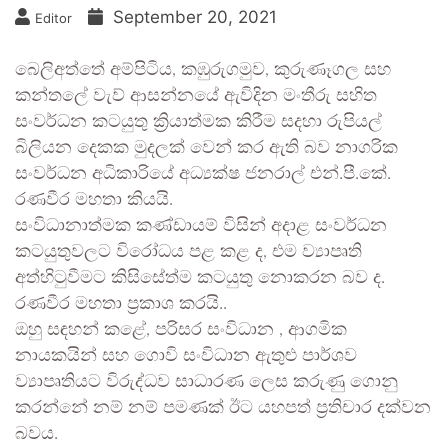
September 20, 2021
Editor
බෙලිඅත්තේ අම්පිටිය, කඹුරුගමුව, කුරුණෑගල සහ
කන්තලේ වැව් ආසන්නයේ ඇවිදින මංතීරු සහිත
සංවර්ධන කටයුතු ක්‍රියාත්මක කිරීම සදහා රුපියල්
බිලියන දෙකක මුදලක් වෙන් කර ඇති බව නාගරික
සංවර්ධන අධිකාරියේ අධ්‍යක්ෂ ජනරාල් එන්.පී.කේ.
රණවීර මහතා කියයි.
සංවිධානාත්මක කණ්ඩායම් විසින් අදාළ සංවර්ධන
කටයුතුවලට විරෝධය පළ කළ ද, එම ව්‍යාපෘති
අත්හිටුවීමට කිසිසේත්ම කටයුතු නොකරන බව ද.
රණවීර මහතා ප්‍රකාශ කරයි..
ඔහු සඳහන් කළේ, පරිසර සංවිධාන , ආගමික
නායකයින් සහ ගොවි සංවිධාන ඇතුළු පාර්ශව
ව්‍යාපෘතියට විරුද්ධව සාධාරණ ලෙස කරුණු ගොනු
කරන්නේ නම් නම් පමණක් ඊට යහපත් ප්‍රතිචාර දක්වන
බවය.