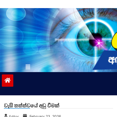
Skip
to
content
vinivida.lk
වැසි තත්ත්වයේ අඩු වීමක්
February 23, 2026
Editor