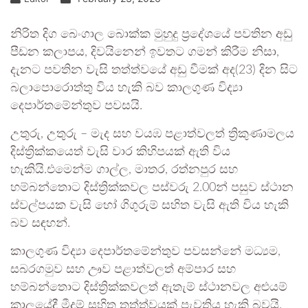
නිරිත දිග බෙංගාල බොක්ක මුහුදු ප්‍රදේශයේ පවතින අඩු
පීඩන කලාපය, දිවයිනෙන් ඉවතට ගමන් කිරීම නිසා,
දැනට පවතින වැසි තත්ත්වයේ අඩු වීමක් අද(23) දින සිට
බලාපොරොත්තු විය හැකි බව කාලගුණ විද්‍යා
දෙපාර්තමේන්තුව පවසයි.
උතුරු, උතුරු – මැද සහ වයඹ පළාත්වලත් ත්‍රිකුණාමලය
දිස්ත්‍රික්කයෙත් වැසි වාර කිහිපයක් ඇති විය
හැකියි.එමෙන්ම ගාල්ල, මාතර, රත්නපුර සහ
හම්බන්තොට දිස්ත්‍රික්කවල පස්වරු 2.00න් පසුව ස්ථාන
ස්වල්පයක වැසි හෝ ගිගුරුම් සහිත වැසි ඇති විය හැකි
බව සඳහන්.
කාලගුණ විද්‍යා දෙපාර්තමේන්තුව පවසන්නේ මධ්‍යම,
සබරගමුව සහ ඌව පළාත්වලත් අම්පාර සහ
හම්බන්තොට දිස්ත්‍රික්කවලත් ඇතැම් ස්ථානවල අළුයම්
කාලයේදී මීදුම් සහිත තත්ත්වයක් පැවතිය හැකි බවයි.