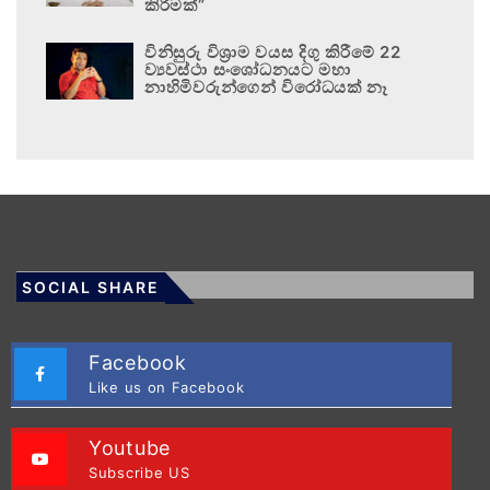
කිරීමක්”
විනිසුරු විශ්‍රාම වයස දිගු කිරීමේ 22
ව්‍යවස්ථා සංශෝධනයට මහා
නාහිමිවරුන්ගෙන් විරෝධයක් නෑ
SOCIAL SHARE
Facebook
Like us on Facebook
Youtube
Subscribe US