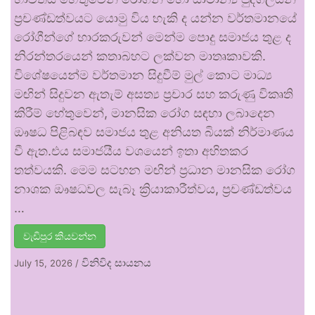
ප්‍රචණ්ඩත්වයට යොමු විය හැකි ද යන්න වර්තමානයේ
රෝගීන්ගේ භාරකරුවන් මෙන්ම පොදු සමාජය තුළ ද
නිරන්තරයෙන් කතාබහට ලක්වන මාතෘකාවකි.
විශේෂයෙන්ම වර්තමාන සිදුවීම් මුල් කොට මාධ්‍ය
මඟින් සිදුවන ඇතැම් අසත්‍ය ප්‍රචාර සහ කරුණු විකෘති
කිරීම් හේතුවෙන්, මානසික රෝග සඳහා ලබාදෙන
ඖෂධ පිළිබඳව සමාජය තුළ අනියත බියක් නිර්මාණය
වී ඇත.එය සමාජයීය වශයෙන් ඉතා අහිතකර
තත්වයකි. මෙම සටහන මඟින් ප්‍රධාන මානසික රෝග
නාශක ඖෂධවල සැබෑ ක්‍රියාකාරීත්වය, ප්‍රචණ්ඩත්වය
…
වැඩිපුර කියවන්න
විනිවිද සායනය
July 15, 2026
/