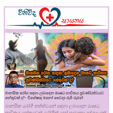
මානසික රෝග සඳහා ලබාදෙන ඖෂධ භාවිතය ප්‍රචණ්ඩත්වයට
හේතුවක් ද?- විශේෂඥ මනෝ වෛද්‍ය රූමි රූබන්
මානසික රෝගී තත්ත්වයන් සඳහා ලබාදෙන ඖෂධ
භාවිතය හේතුවෙන් රෝගීන් හෝ සාමාන්‍ය පුද්ගලයන්