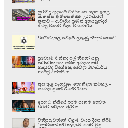
සුරාබදු ආදායම වාර්තාගත ලෙස ඉහළ
යාම සහ ආත්මභක්ෂක උරගයාගේ
කතාව – ආචාර්ය ප්‍රණීත් අභයසුන්දර
හිටපු මානව විද්‍යා මහාචාර්ය
විශ්වවිද්‍යාල කඩඉම් ලකුණු නිකුත් කෙරේ
ප්‍රවේසම් වන්න; එල් නිනෝ යනු
පාරිසරික හෘද රෝග අවදානමකි –
හෘදවේද විශේෂඥ වෛද්‍ය මහාචාර්ය
නාමල් විජයසිංහ
කුස තුළ සැඟවුණු නොනිදන කම්හල –
වෛද්‍ය සුගත් විජේවර්ධන
අපරාධ නීතියේ පරම පදනම හෙවත්
වරදට සරිලන දඬුවම
විනිසුරුවන්ගේ විශ්‍රාම වයස දීර්ඝ කිරීම
“දොවාගත් කිරි කළයට ගොම මුසු