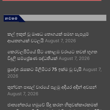
නවතම
කල් ඉකුත් වූ ඖෂධ තොගයක් සමඟ සැපයුම්
ආයතනයක් වටලයි
August 7, 2026
කෙරවලපිටියේ සිට කොළඹ වරායට තවත් භූගත
විදුලි සම්ප්‍රේෂණ පද්ධතියක්
August 7, 2026
ප්‍රදේශ රැසකට මිලිමීටර 75 ඉක්ම වූ වැසි
August 7,
2026
තුන්වන පාසල් වාරයේ පළමු අදියර අදින් අවසන්
August 7, 2026
ජාත්‍යන්තරය හමුවේ සිදු කරන හිතුවක්කාරකමක්