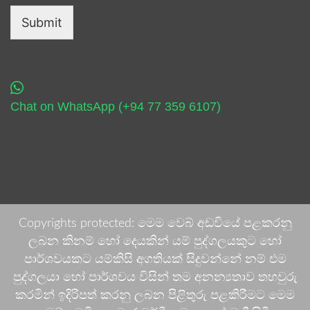
Submit
Chat on WhatsApp (+94 77 359 6107)
Copyrights protected: මෙම වෙබ් අඩවියේ පළකරනු
ලබන කිනම් හෝ දෙයකින් යම් පුද්ගලයකුට හෝ
පාර්ශවයකට යම්කිසි අගතියක් සිදුවන්නේ නම් එම
පුද්ගලයා හෝ පාර්ශවය විසින් තම අනන්‍යතාව තහවුරු
කරමින් ඉදිරිපත් කරනු ලබන පිළිතුරු පළකිරීමට මෙම