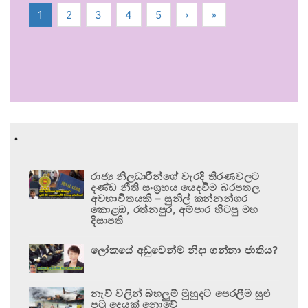
1
2
3
4
5
›
»
.
රාජ්‍ය නිලධාරීන්ගේ වැරදි තීරණවලට
දණ්ඩ නීති සංග්‍රහය යෙදවීම බරපතල
අවභාවිතයකි – සුනිල් කන්නන්ගර
කොළඹ, රත්නපුර, අම්පාර හිටපු මහ
දිසාපති
ලෝකයේ අඩුවෙන්ම නිදා ගන්නා ජාතිය?
නැව් වලින් බහලුම් මුහුදට පෙරලීම සුළු
පටු දෙයක් නොවේ