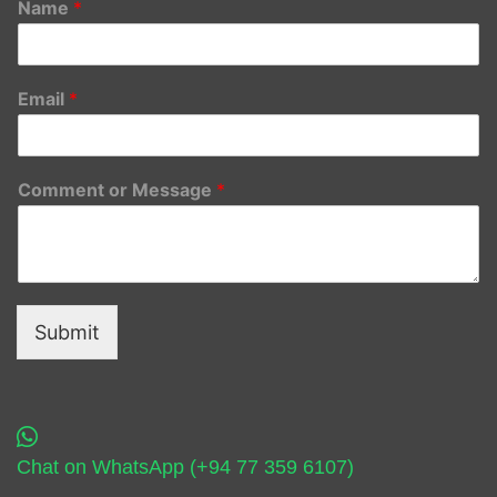
Name
*
Email
*
Comment or Message
*
Submit
Chat on WhatsApp (+94 77 359 6107)