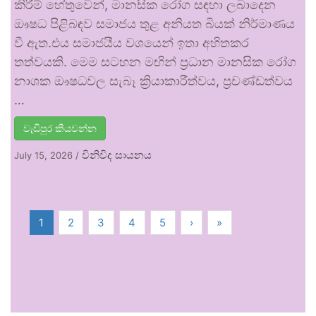
කිරීම් හේතුවෙන්, මානසික රෝග සඳහා ලබාදෙන
ඖෂධ පිළිබඳව සමාජය තුළ අනියත බියක් නිර්මාණය
වී ඇත.එය සමාජයීය වශයෙන් ඉතා අහිතකර
තත්වයකි. මෙම සටහන මඟින් ප්‍රධාන මානසික රෝග
නාශක ඖෂධවල සැබෑ ක්‍රියාකාරීත්වය, ප්‍රචණ්ඩත්වය
…
වැඩිපුර කියවන්න
විනිවිද සායනය
July 15, 2026
/
1
2
3
4
5
›
»