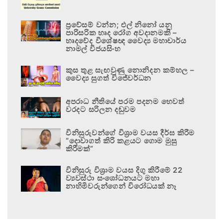
ප්‍රවේසම් වන්න; එල් නිනෝ යනු
පාරිසරික හෘද රෝග අවදානමකි –
හෘදවේද විශේෂඥ වෛද්‍ය මහාචාර්ය
නාමල් විජයසිංහ
කුස තුළ සැඟවුණු නොනිදන කම්හල –
වෛද්‍ය සුගත් විජේවර්ධන
අපරාධ නීතියේ පරම පදනම හෙවත්
වරදට සරිලන දඬුවම
විනිසුරුවන්ගේ විශ්‍රාම වයස දීර්ඝ කිරීම
“දොවාගත් කිරි කළයට ගොම මුසු
කිරීමක්”
විනිසුරු විශ්‍රාම වයස දිගු කිරීමේ 22
ව්‍යවස්ථා සංශෝධනයට මහා
නාහිමිවරුන්ගෙන් විරෝධයක් නෑ