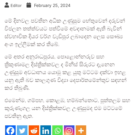
February 25, 2024
Editor
මේ දිනවල පවතින අධික උණුසුම හේතුවෙන් දරුවන්
විජලන තත්ත්වයට පත්වීමේ අවදානමක් ඇති බැවින්
ස්වභාවික දියර වර්ග වැඩිපුර ලබාදෙන ලෙස සෞඛ්‍ය
අංශ ඉල්ලීමක් කර තිබේ.
මේ අතර අනුරාධපුරය, පොළොන්නරුව සහ
ත්‍රිකුණාමල දිස්ත්‍රික්කවල ද මිනිස් සිරුරට දැනෙන
උණුසුම අවධානය යොමු කළ යුතු මට්ටම දක්වා ඉහළ
යනු ඇති බව කාලගුණ විද්‍යා දෙපාර්තමේන්තුව සඳහන්
කර තිබුණි.
එමෙන්ම, ගම්පහ, කොළඹ, හම්බන්තොට, පුත්තලම සහ
කුරුණෑගල යන දිස්ත්‍රික්කවල උණුසුමද එම මට්ටමේ
පවතිනු ඇත.