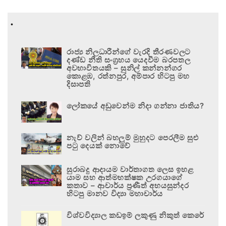
.
රාජ්‍ය නිලධාරීන්ගේ වැරදි තීරණවලට
දණ්ඩ නීති සංග්‍රහය යෙදවීම බරපතල
අවභාවිතයකි – සුනිල් කන්නන්ගර
කොළඹ, රත්නපුර, අම්පාර හිටපු මහ
දිසාපති
ලෝකයේ අඩුවෙන්ම නිදා ගන්නා ජාතිය?
නැව් වලින් බහලුම් මුහුදට පෙරලීම සුළු
පටු දෙයක් නොවේ
සුරාබදු ආදායම වාර්තාගත ලෙස ඉහළ
යාම සහ ආත්මභක්ෂක උරගයාගේ
කතාව – ආචාර්ය ප්‍රණීත් අභයසුන්දර
හිටපු මානව විද්‍යා මහාචාර්ය
විශ්වවිද්‍යාල කඩඉම් ලකුණු නිකුත් කෙරේ