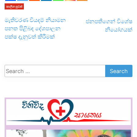
කාලීන පුවත්
මැතිවරණ වියදම් නියාමන
ජනපතිගෙන් විශේෂ
පනත පිළිබඳ දේශපාලන
නියෝගයක්
පක්ෂ දැනුවත් කිරීමක්