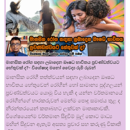
මානසික රෝග සඳහා ලබාදෙන ඖෂධ භාවිතය ප්‍රචණ්ඩත්වයට
හේතුවක් ද?- විශේෂඥ මනෝ වෛද්‍ය රූමි රූබන්
මානසික රෝගී තත්ත්වයන් සඳහා ලබාදෙන ඖෂධ
භාවිතය හේතුවෙන් රෝගීන් හෝ සාමාන්‍ය පුද්ගලයන්
ප්‍රචණ්ඩත්වයට යොමු විය හැකි ද යන්න වර්තමානයේ
රෝගීන්ගේ භාරකරුවන් මෙන්ම පොදු සමාජය තුළ ද
නිරන්තරයෙන් කතාබහට ලක්වන මාතෘකාවකි.
විශේෂයෙන්ම වර්තමාන සිදුවීම් මුල් කොට මාධ්‍ය
මඟින් සිදුවන ඇතැම් අසත්‍ය ප්‍රචාර සහ කරුණු විකෘති