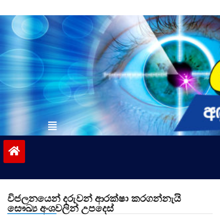
Skip
to
content
vinivida.lk
විජලනයෙන් දරුවන් ආරක්ෂා කරගන්නැයි
සෞඛ්‍ය අංශවලින් උපදෙස්