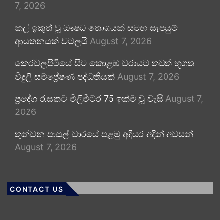
7, 2026
කල් ඉකුත් වූ ඖෂධ තොගයක් සමඟ සැපයුම්
ආයතනයක් වටලයි
August 7, 2026
කෙරවලපිටියේ සිට කොළඹ වරායට තවත් භූගත
විදුලි සම්ප්‍රේෂණ පද්ධතියක්
August 7, 2026
ප්‍රදේශ රැසකට මිලිමීටර 75 ඉක්ම වූ වැසි
August 7,
2026
තුන්වන පාසල් වාරයේ පළමු අදියර අදින් අවසන්
August 7, 2026
CONTACT US