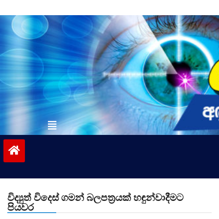
Skip
to
content
vinivida.lk
විද්‍යුත් විදෙස් ගමන් බලපත්‍රයක් හඳුන්වාදීමට
පියවර