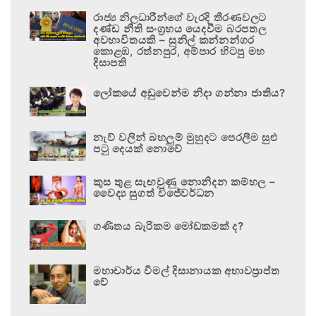
රාජ්‍ය නිලධාරීන්ගේ වැරදි තීරණවලට
දණ්ඩ නීති සංග්‍රහය යෙදවීම බරපතල
අවභාවිතයකි – සුනිල් කන්නන්ගර
කොළඹ, රත්නපුර, අම්පාර හිටපු මහ
දිසාපති
ලෝකයේ අඩුවෙන්ම නිදා ගන්නා ජාතිය?
නැව් වලින් බහලුම් මුහුදට පෙරලීම සුළු
පටු දෙයක් නොවේ
කුස තුළ සැඟවුණු නොනිදන කම්හල –
වෛද්‍ය සුගත් විජේවර්ධන
ගණිතය බැරිකම මෝඩකමක් ද?
මහාචාර්ය විමල් දිසානායක අභාවප්‍රාප්ත
වේ