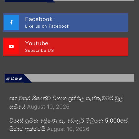
Facebook
Like us on Facebook
Youtube
Subscribe US
නවතම
පහ වසර ශිෂ්‍යත්ව විභාග ප්‍රතිඵල සැප්තැම්බර් මුල්
සතියේ
August 10, 2026
විදෙස් ශ්‍රමික ප්‍රේෂණ ඇ. ඩොලර් මිලියන 5,000සේ
සීමාව ඉක්මවයි
August 10, 2026