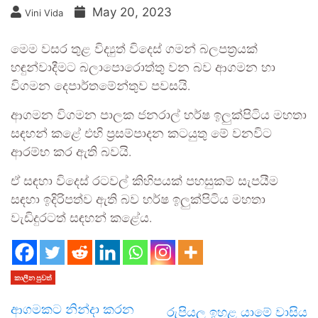
May 20, 2023
Vini Vida
මෙම වසර තුළ විද්‍යුත් විදෙස් ගමන් බලපත්‍රයක්
හඳුන්වාදීමට බලාපොරොත්තු වන බව ආගමන හා
විගමන දෙපාර්තමේන්තුව පවසයි.
ආගමන විගමන පාලක ජනරාල් හර්ෂ ඉලුක්පිටිය මහතා
සඳහන් කළේ එහි ප්‍රසම්පාදන කටයුතු මේ වනවිට
ආරම්භ කර ඇති බවයි.
ඒ සඳහා විදෙස් රටවල් කිහිපයක් පහසුකම් සැපයීම
සඳහා ඉදිරිපත්ව ඇති බව හර්ෂ ඉලුක්පිටිය මහතා
වැඩිදුරටත් සඳහන් කළේය.
කාලීන පුවත්
ආගමකට නින්දා කරන
රුපියල ඉහළ යාමේ වාසිය