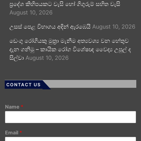
ප්‍රදේශ කිහිපයකට වැසි හෝ ගිගුරුම් සහිත වැසි
August 10, 2026
උසස් පෙළ විභාගය අදින් ඇරඹෙයි
August 10, 2026
ඩෙංගු රෝගියකු ⁣මුත්‍රා මැනීම අත්‍යවශ්‍ය වන හේතුව
දැන ගනිමු – කායික රෝග විශේෂඥ වෛද්‍ය උපුල් ද
සිල්වා
August 10, 2026
CONTACT US
Name
*
Email
*