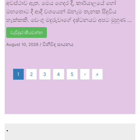
අවස්ථාව ඇත. මෙය ගෙදර දී, කාර්යාලයේ හෝ
මඟතොට දී ආදී වශයෙන් ඕනෑම තැනක සිදුවිය
හැක්කකි. ඩෙංගු මදුරුවාගේ දෂ්ටනයට අපට මුහුණ …
වැඩිපුර කියවන්න
විනිවිද සායනය
August 10, 2026
/
1
2
3
4
5
›
»
.