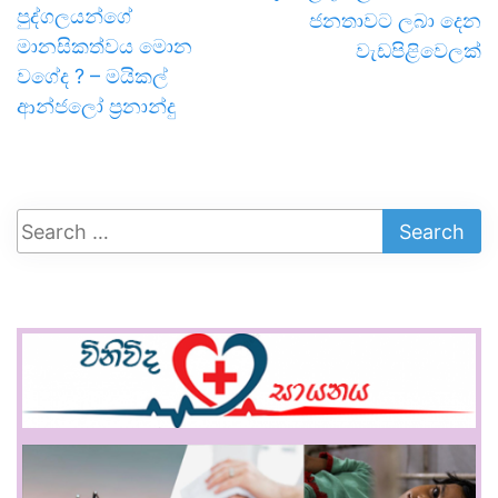
පුද්ගලයන්ගේ
ජනතාවට ලබා දෙන
මානසිකත්වය මොන
වැඩපිළිවෙලක්
වගේද ? – මයිකල්
ආන්ජලෝ ප්‍රනාන්දු