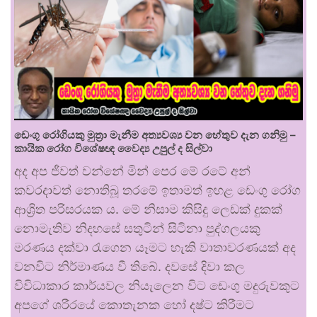
ඩෙංගු රෝගියකු ⁣මුත්‍රා මැනීම අත්‍යවශ්‍ය වන හේතුව දැන ගනිමු –
කායික රෝග විශේෂඥ වෛද්‍ය උපුල් ද සිල්වා
අද අප ජීවත් වන්නේ මින් පෙර මේ රටේ අන්
කවරදාවත් නොතිබූ තරමේ ඉතාමත් ඉහළ ඩෙංගු රෝග
ආශ්‍රිත පරිසරයක ය. මේ නිසාම කිසිදු ලෙඩක් දුකක්
නොමැතිව නිදහසේ සතුටින් සිටිනා පුද්ගලයකු
මරණය දක්වා රැගෙන යෑමට හැකි වාතාවරණයක් අද
වනවිට නිර්මාණය වී තිබේ. දවසේ දිවා කල
විවිධාකාර කාර්යවල නියැලෙන විට ඩෙංගු මදුරුවකුට
අපගේ ශරීරයේ කොතැනක හෝ දෂ්ට කිරීමට