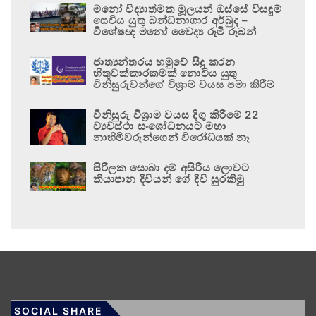
මනෝ විද්‍යාත්මක මූලයන් ඔස්සේ විසඳුම්
සෙවිය යුතු බන්ධනාගාර අර්බුද –
විශේෂඥ මනෝ වෛද්‍ය රූමි රූබන්
ජාත්‍යන්තරය හමුවේ සිදු කරන
හිතුවක්කාරකමක් නොවිය යුතු
විනිසුරුවන්ගේ විශ්‍රාම වයස පමා කිරීම
විනිසුරු විශ්‍රාම වයස දිගු කිරීමේ 22
ව්‍යවස්ථා සංශෝධනයට මහා
නාහිමිවරුන්ගෙන් විරෝධයක් නෑ
සිරිලක සොබා දම් අසිරිය ලොවට
කියාපාන දිවියන් ගේ දිවි සුරකිමු
SOCIAL SHARE