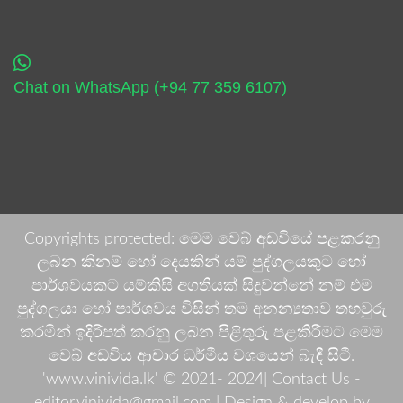
Chat on WhatsApp (+94 77 359 6107)
Copyrights protected: මෙම වෙබ් අඩවියේ පළකරනු
ලබන කිනම් හෝ දෙයකින් යම් පුද්ගලයකුට හෝ
පාර්ශවයකට යම්කිසි අගතියක් සිදුවන්නේ නම් එම
පුද්ගලයා හෝ පාර්ශවය විසින් තම අනන්‍යතාව තහවුරු
කරමින් ඉදිරිපත් කරනු ලබන පිළිතුරු පළකිරීමට මෙම
වෙබ් අඩවිය ආචාර ධර්මීය වශයෙන් බැඳී සිටී.
'www.vinivida.lk' © 2021- 2024| Contact Us -
editor.vinivida@gmail.com |
Design & develop by