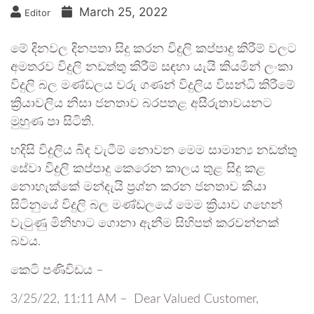
March 25, 2022
Editor
මේ දිනවල දිනපතා සිදු කරන විදුලි කප්පාදු කිරීම් වලට
අමතරව විදුලි නඩත්තු කිරීම් සඳහා යැයි කියමින් ලංකා
විදුලි බල මණ්ඩලය වරු ගණන් විදුලිය විසන්ධි කිරීමේ
ක්‍රියාවලිය නිසා ජනතාව බරපතළ අසීරුතාවයනට
මුහුණ පා සිටිති.
හදිසි විදුලිය බිඳ වැටීම් නොවන මෙම සාමාන්‍ය නඩත්තු
සේවා විදුලි කප්පාදු කෙරෙන කාලය තුළ සිදු කළ
නොහැක්කේ මන්දැයි ප්‍රශ්න කරන ජනතාව කියා
සිටිනුයේ විදුලි බල මණ්ඩලයේ මෙම ක්‍රියාව ගහෙන්
වැටුණු මිනිහාට ගොනා ඇනීම සිහිපත් කරවන්නක්
බවය.
කෙටි පණිවිඩය –
3/25/22, 11:11 AM – Dear Valued Customer,