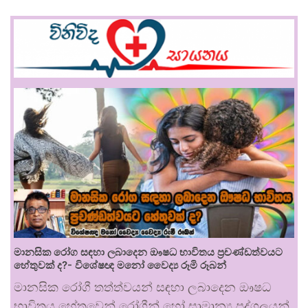
මානසික රෝග සඳහා ලබාදෙන ඖෂධ භාවිතය ප්‍රචණ්ඩත්වයට
හේතුවක් ද?- විශේෂඥ මනෝ වෛද්‍ය රූමි රූබන්
මානසික රෝගී තත්ත්වයන් සඳහා ලබාදෙන ඖෂධ
භාවිතය හේතුවෙන් රෝගීන් හෝ සාමාන්‍ය පුද්ගලයන්