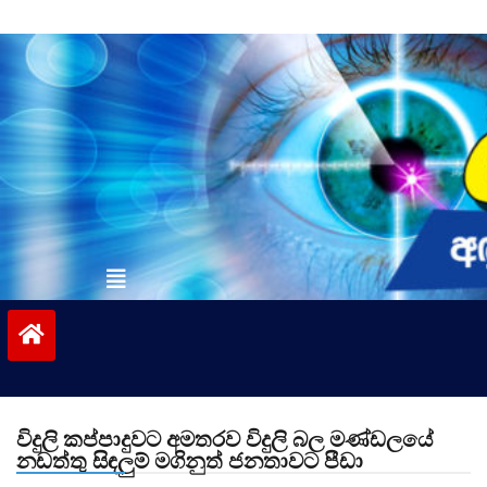
Skip
to
content
vinivida.lk
විදුලි කප්පාදුවට අමතරව විදුලි බල මණ්ඩලයේ
නඩත්තු සිඳලුම් මගිනුත් ජනතාවට පීඩා