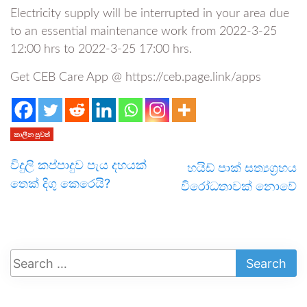
Electricity supply will be interrupted in your area due
to an essential maintenance work from 2022-3-25
12:00 hrs to 2022-3-25 17:00 hrs.
Get CEB Care App @ https://ceb.page.link/apps
කාලීන පුවත්
විදුලි කප්පාදුව පැ‍ය දහයක්
හයිඩ් පාක් සත්‍යග්‍රහය
තෙක් දිගු කෙරෙයි?
විරෝධතාවක් නොවේ