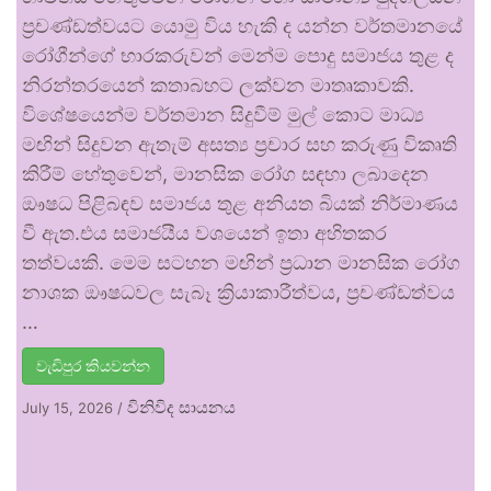
ප්‍රචණ්ඩත්වයට යොමු විය හැකි ද යන්න වර්තමානයේ
රෝගීන්ගේ භාරකරුවන් මෙන්ම පොදු සමාජය තුළ ද
නිරන්තරයෙන් කතාබහට ලක්වන මාතෘකාවකි.
විශේෂයෙන්ම වර්තමාන සිදුවීම් මුල් කොට මාධ්‍ය
මඟින් සිදුවන ඇතැම් අසත්‍ය ප්‍රචාර සහ කරුණු විකෘති
කිරීම් හේතුවෙන්, මානසික රෝග සඳහා ලබාදෙන
ඖෂධ පිළිබඳව සමාජය තුළ අනියත බියක් නිර්මාණය
වී ඇත.එය සමාජයීය වශයෙන් ඉතා අහිතකර
තත්වයකි. මෙම සටහන මඟින් ප්‍රධාන මානසික රෝග
නාශක ඖෂධවල සැබෑ ක්‍රියාකාරීත්වය, ප්‍රචණ්ඩත්වය
…
වැඩිපුර කියවන්න
විනිවිද සායනය
July 15, 2026
/