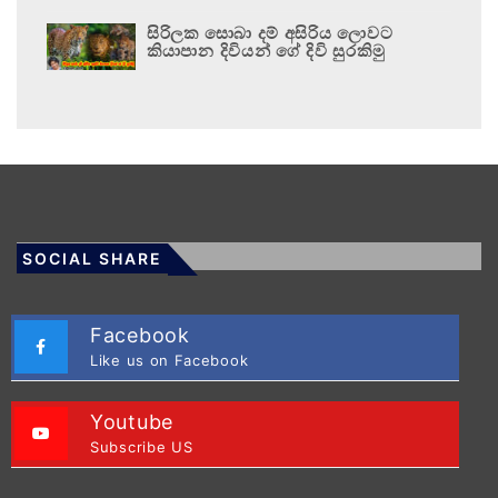
සිරිලක සොබා දම් අසිරිය ලොවට
කියාපාන දිවියන් ගේ දිවි සුරකිමු
SOCIAL SHARE
Facebook
Like us on Facebook
Youtube
Subscribe US