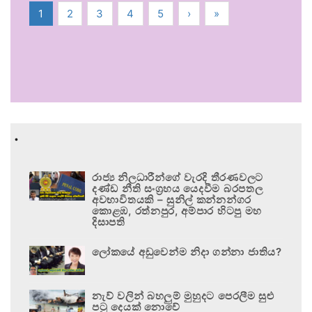
1
2
3
4
5
›
»
.
රාජ්‍ය නිලධාරීන්ගේ වැරදි තීරණවලට
දණ්ඩ නීති සංග්‍රහය යෙදවීම බරපතල
අවභාවිතයකි – සුනිල් කන්නන්ගර
කොළඹ, රත්නපුර, අම්පාර හිටපු මහ
දිසාපති
ලෝකයේ අඩුවෙන්ම නිදා ගන්නා ජාතිය?
නැව් වලින් බහලුම් මුහුදට පෙරලීම සුළු
පටු දෙයක් නොවේ