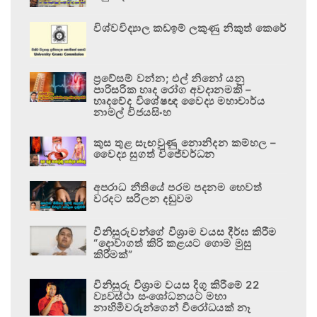
විශ්වවිද්‍යාල කඩඉම් ලකුණු නිකුත් කෙරේ
ප්‍රවේසම් වන්න; එල් නිනෝ යනු
පාරිසරික හෘද රෝග අවදානමකි –
හෘදවේද විශේෂඥ වෛද්‍ය මහාචාර්ය
නාමල් විජයසිංහ
කුස තුළ සැඟවුණු නොනිදන කම්හල –
වෛද්‍ය සුගත් විජේවර්ධන
අපරාධ නීතියේ පරම පදනම හෙවත්
වරදට සරිලන දඬුවම
විනිසුරුවන්ගේ විශ්‍රාම වයස දීර්ඝ කිරීම
“දොවාගත් කිරි කළයට ගොම මුසු
කිරීමක්”
විනිසුරු විශ්‍රාම වයස දිගු කිරීමේ 22
ව්‍යවස්ථා සංශෝධනයට මහා
නාහිමිවරුන්ගෙන් විරෝධයක් නෑ