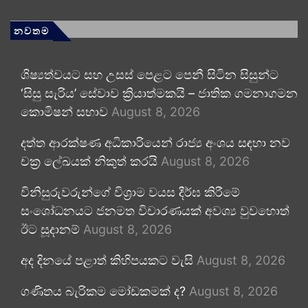
නවතම
ශිෂ්‍යත්වයට සහ උසස් පෙළට පෙනී සිටින සිසුන්ට
‘සිසු සැරිය’ සේවාව ක්‍රියාත්මකයි – ජාතික ගමනාගමන
කොමිෂන් සභාව
August 8, 2026
දත්ත ආරක්ෂණ අධිකාරියෙන් රාජ්‍ය අංශය සඳහා නව
චක්‍ර ලේඛයක් නිකුත් කරයි
August 8, 2026
විනිසුරුවරුන්ගේ විශ්‍රාම වයස දීර්ඝ කිරීමේ
සංශෝධනයට ජනමත විචාරණයක් අවශ්‍ය වුවහොත්
ඊට සූදානම්
August 8, 2026
අද දිනයේ පළාත් කිහිපයකට වැසි
August 8, 2026
ගණිතය බැරිකම මෝඩකමක් ද?
August 8, 2026