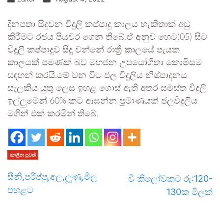
දිනපතා සිදුවන විදුලි කප්පාදු කාලය හැකිතාක් අඩු
කිරීමට රජය පියවර ගෙන තිබේ.ඒ අනුව හෙට(05) සිට
විදුලි කප්පාදුව සිදු වන්නේ රාත්‍රී කාලයේ පැයක
කාලයක් පමණක් බව මහජන උපයෝගීතා කොමිසම
සඳහන් කරයි.මේ වන විට ජල විදුලිය නිෂ්පාදනය
සැලකිය යුතු ලෙස ඉහළ ගොස් ඇති අතර සමස්ත විදුලි
ඉල්ලුමෙන් 60% කට ආසන්න ප්‍රමාණයක් ජලවිදුලිය
මගින් එක් කරමින් තිබේ.
කාලීන පුවත්
සීනි,පරිප්පු,අල,ලූණු,මිල
වී කිලෝවකට රු:120-
පහළට
130ක මිලක්