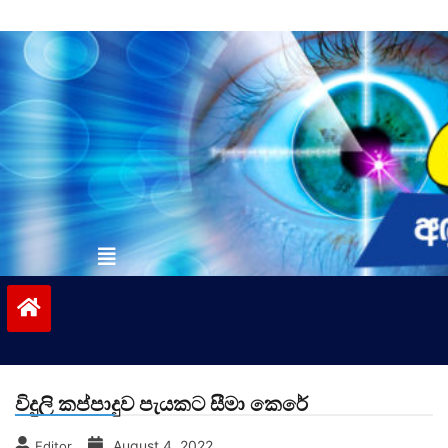
Skip
to
content
vinivida.lk
විදුලි කප්පාදුව පැයකට සීමා කෙරේ
August 4, 2022
Editor