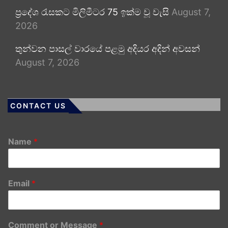
ප්‍රදේශ රැසකට මිලිමීටර 75 ඉක්ම වූ වැසි
August 7,
2026
තුන්වන පාසල් වාරයේ පළමු අදියර අදින් අවසන්
August 7, 2026
CONTACT US
Name
*
Email
*
Comment or Message
*