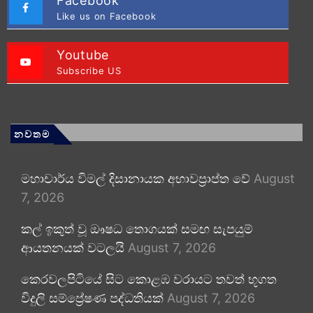
Facebook
Like us on Facebook
Youtube
Subscribe US
නවතම
මහාචාර්ය විමල් දිසානායක අභාවප්‍රාප්ත වේ
August
7, 2026
කල් ඉකුත් වූ ඖෂධ තොගයක් සමඟ සැපයුම්
ආයතනයක් වටලයි
August 7, 2026
කෙරවලපිටියේ සිට කොළඹ වරායට තවත් භූගත
විදුලි සම්ප්‍රේෂණ පද්ධතියක්
August 7, 2026