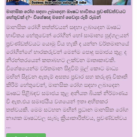
මානසික රෝග සඳහා ලබාදෙන ඖෂධ භාවිතය ප්‍රචණ්ඩත්වයට
හේතුවක් ද?- විශේෂඥ මනෝ වෛද්‍ය රූමි රූබන්
මානසික රෝගී තත්ත්වයන් සඳහා ලබාදෙන ඖෂධ
භාවිතය හේතුවෙන් රෝගීන් හෝ සාමාන්‍ය පුද්ගලයන්
ප්‍රචණ්ඩත්වයට යොමු විය හැකි ද යන්න වර්තමානයේ
රෝගීන්ගේ භාරකරුවන් මෙන්ම පොදු සමාජය තුළ ද
නිරන්තරයෙන් කතාබහට ලක්වන මාතෘකාවකි.
විශේෂයෙන්ම වර්තමාන සිදුවීම් මුල් කොට මාධ්‍ය
මඟින් සිදුවන ඇතැම් අසත්‍ය ප්‍රචාර සහ කරුණු විකෘති
කිරීම් හේතුවෙන්, මානසික රෝග සඳහා ලබාදෙන
ඖෂධ පිළිබඳව සමාජය තුළ අනියත බියක් නිර්මාණය
වී ඇත.එය සමාජයීය වශයෙන් ඉතා අහිතකර
තත්වයකි. මෙම සටහන මඟින් ප්‍රධාන මානසික රෝග
නාශක ඖෂධවල සැබෑ ක්‍රියාකාරීත්වය, ප්‍රචණ්ඩත්වය
…