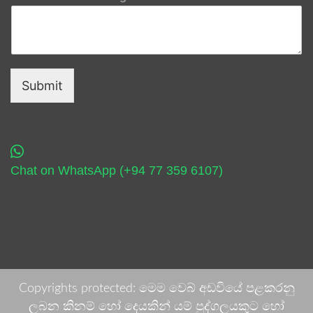
Submit
Chat on WhatsApp (+94 77 359 6107)
Copyrights protected: මෙම වෙබ් අඩවියේ පළකරනු
ලබන කිනම් හෝ දෙයකින් යම් පුද්ගලයකුට හෝ