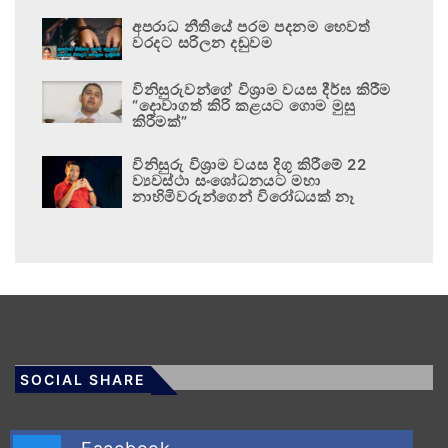
අපරාධ නීතියේ පරම පදනම හෙවත්
වරදට සරිලන දඬුවම
විනිසුරුවන්ගේ විශ්‍රාම වයස දීර්ඝ කිරීම
“දොවාගත් කිරි කළයට ගොම මුසු
කිරීමක්”
විනිසුරු විශ්‍රාම වයස දිගු කිරීමේ 22
ව්‍යවස්ථා සංශෝධනයට මහා
නාහිමිවරුන්ගෙන් විරෝධයක් නෑ
SOCIAL SHARE