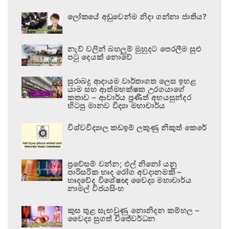
ලෝකයේ අඩුවෙන්ම නිදා ගන්නා ජාතිය?
නැව් වලින් බහලුම් මුහුදට පෙරලීම සුළු
පටු දෙයක් නොවේ
සුරාබදු ආදායම වාර්තාගත ලෙස ඉහළ
යාම සහ ආත්මභක්ෂක උරගයාගේ
කතාව – ආචාර්ය ප්‍රණීත් අභයසුන්දර
හිටපු මානව විද්‍යා මහාචාර්ය
විශ්වවිද්‍යාල කඩඉම් ලකුණු නිකුත් කෙරේ
ප්‍රවේසම් වන්න; එල් නිනෝ යනු
පාරිසරික හෘද රෝග අවදානමකි –
හෘදවේද විශේෂඥ වෛද්‍ය මහාචාර්ය
නාමල් විජයසිංහ
කුස තුළ සැඟවුණු නොනිදන කම්හල –
වෛද්‍ය සුගත් විජේවර්ධන