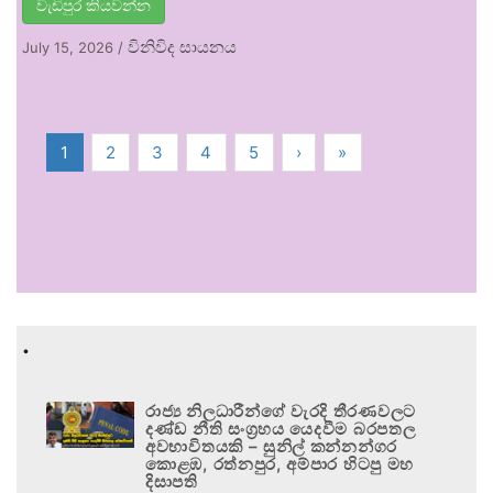
වැඩිපුර කියවන්න
විනිවිද සායනය
July 15, 2026
/
1
2
3
4
5
›
»
.
රාජ්‍ය නිලධාරීන්ගේ වැරදි තීරණවලට
දණ්ඩ නීති සංග්‍රහය යෙදවීම බරපතල
අවභාවිතයකි – සුනිල් කන්නන්ගර
කොළඹ, රත්නපුර, අම්පාර හිටපු මහ
දිසාපති