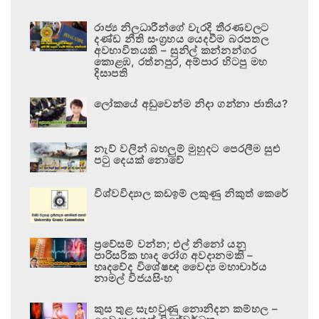
රාජ්‍ය නිලධාරීන්ගේ වැරදි තීරණවලට
දණ්ඩ නීති සංග්‍රහය යෙදවීම බරපතල
අවභාවිතයකි – සුනිල් කන්නන්ගර
කොළඹ, රත්නපුර, අම්පාර හිටපු මහ
දිසාපති
ලෝකයේ අඩුවෙන්ම නිදා ගන්නා ජාතිය?
නැව් වලින් බහලුම් මුහුදට පෙරලීම සුළු
පටු දෙයක් නොවේ
විශ්වවිද්‍යාල කඩඉම් ලකුණු නිකුත් කෙරේ
ප්‍රවේසම් වන්න; එල් නිනෝ යනු
පාරිසරික හෘද රෝග අවදානමකි –
හෘදවේද විශේෂඥ වෛද්‍ය මහාචාර්ය
නාමල් විජයසිංහ
කුස තුළ සැඟවුණු නොනිදන කම්හල –