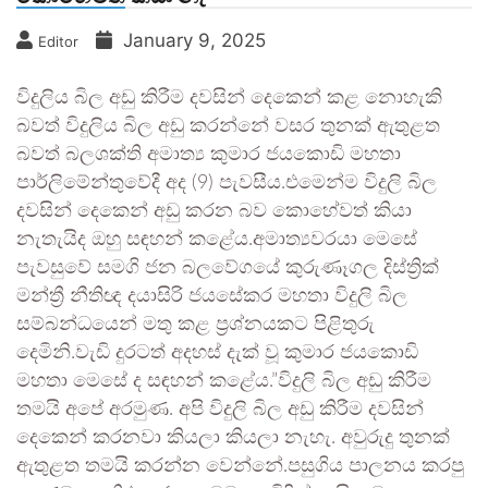
January 9, 2025
Editor
විදුලිය බිල අඩු කිරීම දවසින් දෙකෙන් කළ නොහැකි
බවත් විදුලිය බිල අඩු කරන්නේ වසර තුනක් ඇතුළත
බවත් බලශක්ති අමාත්‍ය කුමාර ජයකොඩි මහතා
පාර්ලිමේන්තුවේදී අද (9) පැවසීය.එමෙන්ම විදුලි බිල
දවසින් දෙකෙන් අඩු කරන බව කොහේවත් කියා
නැතැයිද ඔහු සඳහන් කළේය.අමාත්‍යවරයා මෙසේ
පැවසුවේ සමගි ජන බලවේගයේ කුරුණෑගල දිස්ත්‍රික්
මන්ත්‍රී නීතිඥ දයාසිරි ජයසේකර මහතා විදුලි බිල
සම්බන්ධයෙන් මතු කළ ප්‍රශ්නයකට පිළිතුරු
දෙමිනි.වැඩි දුරටත් අදහස් දැක් වූ කුමාර ජයකොඩි
මහතා මෙසේ ද සඳහන් කළේය.”විදුලි බිල අඩු කිරීම
තමයි අපේ අරමුණ. අපි විදුලි බිල අඩු කිරීම දවසින්
දෙකෙන් කරනවා කියලා කියලා නැහැ. අවුරුදු තුනක්
ඇතුළත තමයි කරන්න වෙන්නේ.පසුගිය පාලනය කරපු