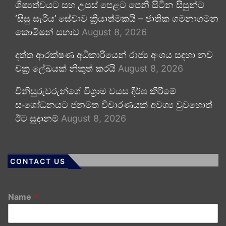
ශිෂ්‍යත්වයට සහ උසස් පෙළට පෙනී සිටින සිසුන්ට
‘සිසු සැරිය’ සේවාව ක්‍රියාත්මකයි – ජාතික ගමනාගමන
කොමිෂන් සභාව
August 8, 2026
දත්ත ආරක්ෂණ අධිකාරියෙන් රාජ්‍ය අංශය සඳහා නව
චක්‍ර ලේඛයක් නිකුත් කරයි
August 8, 2026
විනිසුරුවරුන්ගේ විශ්‍රාම වයස දීර්ඝ කිරීමේ
සංශෝධනයට ජනමත විචාරණයක් අවශ්‍ය වුවහොත්
ඊට සූදානම්
August 8, 2026
CONTACT US
Name
*