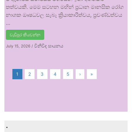
තත්වයකි. මෙම සටහන මඟින් ප්‍රධාන මානසික රෝග
නාශක ඖෂධවල සැබෑ ක්‍රියාකාරීත්වය, ප්‍රචණ්ඩත්වය
…
වැඩිපුර කියවන්න
විනිවිද සායනය
July 15, 2026
/
1
2
3
4
5
›
»
.