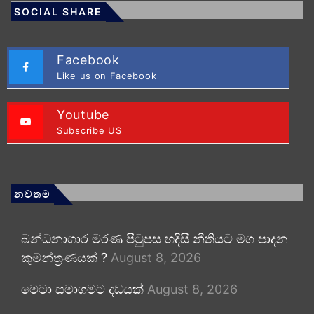
SOCIAL SHARE
Facebook
Like us on Facebook
Youtube
Subscribe US
නවතම
බන්ධනාගාර මරණ පිටුපස හදිසි නීතියට මග පාදන
කුමන්ත්‍රණයක් ?
August 8, 2026
මෙටා සමාගමට දඩයක්
August 8, 2026