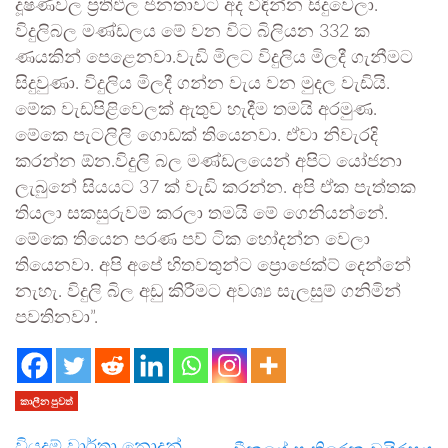
දූෂණවල ප්‍රතිඵල ජනතාවට අද විඳින්න සිදුවෙලා.
විදුලිබල මණ්ඩලය මේ වන විට බිලියන 332 ක
ණයකින් පෙළෙනවා.වැඩි මිලට විදුලිය මිලදී ගැනීමට
සිදුවුණා. විදුලිය මිලදී ගන්න වැය වන මුදල වැඩියි.
මේක වැඩපිළිවෙලක් ඇතුව හැදීම තමයි අරමුණ.
මේකෙ පැටලිලි ගොඩක් තියෙනවා. ඒවා නිවැරදි
කරන්න ඕන.විදුලි බල මණ්ඩලයෙන් අපිට යෝජනා
ලැබුනේ සියයට 37 ක් වැඩි කරන්න. අපි ඒක පැත්තක
තියලා සකසුරුවම් කරලා තමයි මේ ගෙනියන්නේ.
මේකෙ තියෙන පරණ පව් ටික හෝදන්න වෙලා
තියෙනවා. අපි අපේ හිතවතුන්ට ප්‍රොජෙක්ට් දෙන්නේ
නැහැ. විදුලි බිල අඩු කිරීමට අවශ්‍ය සැලසුම් ගනිමින්
පවතිනවා”.
කාලීන පුවත්
විය­දම් වාර්තා නොදුන්