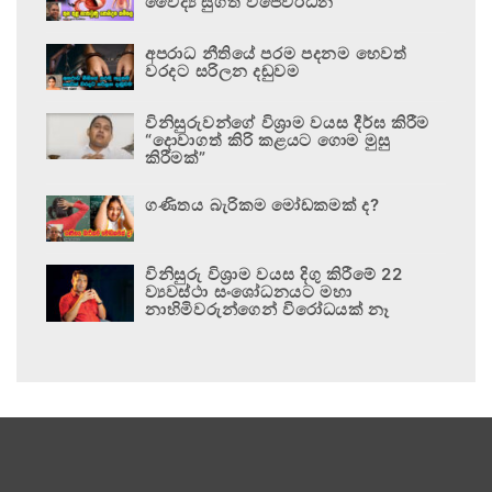
වෛද්‍ය සුගත් විජේවර්ධන
අපරාධ නීතියේ පරම පදනම හෙවත්
වරදට සරිලන දඬුවම
විනිසුරුවන්ගේ විශ්‍රාම වයස දීර්ඝ කිරීම
“දොවාගත් කිරි කළයට ගොම මුසු
කිරීමක්”
ගණිතය බැරිකම මෝඩකමක් ද?
විනිසුරු විශ්‍රාම වයස දිගු කිරීමේ 22
ව්‍යවස්ථා සංශෝධනයට මහා
නාහිමිවරුන්ගෙන් විරෝධයක් නෑ