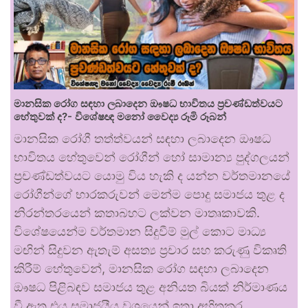
මානසික රෝග සඳහා ලබාදෙන ඖෂධ භාවිතය ප්‍රචණ්ඩත්වයට
හේතුවක් ද?- විශේෂඥ මනෝ වෛද්‍ය රූමි රූබන්
මානසික රෝගී තත්ත්වයන් සඳහා ලබාදෙන ඖෂධ
භාවිතය හේතුවෙන් රෝගීන් හෝ සාමාන්‍ය පුද්ගලයන්
ප්‍රචණ්ඩත්වයට යොමු විය හැකි ද යන්න වර්තමානයේ
රෝගීන්ගේ භාරකරුවන් මෙන්ම පොදු සමාජය තුළ ද
නිරන්තරයෙන් කතාබහට ලක්වන මාතෘකාවකි.
විශේෂයෙන්ම වර්තමාන සිදුවීම් මුල් කොට මාධ්‍ය
මඟින් සිදුවන ඇතැම් අසත්‍ය ප්‍රචාර සහ කරුණු විකෘති
කිරීම් හේතුවෙන්, මානසික රෝග සඳහා ලබාදෙන
ඖෂධ පිළිබඳව සමාජය තුළ අනියත බියක් නිර්මාණය
වී ඇත.එය සමාජයීය වශයෙන් ඉතා අහිතකර