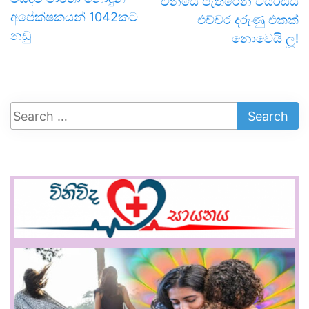
චීනයේ පැතිරෙන වයිරසය
අපේ­ක්ෂ­ක­යන් 1042කට
එච්චර දරුණු එකක්
නඩු
නොවෙයි ලූ!