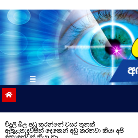
Skip
to
content
vinivida.lk
විදුලි බිල අඩු කරන්නේ වසර තුනක්
ඇතුළත;දවසින් දෙකෙන් අඩු කරනවා කියා අපි
කොහේවත් කියා නෑ