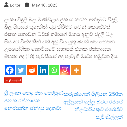
May 18, 2023
Editor
ලංකා විදුලි බල මණ්ඩලය ප්‍රකාශ කරන අන්දමට විදුලි
බිල සියයට තුනකින් අඩු කිරීමට තමන් කෙසේවත්
එකඟ නොවන බවත් තමාගේ මතය අනුව විදුලි බිල
සියයට විස්සකින් වත් අඩු විය යුතු බවත් බව මහජන
උපයෝගිතා කොමිසමේ සභාපති ජනක රත්නායක
මහතා අද (18) පැවසීය.ඒ අද පැවැති මාධ්‍ය හමුවක දීය.
කාලීන පුවත්
ශ්‍රී ලංකා පොදු ජන පෙරමුණ
ෂාරුක්ගෙන් මිලියන 250ක
ජනක රත්නායක
අල්ලසක් ඉල්ලූ බවට රජයේ
නෙරපන්න ඡන්දය දෙනවා
නිලධාරියකුට එරෙහිව
පැමිණිල්ලක්