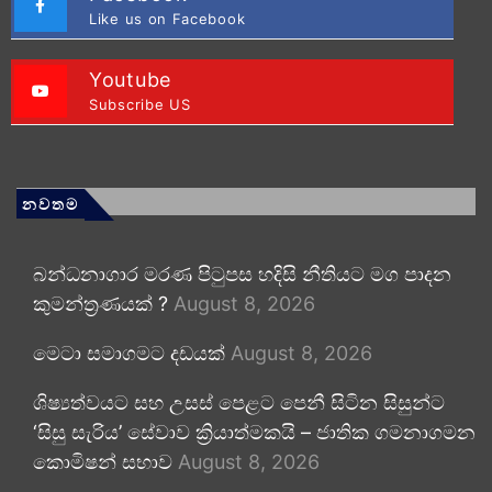
Like us on Facebook
Youtube
Subscribe US
නවතම
බන්ධනාගාර මරණ පිටුපස හදිසි නීතියට මග පාදන
කුමන්ත්‍රණයක් ?
August 8, 2026
මෙටා සමාගමට දඩයක්
August 8, 2026
ශිෂ්‍යත්වයට සහ උසස් පෙළට පෙනී සිටින සිසුන්ට
‘සිසු සැරිය’ සේවාව ක්‍රියාත්මකයි – ජාතික ගමනාගමන
කොමිෂන් සභාව
August 8, 2026