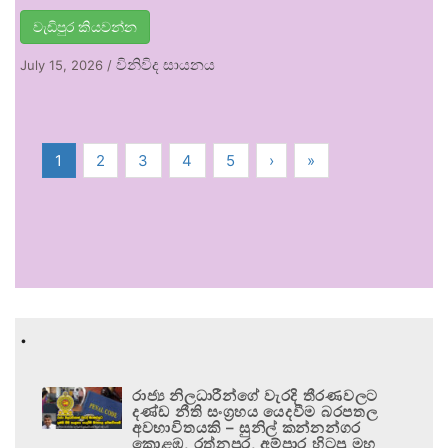
වැඩිපුර කියවන්න
විනිවිද සායනය
July 15, 2026
/
1
2
3
4
5
›
»
.
රාජ්‍ය නිලධාරීන්ගේ වැරදි තීරණවලට
දණ්ඩ නීති සංග්‍රහය යෙදවීම බරපතල
අවභාවිතයකි – සුනිල් කන්නන්ගර
කොළඹ, රත්නපුර, අම්පාර හිටපු මහ