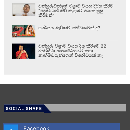
විනිසුරුවන්ගේ විශ්‍රාම වයස දීර්ඝ කිරීම
“දොවාගත් කිරි කළයට ගොම මුසු
කිරීමක්”
ගණිතය බැරිකම මෝඩකමක් ද?
විනිසුරු විශ්‍රාම වයස දිගු කිරීමේ 22
ව්‍යවස්ථා සංශෝධනයට මහා
නාහිමිවරුන්ගෙන් විරෝධයක් නෑ
SOCIAL SHARE
Facebook