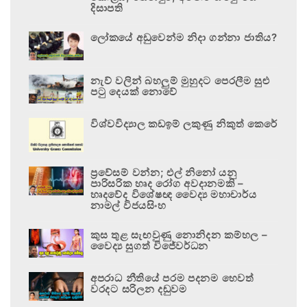
දිසාපති
ලෝකයේ අඩුවෙන්ම නිදා ගන්නා ජාතිය?
නැව් වලින් බහලුම් මුහුදට පෙරලීම සුළු
පටු දෙයක් නොවේ
විශ්වවිද්‍යාල කඩඉම් ලකුණු නිකුත් කෙරේ
ප්‍රවේසම් වන්න; එල් නිනෝ යනු
පාරිසරික හෘද රෝග අවදානමකි –
හෘදවේද විශේෂඥ වෛද්‍ය මහාචාර්ය
නාමල් විජයසිංහ
කුස තුළ සැඟවුණු නොනිදන කම්හල –
වෛද්‍ය සුගත් විජේවර්ධන
අපරාධ නීතියේ පරම පදනම හෙවත්
වරදට සරිලන දඬුවම