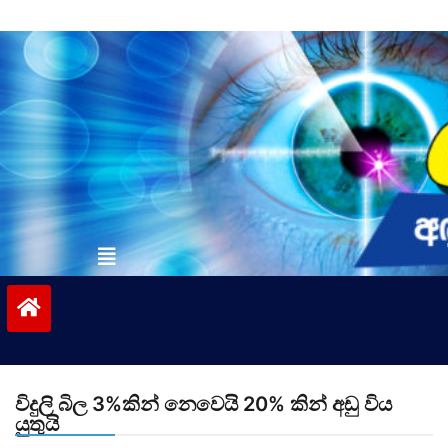
Skip
to
content
vinivida.lk
විදුලි බිල 3%කින් නෙවෙයි 20% කින් අඩු විය
යුතුයි