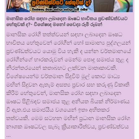
මානසික රෝග සඳහා ලබාදෙන ඖෂධ භාවිතය ප්‍රචණ්ඩත්වයට
හේතුවක් ද?- විශේෂඥ මනෝ වෛද්‍ය රූමි රූබන්
මානසික රෝගී තත්ත්වයන් සඳහා ලබාදෙන ඖෂධ
භාවිතය හේතුවෙන් රෝගීන් හෝ සාමාන්‍ය පුද්ගලයන්
ප්‍රචණ්ඩත්වයට යොමු විය හැකි ද යන්න වර්තමානයේ
රෝගීන්ගේ භාරකරුවන් මෙන්ම පොදු සමාජය තුළ ද
නිරන්තරයෙන් කතාබහට ලක්වන මාතෘකාවකි.
විශේෂයෙන්ම වර්තමාන සිදුවීම් මුල් කොට මාධ්‍ය
මඟින් සිදුවන ඇතැම් අසත්‍ය ප්‍රචාර සහ කරුණු විකෘති
කිරීම් හේතුවෙන්, මානසික රෝග සඳහා ලබාදෙන
ඖෂධ පිළිබඳව සමාජය තුළ අනියත බියක් නිර්මාණය
වී ඇත.එය සමාජයීය වශයෙන් ඉතා අහිතකර
තත්වයකි. මෙම සටහන මඟින් ප්‍රධාන මානසික රෝග
නාශක ඖෂධවල සැබෑ ක්‍රියාකාරීත්වය, ප්‍රචණ්ඩත්වය
…