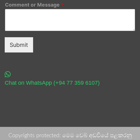
Comment or Message
*
Submit
Chat on WhatsApp (+94 77 359 6107)
Copyrights protected: මෙම වෙබ් අඩවියේ පළකරනු