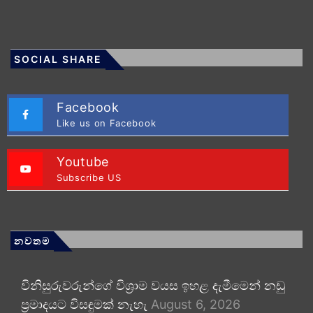
SOCIAL SHARE
Facebook
Like us on Facebook
Youtube
Subscribe US
නවතම
විනිසුරුවරුන්ගේ විශ්‍රාම වයස ඉහළ දැමීමෙන් නඩු
ප්‍රමාදයට විසඳුමක් නැහැ
August 6, 2026