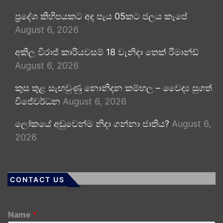
ප්‍රදේශ කිහිපයකට අද පැය 05කට ජලය කැපේ
August 6, 2026
අකිල විරාජ් කාරියවසම් 18 වැනිදා තෙක් රිමාන්ඩ්
August 6, 2026
කුස තුළ සැඟවුණු නොනිදන කම්හල – වෛද්‍ය සුගත්
විජේවර්ධන
August 6, 2026
ලෝකයේ අඩුවෙන්ම නිදා ගන්නා ජාතිය?
August 6,
2026
CONTACT US
Name
*