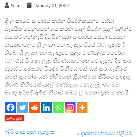
January 21, 2022
Editor
ශ්‍රී ලංකාවේ සංචාරය කරන විදේශිකයන්ට සේවා
සැපයීම් වෙනුවෙන් අය කරන මුදල් විදේශ මුදල් වලින්ම
අය කර ගන්නැයි දිවයින පුරා සංචාරක සේවා සපයන
ආයතනවලට ශ්‍රී ලංකා මහ බැංකුව ඊයේ (20) දැනුම් දී
තිබේ. ශ්‍රී ලංකා මහ බැංකුවේ මූල්‍ය මණ්ඩලය පෙරේදා
(19) රැස් වී ගනු ලැබූ තීරණයකට මත මේ දැනුම් දීම කර
ඇත.ඊට අමතරව විදේශ විනිමය එක් රැස් කර ගැනීමේ
තවත් ක්‍රමෝපායන් කිහිපයක් ක්‍රියාත්මක කිරීමට ද අදාළ
තීරණ කිහිපයක් මුදල් මණ්ඩලය ගනු ලැබූ බව මහ
බැංකු අධිපති අජිත් නිවාඩ් කබ්රාල් මහතා ප්‍රකාශ කරයි.
කාලීන පුවත්
ඉදිරි මාස තුන ඇතුළත
දොස්තර හිඟයට පිළියම්