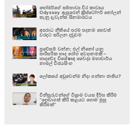
හෝමර්ගේ සම්භාව්‍ය වීර කාව්‍යය
Odyssey ඇසුරෙන් ක්‍රිස්ටෝෆර් නෝලන්
තැනූ දැවැන්ත සිනමාපටය
අපරාධ නීතියේ පරම පදනම හෙවත්
වරදට සරිලන දඬුවම
ප්‍රවේසම් වන්න; එල් නිනෝ යනු
පාරිසරික හෘද රෝග අවදානමකි –
හෘදවේද විශේෂඥ වෛද්‍ය මහාචාර්ය
නාමල් විජයසිංහ
ලෝකයේ අඩුවෙන්ම නිදා ගන්නා ජාතිය?
විනිසුරුවන්ගේ විශ්‍රාම වයස දීර්ඝ කිරීම
“දොවාගත් කිරි කළයට ගොම මුසු
කිරීමක්”