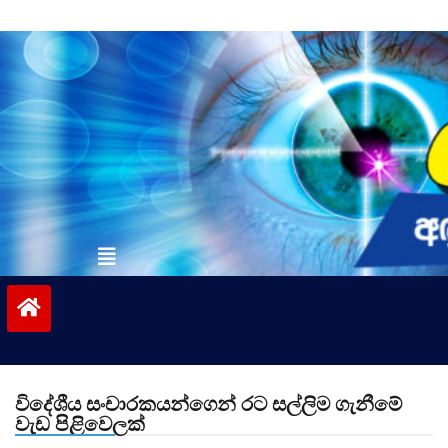
Skip
to
content
vinivida.lk
විදේශීය සංචාරකයන්ගෙන් රට සල්ලිම ගැනීමේ
වැඩ පිළිවෙලක්