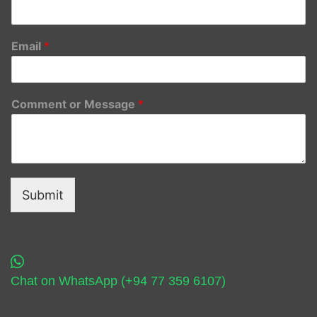
Email
*
Comment or Message
*
Submit
Chat on WhatsApp (+94 77 359 6107)