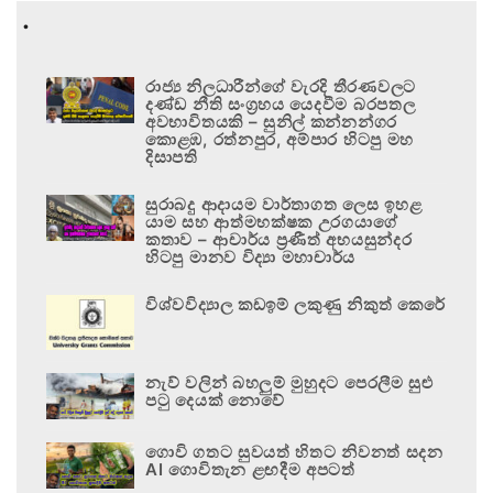
.
රාජ්‍ය නිලධාරීන්ගේ වැරදි තීරණවලට
දණ්ඩ නීති සංග්‍රහය යෙදවීම බරපතල
අවභාවිතයකි – සුනිල් කන්නන්ගර
කොළඹ, රත්නපුර, අම්පාර හිටපු මහ
දිසාපති
සුරාබදු ආදායම වාර්තාගත ලෙස ඉහළ
යාම සහ ආත්මභක්ෂක උරගයාගේ
කතාව – ආචාර්ය ප්‍රණීත් අභයසුන්දර
හිටපු මානව විද්‍යා මහාචාර්ය
විශ්වවිද්‍යාල කඩඉම් ලකුණු නිකුත් කෙරේ
නැව් වලින් බහලුම් මුහුදට පෙරලීම සුළු
පටු දෙයක් නොවේ
ගොවි ගතට සුවයත් හිතට නිවනත් සදන
AI ගොවිතැන ළඟදීම අපටත්