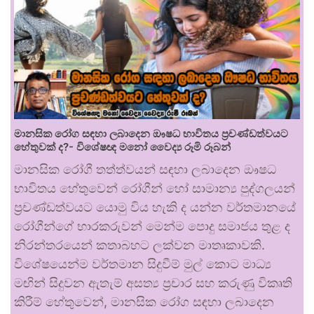
මානසික රෝග සඳහා ලබාදෙන ඖෂධ භාවිතය ප්‍රචණ්ඩත්වයට
හේතුවක් ද?- විශේෂඥ මනෝ වෛද්‍ය රූමි රූබන්
මානසික රෝගී තත්ත්වයන් සඳහා ලබාදෙන ඖෂධ
භාවිතය හේතුවෙන් රෝගීන් හෝ සාමාන්‍ය පුද්ගලයන්
ප්‍රචණ්ඩත්වයට යොමු විය හැකි ද යන්න වර්තමානයේ
රෝගීන්ගේ භාරකරුවන් මෙන්ම පොදු සමාජය තුළ ද
නිරන්තරයෙන් කතාබහට ලක්වන මාතෘකාවකි.
විශේෂයෙන්ම වර්තමාන සිදුවීම් මුල් කොට මාධ්‍ය
මඟින් සිදුවන ඇතැම් අසත්‍ය ප්‍රචාර සහ කරුණු විකෘති
කිරීම් හේතුවෙන්, මානසික රෝග සඳහා ලබාදෙන