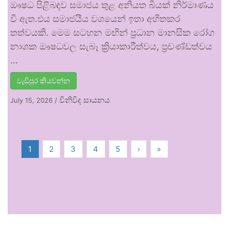
ඖෂධ පිළිබඳව සමාජය තුළ අනියත බියක් නිර්මාණය
වී ඇත.එය සමාජයීය වශයෙන් ඉතා අහිතකර
තත්වයකි. මෙම සටහන මඟින් ප්‍රධාන මානසික රෝග
නාශක ඖෂධවල සැබෑ ක්‍රියාකාරීත්වය, ප්‍රචණ්ඩත්වය
…
වැඩිපුර කියවන්න
විනිවිද සායනය
July 15, 2026
/
1
2
3
4
5
›
»