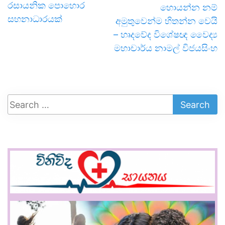
රසායනික පොහොර
හොයන්න නම්
සහනාධාරයක්
අමුතුවෙන්ම හිතන්න වෙයි
– හෘදවේද විශේෂඥ වෛද්‍ය
මහාචාර්ය නාමල් විජයසිංහ