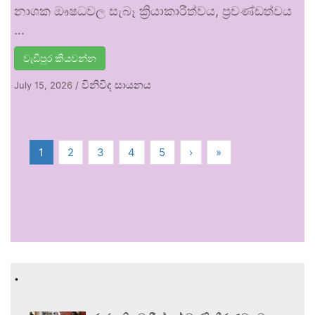
නාශක ඖෂධවල සැබෑ ක්‍රියාකාරීත්වය, ප්‍රචණ්ඩත්වය
…
වැඩිපුර කියවන්න
විනිවිද සායනය
July 15, 2026
/
1
2
3
4
5
›
»
.