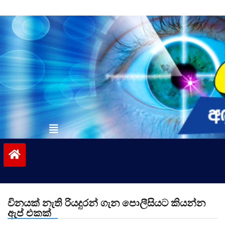
Skip
to
content
vinivida.lk
විනයක් නැති රියදුරන් ගැන පොලීසියට කියන්න
ඇප් එකක්