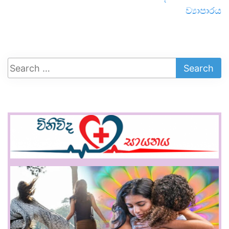
ව්‍යාපාරය