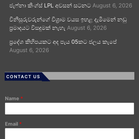
ජැෆ්නා කිංග්ස් LPL අවසන් සටනට
August 6, 2026
විනිසුරුවරුන්ගේ විශ්‍රාම වයස ඉහළ දැමීමෙන් නඩු
ප්‍රමාදයට විසඳුමක් නැහැ
August 6, 2026
ප්‍රදේශ කිහිපයකට අද පැය 05කට ජලය කැපේ
August 6, 2026
CONTACT US
Name
*
Email
*