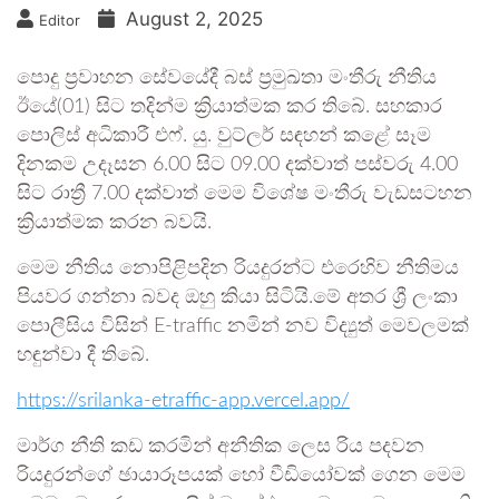
August 2, 2025
Editor
පොදු ප්‍රවාහන සේවයේදී බස් ප්‍රමුඛතා මංතීරු නීතිය
ඊයේ(01) සිට තදින්ම ක්‍රියාත්මක කර තිබේ. සහකාර
පොලිස් අධිකාරී එෆ්. යු. වුට්ලර් සඳහන් කළේ සෑම
දිනකම උදෑසන 6.00 සිට 09.00 දක්වාත් පස්වරු 4.00
සිට රාත්‍රී 7.00 දක්වාත් මෙම විශේෂ මංතීරු වැඩසටහන
ක්‍රියාත්මක කරන බවයි.
මෙම නීතිය නොපිළිපදින රියදුරන්ට එරෙහිව නීතිමය
පියවර ගන්නා බවද ඔහු කියා සිටියි.මේ අතර ශ්‍රී ලංකා
පොලීසිය විසින් E-traffic නමින් නව විද්‍යුත් මෙවලමක්
හඳුන්වා දී තිබේ.
https://srilanka-etraffic-app.vercel.app/
මාර්ග නීති කඩ කරමින් අනීතික ලෙස රිය පදවන
රියදුරන්ගේ ඡායාරූපයක් හෝ වීඩියෝවක් ගෙන මෙම