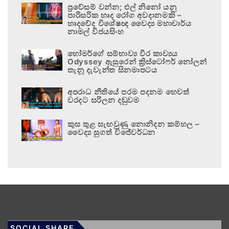
ප්‍රවේසම් වන්න; එල් නිනෝ යනු
පාරිසරික හෘද රෝග අවදානමකි –
හෘදවේද විශේෂඥ වෛද්‍ය මහාචාර්ය
නාමල් විජයසිංහ
හෝමර්ගේ සම්භාව්‍ය වීර කාව්‍යය
Odyssey ඇසුරෙන් ක්‍රිස්ටෝෆර් නෝලන්
තැනූ දැවැන්ත සිනමාපටය
අපරාධ නීතියේ පරම පදනම හෙවත්
වරදට සරිලන දඬුවම
කුස තුළ සැඟවුණු නොනිදන කම්හල –
වෛද්‍ය සුගත් විජේවර්ධන
SOCIAL SHARE