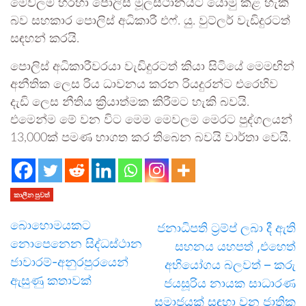
මෙවලම හරහා පොලිස් මූලස්ථානයට යොමු කළ හැකි
බව සහකාර පොලිස් අධිකාරී එෆ්. යු. වුට්ලර් වැඩිදුරටත්
සඳහන් කරයි.
පොලිස් අධිකාරීවරයා වැඩිදුරටත් කියා සිටියේ මෙමඟින්
අනීතික ලෙස රිය ධාවනය කරන රියදුරන්ට එරෙහිව
දැඩි ලෙස නීතිය ක්‍රියාත්මක කිරීමට හැකි බවයි.
එමෙන්ම මේ වන විට මෙම මෙවලම මෙරට පුද්ගලයන්
13,000ක් පමණ භාගත කර තිබෙන බවයි වාර්තා වෙයි.
කාලීන පුවත්
බොහොමයකට
ජනාධිපති ට්‍රම්ප් ලබා දී ඇති
නොපෙනෙන සිද්ධස්ථාන
සහනය යහපත් ,එහෙත්
ජාවාරම්-අනුරපුරයෙන්
අභියෝගය බලවත් – කරු
ඇසුණු කතාවක්
ජයසූරිය නායක සාධාරණ
සමාජයක් සඳහා වන ජාතික