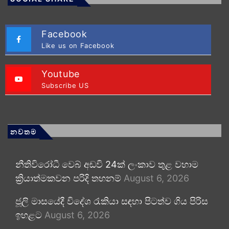
Facebook
Like us on Facebook
Youtube
Subscribe US
නවතම
නීතිවිරෝධී වෙබ් අඩවි 24ක් ලංකාව තුළ වහාම
ක්‍රියාත්මකවන පරිදි තහනම්
August 6, 2026
ජූලි මාසයේදී විදේශ රැකියා සඳහා පිටත්ව ගිය පිරිස
ඉහළට
August 6, 2026