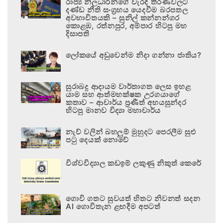
රාජ්‍ය නිලධාරීන්ගේ වැරදි තීරණවලට
දණ්ඩ නීති සංග්‍රහය යෙදවීම බරපතල
අවභාවිතයකි – සුනිල් කන්නන්ගර
කොළඹ, රත්නපුර, අම්පාර හිටපු මහ
දිසාපති
ලෝකයේ අඩුවෙන්ම නිදා ගන්නා ජාතිය?
සුරාබදු ආදායම වාර්තාගත ලෙස ඉහළ
යාම සහ ආත්මභක්ෂක උරගයාගේ
කතාව – ආචාර්ය ප්‍රණීත් අභයසුන්දර
හිටපු මානව විද්‍යා මහාචාර්ය
නැව් වලින් බහලුම් මුහුදට පෙරලීම සුළු
පටු දෙයක් නොවේ
විශ්වවිද්‍යාල කඩඉම් ලකුණු නිකුත් කෙරේ
ගොවි ගතට සුවයත් හිතට නිවනත් සදන
AI ගොවිතැන ළඟදීම අපටත්