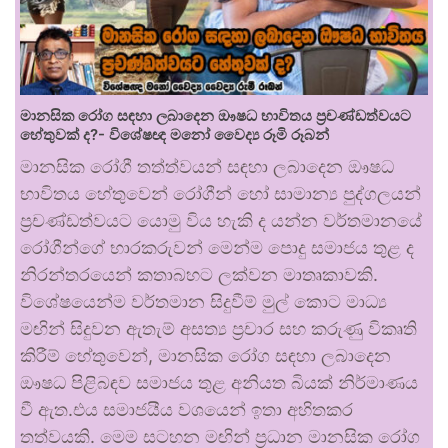
මානසික රෝග සඳහා ලබාදෙන ඖෂධ භාවිතය ප්‍රචණ්ඩත්වයට
හේතුවක් ද?- විශේෂඥ මනෝ වෛද්‍ය රූමි රූබන්
මානසික රෝගී තත්ත්වයන් සඳහා ලබාදෙන ඖෂධ
භාවිතය හේතුවෙන් රෝගීන් හෝ සාමාන්‍ය පුද්ගලයන්
ප්‍රචණ්ඩත්වයට යොමු විය හැකි ද යන්න වර්තමානයේ
රෝගීන්ගේ භාරකරුවන් මෙන්ම පොදු සමාජය තුළ ද
නිරන්තරයෙන් කතාබහට ලක්වන මාතෘකාවකි.
විශේෂයෙන්ම වර්තමාන සිදුවීම් මුල් කොට මාධ්‍ය
මඟින් සිදුවන ඇතැම් අසත්‍ය ප්‍රචාර සහ කරුණු විකෘති
කිරීම් හේතුවෙන්, මානසික රෝග සඳහා ලබාදෙන
ඖෂධ පිළිබඳව සමාජය තුළ අනියත බියක් නිර්මාණය
වී ඇත.එය සමාජයීය වශයෙන් ඉතා අහිතකර
තත්වයකි. මෙම සටහන මඟින් ප්‍රධාන මානසික රෝග