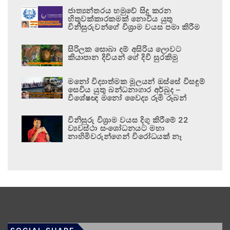
ජාත්‍යන්තරය හමුවේ සිදු කරන
හිතුවක්කාරකමක් නොවිය යුතු
විනිසුරුවන්ගේ විශ්‍රාම වයස පමා කිරීම
සිරිලක සොබා දම් අසිරිය ලොවට
කියාපාන දිවියන් ගේ දිවි සුරකිමු
මනෝ විද්‍යාත්මක මූලයන් ඔස්සේ විසඳුම්
සෙවිය යුතු බන්ධනාගාර අර්බුද –
විශේෂඥ මනෝ වෛද්‍ය රූමි රූබන්
විනිසුරු විශ්‍රාම වයස දිගු කිරීමේ 22
ව්‍යවස්ථා සංශෝධනයට මහා
නාහිමිවරුන්ගෙන් විරෝධයක් නෑ