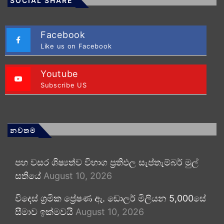
SOCIAL SHARE
Facebook
Like us on Facebook
Youtube
Subscribe US
නවතම
පහ වසර ශිෂ්‍යත්ව විභාග ප්‍රතිඵල සැප්තැම්බර් මුල්
සතියේ
August 10, 2026
විදෙස් ශ්‍රමික ප්‍රේෂණ ඇ. ඩොලර් මිලියන 5,000සේ
සීමාව ඉක්මවයි
August 10, 2026