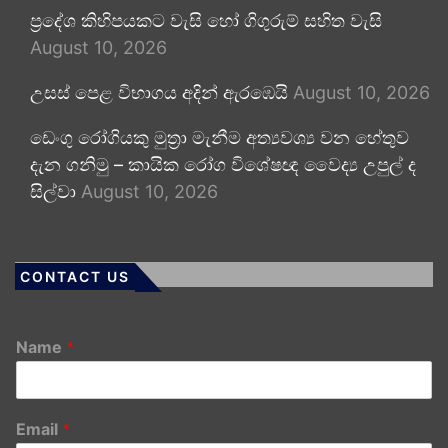
ප්‍රදේශ කිහිපයකට වැසි හෝ ගිගුරුම් සහිත වැසි
August 10, 2026
උසස් පෙළ විභාගය අදින් ඇරඹෙයි
August 10, 2026
ඩෙංගු රෝගියකු ⁣මුත්‍රා මැනීම අත්‍යවශ්‍ය වන හේතුව
දැන ගනිමු – කායික රෝග විශේෂඥ වෛද්‍ය උපුල් ද
සිල්වා
August 10, 2026
CONTACT US
Name
*
Email
*