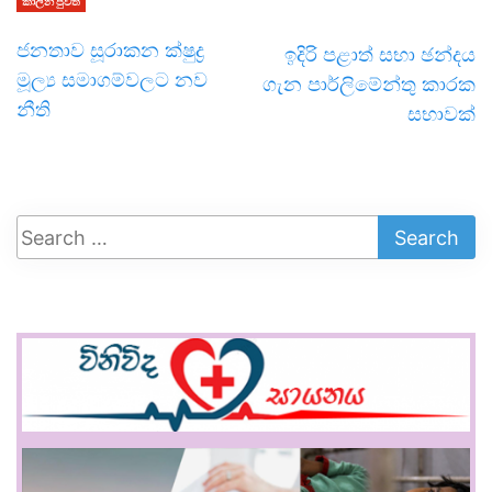
කාලීන පුවත්
ජනතාව සූරාකන ක්ෂුද්‍ර
ඉදිරි පළාත් සභා ඡන්දය
මූල්‍ය සමාගම්වලට නව
ගැන පාර්ලිමේන්තු කාරක
නීති
සභාවක්