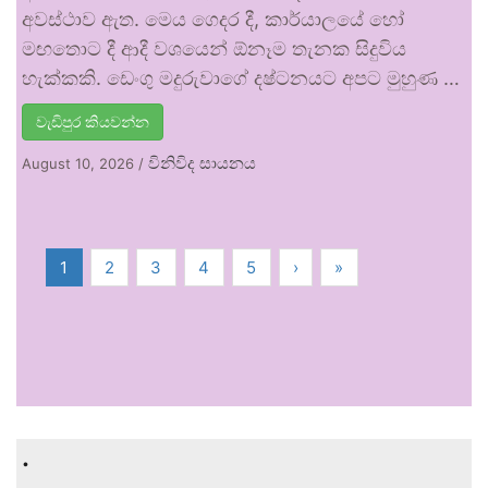
අවස්ථාව ඇත. මෙය ගෙදර දී, කාර්යාලයේ හෝ
මඟතොට දී ආදී වශයෙන් ඕනෑම තැනක සිදුවිය
හැක්කකි. ඩෙංගු මදුරුවාගේ දෂ්ටනයට අපට මුහුණ …
වැඩිපුර කියවන්න
විනිවිද සායනය
August 10, 2026
/
1
2
3
4
5
›
»
.