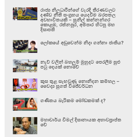
රාජ්‍ය නිලධාරීන්ගේ වැරදි තීරණවලට
දණ්ඩ නීති සංග්‍රහය යෙදවීම බරපතල
අවභාවිතයකි – සුනිල් කන්නන්ගර
කොළඹ, රත්නපුර, අම්පාර හිටපු මහ
දිසාපති
ලෝකයේ අඩුවෙන්ම නිදා ගන්නා ජාතිය?
නැව් වලින් බහලුම් මුහුදට පෙරලීම සුළු
පටු දෙයක් නොවේ
කුස තුළ සැඟවුණු නොනිදන කම්හල –
වෛද්‍ය සුගත් විජේවර්ධන
ගණිතය බැරිකම මෝඩකමක් ද?
මහාචාර්ය විමල් දිසානායක අභාවප්‍රාප්ත
වේ