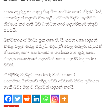
වයස අවුරුදු 65ට අඩු විශ්‍රාමික බන්ධනාගාර නිලධාරීන්,
කොන්ත්‍රාත් පදනම මත යළි සේවයට බඳවා ගැනීමට
තීරණය කර ඇති බව බන්ධනාගාර දෙපාර්තමේන්තුව
පවසයි.
බන්ධනාගාර මාධ්‍ය ප්‍රකාශක ඒ. සී. ගජනායක සඳහන්
කළේ පළමු පෙළ ජේලර්, දෙවැනි පෙළ ජේලර්, සැරයන්,
නියාමක, හෙද සහ ඖෂධ සංයෝජක තනතුරු සඳහා
එලෙස කොන්ත්‍රාත් පදනමින් බඳවා ගැනීම් සිදු කරන
බවයි.
ඒ පිළිබඳ වැඩිදුර තොරතුරු බන්ධනාගාර
දෙපාර්තමේන්තුවේ නිල වෙබ් අඩවියට පිවිස ලබාගත
හැකි බවද ඔහු වැඩිදුරටත් සඳහන් කරයි.