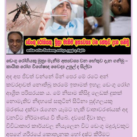
ඩෙංගු රෝගියකු ⁣මුත්‍රා මැනීම අත්‍යවශ්‍ය වන හේතුව දැන ගනිමු –
කායික රෝග විශේෂඥ වෛද්‍ය උපුල් ද සිල්වා
අද අප ජීවත් වන්නේ මින් පෙර මේ රටේ අන්
කවරදාවත් නොතිබූ තරමේ ඉතාමත් ඉහළ ඩෙංගු රෝග
ආශ්‍රිත පරිසරයක ය. මේ නිසාම කිසිදු ලෙඩක් දුකක්
නොමැතිව නිදහසේ සතුටින් සිටිනා පුද්ගලයකු
මරණය දක්වා රැගෙන යෑමට හැකි වාතාවරණයක් අද
වනවිට නිර්මාණය වී තිබේ. දවසේ දිවා කල
විවිධාකාර කාර්යවල නියැලෙන විට ඩෙංගු මදුරුවකුට
අපගේ ශරීරයේ කොතැනක හෝ දෂ්ට කිරීමට