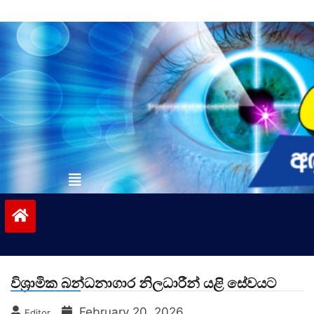
Skip
to
content
vinivida.lk
විශ්‍රාමික බන්ධනාගාර නිලධාරීන් යළි සේවයට
February 20, 2026
Editor