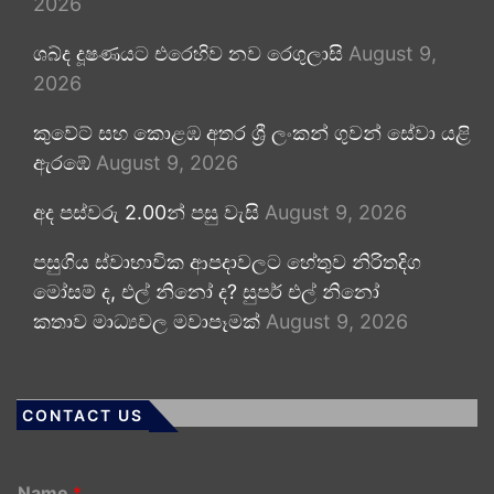
2026
ශබ්ද දූෂණයට එරෙහිව නව රෙගුලාසි
August 9,
2026
කුවේට් සහ කොළඹ අතර ශ්‍රී ලංකන් ගුවන් සේවා යළි
ඇරඹේ
August 9, 2026
අද පස්වරු 2.00න් පසු වැසි
August 9, 2026
පසුගිය ස්වාභාවික ආපදාවලට හේතුව නිරිතදිග
මෝසම් ද, එල් නිනෝ ද? සුපර් එල් නිනෝ
කතාව මාධ්‍යවල මවාපෑමක්
August 9, 2026
CONTACT US
Name
*