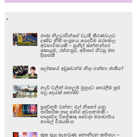
.
රාජ්‍ය නිලධාරීන්ගේ වැරදි තීරණවලට
දණ්ඩ නීති සංග්‍රහය යෙදවීම බරපතල
අවභාවිතයකි – සුනිල් කන්නන්ගර
කොළඹ, රත්නපුර, අම්පාර හිටපු මහ
දිසාපති
ලෝකයේ අඩුවෙන්ම නිදා ගන්නා ජාතිය?
නැව් වලින් බහලුම් මුහුදට පෙරලීම සුළු
පටු දෙයක් නොවේ
ප්‍රවේසම් වන්න; එල් නිනෝ යනු
පාරිසරික හෘද රෝග අවදානමකි –
හෘදවේද විශේෂඥ වෛද්‍ය මහාචාර්ය
නාමල් විජයසිංහ
කුස තුළ සැඟවුණු නොනිදන කම්හල –