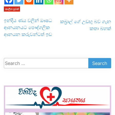
කාලීන පුවත්
ඉන්දීය ණය වලින් ඖෂධ
කබ්‍රාල් ගේ උඩඟු බව ගැන
ආනයනයට පෞද්ගලික
කතා බහක්
ආනයන කරුවන්ටත් ඉඩ