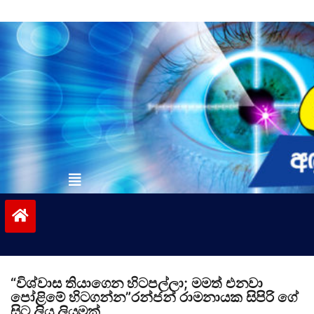
Skip
to
content
vinivida.lk
“විශ්වාස තියාගෙන හිටපල්ලා; මමත් එනවා
පෝළිමේ හිටගන්න”රන්ජන් රාමනායක සිපිරි ගේ
සිට ලියූ ලියුමක්