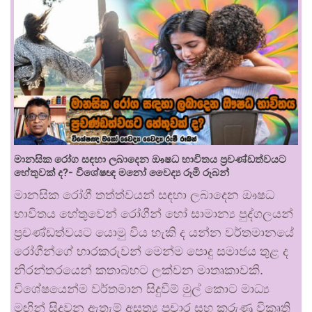
මානසික රෝග සඳහා ලබාදෙන ඖෂධ භාවිතය ප්‍රචණ්ඩත්වයට
හේතුවක් ද?- විශේෂඥ මනෝ වෛද්‍ය රූමි රූබන්
මානසික රෝගී තත්ත්වයන් සඳහා ලබාදෙන ඖෂධ
භාවිතය හේතුවෙන් රෝගීන් හෝ සාමාන්‍ය පුද්ගලයන්
ප්‍රචණ්ඩත්වයට යොමු විය හැකි ද යන්න වර්තමානයේ
රෝගීන්ගේ භාරකරුවන් මෙන්ම පොදු සමාජය තුළ ද
නිරන්තරයෙන් කතාබහට ලක්වන මාතෘකාවකි.
විශේෂයෙන්ම වර්තමාන සිදුවීම් මුල් කොට මාධ්‍ය
මඟින් සිදුවන ඇතැම් අසත්‍ය ප්‍රචාර සහ කරුණු විකෘති