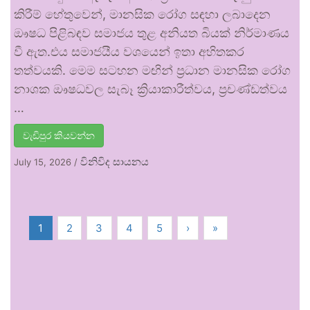
කිරීම් හේතුවෙන්, මානසික රෝග සඳහා ලබාදෙන
ඖෂධ පිළිබඳව සමාජය තුළ අනියත බියක් නිර්මාණය
වී ඇත.එය සමාජයීය වශයෙන් ඉතා අහිතකර
තත්වයකි. මෙම සටහන මඟින් ප්‍රධාන මානසික රෝග
නාශක ඖෂධවල සැබෑ ක්‍රියාකාරීත්වය, ප්‍රචණ්ඩත්වය
…
වැඩිපුර කියවන්න
විනිවිද සායනය
July 15, 2026
/
1
2
3
4
5
›
»