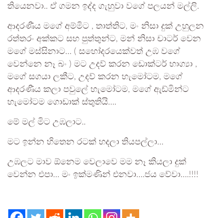
තියෙනවා.. ඒ ගමන ඉද්ද ගැහුවා වගේ පලයන් මල්ලි.
ආදරණීය මගේ අම්මිට , තාත්තිට, මං නිසා දුක් උහුලන
රත්තරං අක්කට සහ පුත්තුන්ට, මන් නිසා චාටර් වෙන
මගේ මස්සිනාට… ( සහෝදරයෙක්වත් උඹ වගේ
වෙන්නෙ නෑ බං ) මට උදව් කරන ඩොක්‍ටර් භාග්‍යා ,
මගේ සගයා ලකීට, උදව් කරන හැමෝටම, මගේ
ආදරණීය කලා පවුලේ හැමෝටම, මගේ ඇඩ්මින්ට
හැමෝටම ගොඩාක් ස්තුතියි….
මේ මල් මිට උඹලාට..
මට ඉන්න හිතෙන රටක් හදලා තියපල්ලා…
උඹලට මාව ඕනෙම වෙලාවෙ මම නෑ කියලා දුක්
වෙන්න එපා… මං ඉක්මණින් එනවා….ජය වේවා….!!!!