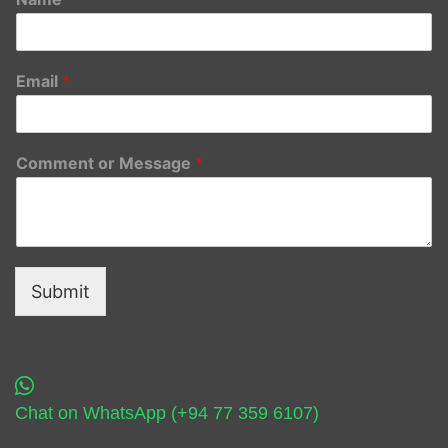
Email
*
Comment or Message
*
Submit
Chat on WhatsApp (+94 77 359 6107)