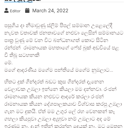
March 24, 2022
Editor
පසුගිය දා නිමාවුණු ස්ලිම් පීපල් සම්මාන උළෙලේදී
නැවත වතාවක් ජනතාවගේ නළුවා ලෙසින් සම්මානයට
පාත‍්‍ර වුණු මේ වන විට බන්ධනාගත් කොට සිටින
රන්ජන් රාමනායක මහතාගේ ෆේස් බුක් අඩවියේ පළ
වී තිබූ සටහනකි
මගේ ආදරණීය මගේම පන්තියේ මගේම නුඹලාට…
හිතට දුක් ගින්දරත් බඩට කුස ගින්දරත් දැනෙන
වෙලාවක උඹලා ඉන්නෙ කියලා මම දන්නවා. රංජන්
රාමනායක කියන නළුවට ආදරේ කරලා රංජන්
රාමනායක කියන දේශපාලකයාව විශ්වාස කරපු උඹලා
ගැන මට දුකයි. ඒත් මම උගුර ලේ රහ වෙනකන් කෑ
ගහලා කියපුවා උඹලා ඇහුවා නම් උඹලාට අද මේ
ඉරණම නෑ. දැන් ඉතින් කරන්න දෙයක් නෑ. මට මෙතන