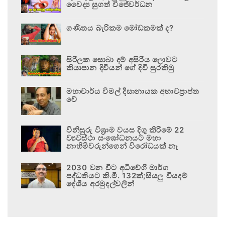
වෛද්‍ය සුගත් විජේවර්ධන
ගණිතය බැරිකම මෝඩකමක් ද?
සිරිලක සොබා දම් අසිරිය ලොවට
කියාපාන දිවියන් ගේ දිවි සුරකිමු
මහාචාර්ය විමල් දිසානායක අභාවප්‍රාප්ත
වේ
විනිසුරු විශ්‍රාම වයස දිගු කිරීමේ 22
ව්‍යවස්ථා සංශෝධනයට මහා
නාහිමිවරුන්ගෙන් විරෝධයක් නෑ
2030 වන විට අධිවේගී මාර්ග
පද්ධතියට කි.මී. 132ක්;සියලු වියදම්
දේශීය අරමුදල්වලින්