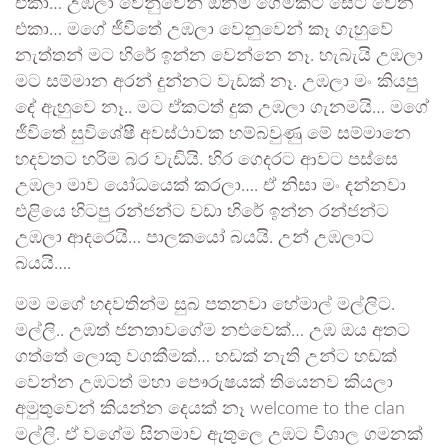
එකා… උඹලා වෙනුවෙන් ඕනම ගේමකට සෙට් වෙන
එකා… මගේ ජීවිතේ උඹලා වෙනුවෙන් කෑ ගැහුවේ
නැත්තන් මට හිරේ ඉන්න වෙන්නෙ නෑ. හැබැයි උඹලා
මට සම්මාන අරන් දුන්නට වැඩක් නෑ. උඹලා මං කියපු
දේ ඇහුවෙ නෑ.. මට ඒකටත් දුක උඹලා ගැනමයි… මගේ
ජීවිතේ සුවිශේෂී අවස්ථාවක හම්බවුණු මේ සම්මානෙ
හදවතට හරිම බර වැඩියි. හිර ගෙදරට ආවට පස්සෙ
උඹලා මාව යෝධයෙක් කරලා…. ඒ නිසා මං දන්නවා
එළියෙ හිටපු රන්ජන්ට වඩා හිරේ ඉන්න රන්ජන්ට
උඹලා ආදරෙයි… පාලකයෝ බයයි. උන් උඹලාට
බයයි….
මම මගේ හදවතින්ම සුබ පතනවා හේමාල් මල්ලිට.
මල්ලි.. උඹත් ජනතාවගේම නළුවෙක්… උඹ ඔය අතට
ගත්තේ ලොකු වගකීමක්… හඩක් නැති උන්ට හඩක්
වෙන්න උඹටත් මහා පෞරුෂයක් තියෙනව කියලා
අමුතුවෙන් කියන්න දෙයක් නෑ welcome to the clan
මල්ලි. ඒ වගේම සිනමාව ඇතුලෙ උඹට විශාල ගමනක්