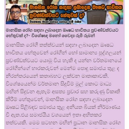
මානසික රෝග සඳහා ලබාදෙන ඖෂධ භාවිතය ප්‍රචණ්ඩත්වයට
හේතුවක් ද?- විශේෂඥ මනෝ වෛද්‍ය රූමි රූබන්
මානසික රෝගී තත්ත්වයන් සඳහා ලබාදෙන ඖෂධ
භාවිතය හේතුවෙන් රෝගීන් හෝ සාමාන්‍ය පුද්ගලයන්
ප්‍රචණ්ඩත්වයට යොමු විය හැකි ද යන්න වර්තමානයේ
රෝගීන්ගේ භාරකරුවන් මෙන්ම පොදු සමාජය තුළ ද
නිරන්තරයෙන් කතාබහට ලක්වන මාතෘකාවකි.
විශේෂයෙන්ම වර්තමාන සිදුවීම් මුල් කොට මාධ්‍ය
මඟින් සිදුවන ඇතැම් අසත්‍ය ප්‍රචාර සහ කරුණු විකෘති
කිරීම් හේතුවෙන්, මානසික රෝග සඳහා ලබාදෙන
ඖෂධ පිළිබඳව සමාජය තුළ අනියත බියක් නිර්මාණය
වී ඇත.එය සමාජයීය වශයෙන් ඉතා අහිතකර
තත්වයකි. මෙම සටහන මඟින් ප්‍රධාන මානසික රෝග