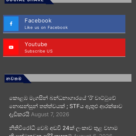
Facebook
Like us on Facebook
Youtube
Subscribe US
නවතම
කොළඹ මැගසින් බන්ධනාගාරයේ ‘ඊ’ වාට්ටුවේ
නොසන්සුන් තත්ත්වයක් ; STFය ඇතුළු ආරක්ෂාව
දැඩිකරයි
August 7, 2026
නීතිවිරෝධී වෙබ් අඩවි 24ක් ලංකාව තුළ වහාම