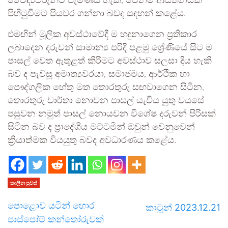
වෛද්‍යවරුන්ට පැමිණිය හැකි, වෙනම ආයතනයක්
පිහිටුවීමට පියවර ගන්නා බවද සඳහන් කළේය.
එමඟින් මූලික අවස්ථාවේදී ම හඳුනාගෙන ප්‍රතිකාර
ලබාදෙන දරුවන් සාමාන්‍ය පරිදි පළමු ශ්‍රේණියේ සිට ම
පාසල් වෙත ඇතුළත් කිරීමට අවස්ථාව සලසා දිය හැකි
බව ද පැවසූ අමාත්‍යවරයා, සමාජමය, ආර්ථික හා
පෞද්ගලික හේතු මත තොරතුරු සඟවාගෙන සිටින,
තොරතුරු වාර්තා නොවන පාසල් යැවිය යුතු වයසේ
පසුවන නමුත් පාසල් නොයවන විශේෂ දරුවන් පිරිසක්
සිටින බව ද ප්‍රාදේශීය මට්ටමින් ඔවුන් වෙනුවෙන්
ක්‍රියාත්මක වියයුතු බවද අවධාරණය කළේය.
කාලීන පුවත්
පොළොව යටින් හොර
කාටූන් 2023.12.21
පාස්පෝට් කන්තෝරුවක්