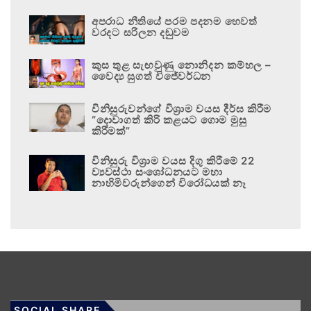
අපරාධ නීතියේ පරම පදනම හෙවත්
වරදට සරිලන දඬුවම
කුස තුළ සැඟවුණු නොනිදන කම්හල –
වෛද්‍ය සුගත් විජේවර්ධන
විනිසුරුවන්ගේ විශ්‍රාම වයස දීර්ඝ කිරීම
“දොවාගත් කිරි කළයට ගොම මුසු
කිරීමක්”
විනිසුරු විශ්‍රාම වයස දිගු කිරීමේ 22
ව්‍යවස්ථා සංශෝධනයට මහා
නාහිමිවරුන්ගෙන් විරෝධයක් නෑ
SOCIAL SHARE