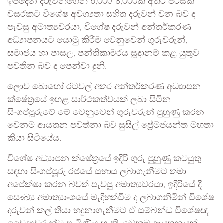
ඉපදෙන දරුවන්ගෙන් 6,000-8,000ක් අතර පිරිසක්
වසරකට විශේෂ අවශ්‍යතා සහිත දරුවන් වන බව ද
පැවසු අමාත්‍යවරයා, විශේෂ දරුවන් අන්තර්කරණ
අධ්‍යාපනයට යොමු කිරීම වෙනුවෙන් ගුරුවරුන්,
සමාජය හා පාසල, පන්තිකාමරය සූදානම් කළ යුතුව
පවතින බව ද පෙන්වා දුනි.
ලොව බොහෝ රටවල් අතර අන්තර්කරණ අධ්‍යාපන
ක්ෂේත්‍රයේ ඉහළ සාර්ථකත්වයක් ලබා සිටින
සිංගප්පූරුවේ මේ වෙනුවෙන් ‍ගුරුවරුන් පුහුණු කරන
වෙනම ආයතන පවත්නා බව සුසිල් ප්‍රේමජයන්ත මහතා
කියා සිටියේය.
විශේෂ අධ්‍යාපන ක්ෂේත්‍රයේ ඉදිරි ගුරු පුහුණු කටයුතු
සඳහා සිංගප්පූරු රජයේ සහාය ලබාගැනීමට තමා
අපේක්ෂා කරන බවත් පැවසු අමාත්‍යවරයා, ඉදිරියේ දී
සෞඛ්‍ය අමාත්‍යාංශයේ මැදිහත්වීම ද ලබාගනිමින් විශේෂ
දරුවන් කල් තියා හඳුනාගැනීමට ඒ සම්බන්ධ විශේෂඥ