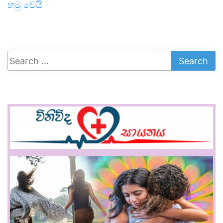
හමු වෙයි