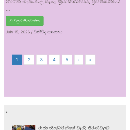
නාශක ඖෂධවල සැබෑ ක්‍රියාකාරීත්වය, ප්‍රචණ්ඩත්වය
…
වැඩිපුර කියවන්න
විනිවිද සායනය
July 15, 2026
/
1
2
3
4
5
›
»
.
රාජ්‍ය නිලධාරීන්ගේ වැරදි තීරණවලට