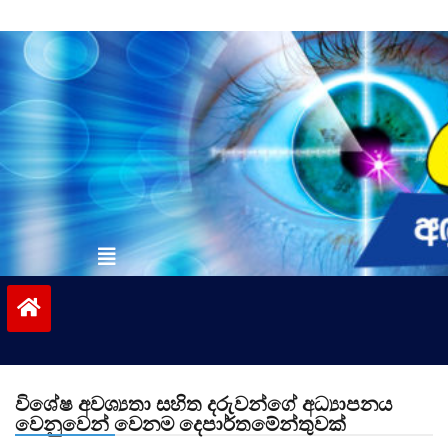
Skip
to
content
vinivida.lk
විශේෂ අවශ්‍යතා සහිත දරුවන්ගේ අධ්‍යාපනය
වෙනුවෙන් වෙනම දෙපාර්තමේන්තුවක්