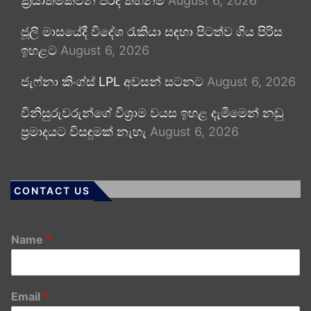
ක්‍රියාත්මකවන පරිදි තහනම්
August 6, 2026
ජූලි මාසයේදී විදේශ රැකියා සඳහා පිටත්ව ගිය පිරිස
ඉහළට
August 6, 2026
ජැෆ්නා කිංග්ස් LPL අවසන් සටනට
August 6, 2026
විනිසුරුවරුන්ගේ විශ්‍රාම වයස ඉහළ දැමීමෙන් නඩු
ප්‍රමාදයට විසඳුමක් නැහැ
August 6, 2026
CONTACT US
Name
*
Email
*