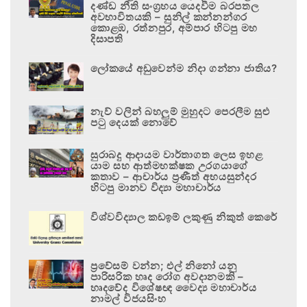
දණ්ඩ නීති සංග්‍රහය යෙදවීම බරපතල
අවභාවිතයකි – සුනිල් කන්නන්ගර
කොළඹ, රත්නපුර, අම්පාර හිටපු මහ
දිසාපති
ලෝකයේ අඩුවෙන්ම නිදා ගන්නා ජාතිය?
නැව් වලින් බහලුම් මුහුදට පෙරලීම සුළු
පටු දෙයක් නොවේ
සුරාබදු ආදායම වාර්තාගත ලෙස ඉහළ
යාම සහ ආත්මභක්ෂක උරගයාගේ
කතාව – ආචාර්ය ප්‍රණීත් අභයසුන්දර
හිටපු මානව විද්‍යා මහාචාර්ය
විශ්වවිද්‍යාල කඩඉම් ලකුණු නිකුත් කෙරේ
ප්‍රවේසම් වන්න; එල් නිනෝ යනු
පාරිසරික හෘද රෝග අවදානමකි –
හෘදවේද විශේෂඥ වෛද්‍ය මහාචාර්ය
නාමල් විජයසිංහ