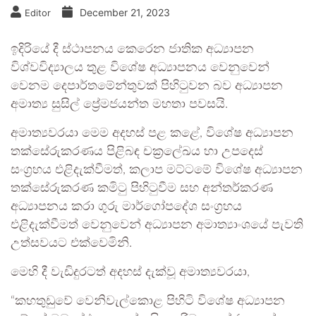
December 21, 2023
Editor
ඉදිරියේ දී ස්ථාපනය කෙරෙන ජාතික අධ්‍යාපන
විශ්වවිද්‍යාලය තුළ විශේෂ අධ්‍යාපනය වෙනුවෙන්
වෙනම දෙපාර්තමේන්තුවක් පිහිටුවන බව අධ්‍යාපන
අමාත්‍ය සුසිල් ප්‍රේමජයන්ත මහතා පවසයි.
අමාත්‍යවරයා මෙම අදහස් පළ කළේ, විශේෂ අධ්‍යාපන
තක්සේරුකරණය පිළිබඳ චක්‍රලේඛය හා උපදෙස්
සංග්‍රහය එළිදැක්වීමත්, කලාප මට්ටමේ විශේෂ අධ්‍යාපන
තක්සේරුකරණ කමිටු පිහිටුවීම සහ අන්තර්කරණ
අධ්‍යාපනය කරා ගුරු මාර්ගෝපදේශ සංග්‍රහය
එළිදැක්වීමත් වෙනුවෙන්‍ අධ්‍යාපන අමාත්‍යාංශයේ පැවති
උත්සවයට එක්වෙමිනි.
මෙහි දී වැඩිදුරටත් අදහස් දැක්වූ අමාත්‍යවරයා,
“කහතුඩුවේ වෙනිවැල්කොළ පිහිටි විශේෂ අධ්‍යාපන