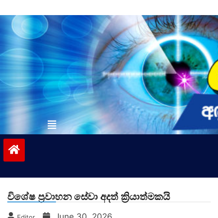
Skip
to
content
vinivida.lk
විශේෂ ප්‍රවාහන සේවා අදත් ක්‍රියාත්මකයි
June 30, 2026
Editor