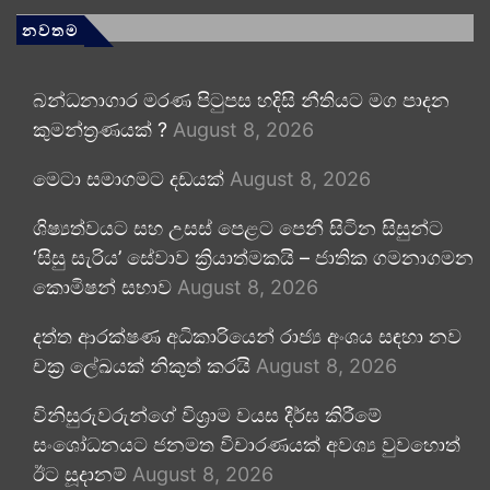
නවතම
බන්ධනාගාර මරණ පිටුපස හදිසි නීතියට මග පාදන
කුමන්ත්‍රණයක් ?
August 8, 2026
මෙටා සමාගමට දඩයක්
August 8, 2026
ශිෂ්‍යත්වයට සහ උසස් පෙළට පෙනී සිටින සිසුන්ට
‘සිසු සැරිය’ සේවාව ක්‍රියාත්මකයි – ජාතික ගමනාගමන
කොමිෂන් සභාව
August 8, 2026
දත්ත ආරක්ෂණ අධිකාරියෙන් රාජ්‍ය අංශය සඳහා නව
චක්‍ර ලේඛයක් නිකුත් කරයි
August 8, 2026
විනිසුරුවරුන්ගේ විශ්‍රාම වයස දීර්ඝ කිරීමේ
සංශෝධනයට ජනමත විචාරණයක් අවශ්‍ය වුවහොත්
ඊට සූදානම්
August 8, 2026