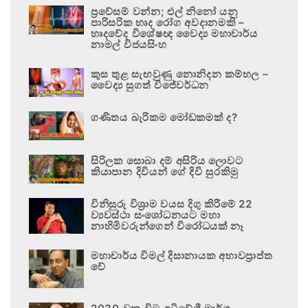
ප්‍රවේසම් වන්න; එල් නිනෝ යනු
පාරිසරික හෘද රෝග අවදානමකි –
හෘදවේද විශේෂඥ වෛද්‍ය මහාචාර්ය
නාමල් විජයසිංහ
කුස තුළ සැඟවුණු නොනිදන කම්හල –
වෛද්‍ය සුගත් විජේවර්ධන
ගණිතය බැරිකම මෝඩකමක් ද?
සිරිලක සොබා දම් අසිරිය ලොවට
කියාපාන දිවියන් ගේ දිවි සුරකිමු
විනිසුරු විශ්‍රාම වයස දිගු කිරීමේ 22
ව්‍යවස්ථා සංශෝධනයට මහා
නාහිමිවරුන්ගෙන් විරෝධයක් නෑ
මහාචාර්ය විමල් දිසානායක අභාවප්‍රාප්ත
වේ