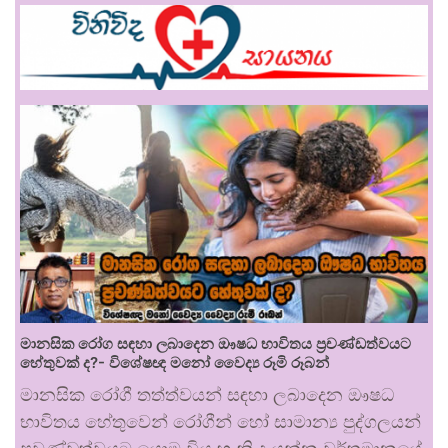
මානසික රෝග සඳහා ලබාදෙන ඖෂධ භාවිතය ප්‍රචණ්ඩත්වයට
හේතුවක් ද?- විශේෂඥ මනෝ වෛද්‍ය රූමි රූබන්
මානසික රෝගී තත්ත්වයන් සඳහා ලබාදෙන ඖෂධ
භාවිතය හේතුවෙන් රෝගීන් හෝ සාමාන්‍ය පුද්ගලයන්