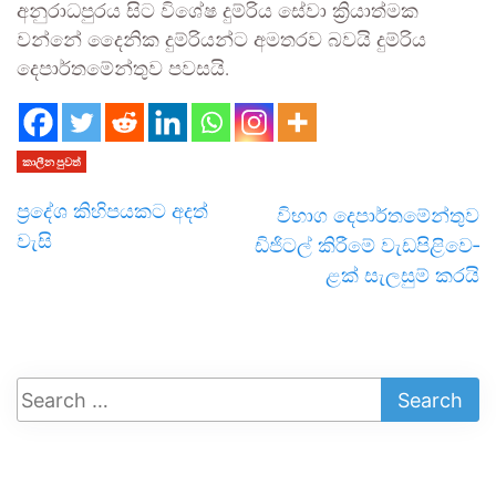
අනු­රා­ධ­පු­රය සිට විශේෂ දුම්රිය සේවා ක්‍රියා­ත්මක
වන්නේ දෛනික දුම්රි­යන්ට අම­ත­රව බවයි දුම්රිය
දෙපා­ර්ත­මේ­න්තුව පවසයි.
කාලීන පුවත්
ප්‍රදේශ කිහිපයකට අදත්
විභාග දෙපා­ර්ත­මේ­න්තුව
වැසි
ඩිජි­ටල් කිරීමේ වැඩ­පි­ළි­වෙ­
ළක් සැල­සුම් කරයි