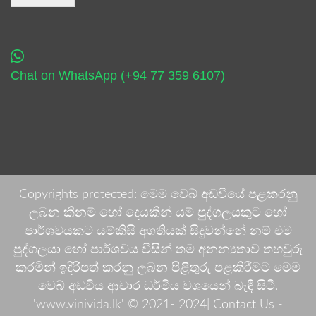
Chat on WhatsApp (+94 77 359 6107)
Copyrights protected: මෙම වෙබ් අඩවියේ පළකරනු
ලබන කිනම් හෝ දෙයකින් යම් පුද්ගලයකුට හෝ
පාර්ශවයකට යම්කිසි අගතියක් සිදුවන්නේ නම් එම
පුද්ගලයා හෝ පාර්ශවය විසින් තම අනන්‍යතාව තහවුරු
කරමින් ඉදිරිපත් කරනු ලබන පිළිතුරු පළකිරීමට මෙම
වෙබ් අඩවිය ආචාර ධර්මීය වශයෙන් බැඳී සිටී.
'www.vinivida.lk' © 2021- 2024| Contact Us -