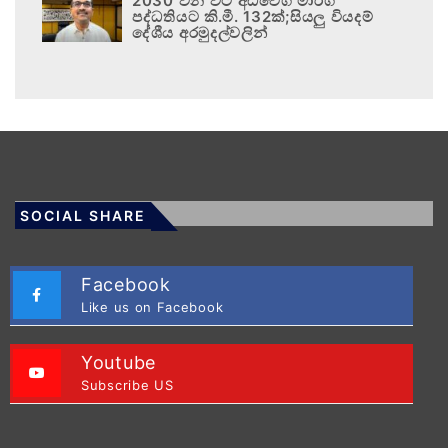
2030 වන විට අධිවේගී මාර්ග
පද්ධතියට කි.මී. 132ක්;සියලු වියදම්
දේශීය අරමුදල්වලින්
SOCIAL SHARE
Facebook
Like us on Facebook
Youtube
Subscribe US