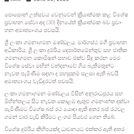
පොසොන් උත්ස­වය වෙනු­වෙන් ක්‍රියා­ත්මක කළ විශේෂ
ප්‍රවා­හන සේවා අද (30) දින­යේත් ක්‍රියා­ත්මක බව ප්‍රවා­
හන අමා­ත්‍යාං­ශය පව­සයි.
ශ්‍රී ලංකා ගම­නා­ග­මන මණ්ඩ­ලය, මාර්ගස්ථ මගී ප්‍රවා­හන
අධි­කා­රිය, ශ්‍රී ලංකා දුම්රිය දෙපා­ර්ත­මේ­න්තුව සහ ජාතික
ගම­නා­ග­මන කොමි­ෂන් සභාව එක්ව සිදු කරන මෙම
විශේෂ සේවා මඟින් වන්ද­නාවේ ගිය බැති­ම­තුන්ට
නැවත පැමි­ණීම සඳහා ද පහ­සු­කම් සලසා ඇති බවයි
අමා­ත්‍යාං­ශය වැඩිදුරටත් පවසයි.
ලංකා ගම­නා­ග­මන මණ්ඩ­ලය විසින් අනු­රා­ධ­පු­රය සහ
මිහි­න්ත­ලය සිට නැවත කොළඹ ඇතුළු ගම­නාන්ත දක්වා
පැමි­ණී­මට විශේෂ බස් රථ යොදා ඇති අතර බස් රථ­වල
ගමන් වාර වැඩි කිරී­මට ලංගම පිය­වර ගෙන තිබේ.
විශේෂ දුම්රි­ය කිහි­ප­යක්ද ධාව­න­යට එක්කර ඇති අතර