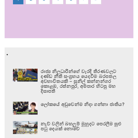
.
රාජ්‍ය නිලධාරීන්ගේ වැරදි තීරණවලට
දණ්ඩ නීති සංග්‍රහය යෙදවීම බරපතල
අවභාවිතයකි – සුනිල් කන්නන්ගර
කොළඹ, රත්නපුර, අම්පාර හිටපු මහ
දිසාපති
ලෝකයේ අඩුවෙන්ම නිදා ගන්නා ජාතිය?
නැව් වලින් බහලුම් මුහුදට පෙරලීම සුළු
පටු දෙයක් නොවේ