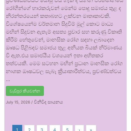
ප්‍රචණ්ඩත්වයට යොමු විය හැකි ද යන්න වර්තමානයේ
රෝගීන්ගේ භාරකරුවන් මෙන්ම පොදු සමාජය තුළ ද
නිරන්තරයෙන් කතාබහට ලක්වන මාතෘකාවකි.
විශේෂයෙන්ම වර්තමාන සිදුවීම් මුල් කොට මාධ්‍ය
මඟින් සිදුවන ඇතැම් අසත්‍ය ප්‍රචාර සහ කරුණු විකෘති
කිරීම් හේතුවෙන්, මානසික රෝග සඳහා ලබාදෙන
ඖෂධ පිළිබඳව සමාජය තුළ අනියත බියක් නිර්මාණය
වී ඇත.එය සමාජයීය වශයෙන් ඉතා අහිතකර
තත්වයකි. මෙම සටහන මඟින් ප්‍රධාන මානසික රෝග
නාශක ඖෂධවල සැබෑ ක්‍රියාකාරීත්වය, ප්‍රචණ්ඩත්වය
…
වැඩිපුර කියවන්න
විනිවිද සායනය
July 15, 2026
/
1
2
3
4
5
›
»