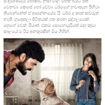
සංදර්ශණයේ ඝෝෂාව නිසා චාලි මහත් බියට පත්
වෙනවා. කෙසේ හෝ වේවා, ධර්මගේ නවාතැන පිහිටා
තිබෙන්නේත් ඒ ආසන්නයේම යි. ධර්ම ද කාත් කව්රුත්
නැති, හුදෙකලා ජීවිතයක් ගත කරන පුද්ගලයෙක්.
ඔහුගේ මවත්, පියාත්, එකම සොහොයුරියත් ඔහු කුඩා
කාලයේ ම රිය අනතුරකින් මිය ගිහින්.