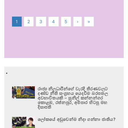
1
2
3
4
5
›
»
.
රාජ්‍ය නිලධාරීන්ගේ වැරදි තීරණවලට
දණ්ඩ නීති සංග්‍රහය යෙදවීම බරපතල
අවභාවිතයකි – සුනිල් කන්නන්ගර
කොළඹ, රත්නපුර, අම්පාර හිටපු මහ
දිසාපති
ලෝකයේ අඩුවෙන්ම නිදා ගන්නා ජාතිය?