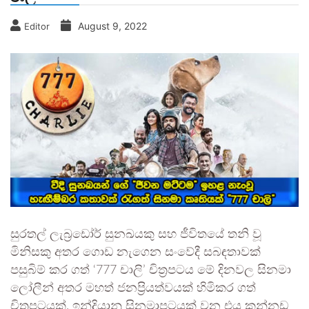
August 9, 2022
Editor
සුරතල් ලැබ්‍රඩෝර් සුනඛයකු සහ ජීවිතයේ තනි වූ
මිනිසකු අතර ගොඩ නැගෙන සංවේදී සබඳතාවක්
පසුබිම් කර ගත් ‘777 චාලි’ චිත්‍රපටය මේ දිනවල සිනමා
ලෝලීන් අතර මහත් ජනප්‍රියත්වයක් හිමිකර ගත්
චිත්‍රපටයක්. ඉන්දියානු සිනමාපටයක් වන එය කන්නඩ