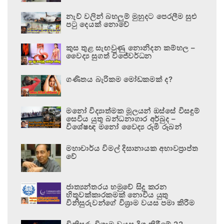
නැව් වලින් බහලුම් මුහුදට පෙරලීම සුළු
පටු දෙයක් නොවේ
කුස තුළ සැඟවුණු නොනිදන කම්හල –
වෛද්‍ය සුගත් විජේවර්ධන
ගණිතය බැරිකම මෝඩකමක් ද?
මනෝ විද්‍යාත්මක මූලයන් ඔස්සේ විසඳුම්
සෙවිය යුතු බන්ධනාගාර අර්බුද –
විශේෂඥ මනෝ වෛද්‍ය රූමි රූබන්
මහාචාර්ය විමල් දිසානායක අභාවප්‍රාප්ත
වේ
ජාත්‍යන්තරය හමුවේ සිදු කරන
හිතුවක්කාරකමක් නොවිය යුතු
විනිසුරුවන්ගේ විශ්‍රාම වයස පමා කිරීම