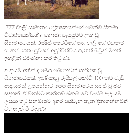
‘777 චාලි’ සාමාන්‍ය ප්‍රේක්‍ෂකයන්ගේ මෙන්ම සිනමා
විචාරකයන්ගේ ද නොමඳ පැසසුමට ලක් වූ
සිනමාපටයක්. රක්‍ෂිත් ෂෙට්ටිගේ සහ චාලි ගේ රඟපෑම්
ගැනත්, කතා පුවතේ අපූර්වත්වය ගැනත් ඔවුන් මහත්
ඉහළින් වර්ණනා කර තිබුණා.
ආදායම් අතින් ද මෙය බෙහෙවින් සාර්ථක වූ
සිනමාපටයක්. ඉන්දියානු රුපියල් කෝටි 100 කට වැඩි
ආදායමක් උපයන්නට මෙම සිනමාපටය සමත් වූ බව
සඳහන්. ඒ වනවිට කන්නඩ සිනමාවේ වැඩිම ආදායම්
උපයා තිබූ සිනමාපට අතර පස්වැනි තැන දිනාගන්නටත්
ඊට හැකි වී තිබුණා.