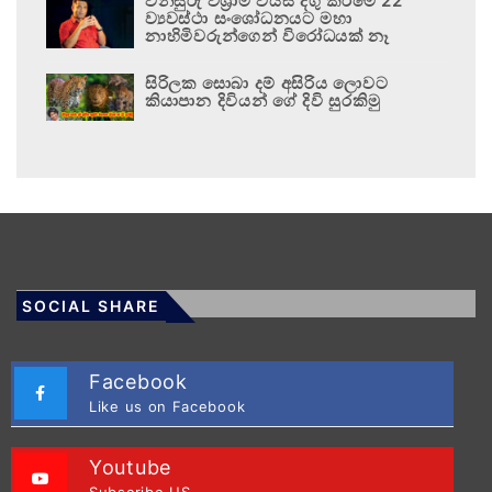
විනිසුරු විශ්‍රාම වයස දිගු කිරීමේ 22
ව්‍යවස්ථා සංශෝධනයට මහා
නාහිමිවරුන්ගෙන් විරෝධයක් නෑ
සිරිලක සොබා දම් අසිරිය ලොවට
කියාපාන දිවියන් ගේ දිවි සුරකිමු
SOCIAL SHARE
Facebook
Like us on Facebook
Youtube