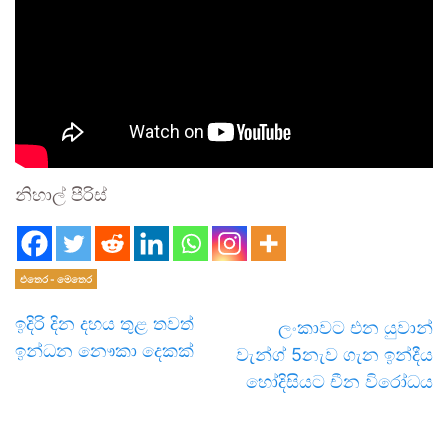
නිහාල් පීරිස්
එතෙර - මෙතෙර
ඉදිරි දින දහය තුළ තවත්
ලංකාවට එන යුවාන්
ඉන්ධන නෞකා දෙකක්
වැන්ග් 5නැව ගැන ඉන්දීය
හෝදිසියට චීන විරෝධය