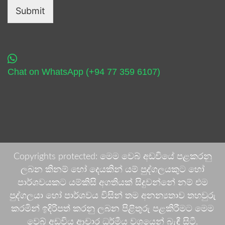
Submit
Chat on WhatsApp (+94 77 359 6107)
Copyrights protected: මෙම වෙබ් අඩවියේ පළකරනු
ලබන කිනම් හෝ දෙයකින් යම් පුද්ගලයකුට හෝ
පාර්ශවයකට යම්කිසි අගතියක් සිදුවන්නේ නම් එම
පුද්ගලයා හෝ පාර්ශවය විසින් තම අනන්‍යතාව තහවුරු
කරමින් ඉදිරිපත් කරනු ලබන පිළිතුරු පළකිරීමට මෙම
වෙබ් අඩවිය ආචාර ධර්මීය වශයෙන් බැඳී සිටී.