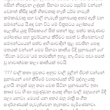
බසින් නිපදවන ලද්දක්. සිනමා පටයට පසුබිම් වන්නේ
වෙනත් කිසිදු ඥාති හිතවතකු නැති ධර්ම නමැති
කම්කරුවකු සහ චාලි නැමැති සුනඛයකු අතර ඇති වන
සම්බන්ධය යි.අද වන විට මේ චිත්‍රපටය ලෝකයේ
සැලකිය යුතු පිරිසකගේ සිත් සතන් තුළ සත්ව කරුණාව
රෝපණය සහ ප්‍රවර්ධනය කිරීමට සමත් ව තිබෙනවා.ඒ
සම්බන්ධයෙන් සත්ව අහිංසාවාදීන් තුළ පවතින පොදු
මතයක් වන්නේ මෙම සිනමා කෘතිය වීදි සුනඛයන් ගේ
“ජීවන මට්ටම”යම් තරමකින් ඉහළ නැංවීමට පවා සමත්
වූ භාවාත්මක කලා කෘතියක් බවයි.
‘777 චාලි’කතා පුවතට අනුව චාලි මුලින් ජීවත් වන්නේ
සුනඛයන් බෝ කිරීමේ ව්‍යාපාරයක් හිමි පුද්ගලයකු
ළඟයි. නමුත් ඔහු තමා වෙත සිටින සුනඛයන්ට ඉතා
කෲර වධ හිංසා පමුණුවන අයකු නිසා චාලි ඔහුගෙන් මිදී
පලා යනවා. මෙසේ යන අතර ඔහු රාත්‍රි සංගීත
සංදර්ශණයක් පැවැත්වෙන තැනකට පැමිණෙනවා.