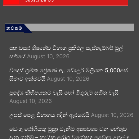
Subscribe US
නවතම
පහ වසර ශිෂ්‍යත්ව විභාග ප්‍රතිඵල සැප්තැම්බර් මුල්
සතියේ
August 10, 2026
විදෙස් ශ්‍රමික ප්‍රේෂණ ඇ. ඩොලර් මිලියන 5,000සේ
සීමාව ඉක්මවයි
August 10, 2026
ප්‍රදේශ කිහිපයකට වැසි හෝ ගිගුරුම් සහිත වැසි
August 10, 2026
උසස් පෙළ විභාගය අදින් ඇරඹෙයි
August 10, 2026
ඩෙංගු රෝගියකු ⁣මුත්‍රා මැනීම අත්‍යවශ්‍ය වන හේතුව
දැන ගනිමු – කායික රෝග විශේෂඥ වෛද්‍ය උපුල් ද