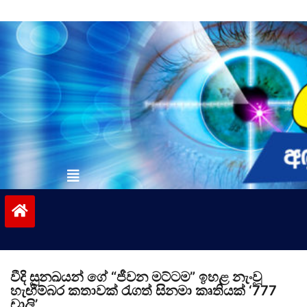
Skip
to
content
vinivida.lk
වීදි සුනඛයන් ගේ “ජීවන මට්ටම” ඉහළ නැංවූ
හැඟීම්බර කතාවක් රැගත් සිනමා කෘතියක් ‘777
චාලි’