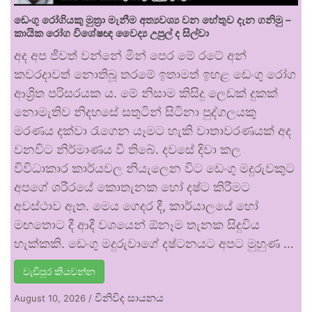
ඩෙංගු රෝගියකු ⁣මුත්‍රා මැනීම අත්‍යවශ්‍ය වන හේතුව දැන ගනිමු –
කායික රෝග විශේෂඥ වෛද්‍ය උපුල් ද සිල්වා
අද අප ජීවත් වන්නේ මින් පෙර මේ රටේ අන්
කවරදාවත් නොතිබූ තරමේ ඉතාමත් ඉහළ ඩෙංගු රෝග
ආශ්‍රිත පරිසරයක ය. මේ නිසාම කිසිදු ලෙඩක් දුකක්
නොමැතිව නිදහසේ සතුටින් සිටිනා පුද්ගලයකු
මරණය දක්වා රැගෙන යෑමට හැකි වාතාවරණයක් අද
වනවිට නිර්මාණය වී තිබේ. දවසේ දිවා කල
විවිධාකාර කාර්යවල නියැලෙන විට ඩෙංගු මදුරුවකුට
අපගේ ශරීරයේ කොතැනක හෝ දෂ්ට කිරීමට
අවස්ථාව ඇත. මෙය ගෙදර දී, කාර්යාලයේ හෝ
මඟතොට දී ආදී වශයෙන් ඕනෑම තැනක සිදුවිය
හැක්කකි. ඩෙංගු මදුරුවාගේ දෂ්ටනයට අපට මුහුණ …
වැඩිපුර කියවන්න
විනිවිද සායනය
August 10, 2026
/