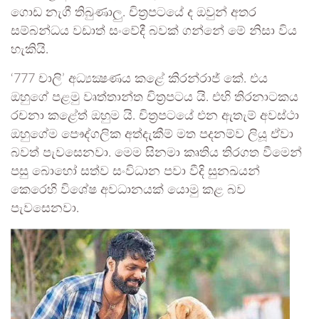
ගොඩ නැගී තිබුණාලු. චිත්‍රපටයේ ද ඔවුන් අතර
සම්බන්ධය වඩාත් සංවේදී බවක් ගන්නේ මේ නිසා විය
හැකියි.
‘777 චාලි’ අධ්‍යක්‍ෂණය කළේ කිරන්රාජ් කේ. එය
ඔහුගේ පළමු වෘත්තාන්ත චිත්‍රපටය යි. එහි තිරනාටකය
රචනා කළේත් ඔහුම යි. චිත්‍රපටයේ එන ඇතැම් අවස්ථා
ඔහුගේම පෞද්ගලික අත්දැකීම් මත පදනම්ව ලියූ ඒවා
බවත් පැවසෙනවා. මෙම සිනමා කෘතිය තිරගත වීමෙන්
පසු බොහෝ සත්ව සංවිධාන පවා වීදි සුනඛයන්
කෙරෙහි විශේෂ අවධානයක් යොමු කළ බව
පැවසෙනවා.