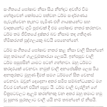
සංගීතයේ ඝෝෂාව නිසා සිය නින්දට අවහිර වීම
හේතුවෙන් කෝපයට පත්වන ධර්ම සංදර්ශණය
පැවැත්වෙන තැනට පැමිණ එහි ගායකයන්ට සහ
වාදකයන්ට ගුටි පූජාවක් දී එම ඝෝෂාව නතර කරනවා.
ධර්ම තම ජීවිතයේ දුෂ්කර බව නිසාම තද ගතිගුණ
හිමිකරගත් පුද්ගලයකු බවයි පෙනෙන්නේ.
ධර්ම සංගීතයේ ඝෝෂාව නතර කළ නිසා චාලි සිතන්නේ
ඔහු තමාගේ ගැලවුම්කාරයා ලෙසයි. ඉන්පසුව චාලි
ධර්ම පසුපසින් යාමට පටන් ගන්නවා. ඔහු ධර්මට
කරදරයක් වෙනවා. නමුත් චාලි අනපේක්‍ෂිත ලෙස රිය
අනතුරකට මුහුණ දීමත් සමග ධර්මගේ සිත වෙනස්
වෙනවා. ඔවුන් දෙදෙනා අතර සමීප සම්බන්ධයකට මග
විවර වන්නේ එයින් පසුව යි. ධර්ම චාලි චැප්ලින් ගේ
චිත්‍රපටවලට ඇලුම් කරන්නකු වන අතර ඔහු තමාට හමු
වූ සුනඛ සුරතලාට චාලි යයි නම් තබන්නේ ඒ නිසයි.