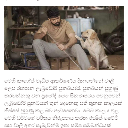
මෙහි කාගේත් වැඩිම ආකර්ශණය දිනාගන්නේ චාලි
ලෙස රඟපාන ලැබ්‍රඩෝර් සුනඛයායි. සුනඛයන් පුහුණු
කරවන්නකු වන ප්‍රමෝද් මෙම සිනමාපටය වෙනුවෙන්
ලැබ්‍රඩෝර් සුනඛයන් තුන් දෙනෙකු සති තුනක කාලයක්
තිස්සේ පුහුණු කළ බව පැවසෙනවා. මෙම කාලය තුළ
මෙහි ධර්මගේ චරිතය නිරූපනය කරන රක්‍ෂිත් ෂෙට්ටි
සහ චාලි අතර සැබැවින්ම ඉතා සමීප සම්බන්ධයක්