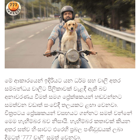
මේ ආකාරයෙන් ඉදිරියට යන ධර්ම සහ චාලි අතර
සම්බන්ධය චාලිට පිලිකාවක් වැළඳී ඇති බව
අනාවරණය වීමත් සමග ප්‍රේක්ෂකයන් හඬවන්නට
සමත්වන වඩාත් සංවේදී තලයකට ළඟා වෙනවා.
චිත්‍රපටය ප්‍රේක්‍ෂකයන් වසඟයට ගන්නට සමත් වන්නේ
මෙම හැඟීම්බර බව නිසායි. හැඟීම්බර කතාවක් කියන
අතර සත්ව හිංසාවට එරෙහි ප්‍රබල පණිවුඩයක් ලබා
දීමටත් ‘777 චාලි’ සමත් වෙනවා.