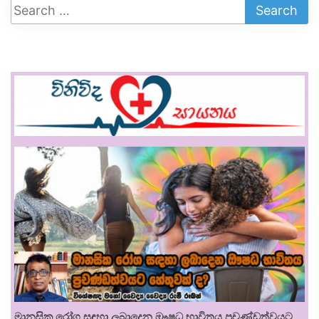
මානසික රෝග සඳහා ලබාදෙන ඖෂධ භාවිතය ප්‍රචණ්ඩත්වයට