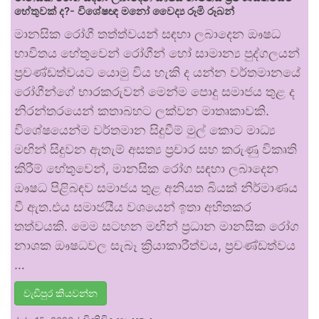
හේතුවක් ද?- විශේෂඥ මනෝ වෛද්‍ය රූමි රූබන්
මානසික රෝගී තත්ත්වයන් සඳහා ලබාදෙන ඖෂධ
භාවිතය හේතුවෙන් රෝගීන් හෝ සාමාන්‍ය පුද්ගලයන්
ප්‍රචණ්ඩත්වයට යොමු විය හැකි ද යන්න වර්තමානයේ
රෝගීන්ගේ භාරකරුවන් මෙන්ම පොදු සමාජය තුළ ද
නිරන්තරයෙන් කතාබහට ලක්වන මාතෘකාවකි.
විශේෂයෙන්ම වර්තමාන සිදුවීම් මුල් කොට මාධ්‍ය
මඟින් සිදුවන ඇතැම් අසත්‍ය ප්‍රචාර සහ කරුණු විකෘති
කිරීම් හේතුවෙන්, මානසික රෝග සඳහා ලබාදෙන
ඖෂධ පිළිබඳව සමාජය තුළ අනියත බියක් නිර්මාණය
වී ඇත.එය සමාජයීය වශයෙන් ඉතා අහිතකර
තත්වයකි. මෙම සටහන මඟින් ප්‍රධාන මානසික රෝග
නාශක ඖෂධවල සැබෑ ක්‍රියාකාරීත්වය, ප්‍රචණ්ඩත්වය
…
වැඩිපුර කියවන්න