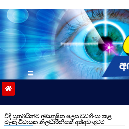
Skip
to
content
vinivida.lk
වීදි සුනඛයින්ට අමානුෂික ලෙස වධහිංසා කළ
බැංකු විධායක නිලධාරිනියක් අත්අඩංගුවට