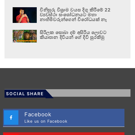
විනිසුරු විශ්‍රාම වයස දිගු කිරීමේ 22
ව්‍යවස්ථා සංශෝධනයට මහා
නාහිමිවරුන්ගෙන් විරෝධයක් නෑ
සිරිලක සොබා දම් අසිරිය ලොවට
කියාපාන දිවියන් ගේ දිවි සුරකිමු
SOCIAL SHARE
Facebook
Like us on Facebook