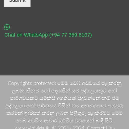
Chat on WhatsApp (+94 77 359 6107)
Copyrights protected: මෙම වෙබ් අඩවියේ පළකරනු
ලබන කිනම් හෝ දෙයකින් යම් පුද්ගලයකුට හෝ
පාර්ශවයකට යම්කිසි අගතියක් සිදුවන්නේ නම් එම
පුද්ගලයා හෝ පාර්ශවය විසින් තම අනන්‍යතාව තහවුරු
කරමින් ඉදිරිපත් කරනු ලබන පිළිතුරු පළකිරීමට මෙම
වෙබ් අඩවිය ආචාර ධර්මීය වශයෙන් බැඳී සිටී.
'www.vinivida.lk' © 2021- 2024| Contact Us -