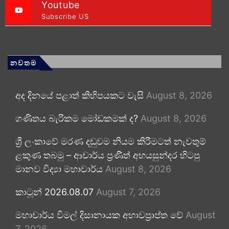
Youtube
Subscribe US
නවතම
අද දිනයේ පළාත් කිහිපයකට වැසි
August 8, 2026
ගණිතය බැරිකම මෝඩකමක් ද?
August 8, 2026
ශ්‍රී ලංකාවේ මරණ දඬුවම නියම කිරීමටත් නැවතුම්
ළකුණ තබමු – ආචාර්ය ප්‍රණීත් අභයසුන්දර හිටපු
මානව විද්‍යා මහාචාර්ය
August 8, 2026
කාටූන් 2026.08.07
August 7, 2026
මහාචාර්ය විමල් දිසානායක අභාවප්‍රාප්ත වේ
August
7, 2026