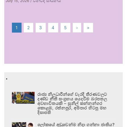
විනිවිද සායනය
July 15, 2026
/
1
2
3
4
5
›
»
.
රාජ්‍ය නිලධාරීන්ගේ වැරදි තීරණවලට
දණ්ඩ නීති සංග්‍රහය යෙදවීම බරපතල
අවභාවිතයකි – සුනිල් කන්නන්ගර
කොළඹ, රත්නපුර, අම්පාර හිටපු මහ
දිසාපති
ලෝකයේ අඩුවෙන්ම නිදා ගන්නා ජාතිය?