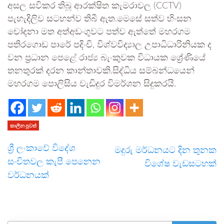
අසල සවිකර තිබූ ආරක්ෂිත කැමරාවල (CCTV)
පැහැදිලිව සටහන්ව තිබී ඇත.මෙසේ සත්ව හිංසන
චෝදනා මත අත්අඩංගුවට පත්ව ඇත්තේ මහරගම
පතිරගොඩ පාරේ පදිංචි, විශ්වවිද්‍යාල උපාධිධාරිනියක ද
වන ප්‍රධාන පෙළේ රාජ්‍ය බැංකුවක විධායක ශ්‍රේණියේ
තනතුරක් දරන කාන්තාවකි.සිද්ධිය සම්බන්ධයෙන්
මහරගම පොලිසිය වැඩිදුර විමර්ශන සිදුකරයි.
කාලීන පුවත්
ශ්‍රී ලංකාවේ විදේශ
මදුරු මර්ධනයට දින තුනක
සංචිතවල කැපී පෙනෙන
විශේෂ වැඩසටහක්
වර්ධනයක්