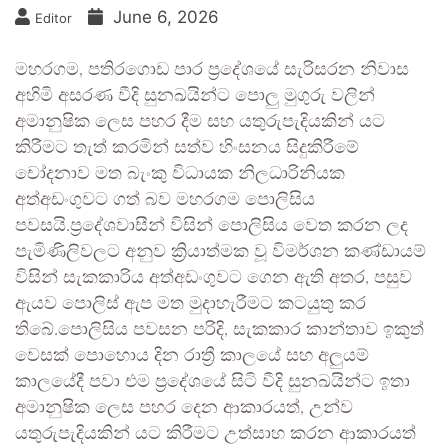
June 6, 2026
Editor
මහරගම, පතිරගොඩ පාර ප්‍රදේශයේ සැරිසරන නිවාස
අහිමි අසරණ වීදි සුනඛයින්ට පොලු මුගුරු වලින්
අමානුෂික ලෙස පහර දීම සහ යතුරුපැදියකින් යට
කිරීමට තැත් කරමින් සත්ව හිංසනය සිදුකිරීමේ
චෝදනාව මත බැංකු විධායක නිලධාරිනියක
අත්අඩංගුවට ගත් බව මහරගම පොලිසිය
පවසයි.ප්‍රදේශවාසීන් විසින් පොලිසිය වෙත කරන ලද
පැමිණිලිවලට අනුව ක්‍රියාත්මක වූ විමර්ශන කණ්ඩායම්
විසින් සැකකාරිය අත්අඩංගුවට ගෙන ඇති අතර, පසුව
ඇයව පොලිස් ඇප මත මුදාහැරීමට කටයුතු කර
තිබේ.පොලිසිය පවසන පරිදි, සැකකාර කාන්තාව ඉකුත්
වෙසක් පොහොය දින රාත්‍රී කාලයේ සහ අලුයම්
කාලයේදී පවා එම ප්‍රදේශයේ සිටි වීදි සුනඛයින්ට ඉතා
අමානුෂික ලෙස පහර දෙන ආකාරයත්, උන්ව
යතුරුපැදියකින් යට කිරීමට උත්සාහ කරන ආකාරයත්