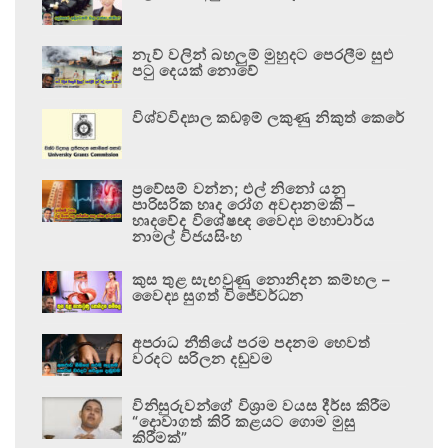
නැව් වලින් බහලුම් මුහුදට පෙරලීම සුළු
පටු දෙයක් නොවේ
විශ්වවිද්‍යාල කඩඉම් ලකුණු නිකුත් කෙරේ
ප්‍රවේසම් වන්න; එල් නිනෝ යනු
පාරිසරික හෘද රෝග අවදානමකි –
හෘදවේද විශේෂඥ වෛද්‍ය මහාචාර්ය
නාමල් විජයසිංහ
කුස තුළ සැඟවුණු නොනිදන කම්හල –
වෛද්‍ය සුගත් විජේවර්ධන
අපරාධ නීතියේ පරම පදනම හෙවත්
වරදට සරිලන දඬුවම
විනිසුරුවන්ගේ විශ්‍රාම වයස දීර්ඝ කිරීම
“දොවාගත් කිරි කළයට ගොම මුසු
කිරීමක්”