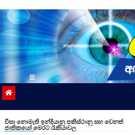
Skip
to
content
vinivida.lk
වීසා නොමැති ඉන්දියානු පකිස්ථානු සහ වෙනත්
ජාතිකයෝ මෙරට රැකියාවල