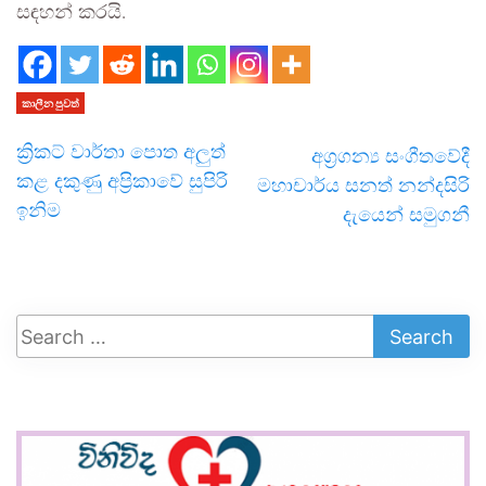
සඳහන් කරයි.
කාලීන පුවත්
ක්‍රිකට් වාර්තා පොත අලුත්
අග්‍රගන්‍ය සංගීතවේදී
කළ දකුණු අප්‍රිකාවේ සුපිරි
මහාචාර්ය සනත් නන්දසිරි
ඉනිම
දැයෙන් සමුගනී