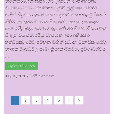
නිරන්තරයෙන් කතාබහට ලක්වන මාතෘකාවකි.
විශේෂයෙන්ම වර්තමාන සිදුවීම් මුල් කොට මාධ්‍ය
මඟින් සිදුවන ඇතැම් අසත්‍ය ප්‍රචාර සහ කරුණු විකෘති
කිරීම් හේතුවෙන්, මානසික රෝග සඳහා ලබාදෙන
ඖෂධ පිළිබඳව සමාජය තුළ අනියත බියක් නිර්මාණය
වී ඇත.එය සමාජයීය වශයෙන් ඉතා අහිතකර
තත්වයකි. මෙම සටහන මඟින් ප්‍රධාන මානසික රෝග
නාශක ඖෂධවල සැබෑ ක්‍රියාකාරීත්වය, ප්‍රචණ්ඩත්වය
…
වැඩිපුර කියවන්න
විනිවිද සායනය
July 15, 2026
/
1
2
3
4
5
›
»