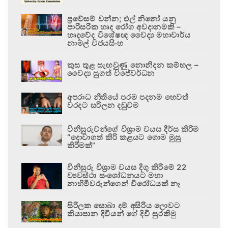
ප්‍රවේසම් වන්න; එල් නිනෝ යනු
පාරිසරික හෘද රෝග අවදානමකි –
හෘදවේද විශේෂඥ වෛද්‍ය මහාචාර්ය
නාමල් විජයසිංහ
කුස තුළ සැඟවුණු නොනිදන කම්හල –
වෛද්‍ය සුගත් විජේවර්ධන
අපරාධ නීතියේ පරම පදනම හෙවත්
වරදට සරිලන දඬුවම
විනිසුරුවන්ගේ විශ්‍රාම වයස දීර්ඝ කිරීම
“දොවාගත් කිරි කළයට ගොම මුසු
කිරීමක්”
විනිසුරු විශ්‍රාම වයස දිගු කිරීමේ 22
ව්‍යවස්ථා සංශෝධනයට මහා
නාහිමිවරුන්ගෙන් විරෝධයක් නෑ
සිරිලක සොබා දම් අසිරිය ලොවට
කියාපාන දිවියන් ගේ දිවි සුරකිමු