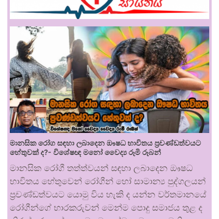
මානසික රෝග සඳහා ලබාදෙන ඖෂධ භාවිතය ප්‍රචණ්ඩත්වයට
හේතුවක් ද?- විශේෂඥ මනෝ වෛද්‍ය රූමි රූබන්
මානසික රෝගී තත්ත්වයන් සඳහා ලබාදෙන ඖෂධ
භාවිතය හේතුවෙන් රෝගීන් හෝ සාමාන්‍ය පුද්ගලයන්
ප්‍රචණ්ඩත්වයට යොමු විය හැකි ද යන්න වර්තමානයේ
රෝගීන්ගේ භාරකරුවන් මෙන්ම පොදු සමාජය තුළ ද