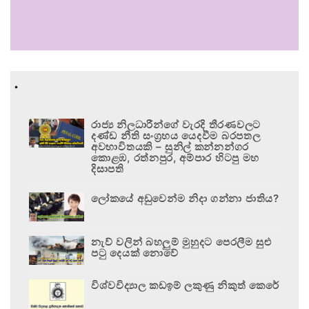
.
රාජ්‍ය නිලධාරීන්ගේ වැරදි තීරණවලට
දණ්ඩ නීති සංග්‍රහය යෙදවීම බරපතල
අවභාවිතයකි – සුනිල් කන්නන්ගර
කොළඹ, රත්නපුර, අම්පාර හිටපු මහ
දිසාපති
ලෝකයේ අඩුවෙන්ම නිදා ගන්නා ජාතිය?
නැව් වලින් බහලුම් මුහුදට පෙරලීම සුළු
පටු දෙයක් නොවේ
විශ්වවිද්‍යාල කඩඉම් ලකුණු නිකුත් කෙරේ