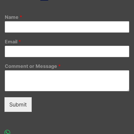
Name
*
Email
*
Comment or Message
*
Submit