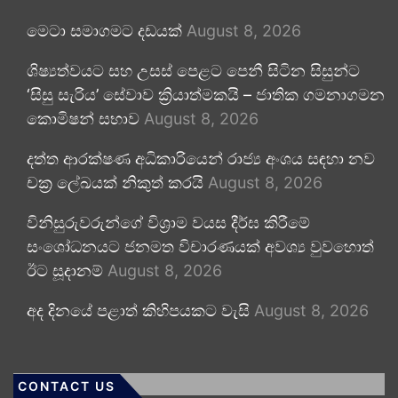
මෙටා සමාගමට දඩයක්
August 8, 2026
ශිෂ්‍යත්වයට සහ උසස් පෙළට පෙනී සිටින සිසුන්ට
‘සිසු සැරිය’ සේවාව ක්‍රියාත්මකයි – ජාතික ගමනාගමන
කොමිෂන් සභාව
August 8, 2026
දත්ත ආරක්ෂණ අධිකාරියෙන් රාජ්‍ය අංශය සඳහා නව
චක්‍ර ලේඛයක් නිකුත් කරයි
August 8, 2026
විනිසුරුවරුන්ගේ විශ්‍රාම වයස දීර්ඝ කිරීමේ
සංශෝධනයට ජනමත විචාරණයක් අවශ්‍ය වුවහොත්
ඊට සූදානම්
August 8, 2026
අද දිනයේ පළාත් කිහිපයකට වැසි
August 8, 2026
CONTACT US