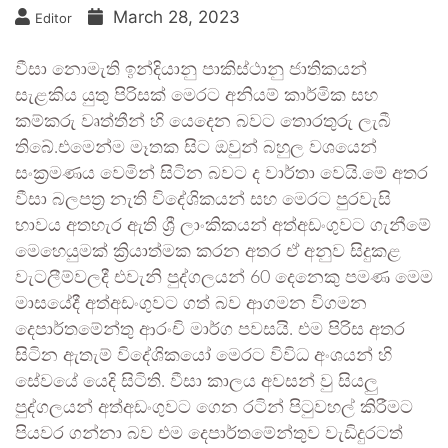
March 28, 2023
Editor
වීසා නොමැති ඉන්දියානු පාකිස්ථානු ජාතිකයන්
සැළකිය යුතු පිරිසක් මෙරට අනියම් කාර්මික සහ
කම්කරු වෘත්තීන් හි යෙදෙන බවට තොරතුරු ලැබී
තිබේ.එමෙන්ම මෑතක සිට ඔවුන් බහුල වශයෙන්
සංක්‍රමණය වෙමින් සිටින බවට ද වාර්තා වෙයි.මේ අතර
වීසා බලපත්‍ර නැති විදේශිකයන් සහ මෙරට පුරවැසි
භාවය අතහැර ඇති ශ්‍රී ලාංකිකයන් අත්අඩංගුවට ගැනීමේ
මෙහෙයුමක් ක්‍රියාත්මක කරන අතර ඒ අනුව සිදුකළ
වැටලීම්වලදී එවැනි පුද්ගලයන් 60 දෙනෙකු පමණ මෙම
මාසයේදී අත්අඩංගුවට ගත් බව ආගමන විගමන
දෙපාර්තමේන්තු ආරංචි මාර්ග පවසයි. එම පිරිස අතර
සිටින ඇතැම් විදේශිකයෝ මෙරට විවිධ අංශයන් හි
සේවයේ යෙදි සිටිති. වීසා කාලය අවසන් වු සියලු
පුද්ගලයන් අත්අඩංගුවට ගෙන රටින් පිටුවහල් කිරීමට
පියවර ගන්නා බව එම දෙපාර්තමේන්තුව වැඩිදුරටත්