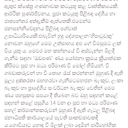
ඇතුළු ක්ෂේත්‍ර ගණනාවක කටයුතු කළ වෘත්තිකයෙකි.
ආර්ථික පුණර්ජීවනය, ප්‍රජා කටයුතු පිළිබඳ දේශීය හා
ජාත්‍යන්තර අත්දැකීම් ඇත්තෙකි.එමෙන්ම
ජනසන්නිවේදනය පිළිබඳ පශ්චාත්
උපාධිධාරියෙකි.එබැවින් හුදු දේශපාලන”හිපාටුවකු”
නොවන ඔහුගේ මෙම උත්සාහය අප ගේ විමසුමට ලක්
විය යුතු ය. මෙවර මහ කන්නයේ වී අස්වැන්න මිලදී
ගැනීම සඳහා “ඔඩපණ” ණය යෝජනා ක්‍රමය ක්‍රියාත්මක
කිරීමට සුළු හා මධ්‍ය පරිමාණ වී මෝල් හිමියන්, වී
ගබඩාකරුවන් හා වී තොග රැස් කරන්නන් මුහුණ දී ඇති
මූල්‍ය දුෂ්කරතා මඟහරවා ගැනීමටමහජන බැංකුව, ලංකා
බැංකුව හා ප්‍රාදේශීය සංවර්ධන බැංකුව වෙතින් මෙම
ණය පහසුකම සපයා දී තිබෙන බව ඔහු සඳහන් කළේ
සඳහන් කළේ පසුගිය 14 වන දා සුළු හා මධ්‍ය පරිමාණ
සහල් කර්මාන්තකරුවන් මුහුණ දී ඇති ගැටලු පිළිබඳ
ජනාධිපති කාර්යාලයේ පැවති සාකච්ඡාවකදී
ය.ගොවියාට හොඳ වී මිලක් ලබා දෙමින් පාරිභෝගික