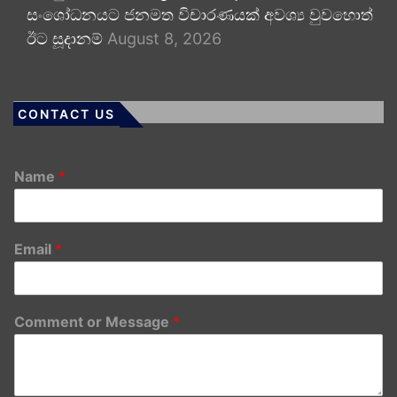
සංශෝධනයට ජනමත විචාරණයක් අවශ්‍ය වුවහොත්
ඊට සූදානම්
August 8, 2026
CONTACT US
Name
*
Email
*
Comment or Message
*