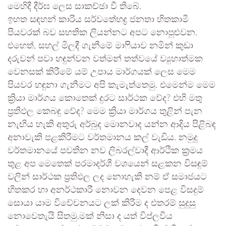
මෙහිදී දීර්ඝ ලෙස සාකච්ඡා වී තිබේ.
ඉහත සඳහන් කාරිය සර්වතේභද්‍ර ජනතා හිතකාමී
පියවරක් බව සහතික ලියන්නට අපට නොපුළුවන.
එහෙත්, සහල් මිලදී ගැනීමේ මාෆියාව නමින් කුඩා
දරුවන් පවා හඳුන්වන වත්මන් තත්වයේ ව්‍යුහාත්මක
වෙනසක් කිරීමේ යම් උපාය මාර්ගයක් ලෙස මෙම
පියවර හඳුනා ගැනීමට අපි කැමැත්තෙමු. එමෙන්ම මෙම
ක්‍රියා මාර්ගය කොතෙක් දුරට සාර්ථක වේද? එහි මතු
ප්‍රතිඵල කෙබඳු වේද? මෙම ක්‍රියා මාර්ගය තුළින් පැන
නැඟිය හැකි අතුරු අර්බුද මොනවාද යන්න ආදිය පිළිබඳ
අනාවැකි පළකිරීමට වර්තමානය කල් වැඩිය. නමුදු
වර්තමානයේ පවතින නව ලිබරල්වාදී ආර්ථික ක්‍රමය
තුළ අප මෙතෙක් පරමාදර්ශී වශයෙන් සළකන විසඳුම්
වලින් සාර්ථක ප්‍රතිඵල ලද නොහැකි නම් ඒ සමාජයට
හිතකර හා අනර්ථකාරී නොවන දෙවන පෙළ විසදුම්
සොයා යාම විවේචනයට ලක් කිරීම ද එතරම් සුදුසු
නොවෙතැයි සිතමු.මක් නිසා ද යත් විප්ලවීය