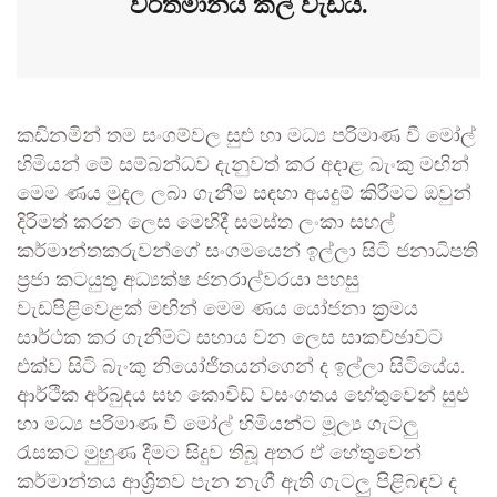
වර්තමානය කල් වැඩිය.
කඩිනමින් තම සංගම්වල සුළු හා මධ්‍ය පරිමාණ වී මෝල්
හිමියන් මේ සම්බන්ධව දැනුවත් කර අදාළ බැංකු මඟින්
මෙම ණය මුදල ලබා ගැනීම සඳහා අයදුම් කිරීමට ඔවුන්
දිරිමත් කරන ලෙස මෙහිදී සමස්ත ලංකා සහල්
කර්මාන්තකරුවන්ගේ සංගමයෙන් ඉල්ලා සිටි ජනාධිපති
ප්‍රජා කටයුතු අධ්‍යක්ෂ ජනරාල්වරයා පහසු
වැඩපිළිවෙළක් මඟින් මෙම ණය යෝජනා ක්‍රමය
සාර්ථක කර ගැනීමට සහාය වන ලෙස සාකච්ඡාවට
එක්ව සිටි බැංකු නියෝජිතයන්ගෙන් ද ඉල්ලා සිටියේය.
ආර්ථික අර්බුදය සහ කොවිඩ් වසංගතය හේතුවෙන් සුළු
හා මධ්‍ය පරිමාණ වී මෝල් හිමියන්ට මූල්‍ය ගැටලු
රැසකට මුහුණ දීමට සිදුව තිබූ අතර ඒ හේතුවෙන්
කර්මාන්තය ආශ්‍රිතව පැන නැගී ඇති ගැටලු පිළිබඳව ද