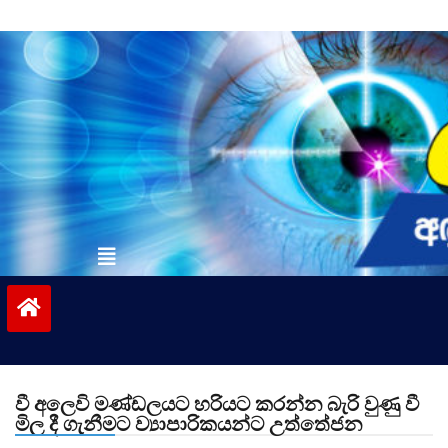
Skip
to
content
vinivida.lk
වී අලෙවි මණ්ඩලයට හරියට කරන්න බැරි වුණු වී
මිල දී ගැනීමට ව්‍යාපාරිකයන්ට උත්තේජන