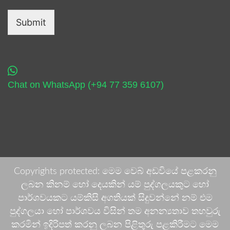
Submit
Chat on WhatsApp (+94 77 359 6107)
Copyrights protected: මෙම වෙබ් අඩවියේ පළකරනු
ලබන කිනම් හෝ දෙයකින් යම් පුද්ගලයකුට හෝ
පාර්ශවයකට යම්කිසි අගතියක් සිදුවන්නේ නම් එම
පුද්ගලයා හෝ පාර්ශවය විසින් තම අනන්‍යතාව තහවුරු
කරමින් ඉදිරිපත් කරනු ලබන පිළිතුරු පළකිරීමට මෙම