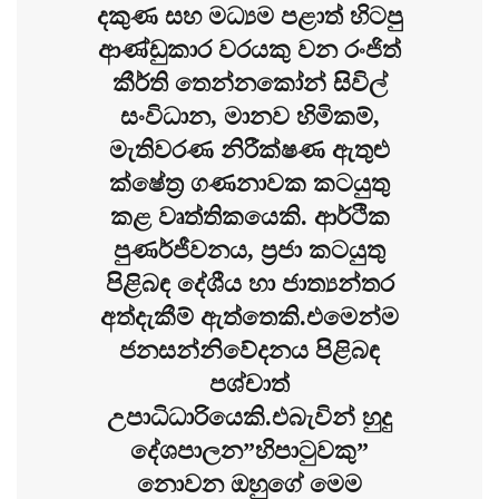
දකුණ සහ මධ්‍යම පළාත් හිටපු
ආණ්ඩුකාර වරයකු වන රංජිත්
කීර්ති තෙන්නකෝන් සිවිල්
සංවිධාන, මානව හිමිකම්,
මැතිවරණ නිරීක්ෂණ ඇතුළු
ක්ෂේත්‍ර ගණනාවක කටයුතු
කළ වෘත්තිකයෙකි. ආර්ථික
පුණර්ජීවනය, ප්‍රජා කටයුතු
පිළිබඳ දේශීය හා ජාත්‍යන්තර
අත්දැකීම් ඇත්තෙකි.එමෙන්ම
ජනසන්නිවේදනය පිළිබඳ
පශ්චාත්
උපාධිධාරියෙකි.එබැවින් හුදු
දේශපාලන”හිපාටුවකු”
නොවන ඔහුගේ මෙම