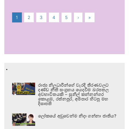
1
2
3
4
5
›
»
.
රාජ්‍ය නිලධාරීන්ගේ වැරදි තීරණවලට
දණ්ඩ නීති සංග්‍රහය යෙදවීම බරපතල
අවභාවිතයකි – සුනිල් කන්නන්ගර
කොළඹ, රත්නපුර, අම්පාර හිටපු මහ
දිසාපති
ලෝකයේ අඩුවෙන්ම නිදා ගන්නා ජාතිය?