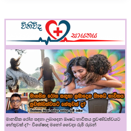
මානසික රෝග සඳහා ලබාදෙන ඖෂධ භාවිතය ප්‍රචණ්ඩත්වයට
හේතුවක් ද?- විශේෂඥ මනෝ වෛද්‍ය රූමි රූබන්