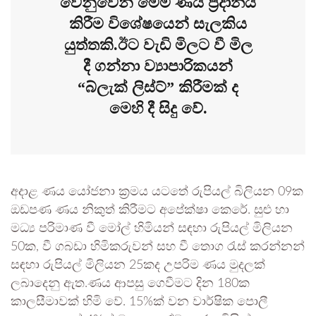
වෙනුවෙන් මෙම ණය ප්‍රදානය
කිරීම විශේෂයෙන් සැලකිය
යුත්තකි.ඊට වැඩි මිලට වී මිල
දී ගන්නා ව්‍යාපාරිකයන්
“බ්ලැක් ලිස්ට්” කිරීමක් ද
මෙහි දී සිදු වේ.
අදාළ ණය යෝජනා ක්‍රමය යටතේ රුපියල් බිලියන 09ක
ඔඩපණ ණය නිකුත් කිරීමට අපේක්ෂා කෙරේ. සුළු හා
මධ්‍ය පරිමාණ වී මෝල් හිමියන් සඳහා රුපියල් මිලියන
50ක, වී ගබඩා හිමිකරුවන් සහ වී තොග රැස් කරන්නන්
සඳහා රුපියල් මිලියන 25කද උපරිම ණය මුදලක්
ලබාදෙනු ඇත.ණය ආපසු ගෙවීමට දින 180ක
කාලසීමාවක් හිමි වේ. 15%ක් වන වාර්ෂික පොලී