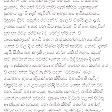
වගාව ආශ්‍රිත ව්‍යාපාර ජාලය මේ වන විට ඒ ඔස්සේ
ප්‍රකෝටි හිමියන් බවට පත්ව ඇති කිහිප දෙනකුගේ
සුරතට ගුලිවී ඇති බැවිනි. ඒ අනුව මේ අභියෝගයට
මුහුණ දීමට පසුගිය රජයන් වී අලෙවි මණ්ඩලය දැරූ
උත්සාහයන් ද මේ වන විට අසාර්ථක වී තිබේ. එබැවින්
සුළු හා මධ්‍ය පරිමාණ වී මෝල් හිමියන්, වී
ගබඩාකරුවන් හා වී තොග රැස් කරන්නවුන් ගොවීන්
ගෙන් වී මිල දී ගැනීම පිණිස දිරිමත් කරවීම නොවැදගත්
යැයි සිතිය නොහැකි උපාය මාර්ගයකි.ඒ අනුව ඔවුන්
තම කර්මාන්තය පවත්වාගෙන යාමේදී මුහුණ දී ඇති
මූල්‍ය දුෂ්කරතා මඟහරවා ගනිමින් මෙවර මහ කන්නයේ
වී අස්වැන්න මිලදී ගැනීම සඳහා “ඔඩපණ” ණය
යෝජනා ක්‍රමය ක්‍රියාත්මක කිරීමට ජනාධිපති රනිල්
වික්‍රමසිංහ ගේ උපදෙස් පරිදි පියවර ගෙන තිබෙන බව
ජනාධිපති ප්‍රජා කටයුතු අධ්‍යක්ෂ ජනරාල්, රංජිත් කීර්ති
තෙන්නකෝන් පවසයි. දකුණ සහ මධ්‍යම පළාත් හිටපු
ආණ්ඩුකාර වරයකු වන රංජිත් කීර්ති තෙන්නකෝන්
සිවිල් සංවිධාන, මානව හිමිකම්, මැතිවරණ නිරීක්ෂණ