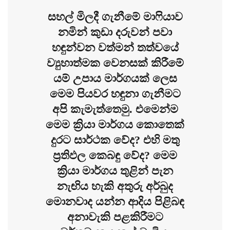
සහල් මිලදී ගැනීමේ මාෆියාව
නමින් කුඩා දරුවන් පවා
හඳුන්වන වත්මන් තත්වයේ
ව්‍යුහාත්මක වෙනසක් කිරීමේ
යම් උපාය මාර්ගයක් ලෙස
මෙම පියවර හඳුනා ගැනීමට
අපි කැමැත්තෙමු. එමෙන්ම
මෙම ක්‍රියා මාර්ගය කොතෙක්
දුරට සාර්ථක වේද? එහි මතු
ප්‍රතිඵල කෙබඳු වේද? මෙම
ක්‍රියා මාර්ගය තුළින් පැන
නැඟිය හැකි අතුරු අර්බුද
මොනවාද යන්න ආදිය පිළිබඳ
අනාවැකි පළකිරීමට