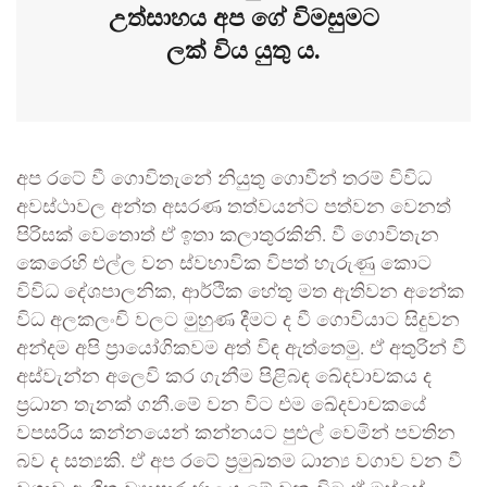
උත්සාහය අප ගේ විමසුමට
ලක් විය යුතු ය.
අප රටේ වී ගොවිතැනේ නියුතු ගොවීන් තරම් විවිධ
අවස්ථාවල අන්ත අසරණ තත්වයන්ට පත්වන වෙනත්
පිරිසක් වෙතොත් ඒ ඉතා කලාතුරකිනි. වී ගොවිතැන
කෙරෙහි එල්ල වන ස්වභාවික විපත් හැරුණු කොට
විවිධ දේශපාලනික, ආර්ථික හේතු මත ඇතිවන අනේක
විධ අලකලංචි වලට මුහුණ දීමට ද වී ගොවියාට සිදුවන
අන්දම අපි ප්‍රායෝගිකවම අත් විඳ ඇත්තෙමු. ඒ අතුරින් වී
අස්වැන්න අලෙවි කර ගැනීම පිළිබඳ ඛේදවාචකය ද
ප්‍රධාන තැනක් ගනී.මේ වන විට එම ඛේදවාචකයේ
වපසරිය කන්නයෙන් කන්නයට පුළුල් වෙමින් පවතින
බව ද සත්‍යකි. ඒ අප රටේ ප්‍රමුඛතම ධාන්‍ය වගාව වන වී