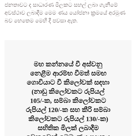
ජනතාවට ද සාධාරණ මිලකට සහල් ලබා ගැනීමේ
අවස්ථාව ලබාදීම මෙම ණය යෝජනා ක්‍රමයේ අරමුණ
බව හෙතෙම මෙහි දී පවසා ඇත.
මහ කන්නයේ වී අස්වනු
නෙළීම ආරම්භ වීමත් සමඟ
ගොවියාට වී කිලෝවක් සඳහා
(නාඩු කිලෝවකට රුපියල්
105/-ක, සම්බා කිලෝවකට
රුපියල් 120/-ක සහ කීරි සම්බා
කිලෝවකට රුපියල් 130/-ක)
සහිතික මිලක් ලබාදීම