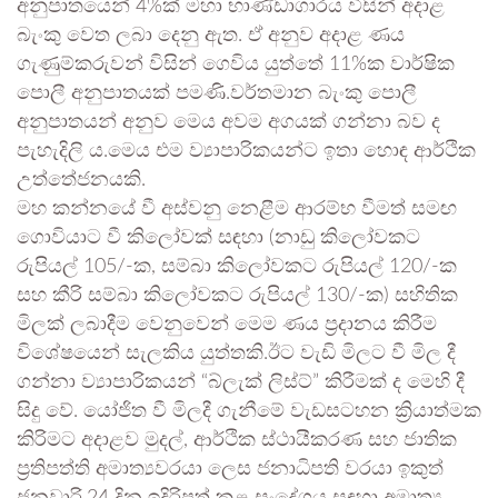
අනුපාතයෙන් 4%ක් මහා භාණ්ඩාගාරය විසින් අදාළ
බැංකු වෙත ලබා දෙනු ඇත. ඒ අනුව අදාළ ණය
ගැණුම්කරුවන් විසින් ගෙවිය යුත්තේ 11%ක වාර්ෂික
පොලී අනුපාතයක් පමණි.වර්තමාන බැංකු පොලී
අනුපාතයන් අනුව මෙය අවම අගයක් ගන්නා බව ද
පැහැදිලි ය.මෙය එම ව්‍යාපාරිකයන්ට ඉතා හොඳ ආර්ථික
උත්තේජනයකි.
මහ කන්නයේ වී අස්වනු නෙළීම ආරම්භ වීමත් සමඟ
ගොවියාට වී කිලෝවක් සඳහා (නාඩු කිලෝවකට
රුපියල් 105/-ක, සම්බා කිලෝවකට රුපියල් 120/-ක
සහ කීරි සම්බා කිලෝවකට රුපියල් 130/-ක) සහිතික
මිලක් ලබාදීම වෙනුවෙන් මෙම ණය ප්‍රදානය කිරීම
විශේෂයෙන් සැලකිය යුත්තකි.ඊට වැඩි මිලට වී මිල දී
ගන්නා ව්‍යාපාරිකයන් “බ්ලැක් ලිස්ට්” කිරීමක් ද මෙහි දී
සිදු වේ. යෝජිත වී මිලදී ගැනීමේ වැඩසටහන ක්‍රියාත්මක
කිරිමට අදාළව මුදල්, ආර්ථික ස්ථායීකරණ සහ ජාතික
ප්‍රතිපත්ති අමාත්‍යවරයා ලෙස ජනාධිපති වරයා ඉකුත්