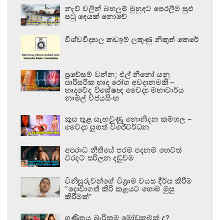
නැව් වලින් බහලුම් මුහුදට පෙරලීම සුළු
පටු දෙයක් නොවේ
විශ්වවිද්‍යාල කඩඉම් ලකුණු නිකුත් කෙරේ
ප්‍රවේසම් වන්න; එල් නිනෝ යනු
පාරිසරික හෘද රෝග අවදානමකි –
හෘදවේද විශේෂඥ වෛද්‍ය මහාචාර්ය
නාමල් විජයසිංහ
කුස තුළ සැඟවුණු නොනිදන කම්හල –
වෛද්‍ය සුගත් විජේවර්ධන
අපරාධ නීතියේ පරම පදනම හෙවත්
වරදට සරිලන දඬුවම
විනිසුරුවන්ගේ විශ්‍රාම වයස දීර්ඝ කිරීම
“දොවාගත් කිරි කළයට ගොම මුසු
කිරීමක්”
ගණිතය බැරිකම මෝඩකමක් ද?