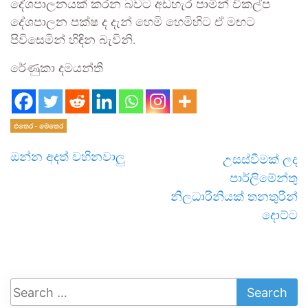
දේශපාලනයක් කරන බවට අඩහැර පාමින් විකල්ප
දේශපාලන පක්ෂ ද දැන් හෙමි හෙමිහිට ඒ මඟට
පිවිසෙමින් හිඳින බැවිනි.
රේණුකා දමයන්ති
එතෙර - මෙතෙර
ඔන්න අදත් වහිනවාලු
උසස්වීමක් ලද
පාර්ලිමේන්තු
නිලධාරිනියක් තනතුරින්
දොට්ට