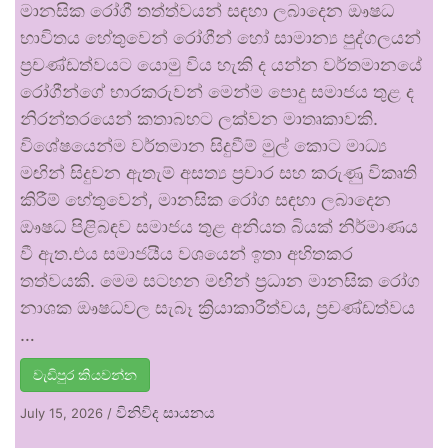
මානසික රෝගී තත්ත්වයන් සඳහා ලබාදෙන ඖෂධ
භාවිතය හේතුවෙන් රෝගීන් හෝ සාමාන්‍ය පුද්ගලයන්
ප්‍රචණ්ඩත්වයට යොමු විය හැකි ද යන්න වර්තමානයේ
රෝගීන්ගේ භාරකරුවන් මෙන්ම පොදු සමාජය තුළ ද
නිරන්තරයෙන් කතාබහට ලක්වන මාතෘකාවකි.
විශේෂයෙන්ම වර්තමාන සිදුවීම් මුල් කොට මාධ්‍ය
මඟින් සිදුවන ඇතැම් අසත්‍ය ප්‍රචාර සහ කරුණු විකෘති
කිරීම් හේතුවෙන්, මානසික රෝග සඳහා ලබාදෙන
ඖෂධ පිළිබඳව සමාජය තුළ අනියත බියක් නිර්මාණය
වී ඇත.එය සමාජයීය වශයෙන් ඉතා අහිතකර
තත්වයකි. මෙම සටහන මඟින් ප්‍රධාන මානසික රෝග
නාශක ඖෂධවල සැබෑ ක්‍රියාකාරීත්වය, ප්‍රචණ්ඩත්වය
…
වැඩිපුර කියවන්න
විනිවිද සායනය
July 15, 2026
/