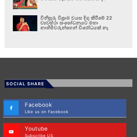
විනිසුරු විශ්‍රාම වයස දිගු කිරීමේ 22
ව්‍යවස්ථා සංශෝධනයට මහා
නාහිමිවරුන්ගෙන් විරෝධයක් නෑ
SOCIAL SHARE
Facebook
Like us on Facebook
Youtube
Subscribe US