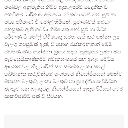
ජනවාරි.24 දින ඉදිරිපත් කළ සංදේශය සඳහා අමාත්‍ය
මණ්ඩල අනුමැතිය හිමිව ඇත.උපරිම දෛනික වී
කෙටීමේ ධාරිතාව මෙ.ටො. 25කට යටත් වන සුළු හා
මධ්‍ය පරිමාණ වී මෝල් හිමියන්, ප්‍රමාණවත් ගබඩා
පහසුකම් ඇති ගබඩා හිමියෙකු හෝ සුළු හා මධ්‍ය
පරිමාණ වී මෝල් හිමියෙකු සමඟ ඇති කර ගන්නා ලද
වලංගු ගිවිසුමක් ඇති, වී තොග රැස්කරන්නන් මෙම
ඔඩපණ ණය යෝජනා ක්‍රමය සඳහා සුදුසුකම ලබන බව
පැවසෙයි.කෘෂිකර්ම අමාත්‍යාංශයේ සහ ආදළ රේඛීය
ආයතනවල නිලධාරීන් සහ සමස්ත ලංකා සහල්
කර්මාන්ත කරුවන්ගේ සංගමයේ නියෝජිතයන් මෙන්ම
මහජන බැංකුව, ලංකා බැංකුව හා ප්‍රාදේශීය සංවර්ධන
බැංකුව යන බැංකුවල නියෝජිතයන් ඇතුළු පිරිසක් මෙම
සාකච්ඡාවට එක් ව සිටියහ.