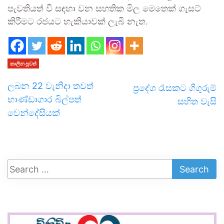
පැවතියත් වී සඳහා වන සහතික මිල මෙතෙක් ගැසට්
කිරීමට රජයට හැකියාවක් ලැබී නැත.
කාලීන පුවත්
ලබන 22 වැනිදා තවත්
ප්‍රදේශ රැසකට ගිගුරුම්
භාණ්ඩාගාර බිල්පත්
සහිත වැසි
වෙන්දේසියක්