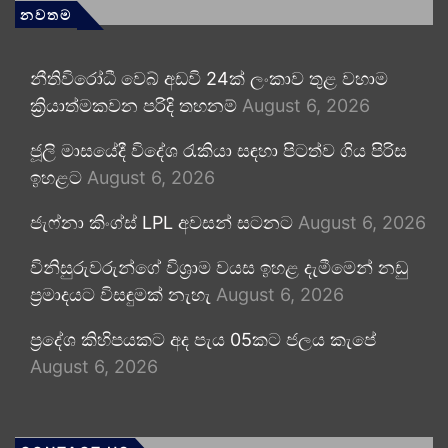
නවතම
නීතිවිරෝධී වෙබ් අඩවි 24ක් ලංකාව තුළ වහාම
ක්‍රියාත්මකවන පරිදි තහනම්
August 6, 2026
ජූලි මාසයේදී විදේශ රැකියා සඳහා පිටත්ව ගිය පිරිස
ඉහළට
August 6, 2026
ජැෆ්නා කිංග්ස් LPL අවසන් සටනට
August 6, 2026
විනිසුරුවරුන්ගේ විශ්‍රාම වයස ඉහළ දැමීමෙන් නඩු
ප්‍රමාදයට විසඳුමක් නැහැ
August 6, 2026
ප්‍රදේශ කිහිපයකට අද පැය 05කට ජලය කැපේ
August 6, 2026