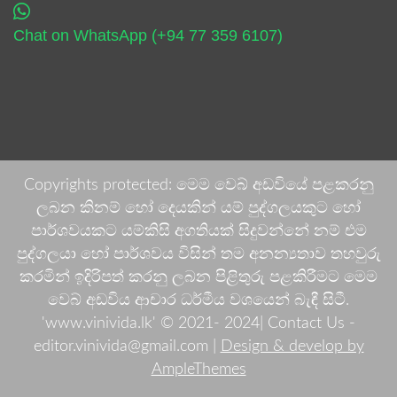
Chat on WhatsApp (+94 77 359 6107)
Copyrights protected: මෙම වෙබ් අඩවියේ පළකරනු
ලබන කිනම් හෝ දෙයකින් යම් පුද්ගලයකුට හෝ
පාර්ශවයකට යම්කිසි අගතියක් සිදුවන්නේ නම් එම
පුද්ගලයා හෝ පාර්ශවය විසින් තම අනන්‍යතාව තහවුරු
කරමින් ඉදිරිපත් කරනු ලබන පිළිතුරු පළකිරීමට මෙම
වෙබ් අඩවිය ආචාර ධර්මීය වශයෙන් බැඳී සිටී.
'www.vinivida.lk' © 2021- 2024| Contact Us -
editor.vinivida@gmail.com |
Design & develop by
AmpleThemes