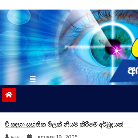
Skip
to
content
vinivida.lk
වී සඳහා සහතික මිලක් නියම කිරීමේ අර්බුදයක්
January 19, 2025
Editor