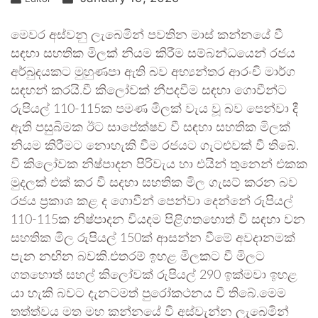
මෙවර අස්වනු ලැබෙමින් පවතින මාස් කන්නයේ වී
සඳහා සහතික මිලක් නියම කිරීම සම්බන්ධයෙන් රජය
අර්බුදයකට මුහුණපා ඇති බව අභ්‍යන්තර ආරංචි මාර්ග
සඳහන් කරයි.වී කිලෝවක් නීපදවීම සඳහා ගොවීන්ට
රුපියල් 110-115ක පමණ මිලක් වැය වූ බව පෙන්වා දී
ඇති පසුබිමක ඊට සාපේක්ෂව වී සඳහා සහතික මිලක්
නියම කිරීමට නොහැකි වීම රජයට ගැටළුවක් වී තිබේ.
වී කිලෝවක නිෂ්පාදන පිරිවැය හා එයින් තුනෙන් එකක
මුදලක් එක් කර වී සදහා සහතික මිල ගැසට් කරන බව
රජය ප්‍රකාශ කළ ද ගොවීන් පෙන්වා දෙන්නේ රුපියල්
110-115ක නිෂ්පාදන වියදම පිළිගතහොත් වී සඳහා වන
සහතික මිල රුපියල් 150ක් ආසන්න වීමේ අවදානමක්
පැන නඟින බවකි.එතරම් ඉහළ මිලකට වී මිලට
ගතහොත් සහල් කිලෝවක් රුපියල් 290 ඉක්මවා ඉහළ
යා හැකි බවට දැනටමත් පුරෝකථනය වී තිබේ.මෙම
තත්ත්වය මත මහ කන්නයේ වී අස්වැන්න ලැබෙමින්