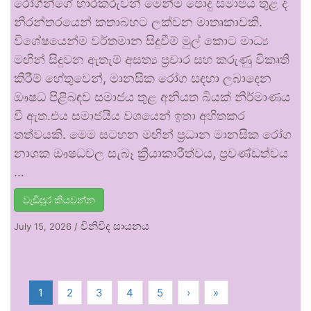
රෝගීන්ගේ භාරකරුවන් මෙන්ම පොදු සමාජය තුළ ද
නිරන්තරයෙන් කතාබහට ලක්වන මාතෘකාවකි.
විශේෂයෙන්ම වර්තමාන සිදුවීම් මුල් කොට මාධ්‍ය
මඟින් සිදුවන ඇතැම් අසත්‍ය ප්‍රචාර සහ කරුණු විකෘති
කිරීම් හේතුවෙන්, මානසික රෝග සඳහා ලබාදෙන
ඖෂධ පිළිබඳව සමාජය තුළ අනියත බියක් නිර්මාණය
වී ඇත.එය සමාජයීය වශයෙන් ඉතා අහිතකර
තත්වයකි. මෙම සටහන මඟින් ප්‍රධාන මානසික රෝග
නාශක ඖෂධවල සැබෑ ක්‍රියාකාරීත්වය, ප්‍රචණ්ඩත්වය
…
වැඩිපුර කියවන්න
විනිවිද සායනය
July 15, 2026
/
1
2
3
4
5
›
»