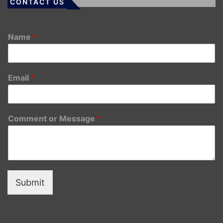
CONTACT US
Name
*
Email
*
Comment or Message
*
Submit