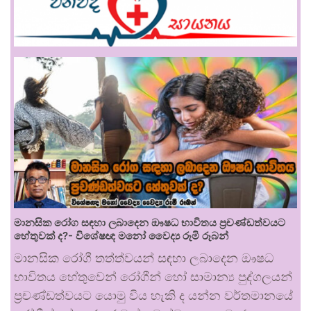
මානසික රෝග සඳහා ලබාදෙන ඖෂධ භාවිතය ප්‍රචණ්ඩත්වයට
හේතුවක් ද?- විශේෂඥ මනෝ වෛද්‍ය රූමි රූබන්
මානසික රෝගී තත්ත්වයන් සඳහා ලබාදෙන ඖෂධ
භාවිතය හේතුවෙන් රෝගීන් හෝ සාමාන්‍ය පුද්ගලයන්
ප්‍රචණ්ඩත්වයට යොමු විය හැකි ද යන්න වර්තමානයේ