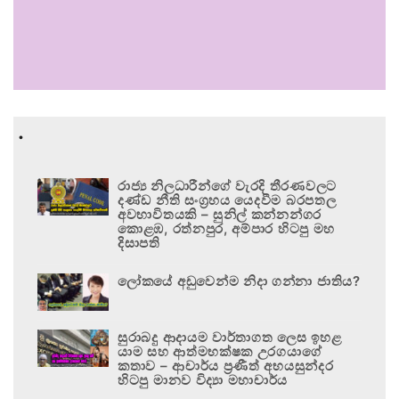
.
රාජ්‍ය නිලධාරීන්ගේ වැරදි තීරණවලට
දණ්ඩ නීති සංග්‍රහය යෙදවීම බරපතල
අවභාවිතයකි – සුනිල් කන්නන්ගර
කොළඹ, රත්නපුර, අම්පාර හිටපු මහ
දිසාපති
ලෝකයේ අඩුවෙන්ම නිදා ගන්නා ජාතිය?
සුරාබදු ආදායම වාර්තාගත ලෙස ඉහළ
යාම සහ ආත්මභක්ෂක උරගයාගේ
කතාව – ආචාර්ය ප්‍රණීත් අභයසුන්දර
හිටපු මානව විද්‍යා මහාචාර්ය