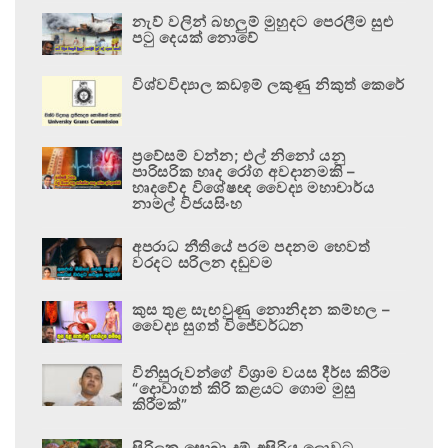
නැව් වලින් බහලුම් මුහුදට පෙරලීම සුළු
පටු දෙයක් නොවේ
විශ්වවිද්‍යාල කඩඉම් ලකුණු නිකුත් කෙරේ
ප්‍රවේසම් වන්න; එල් නිනෝ යනු
පාරිසරික හෘද රෝග අවදානමකි –
හෘදවේද විශේෂඥ වෛද්‍ය මහාචාර්ය
නාමල් විජයසිංහ
අපරාධ නීතියේ පරම පදනම හෙවත්
වරදට සරිලන දඬුවම
කුස තුළ සැඟවුණු නොනිදන කම්හල –
වෛද්‍ය සුගත් විජේවර්ධන
විනිසුරුවන්ගේ විශ්‍රාම වයස දීර්ඝ කිරීම
“දොවාගත් කිරි කළයට ගොම මුසු
කිරීමක්”
සිරිලක සොබා දම් අසිරිය ලොවට